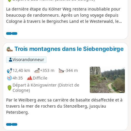
La dernière étape du Kölner Weg restera inoubliable pour
beaucoup de randonneurs. Après un long voyage depuis
Cologne à travers le Bergisches Land et le Westerwald, le
Kölner Weg mène au Himmerich, qui nous offre des vues
magnifiques. Ensuite, le chemin approche de ses dernières
étapes, qui sont peut-être les plus belles. On parcourt de
superbes sentiers forestiers à travers le Siebengebirge et
Trois montagnes dans le Siebengebirge
on peut faire un détour par le Löwenburg. Pour finir, on
visite le Drachenfels et on marche à travers la célèbre vallée
Visorandonneur
des rossignols jusqu'à Königswinter.
12,40 km
+353 m
-344 m
4h 35
Difficile
Départ à Königswinter (District de
Cologne)
Par le Weilberg avec sa carrière de basalte désaffectée et à
travers la mer de rochers du Stenzelberg, jusqu'au
Petersberg.