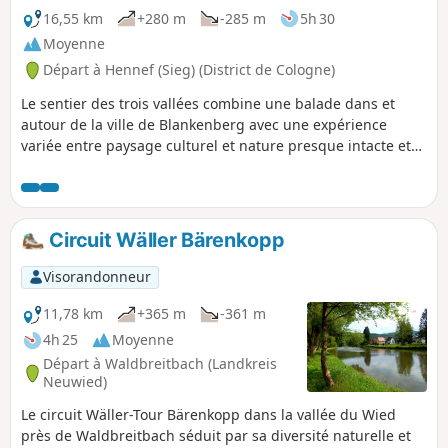
16,55 km
+280 m
-285 m
5h 30
Moyenne
Départ à Hennef (Sieg) (District de Cologne)
Le sentier des trois vallées combine une balade dans et
autour de la ville de Blankenberg avec une expérience
variée entre paysage culturel et nature presque intacte et
riche en espèces. Le sentier passe par les hauteurs de la
ville de Blankenberg avec ses anciens vignobles en
terrasses, dans la vallée idyllique de l'Ahrenbach et de la
réserve naturelle de Krabachtal jusqu'à l'ancien monastère
Circuit Wäller Bärenkopp
de Merten avec son jardin néo-baroque et son orangerie.
Visorandonneur
11,78 km
+365 m
-361 m
4h 25
Moyenne
Départ à Waldbreitbach (Landkreis
Neuwied)
Le circuit Wäller-Tour Bärenkopp dans la vallée du Wied
près de Waldbreitbach séduit par sa diversité naturelle et