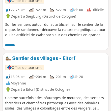
Office de tourisme
les localités font partie du profil du parcours.
22,75 km
+527 m
-527 m
8h 00
Difficile
Départ à Siegburg (District de Cologne)
Sur les sentiers autour du lac artificiel : sur le sentier de la
digue, le randonneur découvre la nature magnifique autour
du lac artificiel de Wahnbach sur des chemins en grande
partie naturels. À de nombreux endroits, on peut profiter
d'une vue imprenable sur le lac artificiel. Des sentiers de
randonnée exigeants, parfois étroits et souvent historiques,
mènent le randonneur à travers de nombreux ravins et sur
Sentier des villages - Eitorf
des crêtes boisées.
Office de tourisme
13,06 km
+204 m
-201 m
4h 20
Moyenne
Départ à Eitorf (District de Cologne)
Comme autrefois : des pâturages de moutons, des sentiers
forestiers et champêtres pittoresques avec des calvaires
isolés, des villages à colombages entre des vergers. Le