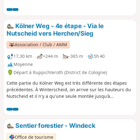
sentier idyllique traverse les collines vallonnées du
Leuscheid et offre de belles vues lointaines. De retour à
Eitorf, de nombreuses possibilités de restauration vous
attendent.
Kölner Weg - 4e étape - Via le
Nutscheid vers Herchen/Sieg
Association / Club / AMM
17,30 km
+244 m
-365 m
5h 40
Moyenne
Départ à Ruppichteroth (District de Cologne)
Cette partie du Kölner Weg est très différente des étapes
précédentes. À Winterscheid, on arrive sur les hauteurs du
Nutscheid et il n'y a qu'une seule montée jusqu'à
Altenherfen. On marche sur de larges chemins forestiers et
on profite de superbes vues sur les montagnes au-delà de
la vallée de la Sieg, sur le Westerwald et le Siebengebirge.
Ce n'est qu'après Altenherfen que le Kölner Weg descend
Sentier forestier - Windeck
dans la vallée, avant de remonter fortement après
Rieferath. Notre randonnée variée se termine à Herchen,
Office de tourisme