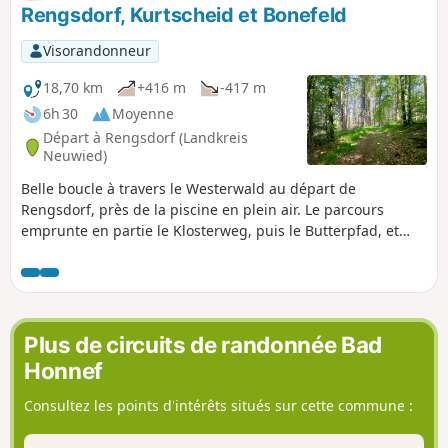
encore franchir une forte montée avant d'arriver à
Rengsdorf, Kurtscheid et Bonefeld
Schneppe. Sur le chemin vers Kuchhausen, on peut faire un
détour par un impressionnant cratère de basalte. La
Visorandonneur
randonnée se termine à Leuscheid.
18,70 km
+416 m
-417 m
6h 30
Moyenne
Départ à Rengsdorf (Landkreis
Neuwied)
Belle boucle à travers le Westerwald au départ de
Rengsdorf, près de la piscine en plein air. Le parcours
emprunte en partie le Klosterweg, puis le Butterpfad, et
passe devant la tour panoramique de Kurtscheid. De larges
chemins forestiers alternent avec des sentiers étroits.
Plus de circuits de randonnée Bad
Honnef
Consultez les points d'intérêts situés sur cette commune :