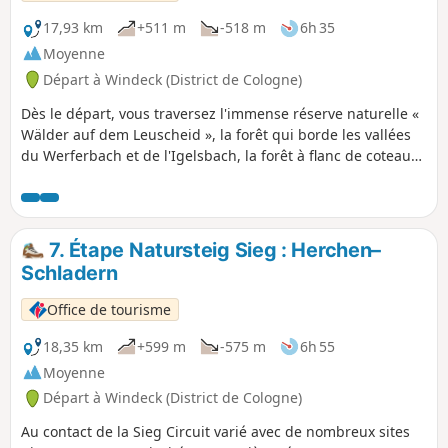
une station climatique située dans l'un des plus beaux
endroits de la vallée de la Sieg.
17,93 km
+511 m
-518 m
6h 35
Moyenne
Départ à Windeck (District de Cologne)
Dès le départ, vous traversez l'immense réserve naturelle «
Wälder auf dem Leuscheid », la forêt qui borde les vallées
du Werferbach et de l'Igelsbach, la forêt à flanc de coteau
sur le Höhenweg au-dessus de Herchen et, pour finir, les
chênes centenaires au bord de la Sieg près de Stromberg.
Vous serez fasciné par ce paysage naturel varié. Il y a de
l'histoire, des vues incroyables et des détails à n'en plus
7. Étape Natursteig Sieg : Herchen–
finir. Des fourmilières, des fougères aigles, des hêtres
Schladern
imposants, le spectacle des oiseaux dans les buissons et les
arbres.
Office de tourisme
18,35 km
+599 m
-575 m
6h 55
Moyenne
Départ à Windeck (District de Cologne)
Au contact de la Sieg Circuit varié avec de nombreux sites