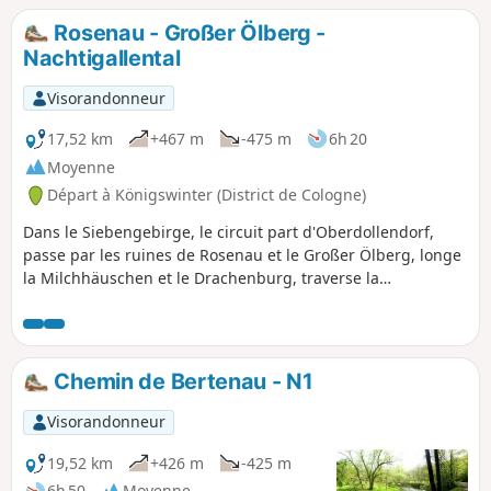
Rosenau - Großer Ölberg -
Nachtigallental
Visorandonneur
17,52 km
+467 m
-475 m
6h 20
Moyenne
Départ à Königswinter (District de Cologne)
Dans le Siebengebirge, le circuit part d'Oberdollendorf,
passe par les ruines de Rosenau et le Großer Ölberg, longe
la Milchhäuschen et le Drachenburg, traverse la
Nachtigallental jusqu'à Königswinter, puis longe le Rhin
pour revenir à Dollendorf.
Chemin de Bertenau - N1
Visorandonneur
19,52 km
+426 m
-425 m
6h 50
Moyenne