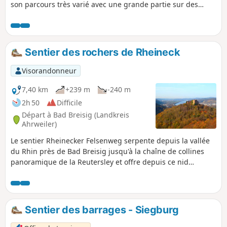
son parcours très varié avec une grande partie sur des
sentiers. Alors que la première partie de l'itinéraire traverse
principalement une forêt clairsemée, la deuxième partie
mène à travers les hauteurs panoramiques du Westerwald.
L'itinéraire est également intéressant d'un point de vue
Sentier des rochers de Rheineck
historique. Les vues panoramiques depuis le rocher du
Bärenkopp sont le clou du circuit.
Visorandonneur
7,40 km
+239 m
-240 m
2h 50
Difficile
Départ à Bad Breisig (Landkreis
Ahrweiler)
Le sentier Rheinecker Felsenweg serpente depuis la vallée
du Rhin près de Bad Breisig jusqu'à la chaîne de collines
panoramique de la Reutersley et offre depuis ce nid
rocheux exposé une vue panoramique de rêve sur la vallée
du Rhin moyen. Des formations rocheuses de schiste et de
basalte, toutes d'origine volcanique, une frontière
historique et des ruines médiévales garantissent en plus
Sentier des barrages - Siegburg
une randonnée riche en découvertes. Des sentiers naturels,
de larges chemins forestiers et des chemins asphaltés dans