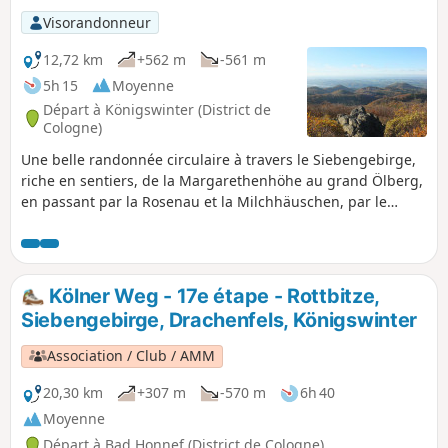
Visorandonneur
12,72 km
+562 m
-561 m
5h 15
Moyenne
Départ à Königswinter (District de
Cologne)
Une belle randonnée circulaire à travers le Siebengebirge,
riche en sentiers, de la Margarethenhöhe au grand Ölberg,
en passant par la Rosenau et la Milchhäuschen, par le
Schellenberg et le Geisberg, en passant par Jungfernhard,
par l'Erpelntalskopf jusqu'à la Löwenburg et de nouveau à
la Margarethenhöhe. Un must pour les randonneurs qui
aiment les grandes forêts et les vues lointaines.
Kölner Weg - 17e étape - Rottbitze,
Siebengebirge, Drachenfels, Königswinter
Association / Club / AMM
20,30 km
+307 m
-570 m
6h 40
Moyenne
Départ à Bad Honnef (District de Cologne)