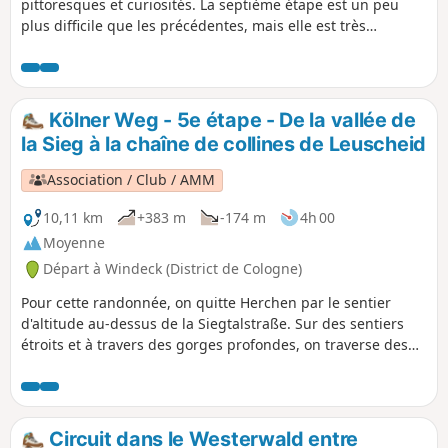
pittoresques et curiosités. La septième étape est un peu
plus difficile que les précédentes, mais elle est très
aventureuse. À travers champs, en montée et en descente,
avec une vue magnifique sur la Sieg jusqu'au château de
Windeck. • Beaux itinéraires le long de la Sieg • Itinéraire
aventureux sur de nombreux sentiers étroits, sinon
Kölner Weg - 5e étape - De la vallée de
chemins le long des berges, dans les bois et les prairies •
la Sieg à la chaîne de collines de Leuscheid
Fin de l'étape à la cascade de la Sieg à Schladern
Association / Club / AMM
10,11 km
+383 m
-174 m
4h 00
Moyenne
Départ à Windeck (District de Cologne)
Pour cette randonnée, on quitte Herchen par le sentier
d'altitude au-dessus de la Siegtalstraße. Sur des sentiers
étroits et à travers des gorges profondes, on traverse des
ponts étroits et de nombreux virages en épingle à cheveux
pour rejoindre la gare de Herchen, bien au-dessus de la
Sieg. Ici, on traverse la Sieg et remonte à nouveau. On se
retrouve bientôt à nouveau au-dessus de la rivière. On doit
Circuit dans le Westerwald entre