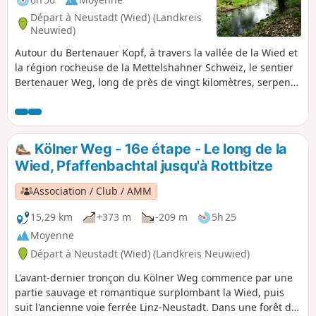
Départ à Neustadt (Wied) (Landkreis
Neuwied)
Autour du Bertenauer Kopf, à travers la vallée de la Wied et
la région rocheuse de la Mettelshahner Schweiz, le sentier
Bertenauer Weg, long de près de vingt kilomètres, serpente
à travers le parc naturel Rhin-Westerwald. L'itinéraire longe
plusieurs fois de petits cours d'eau et descend dans des
vallées encaissées. Un petit détour par la route principale
vers le monastère d'Ehrenstein et les ruines du château du
Kölner Weg - 16e étape - Le long de la
même nom vaut le détour.
Wied, Pfaffenbachtal jusqu'à Rottbitze
Association / Club / AMM
15,29 km
+373 m
-209 m
5h 25
Moyenne
Départ à Neustadt (Wied) (Landkreis Neuwied)
L'avant-dernier tronçon du Kölner Weg commence par une
partie sauvage et romantique surplombant la Wied, puis
suit l'ancienne voie ferrée Linz-Neustadt. Dans une forêt de