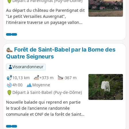
Départ à Parentignat (Puy-de-Dôme)
Au départ du château de Parentignat dit
"Le petit Versailles Auvergnat",
l'itinéraire traverse un paysage vallonné
parcouru par de nombreux ruisseaux,
parsemé de quelques villages. Il offre
une belle vue sur la riche propriété
Durette.
Forêt de Saint-Babel par la Borne des
Quatre Seigneurs
Visorandonneur
10,13 km
+373 m
-367 m
4h 00
Moyenne
Départ à Saint-Babel (Puy-de-Dôme)
Nouvelle balade qui reprend en partie
le tracé de l'ancienne randonnée
communale et ONF de la forêt de Saint-
Babel. Le nouveau tracé empiète sur la
commune d'Yronde et Buron pour