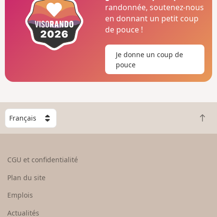
randonnée, soutenez-nous
en donnant un petit coup
de pouce !
Je donne un coup de
pouce
C
R
h
e
o
t
i
o
s
CGU et confidentialité
u
i
r
s
Plan du site
e
s
n
e
Emplois
h
z
Actualités
a
u