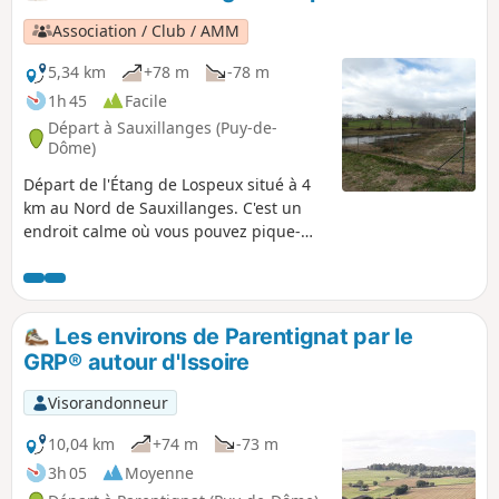
Association / Club / AMM
5,34 km
+78 m
-78 m
1h 45
Facile
Départ à Sauxillanges (Puy-de-
Dôme)
Départ de l'Étang de Lospeux situé à 4
km au Nord de Sauxillanges. C'est un
endroit calme où vous pouvez pique-
niquer et pêcher dans le respect de la
réglementation. Vous y verrez des
hérons cendrés et des aigrettes
blanches. L'itinéraire est facile (une
Les environs de Parentignat par le
seule montée), ensoleillé, il peut être
GRP® autour d'Issoire
fait en famille. Vous admirerez de beaux
paysages. Vous ne serez pas déçus par
Visorandonneur
cette sortie.
10,04 km
+74 m
-73 m
3h 05
Moyenne