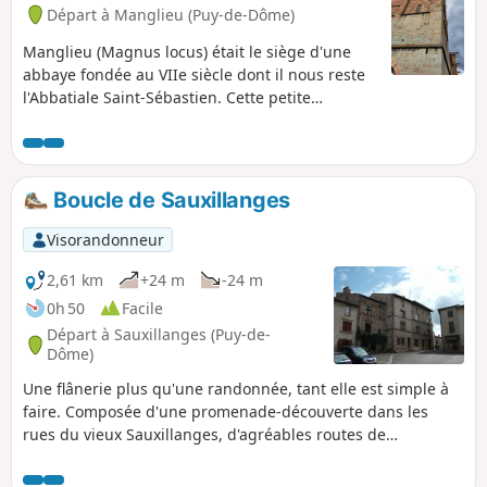
Départ à Manglieu (Puy-de-Dôme)
Manglieu (Magnus locus) était le siège d'une
abbaye fondée au VIIe siècle dont il nous reste
l'Abbatiale Saint-Sébastien. Cette petite
randonnée permettra de découvrir ce
pittoresque village, son abbatiale et son pont
"romain".
Boucle de Sauxillanges
Visorandonneur
2,61 km
+24 m
-24 m
0h 50
Facile
Départ à Sauxillanges (Puy-de-
Dôme)
Une flânerie plus qu'une randonnée, tant elle est simple à
faire. Composée d'une promenade-découverte dans les
rues du vieux Sauxillanges, d'agréables routes de
campagne et de chemins vicinaux dans les bois, dans les
prés, et le long des cours d'eau. Cette mini-randonnée est