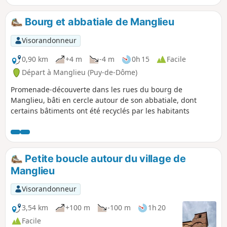
passer par la Borne des Quatre
Seigneurs, la Borne du Saut du Cheval
Bourg et abbatiale de Manglieu
et Fayet. Actuellement en 2026, je
déconseille cette randonnée car les
Visorandonneur
chemins et sentiers communaux ne sont
plus entretenus donc dangereux.
0,90 km
+4 m
-4 m
0h 15
Facile
Départ à Manglieu (Puy-de-Dôme)
Promenade-découverte dans les rues du bourg de
Manglieu, bâti en cercle autour de son abbatiale, dont
certains bâtiments ont été recyclés par les habitants
Petite boucle autour du village de
Manglieu
Visorandonneur
3,54 km
+100 m
-100 m
1h 20
Facile