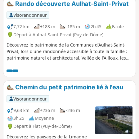
Rando découverte Aulhat-Saint-Privat
p
Visorandonneur
7,72 km
+183 m
-185 m
2h 45
Facile
Départ à Aulhat-Saint-Privat (Puy-de-Dôme)
Découvrez le patrimoine de la Communes d'Aulhat-Saint-
Privat, lors d'une randonnée accessible à toute la famille :
patrimoine naturel et architectural. Vallée de l'Ailloux, les
trois châteaux d'Aulhat, le village de Flat. Vue sur les
villages de Saint-Babel, de Brenat et d'Usson. MaJ
modérateur au 14/12/2020 : Attention ! Randonnée publiée
il y a longtemps et non suivie par l'auteur. Voir les avis sur
Chemin du petit patrimoine lié à l'eau
les difficultés d'orientation
Visorandonneur
9,63 km
+236 m
-236 m
3h 25
Moyenne
Départ à Flat (Puy-de-Dôme)
Découvrez les paysages de la Limagne