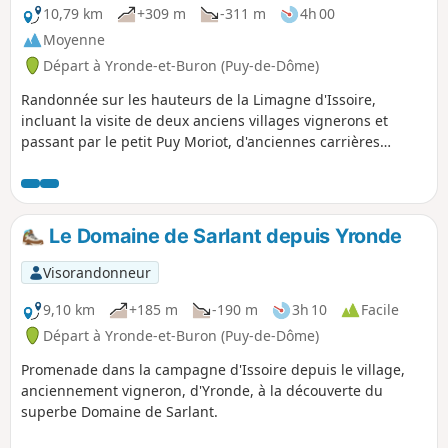
10,79 km
+309 m
-311 m
4h 00
Moyenne
Départ à Yronde-et-Buron (Puy-de-Dôme)
Randonnée sur les hauteurs de la Limagne d'Issoire,
incluant la visite de deux anciens villages vignerons et
passant par le petit Puy Moriot, d'anciennes carrières
d'arkose et une cabane de tailleur de pierre.
Le Domaine de Sarlant depuis Yronde
Visorandonneur
9,10 km
+185 m
-190 m
3h 10
Facile
Départ à Yronde-et-Buron (Puy-de-Dôme)
Promenade dans la campagne d'Issoire depuis le village,
anciennement vigneron, d'Yronde, à la découverte du
superbe Domaine de Sarlant.