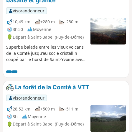
basalte et granite
value à ses habitants (XIXe, début XXe
siècle).
Visorandonneur
10,49 km
+280 m
-280 m
3h 50
Moyenne
Départ à Saint-Babel (Puy-de-Dôme)
Superbe balade entre les vieux volcans
de la Comté jusqu'au socle cristallin
coupé par le horst de Saint-Yvoine avec
des panoramas exceptionnels.
La forêt de la Comté à VTT
Visorandonneur
28,52 km
+509 m
-511 m
3h
Moyenne
Départ à Saint-Babel (Puy-de-Dôme)