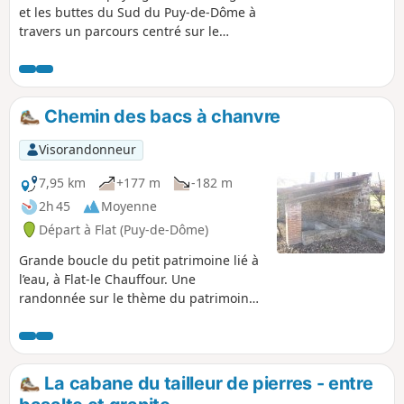
et les buttes du Sud du Puy-de-Dôme à
travers un parcours centré sur le
patrimoine vernaculaire lié à l'eau. Une
boucle passant par une quinzaine de
petits bâtis qui témoignent des activités
quotidiennes de nos ancêtres
Chemin des bacs à chanvre
(fontaines, bacs à chanvre, lavoirs...).
Visorandonneur
7,95 km
+177 m
-182 m
2h 45
Moyenne
Départ à Flat (Puy-de-Dôme)
Grande boucle du petit patrimoine lié à
l’eau, à Flat-le Chauffour. Une
randonnée sur le thème du patrimoine
vernaculaire relié à l'eau et une
sensibilisation sur un patrimoine et des
valeurs perdues. Les bacs à chanvre ou
"routoirs" témoignent d'une activité
La cabane du tailleur de pierres - entre
agricole qui offrait une véritable plus-