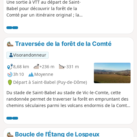
Une sortie à VTT au départ de Saint-
Babel pour découvrir la forêt de la
Comté par un itinéraire original ; la
cabane du tailleur de pierres, le Col de
la croix des Gardes, la borne des quatre
seigneurs, Sallèdes, Manglieu, des
paysages superbes et des sentiers
Traversée de la forêt de la Comté
récemment ouverts.
Visorandonneur
8,68 km
+236 m
-331 m
3h 10
Moyenne
Départ à Saint-Babel (Puy-de-Dôme)
Du stade de Saint-Babel au stade de Vic-le-Comte, cette
randonnée permet de traverser la forêt en empruntant des
chemins séculaires parmi les volcans endormis de la Comté
d'Auvergne. Randonnée linéaire : prévoir un véhicule à
l'arrivée à Vic-le-Comte.
Boucle de l'Étang de Lospeux