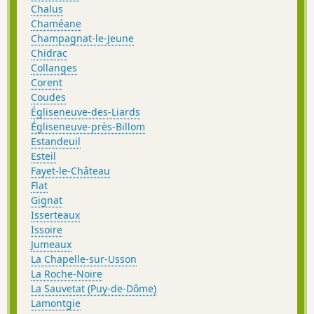
Chalus
Chaméane
Champagnat-le-Jeune
Chidrac
Collanges
Corent
Coudes
Égliseneuve-des-Liards
Égliseneuve-près-Billom
Estandeuil
Esteil
Fayet-le-Château
Flat
Gignat
Isserteaux
Issoire
Jumeaux
La Chapelle-sur-Usson
La Roche-Noire
La Sauvetat (Puy-de-Dôme)
Lamontgie