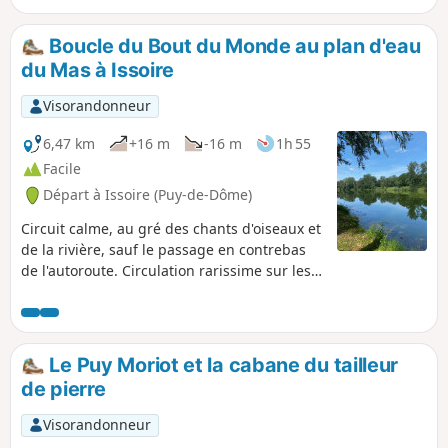
aussi très agréable à prendre à rebrousse-chemin, et se fait
très bien avec des enfants.
Boucle du Bout du Monde au plan d'eau
du Mas à Issoire
Visorandonneur
6,47 km
+16 m
-16 m
1h 55
Facile
Départ à Issoire (Puy-de-Dôme)
Circuit calme, au gré des chants d'oiseaux et
de la rivière, sauf le passage en contrebas
de l'autoroute. Circulation rarissime sur les
3/4 du parcours. En contrebas des terrains
de sports au Bout du Monde et tout autour
du plan d'eau du Mas, bancs et tables de
pique-nique.
Le Puy Moriot et la cabane du tailleur
de pierre
Visorandonneur