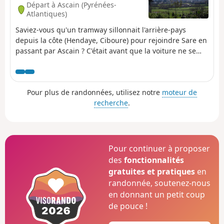
Départ à Ascain (Pyrénées-
Atlantiques)
Saviez-vous qu'un tramway sillonnait l'arrière-pays
depuis la côte (Hendaye, Ciboure) pour rejoindre Sare en
passant par Ascain ? C'était avant que la voiture ne se
popularise en 1936. Cette randonnée vous emmène sur
son tracé, tiré des archives disponibles. Le paysage en a
gardé le souvenir que l'on découvre lors de cette
Pour plus de randonnées, utilisez notre
moteur de
escapade sous l'œil bienveillant du Mont Esnaur.
recherche
.
Pour continuer à proposer
des
fonctionnalités
gratuites et pratiques
en
randonnée, soutenez-nous
en donnant un petit coup
de pouce !