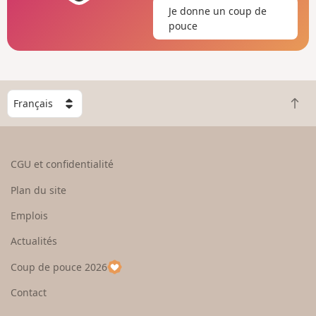
Je donne un coup de
pouce
C
R
h
e
o
t
i
o
s
CGU et confidentialité
u
i
r
s
Plan du site
e
s
n
e
Emplois
h
z
Actualités
a
u
u
n
Coup de pouce 2026
t
p
a
Contact
y