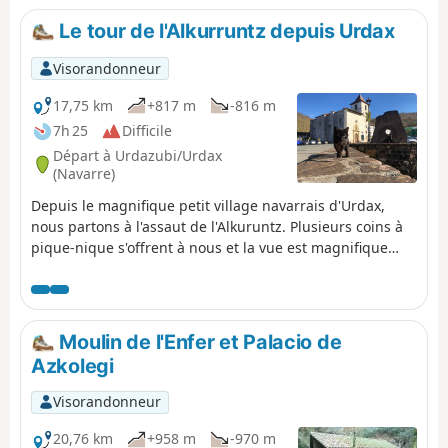
Le tour de l'Alkurruntz depuis Urdax
Visorandonneur
17,75 km
+817 m
-816 m
7h 25
Difficile
Départ à Urdazubi/Urdax
(Navarre)
Depuis le magnifique petit village navarrais d'Urdax,
nous partons à l'assaut de l'Alkuruntz. Plusieurs coins à
pique-nique s'offrent à nous et la vue est magnifique
tant du côté français qu'espagnol.
Moulin de l'Enfer et Palacio de
Azkolegi
Visorandonneur
20,76 km
+958 m
-970 m