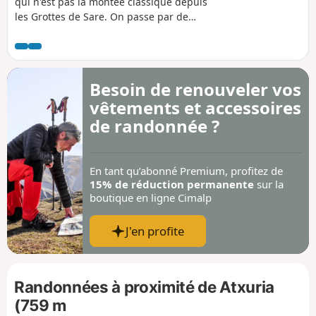
qui n'est pas la montée classique depuis
les Grottes de Sare. On passe par de
très beaux sentiers, on découvre des
restes préhistoriques, on suit le tracé de
la frontière avec quelques bornes et on
se trouve souvent au milieu de la forêt.
Besoin de renouveler vos
Pour information IBP = 51
vêtements et accessoires
de randonnée ?
En tant qu’abonné Premium, profitez de
15% de réduction permanente
sur la
boutique en ligne Cimalp
J'en profite
Randonnées à proximité de Atxuria
(759 m