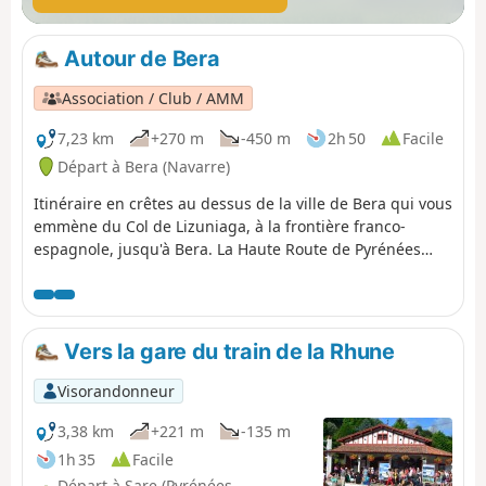
Autour de Bera
Association / Club / AMM
7,23 km
+270 m
-450 m
2h 50
Facile
Départ à Bera (Navarre)
Itinéraire en crêtes au dessus de la ville de Bera qui vous
emmène du Col de Lizuniaga, à la frontière franco-
espagnole, jusqu'à Bera. La Haute Route de Pyrénées
n'est pas encore très haute à cet endroit.
Vers la gare du train de la Rhune
Visorandonneur
3,38 km
+221 m
-135 m
1h 35
Facile
Départ à Sare (Pyrénées-