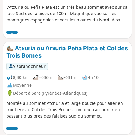
L'Atxuria ou Peña Plata est un très beau sommet avec sur sa
face Sud des falaises de 100m. Magnifique vue sur les
montagnes espagnoles et vers les plaines du Nord. À sa
base de nombreuses grottes. Les plus célèbres sont celles
de Sare et Zugarramurdi qui furent habitées au
paléolithique.
Atxuria ou Arxuria Peña Plata et Col des
Trois Bornes
Visorandonneur
8,30 km
+636 m
-631 m
4h 10
Moyenne
Départ à Sare (Pyrénées-Atlantiques)
Montée au sommet Atchuria et large boucle pour aller en
frontière au Col des Trois Bornes : on peut raccourcir en
passant plus près des falaises Sud du sommet.