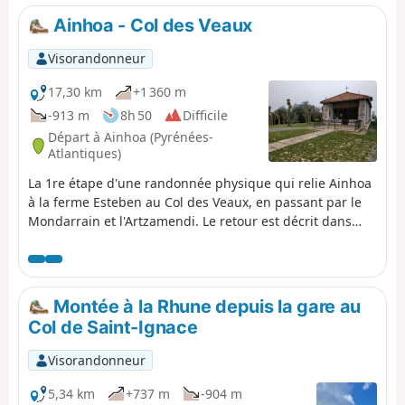
Ainhoa - Col des Veaux
Visorandonneur
17,30 km
+1 360 m
-913 m
8h 50
Difficile
Départ à Ainhoa (Pyrénées-
Atlantiques)
La 1re étape d'une randonnée physique qui relie Ainhoa
à la ferme Esteben au Col des Veaux, en passant par le
Mondarrain et l'Artzamendi. Le retour est décrit dans
une seconde étape. Outre les nombreux points de vue à
360° offerts par les différents sommets gravis durant
cette randonnée, vous pourrez également rencontrer de
nombreux rapaces, chevaux, brebis, et vaches, qui se
Montée à la Rhune depuis la gare au
promènent en liberté.
Col de Saint-Ignace
Visorandonneur
5,34 km
+737 m
-904 m