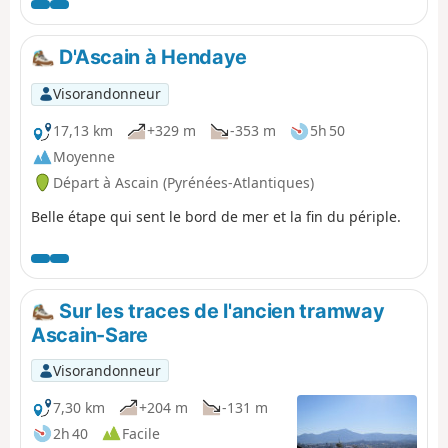
D'Ascain à Hendaye
Visorandonneur
17,13 km
+329 m
-353 m
5h 50
Moyenne
Départ à Ascain (Pyrénées-Atlantiques)
Belle étape qui sent le bord de mer et la fin du périple.
Sur les traces de l'ancien tramway
Ascain-Sare
Visorandonneur
7,30 km
+204 m
-131 m
2h 40
Facile