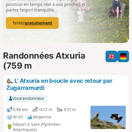
p
position en temps réel à vos proches et
partez l’esprit tranquille.
Testez
gratuitement
Randonnées Atxuria
(759 m
L' Atxuria en boucle avec retour par
Zugarramurdi
Visorandonneur
9,98 km
+672 m
-673 m
4h 45
Moyenne
Départ à Sare (Pyrénées-
Atlantiques)