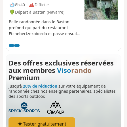
8h 40
Difficile
Départ à Baztan (Navarre)
Belle randonnée dans le Bastan
profond qui part du restaurant
Etchebertzekoborda et passe ensuite
au "Moulin de l'Enfer" bien rénové et
au Palacio de Azkolegi (au sommet du
domaine de Bertiz).
Des offres exclusives réservées
aux membres
Viso
rando
Premium
Jusqu’à
20% de réduction
sur votre équipement de
randonnée chez nos enseignes partenaires, spécialistes
des sports outdoor.
Tester gratuitement