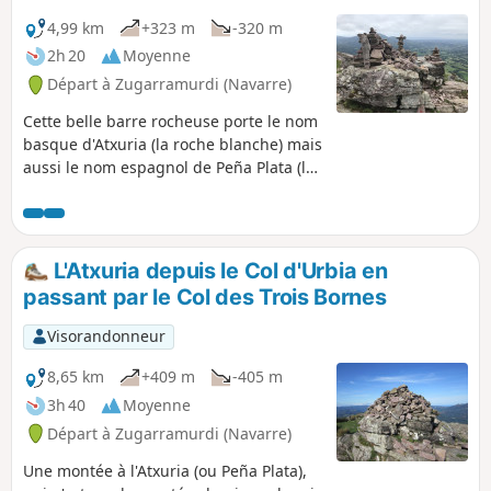
4,99 km
+323 m
-320 m
2h 20
Moyenne
Départ à Zugarramurdi (Navarre)
Cette belle barre rocheuse porte le nom
basque d'Atxuria (la roche blanche) mais
aussi le nom espagnol de Peña Plata (la
roche argentée). Une balade en aller-
retour depuis le Col d'Urbia (Urbiako
Lepoa en basque) en contournant le
Mendibil avant de passer au Col
L'Atxuria depuis le Col d'Urbia en
d'Ibaineta.
passant par le Col des Trois Bornes
Visorandonneur
8,65 km
+409 m
-405 m
3h 40
Moyenne
Départ à Zugarramurdi (Navarre)
Une montée à l'Atxuria (ou Peña Plata),