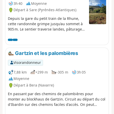
3h 40
Moyenne
Départ à Sare (Pyrénées-Atlantiques)
Depuis la gare du petit train de la Rhune,
cette randonnée grimpe jusqu’au sommet à
905 m. Le sentier traverse landes, pâturages
et petits bois, offrant des vues progressives
sur la Côte Basque et les Pyrénées. En
chemin, pottoks et oiseaux de montagne
ponctuent l’ascension. Au sommet, le
Gartzin et les palombières
panorama à 360° dévoile l’océan d’un côté et
la chaîne pyrénéenne de l’autre,
Visorandonneur
récompensant l’effort par un spectacle
naturel grandiose.
7,88 km
+299 m
-305 m
3h 05
Moyenne
Départ à Bera (Navarre)
En passant par des chemins de palombières pour
monter au blockhaus de Gartzin. Circuit au départ du col
d'Ibardin sur des chemins faciles d'accès. On peut
raccourcir le circuit au passage près des palombières