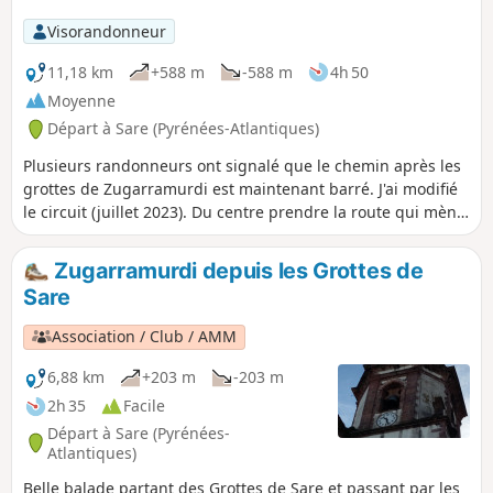
Visorandonneur
11,18 km
+588 m
-588 m
4h 50
Moyenne
Départ à Sare (Pyrénées-Atlantiques)
Plusieurs randonneurs ont signalé que le chemin après les
grottes de Zugarramurdi est maintenant barré. J'ai modifié
le circuit (juillet 2023). Du centre prendre la route qui mène
au cimetière. Superbe randonnée qui permet d'éviter la
montée au sommet qui peut être épuisante et pas évidente
Zugarramurdi depuis les Grottes de
à trouver .Randonnée que j'ai déjà mise sur visorando .On
Sare
longera les magnifiques et impressionnantes falaises de
l'Atxuria. Par ce côté Sud, la randonnée avec un dénivelé
Association / Club / AMM
moindre et quelques hectomètres de plus deviennent
bucoliques.
6,88 km
+203 m
-203 m
2h 35
Facile
Départ à Sare (Pyrénées-
Atlantiques)
Belle balade partant des Grottes de Sare et passant par les