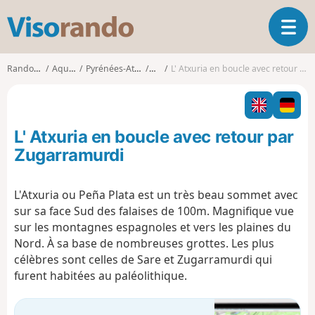
V
O
i
u
s
v
o
Randonnées
Aquitaine
Pyrénées-Atlantiques
Sare
L' Atxuria en boucle avec retour par Zugarramurdi
r
r
i
a
r
n
l
d
L' Atxuria en boucle avec retour par
a
o
n
Zugarramurdi
a
v
L'Atxuria ou Peña Plata est un très beau sommet avec
i
sur sa face Sud des falaises de 100m. Magnifique vue
g
a
sur les montagnes espagnoles et vers les plaines du
t
Nord. À sa base de nombreuses grottes. Les plus
i
célèbres sont celles de Sare et Zugarramurdi qui
o
furent habitées au paléolithique.
n