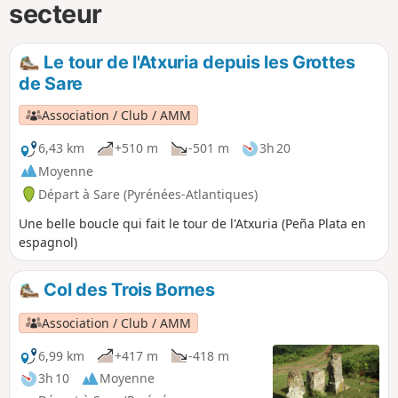
secteur
Le tour de l'Atxuria depuis les Grottes
de Sare
Association / Club / AMM
6,43 km
+510 m
-501 m
3h 20
Moyenne
Départ à Sare (Pyrénées-Atlantiques)
Une belle boucle qui fait le tour de l'Atxuria (Peña Plata en
espagnol)
Col des Trois Bornes
Association / Club / AMM
6,99 km
+417 m
-418 m
3h 10
Moyenne