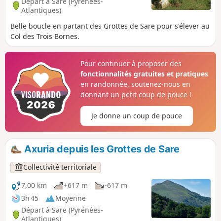
Départ à Sare (Pyrénées-
Atlantiques)
Belle boucle en partant des Grottes de Sare pour s'élever au
Col des Trois Bornes.
Pour continuer à proposer des
fonctionnalités gratuites et pratiques
en randonnée, soutenez-nous en
donnant un petit coup de pouce !
Je donne un coup de pouce
Axuria depuis les Grottes de Sare
Collectivité territoriale
7,00 km
+617 m
-617 m
3h 45
Moyenne
Départ à Sare (Pyrénées-
Atlantiques)