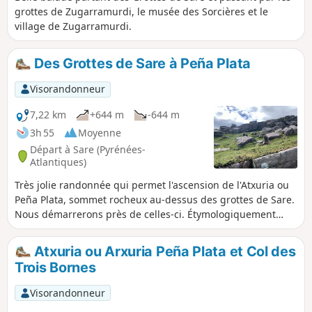
grottes de Zugarramurdi, le musée des Sorcières et le
village de Zugarramurdi.
Des Grottes de Sare à Peña Plata
Visorandonneur
7,22 km
+644 m
-644 m
3h 55
Moyenne
Départ à Sare (Pyrénées-
Atlantiques)
Très jolie randonnée qui permet l'ascension de l'Atxuria ou
Peña Plata, sommet rocheux au-dessus des grottes de Sare.
Nous démarrerons près de celles-ci. Étymologiquement
parlant Atxuria vient de aitz-xuria «la roche blanche». Au
Sud, on l'appelle Peña Plata, soit le sommet rocheux
Atxuria ou Arxuria Peña Plata et Col des
d'argent, qui provient de la couleur claire de la roche
Trois Bornes
lorsque le soleil l’éclaire. Ce sommet est un sommet
frontalier. Nous serons en Espagne lors de cette randonnée
Visorandonneur
dans la partie qui contourne le sommet.