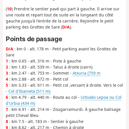
(
10
) Prendre le sentier pavé qui part à gauche. Il arrive sur
une route et repart tout de suite en la longeant du côté
gauche jusqu'à l'entrée de la carrière. Rejoindre le petit
parking des Grottes de Sare (
D/A
).
Points de passage
D/A
: km 0 - alt. 178 m - Petit parking avant les Grottes de
Sare
1
: km 0.65 - alt. 316 m - Piste à gauche
2
: km 1.83 - alt. 539 m - Talus à droite (cairn)
3
: km 2.47 - alt. 753 m - Sommet -
Atxuria (759 m
4
: km 2.88 - alt. 672 m - Petit col
5
: km 3.33 - alt. 611 m - Petit col ,versant à droite. Vers le col
-
Col d'Ibaineta (511 m)
6
: km 4.79 - alt. 440 m - Route au col -
Urbiako Lepoa ou Col
d'Urbia (434 m)
7
: km 6.91 - alt. 214 m - Zougarramurdi. À gauche balisage
petit Cheval Bleu
8
: km 7.5 - alt. 183 m - Sentier à gauche
9
: km 8.62 - alt. 217 m - Chemin à droite