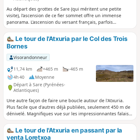
Au départ des grottes de Sare (qui méritent une petite
visite), l’ascension de ce fier sommet offre un immense
panorama. L’ascension du versant français, parfois
soutenue, vous hisse rapidement à proximité de la crête
sommitale, que vous longerez pour gagner la cime de
Le tour de l'Atxuria par le Col des Trois
l’Atxuria. Le parcours se poursuit face au village de
Bornes
Zugarramurdi, le village des sorcières…, avant de plonger
sur le versant espagnol. Une traversée sauvage précède
Visorandonneur
une descente plus franche revenant sur le versant français,
passant au pied de falaises constituées d’innombrables
11,74 km
+465 m
-465 m
vires aux nuances brun-rouge : surplombantes, elles
4h 40
Moyenne
servent de refuge et de nichoir aux colonies de vautours
Départ à Sare (Pyrénées-
fauves qui survolent cet idyllique paysage pastoral. À
Atlantiques)
l’approche de la forêt, les hêtres centenaires et la
Une autre façon de faire une boucle autour de l'Atxuria.
compagnie rafraîchissante des ruisseaux confèrent un air
Plus facile que d'autres déjà publiées, seulement 450 m de
enchanteur à ce doux vallon.
dénivelé. Magnifiques vue sur les impressionnantes falaises
de l'Atxuria. Certains passages difficiles, voir les avis
Le tour de l'Atxuria en passant par la
venta Loretxoa