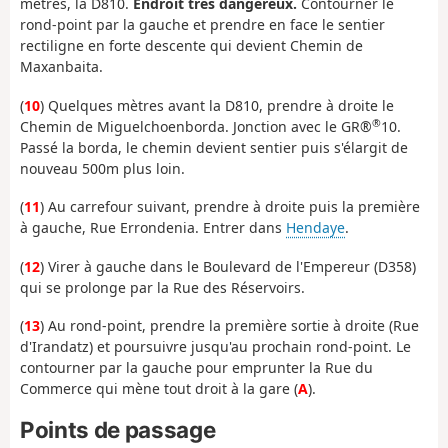
mètres, la D810.
Endroit très dangereux.
Contourner le
rond-point par la gauche et prendre en face le sentier
rectiligne en forte descente qui devient Chemin de
Maxanbaita.
(
10
) Quelques mètres avant la D810, prendre à droite le
®
Chemin de Miguelchoenborda. Jonction avec le GR®
10.
Passé la borda, le chemin devient sentier puis s'élargit de
nouveau 500m plus loin.
(
11
) Au carrefour suivant, prendre à droite puis la première
à gauche, Rue Errondenia. Entrer dans
Hendaye
.
(
12
) Virer à gauche dans le Boulevard de l'Empereur (D358)
qui se prolonge par la Rue des Réservoirs.
(
13
) Au rond-point, prendre la première sortie à droite (Rue
d'Irandatz) et poursuivre jusqu'au prochain rond-point. Le
contourner par la gauche pour emprunter la Rue du
Commerce qui mène tout droit à la gare (
A
).
Points de passage