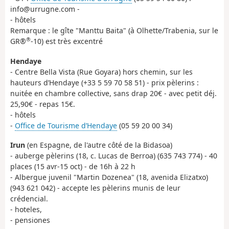
info@urrugne.com -
- hôtels
Remarque : le gîte "Manttu Baita" (à Olhette/Trabenia, sur le
®
GR®
-10) est très excentré
Hendaye
- Centre Bella Vista (Rue Goyara) hors chemin, sur les
hauteurs d’Hendaye (+33 5 59 70 58 51) - prix pèlerins :
nuitée en chambre collective, sans drap 20€ - avec petit déj.
25,90€ - repas 15€.
- hôtels
-
Office de Tourisme d’Hendaye
(05 59 20 00 34)
Irun
(en Espagne, de l'autre côté de la Bidasoa)
- auberge pèlerins (18, c. Lucas de Berroa) (635 743 774) - 40
places (15 avr-15 oct) - de 16h à 22 h
- Albergue juvenil "Martin Dozenea" (18, avenida Elizatxo)
(943 621 042) - accepte les pèlerins munis de leur
crédencial.
- hoteles,
- pensiones