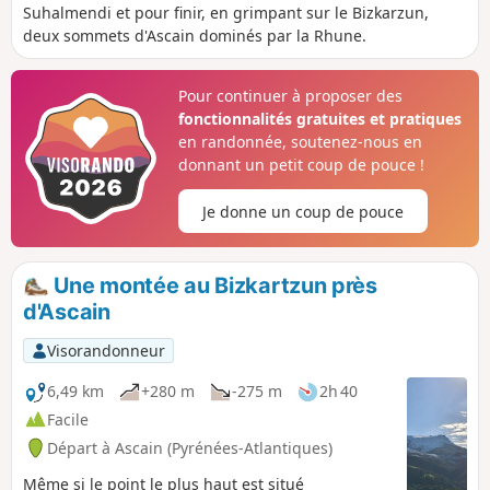
Suhalmendi et pour finir, en grimpant sur le Bizkarzun,
deux sommets d'Ascain dominés par la Rhune.
Pour continuer à proposer des
fonctionnalités gratuites et pratiques
en randonnée, soutenez-nous en
donnant un petit coup de pouce !
Je donne un coup de pouce
Une montée au Bizkartzun près
d'Ascain
Visorandonneur
6,49 km
+280 m
-275 m
2h 40
Facile
Départ à Ascain (Pyrénées-Atlantiques)
Même si le point le plus haut est situé