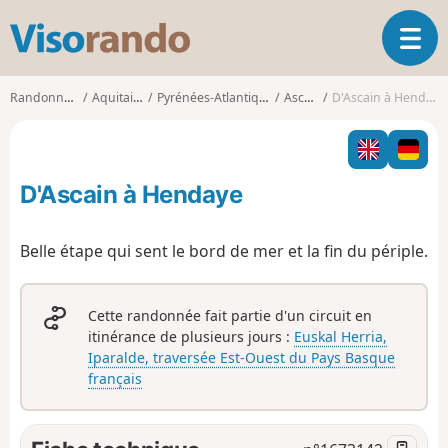
V
O
i
u
s
v
o
Randonnées
Aquitaine
Pyrénées-Atlantiques
Ascain
D'Ascain à Hendaye
r
r
i
a
r
n
l
d
D'Ascain à Hendaye
a
o
n
a
Belle étape qui sent le bord de mer et la fin du périple.
v
i
g
Cette randonnée fait partie d'un circuit en
a
itinérance de plusieurs jours :
Euskal Herria,
t
Iparalde, traversée Est-Ouest du Pays Basque
i
français
o
n