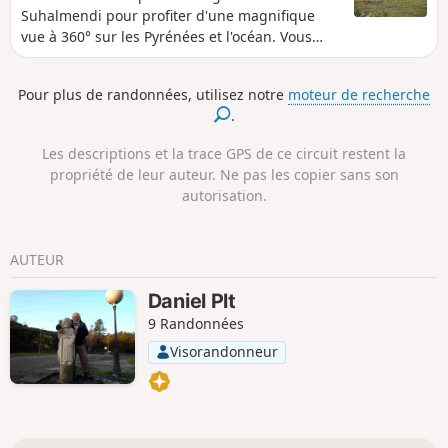
Suhalmendi pour profiter d'une magnifique
vue à 360° sur les Pyrénées et l'océan. Vous
découvrirez également le cochon basque qui
donne de si bons jambons et autres
Pour plus de randonnées, utilisez notre
moteur de recherche
charcuteries. Un joli petit coin pique-nique
.
agrémentera votre périple.
Les descriptions et la trace GPS de ce circuit restent la
propriété de leur auteur. Ne pas les copier sans son
autorisation.
AUTEUR
Daniel Plt
9 Randonnées
Visorandonneur