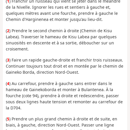
(
1
) Franchir un ruisseau qui vient se jeter dans le méandre
de la Nivelle. Ignorer les rues et sentiers à gauche et,
quelques mètres avant une fourche, prendre à gauche le
Chemin d'Harginenea et monter jusqu'au lieu-dit.
(
2
) Prendre le second chemin à droite (Chemin de Kisu
Labea). Traverser le hameau de Kisu Labea par quelques
sinuosités en descente et à sa sortie, déboucher sur un
croisement.
(
3
) Faire un rapide gauche-droite et franchir trois ruisseaux.
Continuer toujours tout droit et en montée par le chemin de
Gaineko Borda, direction Nord-Ouest.
(
4
) Au carrefour, prendre à gauche sans entrer dans le
hameau de Gainekoborda et monter à Bulantenea. À la
fourche (cote 94), prendre à droite et redescendre, passer
sous deux lignes haute tension et remonter au carrefour de
la D704.
(
5
) Prendre un plus grand chemin à droite et de suite, en
biais, à gauche, direction Nord-Ouest. Passer une ligne