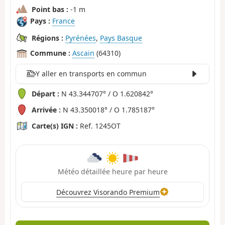
Point bas :
-1 m
Pays :
France
Régions :
Pyrénées
,
Pays Basque
Commune :
Ascain
(64310)
Y aller en transports en commun
Départ :
N 43.344707° / O 1.620842°
Arrivée :
N 43.350018° / O 1.785187°
Carte(s) IGN :
Ref. 1245OT
Météo détaillée heure par heure
Découvrez Visorando Premium