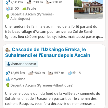
7,50 km
+238 m
-238 m
2h 50
Facile
Départ à Ascain (Pyrénées-
Atlantiques)
Une randonnée familiale au milieu de la forêt partant du
très beau village d'Ascain pour arriver au Col de Saint-
Ignace, lieu célèbre pour les cyclistes, mais aussi parce que
c'est le point de départ du petit train à crémaillère
permettant de monter à la Rhune. Ce col est très fréquenté
Cascade de l'Uzkaingo Erreka, le
l'été.
Suhalmendi et l'Esnaur depuis Ascain
Visorandonneur
12,65 km
+560 m
-557 m
5h 15
Moyenne
Départ à Ascain (Pyrénées-Atlantiques)
Une belle boucle qui, du fond de la vallée aux sommets du
Suhalmendi et de l'Esnaur en passant par le chemin des
cochons Basques, vous fera découvrir de nombreuses