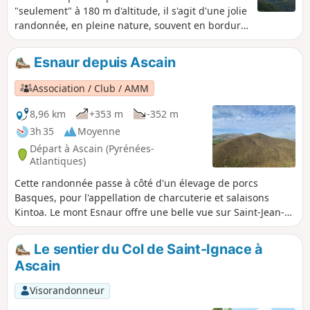
"seulement" à 180 m d'altitude, il s'agit d'une jolie
randonnée, en pleine nature, souvent en bordure
de ruisseaux avec la découverte d'une belle
cascade.
Esnaur depuis Ascain
Association / Club / AMM
8,96 km
+353 m
-352 m
3h 35
Moyenne
Départ à Ascain (Pyrénées-
Atlantiques)
Cette randonnée passe à côté d'un élevage de porcs
Basques, pour l'appellation de charcuterie et salaisons
Kintoa. Le mont Esnaur offre une belle vue sur Saint-Jean-
de-Luz et Ascain.
Le sentier du Col de Saint-Ignace à
Ascain
Visorandonneur