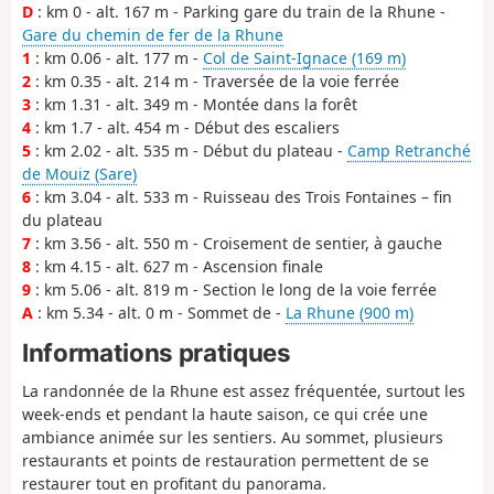
D
: km 0 - alt. 167 m - Parking gare du train de la Rhune -
Gare du chemin de fer de la Rhune
1
: km 0.06 - alt. 177 m -
Col de Saint-Ignace (169 m)
2
: km 0.35 - alt. 214 m - Traversée de la voie ferrée
3
: km 1.31 - alt. 349 m - Montée dans la forêt
4
: km 1.7 - alt. 454 m - Début des escaliers
5
: km 2.02 - alt. 535 m - Début du plateau -
Camp Retranché
de Mouiz (Sare)
6
: km 3.04 - alt. 533 m - Ruisseau des Trois Fontaines – fin
du plateau
7
: km 3.56 - alt. 550 m - Croisement de sentier, à gauche
8
: km 4.15 - alt. 627 m - Ascension finale
9
: km 5.06 - alt. 819 m - Section le long de la voie ferrée
A
: km 5.34 - alt. 0 m - Sommet de -
La Rhune (900 m)
Informations pratiques
La randonnée de la Rhune est assez fréquentée, surtout les
week-ends et pendant la haute saison, ce qui crée une
ambiance animée sur les sentiers. Au sommet, plusieurs
restaurants et points de restauration permettent de se
restaurer tout en profitant du panorama.