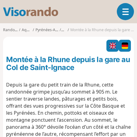
V
O
i
u
s
v
o
Randonnées
Aquitaine
Pyrénées-Atlantiques
Sare
Montée à la Rhune depuis la gare au Col de Saint-Ignace
r
r
i
a
r
n
l
d
Montée à la Rhune depuis la gare au
a
o
n
Col de Saint-Ignace
a
v
Depuis la gare du petit train de la Rhune, cette
i
randonnée grimpe jusqu’au sommet à 905 m. Le
g
a
sentier traverse landes, pâturages et petits bois,
t
offrant des vues progressives sur la Côte Basque et
i
les Pyrénées. En chemin, pottoks et oiseaux de
o
montagne ponctuent l’ascension. Au sommet, le
n
panorama à 360° dévoile l’océan d’un côté et la chaîne
pyrénéenne de l’autre, récompensant l’effort par un