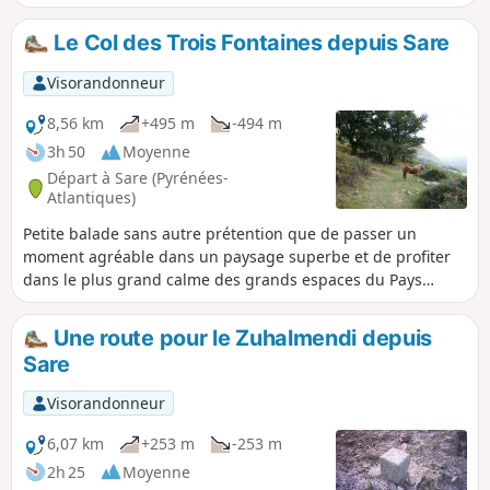
Réveillées, hommage à Maurice Abeberry.
Le Col des Trois Fontaines depuis Sare
Visorandonneur
8,56 km
+495 m
-494 m
3h 50
Moyenne
Départ à Sare (Pyrénées-
Atlantiques)
Petite balade sans autre prétention que de passer un
moment agréable dans un paysage superbe et de profiter
dans le plus grand calme des grands espaces du Pays
Basque.
Une route pour le Zuhalmendi depuis
Sare
Visorandonneur
6,07 km
+253 m
-253 m
2h 25
Moyenne