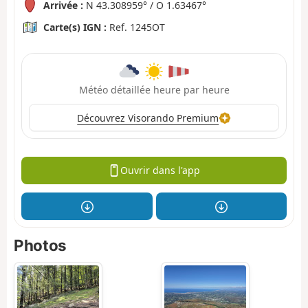
Arrivée :
N 43.308959° / O 1.63467°
Carte(s) IGN :
Ref. 1245OT
Météo détaillée heure par heure
Découvrez Visorando Premium
Ouvrir dans l'app
Photos