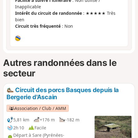
Facilité à suivre l'itinéraire
: Non utilisé /
Inapplicable
Intérêt du circuit de randonnée
: ★★★★★ Très
bien
Circuit très fréquenté
: Non
Autres randonnées dans le
secteur
Circuit des porcs Basques depuis la
Bergerie d'Ascain
Association / Club / AMM
5,81 km
+176 m
-182 m
2h 10
Facile
Départ à Sare (Pyrénées-