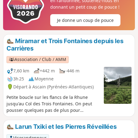
en randonnée, soutenez-nous en
donnant un petit coup de pouce !
Je donne un coup de pouce
Miramar et Trois Fontaines depuis les
Carrières
Association / Club / AMM
7,60 km
+442 m
-446 m
3h 25
Moyenne
Départ à Ascain (Pyrénées-Atlantiques)
Petite boucle sur les flancs de la Rhune
jusqu'au Col des Trois Fontaines. On peut
pousser quelques pas de plus pour
découvrir les Cromlechs.
Larun Txiki et les Pierres Réveillées
Visorandonneur