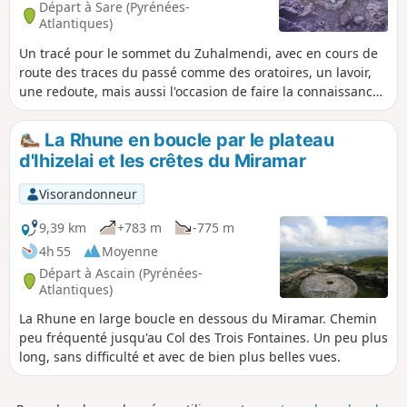
Départ à Sare (Pyrénées-
Atlantiques)
Un tracé pour le sommet du Zuhalmendi, avec en cours de
route des traces du passé comme des oratoires, un lavoir,
une redoute, mais aussi l'occasion de faire la connaissance
de l’élevage des porcs.
La Rhune en boucle par le plateau
d'Ihizelai et les crêtes du Miramar
Visorandonneur
9,39 km
+783 m
-775 m
4h 55
Moyenne
Départ à Ascain (Pyrénées-
Atlantiques)
La Rhune en large boucle en dessous du Miramar. Chemin
peu fréquenté jusqu'au Col des Trois Fontaines. Un peu plus
long, sans difficulté et avec de bien plus belles vues.