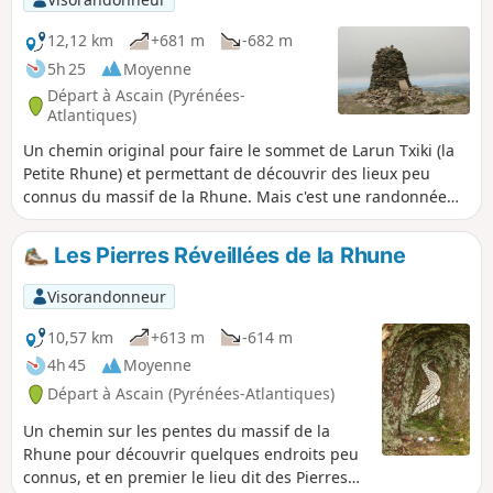
12,12 km
+681 m
-682 m
5h 25
Moyenne
Départ à Ascain (Pyrénées-
Atlantiques)
Un chemin original pour faire le sommet de Larun Txiki (la
Petite Rhune) et permettant de découvrir des lieux peu
connus du massif de la Rhune. Mais c'est une randonnée
qui est assez exigeante plutôt, pour de bons ou moyens
marcheurs, car il y a quand même un dénivelé de 700 m
Les Pierres Réveillées de la Rhune
environ. Attention, partie plus difficile mais optionnelle,
entre (2) et (13)
Visorandonneur
10,57 km
+613 m
-614 m
4h 45
Moyenne
Départ à Ascain (Pyrénées-Atlantiques)
Un chemin sur les pentes du massif de la
Rhune pour découvrir quelques endroits peu
connus, et en premier le lieu dit des Pierres