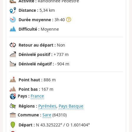
Activité :
Randonnée Pédestre
Distance :
5,34 km
Durée moyenne :
3h 40
Difficulté :
Moyenne
Retour au départ :
Non
Dénivelé positif :
+ 737 m
Dénivelé négatif :
- 904 m
Point haut :
886 m
Point bas :
167 m
Pays :
France
Régions :
Pyrénées
,
Pays Basque
Commune :
Sare
(64310)
Départ :
N 43.325222° / O 1.601404°