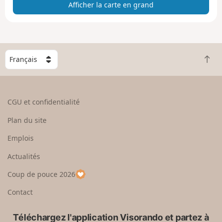
Afficher la carte en grand
t
e
e
n
g
C
r
R
h
a
e
o
n
t
i
d
o
s
CGU et confidentialité
u
i
r
s
Plan du site
e
s
n
e
Emplois
h
z
Actualités
a
u
u
n
Coup de pouce 2026
t
p
a
Contact
y
s
Téléchargez l'application Visorando et partez à