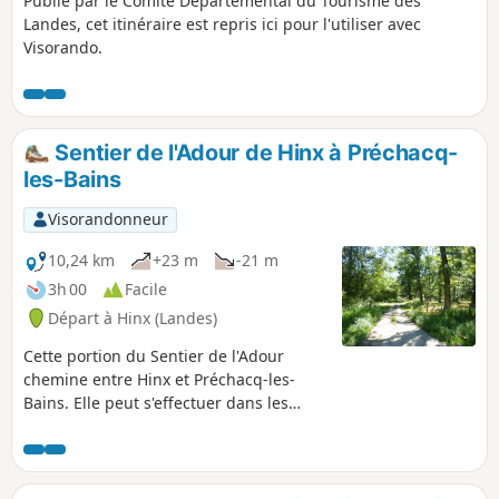
Publié par le Comité Départemental du Tourisme des
Landes, cet itinéraire est repris ici pour l'utiliser avec
Visorando.
Sentier de l'Adour de Hinx à Préchacq-
les-Bains
Visorandonneur
10,24 km
+23 m
-21 m
3h 00
Facile
Départ à Hinx (Landes)
Cette portion du Sentier de l'Adour
chemine entre Hinx et Préchacq-les-
Bains. Elle peut s'effectuer dans les
deux sens en aller-retour ou en aller
simple, dans ce cas il est nécessaire de
s'organiser à deux véhicules.