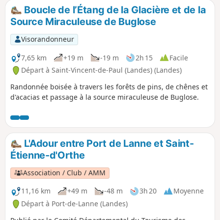
Boucle de l’Étang de la Glacière et de la
Source Miraculeuse de Buglose
Visorandonneur
7,65 km
+19 m
-19 m
2h 15
Facile
Départ à Saint-Vincent-de-Paul (Landes) (Landes)
Randonnée boisée à travers les forêts de pins, de chênes et
d'acacias et passage à la source miraculeuse de Buglose.
L'Adour entre Port de Lanne et Saint-
Étienne-d'Orthe
Association / Club / AMM
11,16 km
+49 m
-48 m
3h 20
Moyenne
Départ à Port-de-Lanne (Landes)