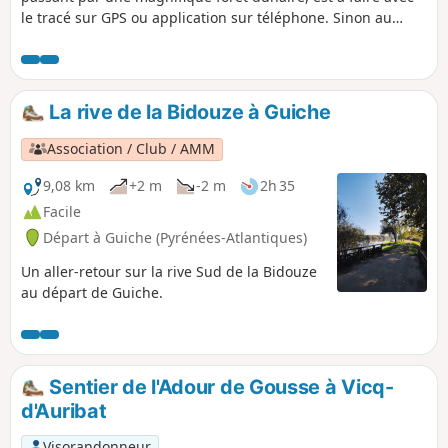
le tracé sur GPS ou application sur téléphone. Sinon au
moins une carte et une boussole. On y trouve des chemins
qui sont sur la carte mais pas ou plus sur le terrain et
inversement des chemins qui sont sur le terrain et pas sur
la carte. Le tracé n'emprunte que des chemins qui sont sur
La rive de la Bidouze à Guiche
la carte. Le parcours est sans aucune difficulté technique et
les chemins sont confortables.
Association / Club / AMM
9,08 km
+2 m
-2 m
2h 35
Facile
Départ à Guiche (Pyrénées-Atlantiques)
Un aller-retour sur la rive Sud de la Bidouze
au départ de Guiche.
Sentier de l'Adour de Gousse à Vicq-
d'Auribat
Visorandonneur