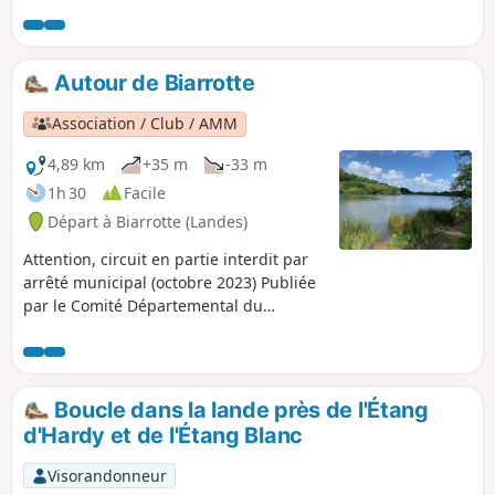
est nécessaire de s'organiser à deux véhicules.
Autour de Biarrotte
Association / Club / AMM
4,89 km
+35 m
-33 m
1h 30
Facile
Départ à Biarrotte (Landes)
Attention, circuit en partie interdit par
arrêté municipal (octobre 2023) Publiée
par le Comité Départemental du
Tourisme des Landes sous le nom "Entre
bois et lac à Biarrotte" ce circuit permet
de découvrir le Lac de Bédorède et la
maison de La Mayou.
Boucle dans la lande près de l'Étang
d'Hardy et de l'Étang Blanc
Visorandonneur