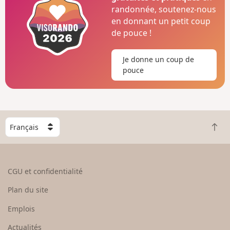
randonnée, soutenez-nous
en donnant un petit coup
de pouce !
Je donne un coup de
pouce
C
R
h
e
o
t
i
o
s
CGU et confidentialité
u
i
r
s
Plan du site
e
s
n
e
Emplois
h
z
Actualités
a
u