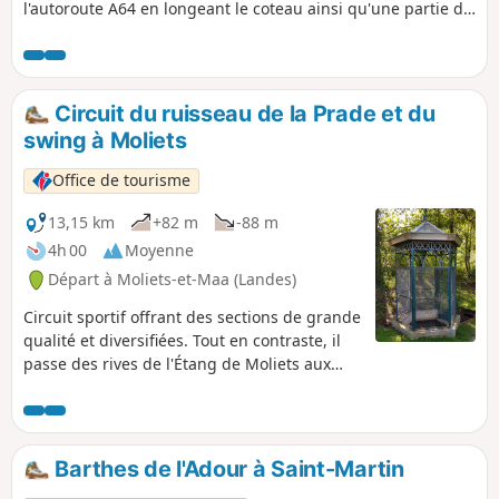
l'autoroute A64 en longeant le coteau ainsi qu'une partie du
Lac de Labigalette.
Circuit du ruisseau de la Prade et du
swing à Moliets
Office de tourisme
13,15 km
+82 m
-88 m
4h 00
Moyenne
Départ à Moliets-et-Maa (Landes)
Circuit sportif offrant des sections de grande
qualité et diversifiées. Tout en contraste, il
passe des rives de l'Étang de Moliets aux
sommets de quelques tucs, de la végétation
exubérante des zones humides au green
parfaitement lisse du golf.
Barthes de l'Adour à Saint-Martin