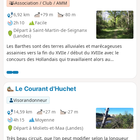
Association / Club / AMM
6,92 km
+79 m
-80 m
2h 10
Facile
Départ à Saint-Martin-de-Seignanx
(Landes)
Les Barthes sont des terres alluviales et marécageuses
assainies vers la fin du XVIIe / début du XVIIIe avec le
concours des Hollandais qui travaillaient alors au
percement de l’estuaire de Bayonne.
Le Courant d'Huchet
Visorandonneur
14,59 km
+27 m
-27 m
4h 15
Moyenne
Départ à Moliets-et-Maa (Landes)
Très beau circuit, que l'on peut modifier selon la longueur