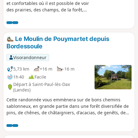
et confortables où il est possible de voir
des prairies, des champs, de la forêt,
des plans d'eau, des ruisseaux et même
des lamas. Ainsi que de belles maisons
landaises.
Le Moulin de Pouymartet depuis
Bordessoule
Visorandonneur
5,73 km
+16 m
-16 m
1h 40
Facile
Départ à Saint-Paul-lès-Dax
(Landes)
Cette randonnée vous emmènera sur de bons chemins
sablonneux, en grande partie dans une forêt diversifiée de
pins, de chênes, de châtaigniers, d'acacias, de genêts, de
fougères etc... Vous pourrez admirer depuis le Chemin de
Bouhette, le magnifique Moulin de Pouymartet et traverser
le Ruisseau de Cabanes sur un étroit pont de 30 cm (facile).