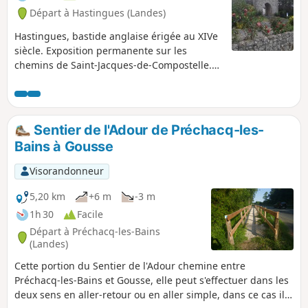
Départ à Hastingues (Landes)
Hastingues, bastide anglaise érigée au XIVe
siècle. Exposition permanente sur les
chemins de Saint-Jacques-de-Compostelle.
Abbaye d'Arthous du XIIième siècle, musée
découverte du patrimoine du Pays d'Orthe.
Données : Département des Landes - Pays
d'Orthe et de Pouillon - Hastingues Circuit
Sentier de l'Adour de Préchacq-les-
du patrimoine 5.4.
Bains à Gousse
Visorandonneur
5,20 km
+6 m
-3 m
1h 30
Facile
Départ à Préchacq-les-Bains
(Landes)
Cette portion du Sentier de l'Adour chemine entre
Préchacq-les-Bains et Gousse, elle peut s'effectuer dans les
deux sens en aller-retour ou en aller simple, dans ce cas il