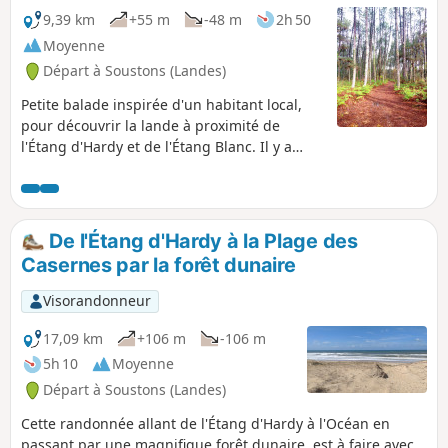
9,39 km
+55 m
-48 m
2h 50
Moyenne
Départ à Soustons (Landes)
Petite balade inspirée d'un habitant local,
pour découvrir la lande à proximité de
l'Étang d'Hardy et de l'Étang Blanc. Il y a
aussi des passages sableux et un site
d'exploitation de pins car ça fait aussi partie
de la vie dans les Landes. La fin du trajet
s'effectue le long de la route, le chemin
De l'Étang d'Hardy à la Plage des
cartographié sur la gauche n'existant plus.
Casernes par la forêt dunaire
Visorandonneur
17,09 km
+106 m
-106 m
5h 10
Moyenne
Départ à Soustons (Landes)
Cette randonnée allant de l'Étang d'Hardy à l'Océan en
passant par une magnifique forêt dunaire, est à faire avec