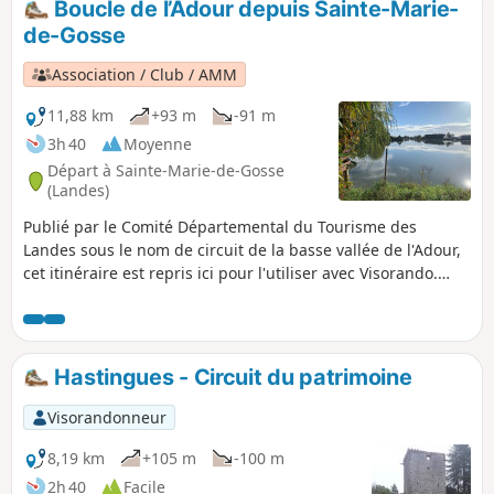
Boucle de l’Adour depuis Sainte-Marie-
de-Gosse
Association / Club / AMM
11,88 km
+93 m
-91 m
3h 40
Moyenne
Départ à Sainte-Marie-de-Gosse
(Landes)
Publié par le Comité Départemental du Tourisme des
Landes sous le nom de circuit de la basse vallée de l'Adour,
cet itinéraire est repris ici pour l'utiliser avec Visorando.
Très belle boucle alternant itinéraires vallonnés et points de
vue sur le fleuve Adour. Paysage vallonné, où se côtoient
prairies, champs de maïs, vergers de kiwis. Certains
trouveront cela trop routier mais on a le droit de marcher
Hastingues - Circuit du patrimoine
sur des routes lorsqu'elle ne sont pas trop passantes.
Visorandonneur
8,19 km
+105 m
-100 m
2h 40
Facile