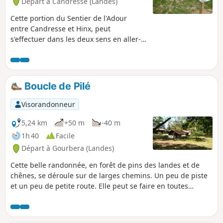
Départ à Candresse (Landes)
Cette portion du Sentier de l'Adour
entre Candresse et Hinx, peut
s'effectuer dans les deux sens en aller-
retour ou en aller simple. Dans ce cas, il
est nécessaire de s'organiser à deux
véhicules.
Boucle de Pilé
Visorandonneur
5,24 km
+50 m
-40 m
1h 40
Facile
Départ à Gourbera (Landes)
Cette belle randonnée, en forêt de pins des landes et de
chênes, se déroule sur de larges chemins. Un peu de piste
et un peu de petite route. Elle peut se faire en toutes
saisons, mais, au printemps, on peut profiter des genêts en
fleur.