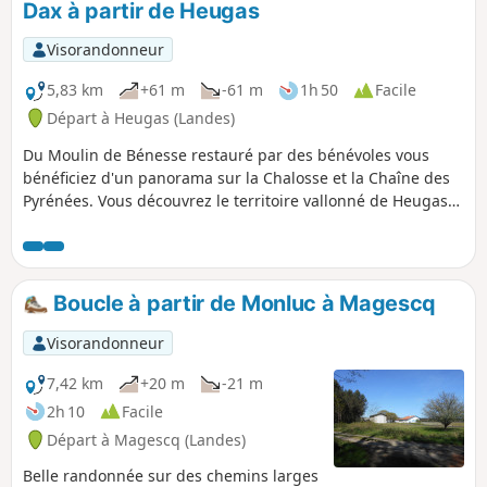
Dax à partir de Heugas
Visorandonneur
5,83 km
+61 m
-61 m
1h 50
Facile
Départ à Heugas (Landes)
Du Moulin de Bénesse restauré par des bénévoles vous
bénéficiez d'un panorama sur la Chalosse et la Chaîne des
Pyrénées. Vous découvrez le territoire vallonné de Heugas
et des communes avoisinantes et pouvez distinguer au
moins sept châteaux d'eau. Aux heures d'ouverture, vous
pouvez acheter pain, viennoiseries et boissons chaudes au
parking du moulin.
Boucle à partir de Monluc à Magescq
Visorandonneur
7,42 km
+20 m
-21 m
2h 10
Facile
Départ à Magescq (Landes)
Belle randonnée sur des chemins larges