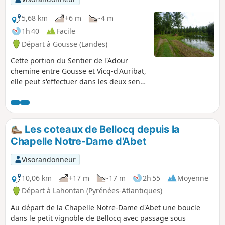
5,68 km
+6 m
-4 m
1h 40
Facile
Départ à Gousse (Landes)
Cette portion du Sentier de l'Adour
chemine entre Gousse et Vicq-d'Auribat,
elle peut s'effectuer dans les deux sens
en aller-retour ou en aller simple, dans
ce cas il est nécessaire de s'organiser à
deux véhicules.
Les coteaux de Bellocq depuis la
Chapelle Notre-Dame d'Abet
Visorandonneur
10,06 km
+17 m
-17 m
2h 55
Moyenne
Départ à Lahontan (Pyrénées-Atlantiques)
Au départ de la Chapelle Notre-Dame d'Abet une boucle
dans le petit vignoble de Bellocq avec passage sous