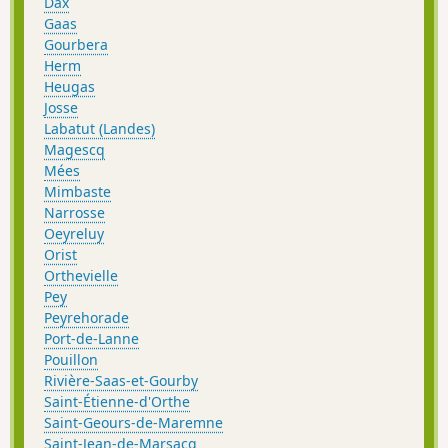
Dax
Gaas
Gourbera
Herm
Heugas
Josse
Labatut (Landes)
Magescq
Mées
Mimbaste
Narrosse
Oeyreluy
Orist
Orthevielle
Pey
Peyrehorade
Port-de-Lanne
Pouillon
Rivière-Saas-et-Gourby
Saint-Étienne-d'Orthe
Saint-Geours-de-Maremne
Saint-Jean-de-Marsacq