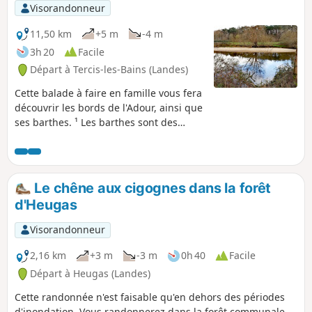
Visorandonneur
11,50 km
+5 m
-4 m
3h 20
Facile
Départ à Tercis-les-Bains (Landes)
Cette balade à faire en famille vous fera
découvrir les bords de l'Adour, ainsi que
ses barthes. ¹ Les barthes sont des
vastes prairies inondables fréquentées
par des troupeaux de chevaux en semi
liberté. La faune y est très riche:
cigognes, aigrettes, hérons cendrés,..
Le chêne aux cigognes dans la forêt
Cette balade emprunte l'ancien chemin
d'Heugas
de halage des bords d'Adour et peut
également être faite en VTT. Il a été
Visorandonneur
récemment goudronné depuis le départ
jusqu'à Saubusse. Comme il est dit plus
2,16 km
+3 m
-3 m
0h 40
Facile
haut, les Barthes étant des terres
Départ à Heugas (Landes)
inondables, il ne vaut mieux pas y
Cette randonnée n'est faisable qu'en dehors des périodes
randonner après de fortes pluies.
d'inondation. Vous randonnerez dans la forêt communale