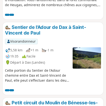
de Heugas, admirerez de nombreux chênes aux cigognes,
gagnerez le Luy, passerez sous le pont de la D6, suivrez un
bras mort du Luy et gagnerez la piste forestière. De là, soit
vous emprunterez le Circuit de la Barthe à foin sentier
départemental des Landes n° 6.5 , soit vous reviendrez à
Sentier de l'Adour de Dax à Saint-
votre point de départ. Soyez alors prudent car il vous faudra
Vincent de Paul
traverser la D6.
Visorandonneur
5,58 km
+1 m
-1 m
1h 35
Facile
Départ à Dax (Landes)
Cette portion du Sentier de l'Adour
chemine entre Dax et Saint-Vincent de
Paul, elle peut s'effectuer dans les deux
sens en aller-retour ou en aller simple :
dans ce dernier cas il est nécessaire de
s'organiser à deux véhicules.
Petit circuit du Moulin de Bénesse-les-