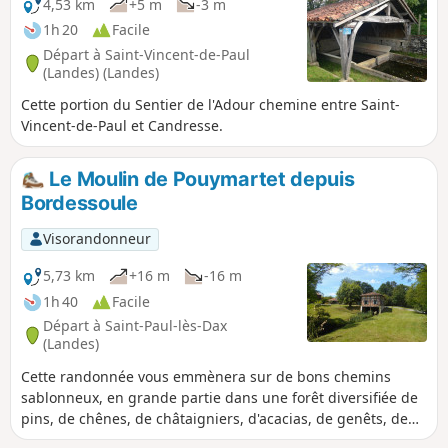
4,53 km
+5 m
-3 m
1h 20
Facile
Départ à Saint-Vincent-de-Paul
(Landes) (Landes)
Cette portion du Sentier de l'Adour chemine entre Saint-
Vincent-de-Paul et Candresse.
Le Moulin de Pouymartet depuis
Bordessoule
Visorandonneur
5,73 km
+16 m
-16 m
1h 40
Facile
Départ à Saint-Paul-lès-Dax
(Landes)
Cette randonnée vous emmènera sur de bons chemins
sablonneux, en grande partie dans une forêt diversifiée de
pins, de chênes, de châtaigniers, d'acacias, de genêts, de
fougères etc... Vous pourrez admirer depuis le Chemin de