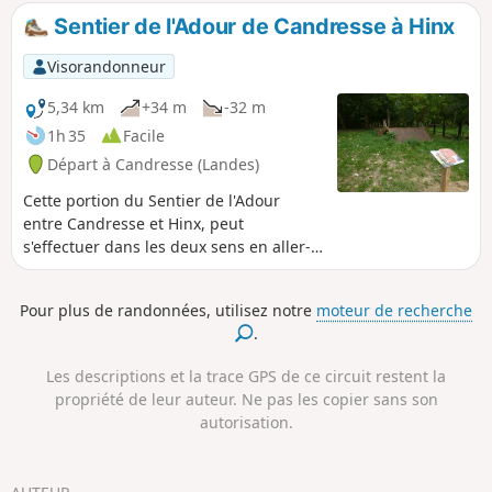
Bouhette, le magnifique Moulin de Pouymartet et traverser
Sentier de l'Adour de Candresse à Hinx
le Ruisseau de Cabanes sur un étroit pont de 30 cm (facile).
Visorandonneur
5,34 km
+34 m
-32 m
1h 35
Facile
Départ à Candresse (Landes)
Cette portion du Sentier de l'Adour
entre Candresse et Hinx, peut
s'effectuer dans les deux sens en aller-
retour ou en aller simple. Dans ce cas, il
est nécessaire de s'organiser à deux
Pour plus de randonnées, utilisez notre
moteur de recherche
véhicules.
.
Les descriptions et la trace GPS de ce circuit restent la
propriété de leur auteur. Ne pas les copier sans son
autorisation.