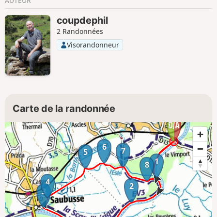
AUTEUR
coupdephil
2 Randonnées
Visorandonneur
Carte de la randonnée
6
7
5
1
8
4
2
3