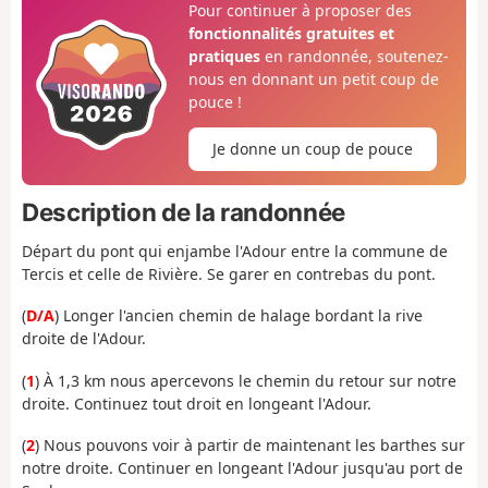
Pour continuer à proposer des
fonctionnalités gratuites et
pratiques
en randonnée, soutenez-
nous en donnant un petit coup de
pouce !
Je donne un coup de pouce
Description de la randonnée
Départ du pont qui enjambe l'Adour entre la commune de
Tercis et celle de Rivière. Se garer en contrebas du pont.
(
D/A
) Longer l'ancien chemin de halage bordant la rive
droite de l'Adour.
(
1
) À 1,3 km nous apercevons le chemin du retour sur notre
droite. Continuez tout droit en longeant l'Adour.
(
2
) Nous pouvons voir à partir de maintenant les barthes sur
notre droite. Continuer en longeant l'Adour jusqu'au port de