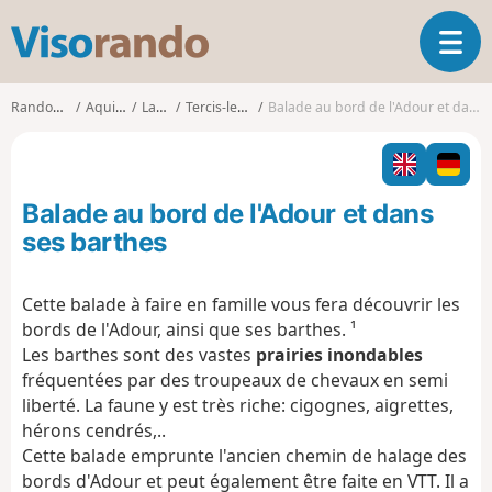
V
O
i
u
s
v
o
Randonnées
Aquitaine
Landes
Tercis-les-Bains
Balade au bord de l'Adour et dans ses barthes
r
r
i
a
r
n
l
d
Balade au bord de l'Adour et dans
a
o
n
ses barthes
a
v
Cette balade à faire en famille vous fera découvrir les
i
bords de l'Adour, ainsi que ses barthes. ¹
g
a
Les barthes sont des vastes
prairies inondables
t
fréquentées par des troupeaux de chevaux en semi
i
liberté. La faune y est très riche: cigognes, aigrettes,
o
hérons cendrés,..
n
Cette balade emprunte l'ancien chemin de halage des
bords d'Adour et peut également être faite en VTT. Il a