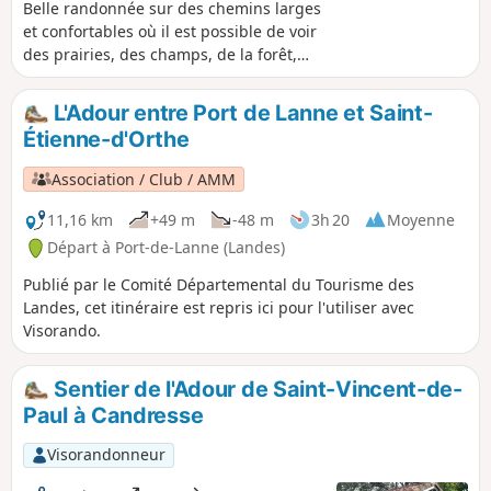
Belle randonnée sur des chemins larges
et confortables où il est possible de voir
des prairies, des champs, de la forêt,
des plans d'eau, des ruisseaux et même
des lamas. Ainsi que de belles maisons
L'Adour entre Port de Lanne et Saint-
landaises.
Étienne-d'Orthe
Association / Club / AMM
11,16 km
+49 m
-48 m
3h 20
Moyenne
Départ à Port-de-Lanne (Landes)
Publié par le Comité Départemental du Tourisme des
Landes, cet itinéraire est repris ici pour l'utiliser avec
Visorando.
Sentier de l'Adour de Saint-Vincent-de-
Paul à Candresse
Visorandonneur