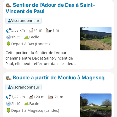
Sentier de l'Adour de Dax à Saint-
Vincent de Paul
Visorandonneur
5,58 km
+1 m
-1 m
1h 35
Facile
Départ à Dax (Landes)
Cette portion du Sentier de l'Adour
chemine entre Dax et Saint-Vincent de
Paul, elle peut s'effectuer dans les deux
sens en aller-retour ou en aller simple :
dans ce dernier cas il est nécessaire de
Boucle à partir de Monluc à Magescq
s'organiser à deux véhicules.
Visorandonneur
7,42 km
+20 m
-21 m
2h 10
Facile
Départ à Magescq (Landes)