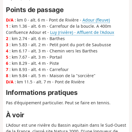
Points de passage
D/A
: km 0 - alt. 6 m - Pont de Rivière -
Adour (fleuve)
1
: km 1.36 - alt. 6 m - Carrefour de la boucle. A 400m
Confluence Adour et -
Luy (rivière) - Affluent de l'Adoux
2
: km 2.74 - alt. 6 m - Barthes
3
: km 5.83 - alt. 2 m - Petit pont du port de Saubusse
4
: km 6.17 - alt. 3 m - Chemin vers les Barthes
5
: km 7.67 - alt. 3 m - Portail
6
: km 8.29 - alt. 4 m - Piste
7
: km 8.93 - alt. 4 m - Carrefour
8
: km 9.84 - alt. 5 m - Maison de la "sorcière"
D/A
: km 11.5 - alt. 7 m - Pont de Rivière
Informations pratiques
Pas d'équipement particulier. Peut se faire en tennis.
À voir
L'Adour est une rivière du Bassin aquitain dans le Sud-Ouest
de la France, classé site Natura 2000. D'une longueur de