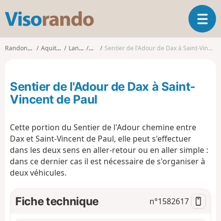
V
O
i
u
s
v
o
Randonnées
Aquitaine
Landes
Dax
Sentier de l'Adour de Dax à Saint-Vincent de Paul
r
r
i
a
r
n
Sentier de l'Adour de Dax à Saint-
l
d
a
Vincent de Paul
o
n
a
Cette portion du Sentier de l'Adour chemine entre
v
i
Dax et Saint-Vincent de Paul, elle peut s'effectuer
g
dans les deux sens en aller-retour ou en aller simple :
a
dans ce dernier cas il est nécessaire de s'organiser à
t
deux véhicules.
i
o
Fiche technique
n
n°
1582617