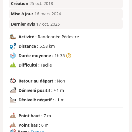
Création
25 oct. 2018
Mise à jour
16 mars 2024
Dernier avis
17 oct. 2025
Activité :
Randonnée Pédestre
Distance :
5,58 km
Durée moyenne :
1h 35
Difficulté :
Facile
Retour au départ :
Non
Dénivelé positif :
+ 1 m
Dénivelé négatif :
- 1 m
Point haut :
7 m
Point bas :
6 m
Pays :
France