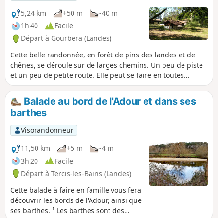
5,24 km
+50 m
-40 m
1h 40
Facile
Départ à Gourbera (Landes)
Cette belle randonnée, en forêt de pins des landes et de
chênes, se déroule sur de larges chemins. Un peu de piste
et un peu de petite route. Elle peut se faire en toutes
saisons, mais, au printemps, on peut profiter des genêts en
fleur.
Balade au bord de l'Adour et dans ses
barthes
Visorandonneur
11,50 km
+5 m
-4 m
3h 20
Facile
Départ à Tercis-les-Bains (Landes)
Cette balade à faire en famille vous fera
découvrir les bords de l'Adour, ainsi que
ses barthes. ¹ Les barthes sont des