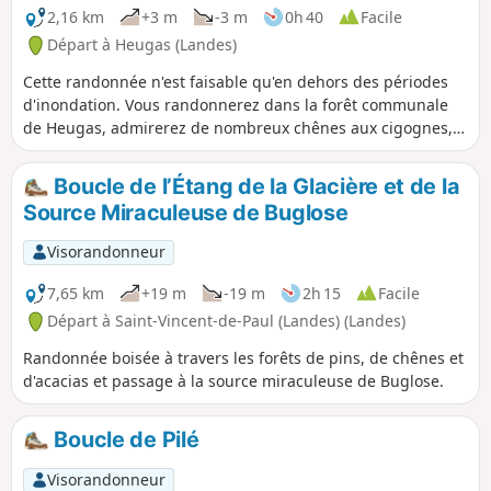
2,16 km
+3 m
-3 m
0h 40
Facile
Départ à Heugas (Landes)
Cette randonnée n'est faisable qu'en dehors des périodes
d'inondation. Vous randonnerez dans la forêt communale
de Heugas, admirerez de nombreux chênes aux cigognes,
gagnerez le Luy, passerez sous le pont de la D6, suivrez un
bras mort du Luy et gagnerez la piste forestière. De là, soit
Boucle de l’Étang de la Glacière et de la
vous emprunterez le Circuit de la Barthe à foin sentier
Source Miraculeuse de Buglose
départemental des Landes n° 6.5 , soit vous reviendrez à
votre point de départ. Soyez alors prudent car il vous faudra
Visorandonneur
traverser la D6.
7,65 km
+19 m
-19 m
2h 15
Facile
Départ à Saint-Vincent-de-Paul (Landes) (Landes)
Randonnée boisée à travers les forêts de pins, de chênes et
d'acacias et passage à la source miraculeuse de Buglose.
Boucle de Pilé
Visorandonneur