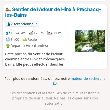
vastes prairies inondables fréquentées
par des troupeaux de chevaux en semi
Sentier de l'Adour de Hinx à Préchacq-
liberté. La faune y est très riche:
les-Bains
cigognes, aigrettes, hérons cendrés,..
Cette balade emprunte l'ancien chemin
Visorandonneur
de halage des bords d'Adour et peut
également être faite en VTT. Il a été
10,24 km
+23 m
-21 m
récemment goudronné depuis le départ
3h 00
Facile
jusqu'à Saubusse. Comme il est dit plus
Départ à Hinx (Landes)
haut, les Barthes étant des terres
inondables, il ne vaut mieux pas y
Cette portion du Sentier de l'Adour
randonner après de fortes pluies.
chemine entre Hinx et Préchacq-les-
Bains. Elle peut s'effectuer dans les
deux sens en aller-retour ou en aller
simple, dans ce cas il est nécessaire de
Pour plus de randonnées, utilisez notre
moteur de recherche
s'organiser à deux véhicules.
.
Les descriptions et la trace GPS de ce circuit restent la
propriété de leur auteur. Ne pas les copier sans son
autorisation.