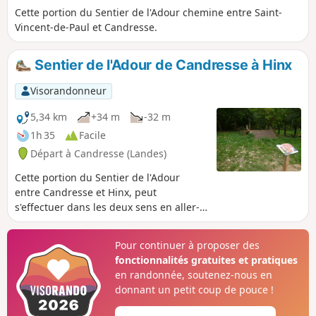
Cette portion du Sentier de l'Adour chemine entre Saint-
Vincent-de-Paul et Candresse.
Sentier de l'Adour de Candresse à Hinx
Visorandonneur
5,34 km
+34 m
-32 m
1h 35
Facile
Départ à Candresse (Landes)
Cette portion du Sentier de l'Adour
entre Candresse et Hinx, peut
s'effectuer dans les deux sens en aller-
retour ou en aller simple. Dans ce cas, il
est nécessaire de s'organiser à deux
Pour continuer à proposer des
véhicules.
fonctionnalités gratuites et pratiques
en randonnée, soutenez-nous en
donnant un petit coup de pouce !