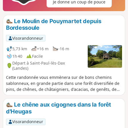
Je donne un coup de pouce
Le Moulin de Pouymartet depuis
Bordessoule
Visorandonneur
5,73 km
+16 m
-16 m
1h 40
Facile
Départ à Saint-Paul-lès-Dax
(Landes)
Cette randonnée vous emmènera sur de bons chemins
sablonneux, en grande partie dans une forêt diversifiée de
pins, de chênes, de châtaigniers, d'acacias, de genêts, de
fougères etc... Vous pourrez admirer depuis le Chemin de
Bouhette, le magnifique Moulin de Pouymartet et traverser
Le chêne aux cigognes dans la forêt
le Ruisseau de Cabanes sur un étroit pont de 30 cm (facile).
d'Heugas
Visorandonneur