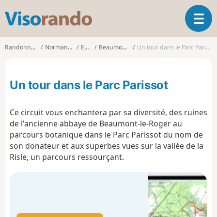
V
O
i
u
s
v
o
Randonnées
Normandie
Eure
Beaumontel
Un tour dans le Parc Parissot
r
r
i
a
r
n
Un tour dans le Parc Parissot
l
d
a
o
n
Ce circuit vous enchantera par sa diversité, des ruines
a
de l'ancienne abbaye de Beaumont-le-Roger au
v
parcours botanique dans le Parc Parissot du nom de
i
g
son donateur et aux superbes vues sur la vallée de la
a
Risle, un parcours ressourçant.
t
i
o
n