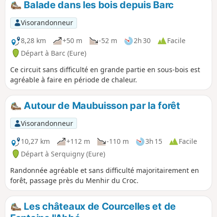
Balade dans les bois depuis Barc
Visorandonneur
8,28 km
+50 m
-52 m
2h 30
Facile
Départ à Barc (Eure)
Ce circuit sans difficulté en grande partie en sous-bois est
agréable à faire en période de chaleur.
Autour de Maubuisson par la forêt
Visorandonneur
10,27 km
+112 m
-110 m
3h 15
Facile
Départ à Serquigny (Eure)
Randonnée agréable et sans difficulté majoritairement en
forêt, passage près du Menhir du Croc.
Les châteaux de Courcelles et de