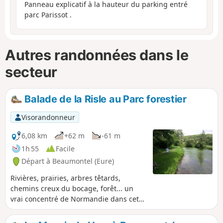
Panneau explicatif à la hauteur du parking entré
parc Parissot .
Autres randonnées dans le
secteur
Balade de la Risle au Parc forestier
Visorandonneur
6,08 km
+62 m
-61 m
1h 55
Facile
Départ à Beaumontel (Eure)
Rivières, prairies, arbres têtards,
chemins creux du bocage, forêt... un
vrai concentré de Normandie dans cette
balade tranquille qui offre de belles
découvertes : des paysages verdoyants,