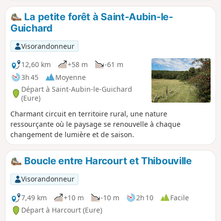
La petite forêt à Saint-Aubin-le-
Guichard
Visorandonneur
12,60 km
+58 m
-61 m
3h 45
Moyenne
Départ à Saint-Aubin-le-Guichard
(Eure)
Charmant circuit en territoire rural, une nature
ressourçante où le paysage se renouvelle à chaque
changement de lumière et de saison.
Boucle entre Harcourt et Thibouville
Visorandonneur
7,49 km
+10 m
-10 m
2h 10
Facile
Départ à Harcourt (Eure)