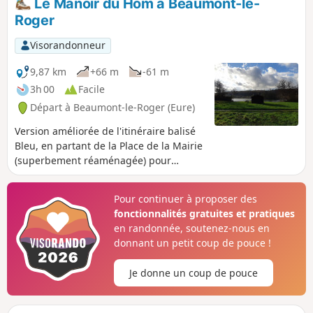
Le Manoir du Hom à Beaumont-le-
des éléments de patrimoine et un parc
Roger
aménagé dans une forêt Version courte
du circuit des trois rivières balisé en
Visorandonneur
Jaune. Chemins non revêtus : 75%
9,87 km
+66 m
-61 m
3h 00
Facile
Départ à Beaumont-le-Roger (Eure)
Version améliorée de l'itinéraire balisé
Bleu, en partant de la Place de la Mairie
(superbement réaménagée) pour
intégrer la traversée de la ville dont le
patrimoine est intéressant et mis en
Pour continuer à proposer des
valeur par les récents aménagements.
fonctionnalités gratuites et pratiques
en randonnée, soutenez-nous en
donnant un petit coup de pouce !
Je donne un coup de pouce