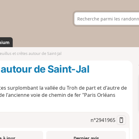
mium
euillus et crêtes autour de Saint-Jal
s autour de Saint-Jal
es surplombant la vallée du Troh de part et d'autre de
 de l'ancienne voie de chemin de fer "Paris Orléans
n°
2941965
e à jour
Dernier avis