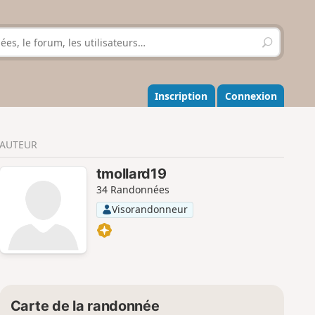
R
e
c
h
e
Inscription
Connexion
r
c
h
AUTEUR
e
r
tmollard19
34 Randonnées
Visorandonneur
Carte de la randonnée