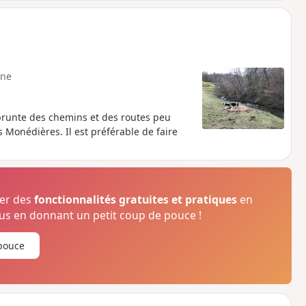
ne
mprunte des chemins et des routes peu
 Monédières. Il est préférable de faire
ser des
fonctionnalités gratuites et pratiques
en
s en donnant un petit coup de pouce !
pouce