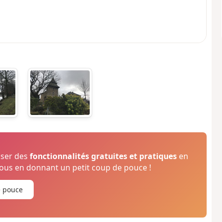
oser des
fonctionnalités gratuites et pratiques
en
us en donnant un petit coup de pouce !
e pouce