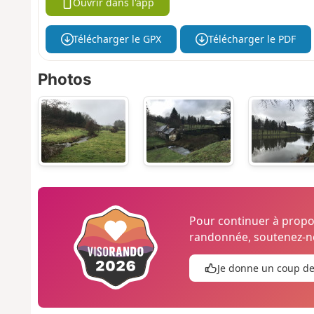
Ouvrir dans l'app
Télécharger le GPX
Télécharger le PDF
Photos
Pour continuer à prop
randonnée, soutenez-no
Je donne un coup d