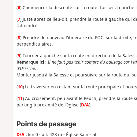
(
6
) Commencer la descente sur la route. Laisser à gauche l
(
7
) Juste après ce lieu-dit, prendre la route à gauche qui 
l'atteindre.
(
8
) Prendre de nouveau l'itinéraire du POC. sur la droite, 
perpendiculaires.
(
9
) Tourner à gauche sur la route en direction de la Saless
Remarque ici
:
Il ne faut pas tenir compte du balisage car l'i
d'Uzerche
.
Monter jusqu'à la Salesse et poursuivre sur la route qui su
(
10
) Le traverser en restant sur la route principale et pou
(
11
) Au croisement, peu avant le Peuch, prendre la route su
parking à proximité de l'église
(
D/A
).
Points de passage
D/A
: km 0 - alt. 423 m - Église Saint-Jal