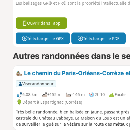
Les balisages GR® et PR® sont la propriété intellectuelle
Ouvrir dans l'app
Télécharger le GPX
Télécharger le PDF
Autres randonnées dans le s
Le chemin du Paris-Orléans-Corrèze et
Visorandonneur
6,08 km
+155 m
-146 m
2h 10
Facile
Départ à Espartignac (Corrèze)
Très belle randonnée, bien balisée en Jaune, passant près 
castrale du Château L'abbaye. La Maison du Loup est un a
de surveiller le gué sur la Vézère sur la route des métaux 