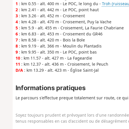
1
: km 0.55 - alt. 400 m - Le POC, le long du -
Troh (ruisseau
2
: km 2.41 - alt. 442 m - Le POC, point haut
3
: km 3.26 - alt. 452 m - Croisement
4
: km 4.28 - alt. 470 m - Croisement, Puy la Vache
5
: km 5.9 - alt. 455 m - Croisement, La Faurie Chabriane
6
: km 6.83 - alt. 453 m - Croisement du GR46
7
: km 8.58 - alt. 420 m - Bois la Bole
8
: km 9.19 - alt. 366 m - Moulin du Plantadis
9
: km 9.95 - alt. 350 m - Le POC, point bas
10
: km 11.57 - alt. 427 m - La Fageardie
11
: km 12.37 - alt. 436 m - Croisement, le Peuch
D/A
: km 13.29 - alt. 423 m - Église Saint-Jal
Informations pratiques
Le parcours s'effectue preque totalement sur route, ce qu
Soyez toujours prudent et prévoyant lors d'une randonnée. 
tenus responsables en cas d'accident ou de désagrément q