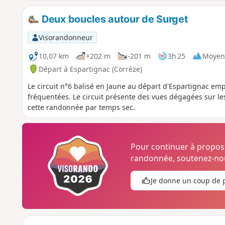
Deux boucles autour de Surget
Visorandonneur
10,07 km
+202 m
-201 m
3h 25
Moyen
Départ à Espartignac (Corrèze)
Le circuit n°6 balisé en Jaune au départ d'Espartignac e
fréquentées. Le circuit présente des vues dégagées sur les
cette randonnée par temps sec.
Pour continuer à propo
randonnée, soutenez-nou
Je donne un coup de 