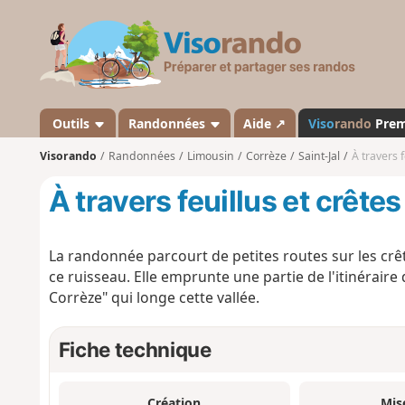
V
i
s
o
r
a
Outils
Randonnées
Aide ↗
Viso
rando
Pre
n
Visorando
Randonnées
Limousin
Corrèze
Saint-Jal
À travers f
d
o
À travers feuillus et crête
La randonnée parcourt de petites routes sur les crêt
ce ruisseau. Elle emprunte une partie de l'itinéraire
Corrèze" qui longe cette vallée.
Fiche technique
Création
Mis