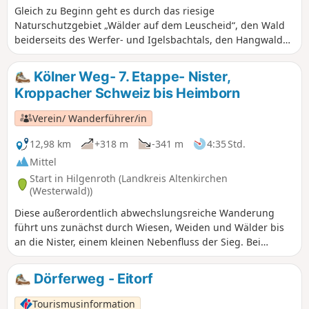
Gleich zu Beginn geht es durch das riesige
Naturschutzgebiet „Wälder auf dem Leuscheid“, den Wald
beiderseits des Werfer- und Igelsbachtals, den Hangwald
am Höhenweg über Herchen und zum Ausklang die uralten
Eichen an der Sieg bei Stromberg. Von dieser
Kölner Weg- 7. Etappe- Nister,
abwechslungsreichen Naturlandschaft darf man fasziniert
Kroppacher Schweiz bis Heimborn
sein. Es gibt Geschichtliches, es gibt ungezählte Ausblicke
und unendlich viele Details. Ameisennester, Adlerfarn,
Verein/ Wanderführer/in
mächtige Buchen, das Spektakel der Vögel in den Büschen
und Bäumen.
12,98 km
+318 m
-341 m
4:35 Std.
Mittel
Start in Hilgenroth (Landkreis Altenkirchen
(Westerwald))
Diese außerordentlich abwechslungsreiche Wanderung
führt uns zunächst durch Wiesen, Weiden und Wälder bis
an die Nister, einem kleinen Nebenfluss der Sieg. Bei
Alhausen, einem Dorf mit schönen Fachwerkhäusern,
überqueren wir die Nister und wandern oberhalb des
Dörferweg - Eitorf
Flusses auf herrlichen, schmalen Pfaden bis Heimborn
weiter. Dies ist einer der malerischsten Abschnitte des
Tourismusinformation