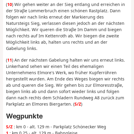
(
10
) Wir gehen weiter an der Sieg entlang und erreichen in
der Straβe Lommerbruch einen schönen Rastplatz. Dann
folgen wir nach links erneut der Markierung des
Natursteigs Sieg, verlassen diesen jedoch an der nächsten
Möglichkeit. Wir queren die Straβe Im Damm und biegen
nach rechts auf Im Kettenroth ab. Wir biegen die zweite
Möglichkeit links ab, halten uns rechts und an der
Gabelung links.
(
11
) An der nächsten Gabelung halten wir uns erneut links.
Linkerhand sehen wir einen Teil des ehemaligen
Unternehmens Elmore's Werk, wo früher Kupferröhren
hergestellt wurden. Am Ende des Weges biegen wir rechts
ab und queren die Sieg. Wir gehen bis zur Elmoresstraβe,
biegen links ab und dann sofort wieder links und folgen
dann nach rechts dem Schladern Rundweg A8 zurück zum
Parkplatz an Elmores Biergarten. (
S/Z
)
Wegpunkte
S/Z
: km 0 - alt. 129 m - Parkplatz Schönecker Weg
1
: km 0.25 - alt. 129 m - Bahngleise