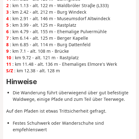
2
: km 1.13 - alt. 122 m - Waldbröler Straβe (L333)
3
: km 2.42 - alt. 212 m - Burg Windeck
4
: km 2.91 - alt. 146 m - Museumsdorf Altwindeck
5
: km 3.99 - alt. 125 m - Rastplatz
6
: km 4.79 - alt. 155 m - Ehemalige Pulvermühle
7
: km 6.14 - alt. 125 m - Berger Kapelle
8
: km 6.85 - alt. 114 m - Burg Dattenfeld
9
: km 7.1 - alt. 108 m - Brücke
10
: km 9.72 - alt. 121 m - Rastplatz
11
: km 11.48 - alt. 136 m - Ehemaliges Elmore's Werk
S/Z
: km 12.38 - alt. 128 m
Hinweise
Die Wanderung führt überwiegend über gut befestigte
Waldwege, einige Pfade und zum Teil über Teerwege.
Auf den Pfaden ist etwas Trittsicherheit gefragt.
Festes Schuhwerk oder Wanderschuhe sind
empfehlenswert