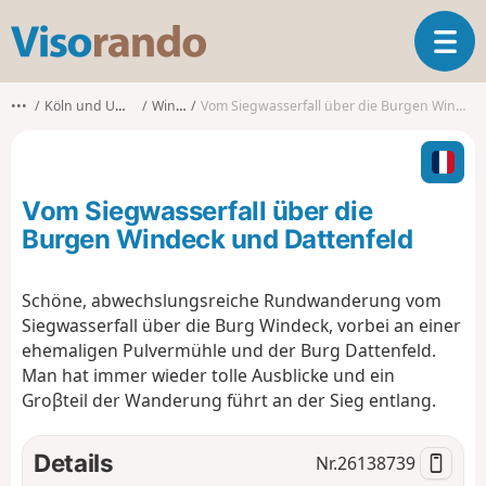
V
T
i
o
s
g
o
•••
Köln und Umgebung
Windeck
Vom Siegwasserfall über die Burgen Windeck und Dattenfeld
g
r
l
a
e
n
n
d
Vom Siegwasserfall über die
a
o
v
Burgen Windeck und Dattenfeld
i
g
Schöne, abwechslungsreiche Rundwanderung vom
a
Siegwasserfall über die Burg Windeck, vorbei an einer
t
i
ehemaligen Pulvermühle und der Burg Dattenfeld.
o
Man hat immer wieder tolle Ausblicke und ein
n
Groβteil der Wanderung führt an der Sieg entlang.
Details
Nr.
26138739