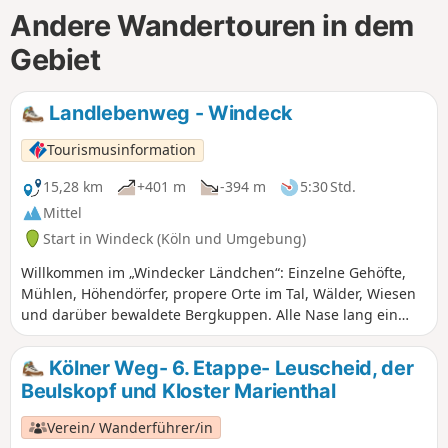
Andere Wandertouren in dem
Gebiet
Landlebenweg - Windeck
Tourismusinformation
15,28 km
+401 m
-394 m
5:30 Std.
Mittel
Start in Windeck (Köln und Umgebung)
Willkommen im „Windecker Ländchen“: Einzelne Gehöfte,
Mühlen, Höhendörfer, propere Orte im Tal, Wälder, Wiesen
und darüber bewaldete Bergkuppen. Alle Nase lang ein
Bachtal, ein Aussichtspunkt, ein Teich. Klar, dieses Relief ist
ein Auf und Ab. Und, wer hier über die Höhen von der Sieg
Kölner Weg- 6. Etappe- Leuscheid, der
weg ins Land wandert, ist mittendrin im viel gerühmten
Beulskopf und Kloster Marienthal
Landleben. Doch lassen Sie sich ruhig überraschen, denn
das Ländchen ist genauso idyllisch wie ideenreich.
Verein/ Wanderführer/in