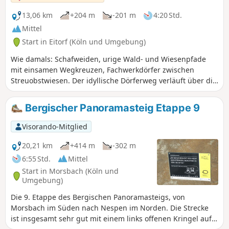
gesamten Kölner Weges.
13,06 km
+204 m
-201 m
4:20 Std.
Mittel
Start in Eitorf (Köln und Umgebung)
Wie damals: Schafweiden, urige Wald- und Wiesenpfade
mit einsamen Wegkreuzen, Fachwerkdörfer zwischen
Streuobstwiesen. Der idyllische Dörferweg verläuft über die
sanften Höhen des Leuscheid und bietet schöne Fernblicke.
Zurück in Eitorf warten zahlreiche Einkehrmöglichkeiten.
Bergischer Panoramasteig Etappe 9
Visorando-Mitglied
20,21 km
+414 m
-302 m
6:55 Std.
Mittel
Start in Morsbach (Köln und
Umgebung)
Die 9. Etappe des Bergischen Panoramasteigs, von
Morsbach im Süden nach Nespen im Norden. Die Strecke
ist insgesamt sehr gut mit einem links offenen Kringel auf