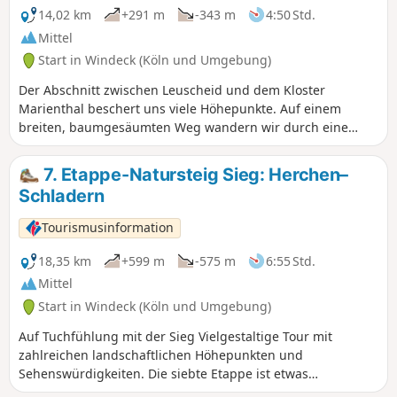
14,02 km
+291 m
-343 m
4:50 Std.
Mittel
Start in Windeck (Köln und Umgebung)
Der Abschnitt zwischen Leuscheid und dem Kloster
Marienthal beschert uns viele Höhepunkte. Auf einem
breiten, baumgesäumten Weg wandern wir durch eine
hügelige Landschaft. Immer wieder eröffnen sich uns neue,
überraschende Ausblicke. Hinter Ehrentalsmühle haben wir
7. Etappe-Natursteig Sieg: Herchen–
im Wald einen etwas längeren Anstieg bis Ückertseifen zu
Schladern
bewältigen und werden für unsere Mühe mit einem Blick
auf das Hammer Ländchen belohnt. Vorbei an der
Tourismusinformation
Wunderbuche bei Birkenbeul ersteigen wir schließlich den
Beulskopf mit dem Raiffeisenturm. An Waldrändern entlang
18,35 km
+599 m
-575 m
6:55 Std.
passieren wir Hilgenroth, erreichen erneut herrlichen Wald
Mittel
und schließlich Marienthal mit dem ehemaligen Kloster.
Start in Windeck (Köln und Umgebung)
Auf Tuchfühlung mit der Sieg Vielgestaltige Tour mit
zahlreichen landschaftlichen Höhepunkten und
Sehenswürdigkeiten. Die siebte Etappe ist etwas
anstrengender als ihre Vorgänger, dafür aber sehr