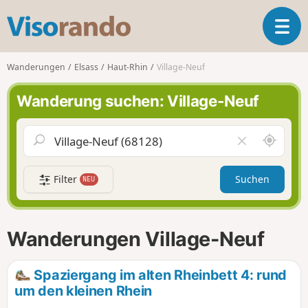
V
T
i
o
s
g
o
Wanderungen
Elsass
Haut-Rhin
Village-Neuf
g
r
l
a
Wanderung suchen: Village-Neuf
e
n
n
d
a
o
S
F
v
c
e
i
h
l
g
Filter
Suchen
NEU
a
d
a
u
l
t
m
e
i
i
e
Wanderungen Village-Neuf
o
c
r
n
h
e
u
n
Spaziergang im alten Rheinbett 4: rund
m
um den kleinen Rhein