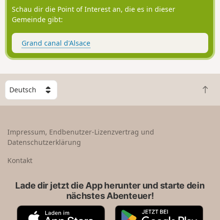
Schau dir die Point of Interest an, die es in dieser
Gemeinde gibt:
Grand canal d'Alsace
W
Z
ä
u
h
r
l
ü
e
Impressum, Endbenutzer-Lizenzvertrag und
c
e
Datenschutzerklärung
k
i
n
n
Kontakt
a
L
c
a
Lade dir jetzt die App herunter und starte dein
h
n
nächstes Abenteuer!
o
d
b
A
G
e