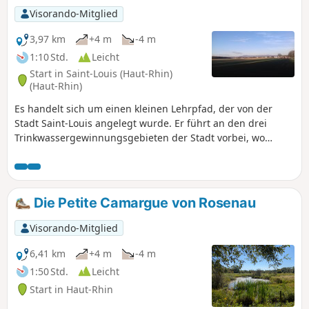
Visorando-Mitglied
3,97 km
+4 m
-4 m
1:10 Std.
Leicht
Start in Saint-Louis (Haut-Rhin)
(Haut-Rhin)
Es handelt sich um einen kleinen Lehrpfad, der von der
Stadt Saint-Louis angelegt wurde. Er führt an den drei
Trinkwassergewinnungsgebieten der Stadt vorbei, wo
stündlich 535 m³ Wasser gepumpt und in einem 6000 m³
großen Reservoir gespeichert werden. Der Pfad erklärt
anhand von etwa zehn Tafeln die Probleme des
Trinkwassers und der Umgebung.
Die Petite Camargue von Rosenau
Visorando-Mitglied
6,41 km
+4 m
-4 m
1:50 Std.
Leicht
Start in Haut-Rhin