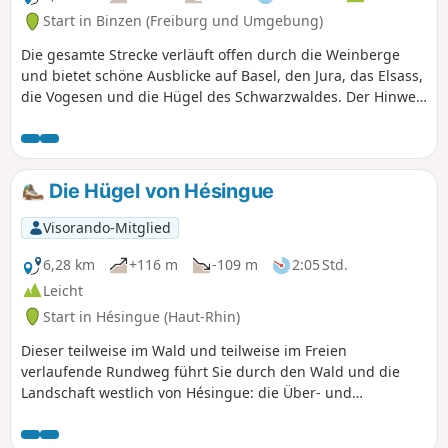
Start in Binzen (Freiburg und Umgebung)
Die gesamte Strecke verläuft offen durch die Weinberge
und bietet schöne Ausblicke auf Basel, den Jura, das Elsass,
die Vogesen und die Hügel des Schwarzwaldes. Der Hinweg
führt größtenteils über den Wiiwegli (Weinweg), der
Rückweg größtenteils über einen lokalen, mit gelben
Rauten markierten Weg.
Die Hügel von Hésingue
Visorando-Mitglied
6,28 km
+116 m
-109 m
2:05 Std.
Leicht
Start in Hésingue (Haut-Rhin)
Dieser teilweise im Wald und teilweise im Freien
verlaufende Rundweg führt Sie durch den Wald und die
Landschaft westlich von Hésingue: die Über- und
Unterführung der D105, den Entdeckungspfad Fichtag mit
seinen zahlreichen informativen und unterhaltsamen Tafeln