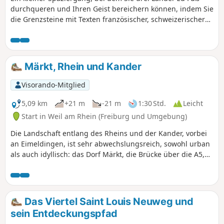
durchqueren und Ihren Geist bereichern können, indem Sie
die Grenzsteine mit Texten französischer, schweizerischer
und deutscher Dichter betrachten.Sie kommen von
Frankreich in die Schweiz und kehren dann über
Deutschland zurück.Sie brauchen keinen Reisepass
mitzunehmen, ein Personalausweis reicht aus.
Märkt, Rhein und Kander
Visorando-Mitglied
5,09 km
+21 m
-21 m
1:30 Std.
Leicht
Start in Weil am Rhein (Freiburg und Umgebung)
Die Landschaft entlang des Rheins und der Kander, vorbei
an Eimeldingen, ist sehr abwechslungsreich, sowohl urban
als auch idyllisch: das Dorf Märkt, die Brücke über die A5,
die Kiesgrube, der Weg entlang des Rheins, die Mündung
der Kander, der Weg entlang der Kander mit zwei kleinen
Brücken, die Fischtreppe, der Wald.
Das Viertel Saint Louis Neuweg und
sein Entdeckungspfad