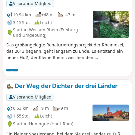
Visorando-Mitglied
10,94 km
+48 m
-47 m
3:15 Std.
Leicht
Start in Weil am Rhein (Freiburg
und Umgebung)
Das großangelegte Renaturierungsprojekt der Rheininsel,
das 2013 begann, geht langsam zu Ende. Es entstand ein
neuer Fluß, der Kleine Rhein zwischen dem
Rheinseitenkanal und dem Altrhein. Der Wasser- und
Landbereich drum herum ist völlig verändert und
ermöglicht die Rückkehr oder den Erhalt zahlreicher Tier-
und Pflanzenarten. Es handelt sich somit um Natur im
Der Weg der Dichter der drei Länder
vollen Wandel, die als Rahmen für diesen Spaziergang
dient, wo sich alles sehr zu Gunsten der Artenvielfalt
Visorando-Mitglied
verändert.
6,63 km
+9 m
-9 m
1:55 Std.
Leicht
Start in Huningue (Haut-Rhin)
Ein kleiner Spaziergang, bei dem Sie drei Länder zu Fuß