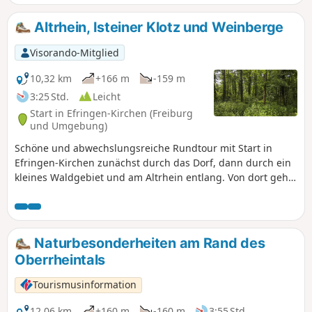
und Schildern, die Liesbach-Passage mit ihren schönen
Holzstegen, den finnischen Parcours, die Ruhe des Waldes,
Altrhein, Isteiner Klotz und Weinberge
die Schönheit der Landschaft und die Ausblicke auf den
Schwarzwald.
Visorando-Mitglied
10,32 km
+166 m
-159 m
3:25 Std.
Leicht
Start in Efringen-Kirchen (Freiburg
und Umgebung)
Schöne und abwechslungsreiche Rundtour mit Start in
Efringen-Kirchen zunächst durch das Dorf, dann durch ein
kleines Waldgebiet und am Altrhein entlang. Von dort geht
es zum Isteiner Klotzerfelsen mit der Sankt Veit Kapelle, die
sich in einer Felsnische befindet. Der Rest der Wanderung
verläuft durch Weinberge und man hat immer wieder
schöne weite Blicke auf die umliegenden Berge.
Naturbesonderheiten am Rand des
Oberrheintals
Tourismusinformation
12,06 km
+160 m
-160 m
3:55 Std.