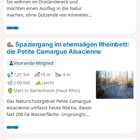
Sie wohnen im Dreiländereck und
möchten einen Ausflug in die Natur
machen, ohne Dutzende von Kilometern
zurücklegen zu müssen? Entdecken Sie
die Petite Camargue, um frische Luft zu
schnappen und zahlreiche Vogel- und
Pflanzenarten in einem sehr gut
Spaziergang im ehemaligen Rheinbett:
erhaltenen Gebiet zu beobachten. Wenn
die Petite Camargue Alsacienne
Sie das hübsche Dorf Rosenau
verlassen, werden Sie kaum glauben
Visorando-Mitglied
können, dass Sie sich nur 4 Kilometer
Luftlinie vom Flughafen entfernt
7,01 km
+9 m
-9 m
befinden.
2:00 Std.
Leicht
Start in Bartenheim (Haut-Rhin)
Das Naturschutzgebiet Petite Camargue
Alsacienne umfasst heute 904 ha, davon
fast 200 ha Wasserfläche. Ursprünglich
erstreckte es sich 1982 über 120 ha
rund um die Gebäude der kaiserlichen
Fischzucht (1852). Hier, im wilden