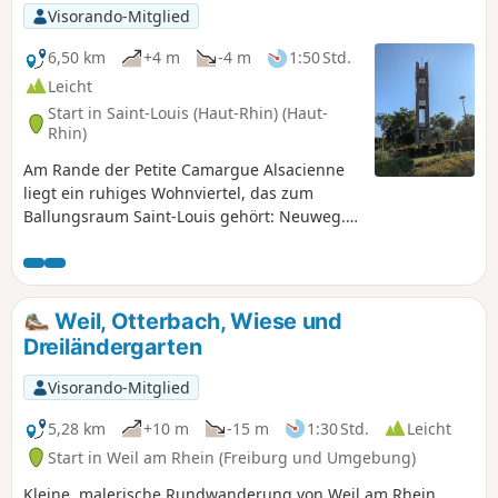
Visorando-Mitglied
6,50 km
+4 m
-4 m
1:50 Std.
Leicht
Start in Saint-Louis (Haut-Rhin) (Haut-
Rhin)
Am Rande der Petite Camargue Alsacienne
liegt ein ruhiges Wohnviertel, das zum
Ballungsraum Saint-Louis gehört: Neuweg.
Ein Abstecher lohnt sich, denn am Ende
dieser Wanderung gelangen Sie in einen
kleinen Wald, wo Sie auf einem Lehrpfad
mehr über das Thema Wasser erfahren
Weil, Otterbach, Wiese und
können.
Dreiländergarten
Visorando-Mitglied
5,28 km
+10 m
-15 m
1:30 Std.
Leicht
Start in Weil am Rhein (Freiburg und Umgebung)
Kleine, malerische Rundwanderung von Weil am Rhein