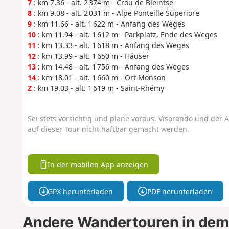
7
: km 7.36 - alt. 2 374 m - Crou de Bleintse
8
: km 9.08 - alt. 2 031 m - Alpe Ponteille Superiore
9
: km 11.66 - alt. 1 622 m - Anfang des Weges
10
: km 11.94 - alt. 1 612 m - Parkplatz, Ende des Weges
11
: km 13.33 - alt. 1 618 m - Anfang des Weges
12
: km 13.99 - alt. 1 650 m - Häuser
13
: km 14.48 - alt. 1 756 m - Anfang des Weges
14
: km 18.01 - alt. 1 660 m - Ort Monson
Z
: km 19.03 - alt. 1 619 m - Saint-Rhémy
Sei stets vorsichtig und plane voraus. Visorando und der A
auf dieser Tour nicht haftbar gemacht werden.
In der mobilen App anzeigen
GPX herunterladen
PDF herunterladen
Andere Wandertouren in dem