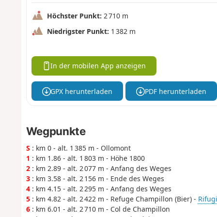
Höchster Punkt:
2 710 m
Niedrigster Punkt:
1 382 m
In der mobilen App anzeigen
GPX herunterladen
PDF herunterladen
Wegpunkte
S
: km 0 - alt. 1 385 m - Ollomont
1
: km 1.86 - alt. 1 803 m - Höhe 1800
2
: km 2.89 - alt. 2 077 m - Anfang des Weges
3
: km 3.58 - alt. 2 156 m - Ende des Weges
4
: km 4.15 - alt. 2 295 m - Anfang des Weges
5
: km 4.82 - alt. 2 422 m - Refuge Champillon (Bier) -
Rifug
6
: km 6.01 - alt. 2 710 m - Col de Champillon