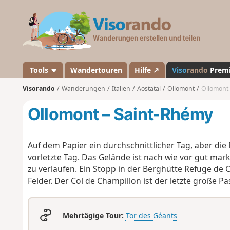
V
i
s
o
r
a
Tools
Wandertouren
Hilfe ↗
Viso
rando
Prem
n
Visorando
Wanderungen
Italien
Aostatal
Ollomont
Ollomont
d
o
Ollomont – Saint-Rhémy
Auf dem Papier ein durchschnittlicher Tag, aber die
vorletzte Tag. Das Gelände ist nach wie vor gut markie
zu verlaufen. Ein Stopp in der Berghütte Refuge de C
Felder. Der Col de Champillon ist der letzte große Pa
Mehrtägige Tour:
Tor des Géants