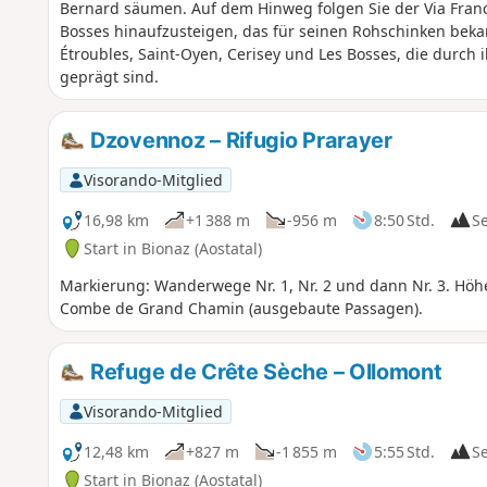
Bernard säumen. Auf dem Hinweg folgen Sie der Via Fran
Bosses hinaufzusteigen, das für seinen Rohschinken bekan
Étroubles, Saint-Oyen, Cerisey und Les Bosses, die durch 
geprägt sind.
Dzovennoz – Rifugio Prarayer
Visorando-Mitglied
16,98 km
+1 388 m
-956 m
8:50 Std.
S
Start in Bionaz (Aostatal)
Markierung: Wanderwege Nr. 1, Nr. 2 und dann Nr. 3. Höh
Combe de Grand Chamin (ausgebaute Passagen).
Refuge de Crête Sèche – Ollomont
Visorando-Mitglied
12,48 km
+827 m
-1 855 m
5:55 Std.
S
Start in Bionaz (Aostatal)