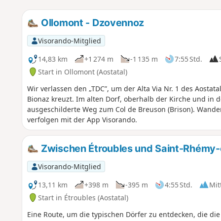
Ollomont - Dzovennoz
Visorando-Mitglied
14,83 km
+1 274 m
-1 135 m
7:55 Std.
Start in Ollomont (Aostatal)
Wir verlassen den „TDC”, um der Alta Via Nr. 1 des Aostatal
Bionaz kreuzt. Im alten Dorf, oberhalb der Kirche und in
ausgeschilderte Weg zum Col de Breuson (Brison). Wande
verfolgen mit der App Visorando.
Zwischen Étroubles und Saint-Rhémy
Visorando-Mitglied
13,11 km
+398 m
-395 m
4:55 Std.
Mit
Start in Étroubles (Aostatal)
Eine Route, um die typischen Dörfer zu entdecken, die di