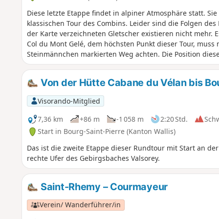
Diese letzte Etappe findet in alpiner Atmosphäre statt. Sie
klassischen Tour des Combins. Leider sind die Folgen des
der Karte verzeichneten Gletscher existieren nicht mehr. 
Col du Mont Gelé, dem höchsten Punkt dieser Tour, muss
Steinmännchen markierten Weg achten. Die Position die
unregelmäßig. Diese Etappe endet mit einem langen und 
kann, indem man auf der Almstraße bleibt.
Von der Hütte Cabane du Vélan bis Bou
Visorando-Mitglied
7,36 km
+86 m
-1 058 m
2:20 Std.
Sch
Start in Bourg-Saint-Pierre (Kanton Wallis)
Das ist die zweite Etappe dieser Rundtour mit Start an de
rechte Ufer des Gebirgsbaches Valsorey.
Saint-Rhemy – Courmayeur
Verein/ Wanderführer/in