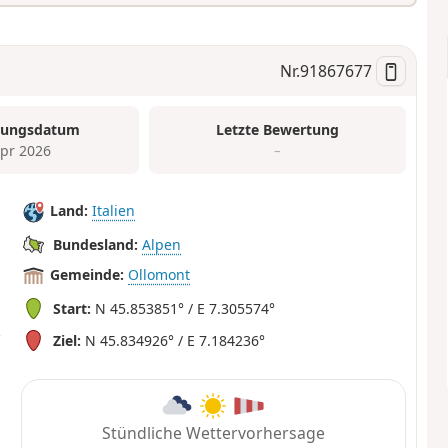
Nr.
91867677
tungsdatum
Letzte Bewertung
Apr 2026
–
Land:
Italien
Bundesland:
Alpen
Gemeinde:
Ollomont
Start:
N 45.853851° / E 7.305574°
Ziel:
N 45.834926° / E 7.184236°
Stündliche Wettervorhersage