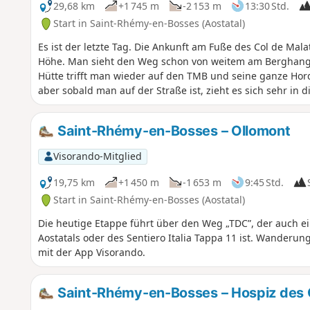
29,68 km
+1 745 m
-2 153 m
13:30 Std.
Start in Saint-Rhémy-en-Bosses (Aostatal)
Es ist der letzte Tag. Die Ankunft am Fuße des Col de Malatr
Höhe. Man sieht den Weg schon von weitem am Berghang. D
Hütte trifft man wieder auf den TMB und seine ganze Hor
aber sobald man auf der Straße ist, zieht es sich sehr in d
Saint-Rhémy-en-Bosses – Ollomont
Visorando-Mitglied
19,75 km
+1 450 m
-1 653 m
9:45 Std.
Start in Saint-Rhémy-en-Bosses (Aostatal)
Die heutige Etappe führt über den Weg „TDC”, der auch ein
Aostatals oder des Sentiero Italia Tappa 11 ist. Wanderun
mit der App Visorando.
Saint-Rhémy-en-Bosses – Hospiz des 