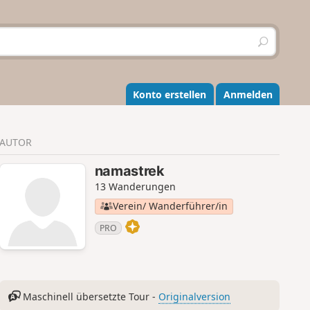
S
u
c
h
e
Konto erstellen
Anmelden
n
AUTOR
namastrek
13 Wanderungen
Verein/ Wanderführer/in
PRO
Maschinell übersetzte Tour -
Originalversion