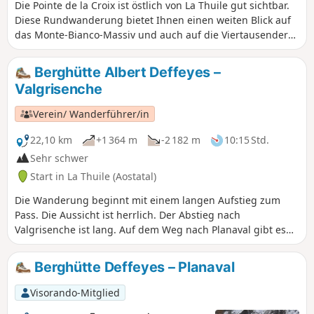
Die Pointe de la Croix ist östlich von La Thuile gut sichtbar.
Diese Rundwanderung bietet Ihnen einen weiten Blick auf
das Monte-Bianco-Massiv und auch auf die Viertausender
an der italienisch-schweizerischen Grenze, insbesondere
den leicht erkennbaren Cervinio. Der Rückweg führt über
Berghütte Albert Deffeyes –
den vielbesuchten Lac d'Arpy.
Valgrisenche
Verein/ Wanderführer/in
22,10 km
+1 364 m
-2 182 m
10:15 Std.
Sehr schwer
Start in La Thuile (Aostatal)
Die Wanderung beginnt mit einem langen Aufstieg zum
Pass. Die Aussicht ist herrlich. Der Abstieg nach
Valgrisenche ist lang. Auf dem Weg nach Planaval gibt es
ein Restaurant, das von jungen Leuten geführt wird, die
das Geschäft ihrer Eltern übernommen haben. Dort kann
Berghütte Deffeyes – Planaval
man eine angenehme Zeit verbringen, während man auf
das Ende der Wanderung im Talgrund wartet.
Visorando-Mitglied