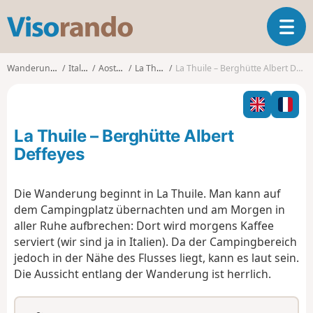
V
T
i
o
s
g
o
Wanderungen
Italien
Aostatal
La Thuile
La Thuile – Berghütte Albert Deffeyes
g
r
l
a
e
n
n
d
La Thuile – Berghütte Albert
a
o
v
Deffeyes
i
g
Die Wanderung beginnt in La Thuile. Man kann auf
a
dem Campingplatz übernachten und am Morgen in
t
i
aller Ruhe aufbrechen: Dort wird morgens Kaffee
o
serviert (wir sind ja in Italien). Da der Campingbereich
n
jedoch in der Nähe des Flusses liegt, kann es laut sein.
Die Aussicht entlang der Wanderung ist herrlich.