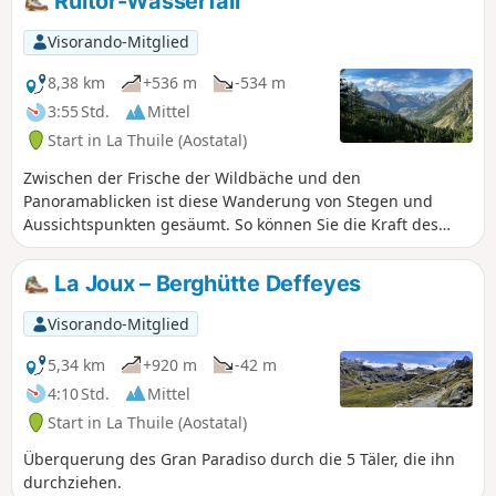
Ruitor-Wasserfall
der Wanderung keine wirklichen Probleme gibt. Die
Wanderung kann in beide Richtungen unternommen
Visorando-Mitglied
werden. In dieser Richtung liegt der wildeste Abschnitt am
Anfang. Dies ist auch der technisch anspruchsvollste Teil.
8,38 km
+536 m
-534 m
3:55 Std.
Mittel
Start in La Thuile (Aostatal)
Zwischen der Frische der Wildbäche und den
Panoramablicken ist diese Wanderung von Stegen und
Aussichtspunkten gesäumt. So können Sie die Kraft des
Wassers hautnah erleben und die grandiosen
Alpenpanoramen bewundern.
La Joux – Berghütte Deffeyes
Visorando-Mitglied
5,34 km
+920 m
-42 m
4:10 Std.
Mittel
Start in La Thuile (Aostatal)
Überquerung des Gran Paradiso durch die 5 Täler, die ihn
durchziehen.