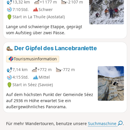
13,32 km
+1 177 m
-2 107 m
7:10 Std.
Schwer
Start in La Thuile (Aostatal)
Lange und schwierige Etappe, geprägt
vom Aufstieg über zwei Pässe.
Der Gipfel des Lancebranlette
Tourismusinformation
7,14 km
+772 m
-772 m
4:15 Std.
Mittel
Start in Séez (Savoie)
Auf dem höchsten Punkt der Gemeinde Séez
auf 2936 m Höhe erwartet Sie ein
außergewöhnliches Panorama.
Für mehr Wandertouren, benutze unsere
Suchmaschine
.