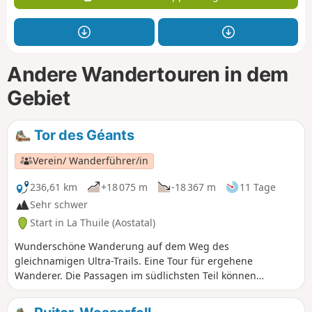
Andere Wandertouren in dem
Gebiet
Tor des Géants
Verein/ Wanderführer/in
236,61 km
+18 075 m
-18 367 m
11 Tage
Sehr schwer
Start in La Thuile (Aostatal)
Wunderschöne Wanderung auf dem Weg des
gleichnamigen Ultra-Trails. Eine Tour für ergehene
Wanderer. Die Passagen im südlichsten Teil können
aufgrund von spätem Firn auf der Nordostseite schwierig
sein. Die Wege sind sehr gut markiert, sodass es entlang