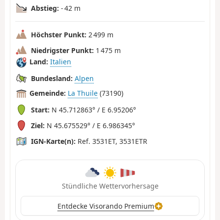
Abstieg:
- 42 m
Höchster Punkt:
2 499 m
Niedrigster Punkt:
1 475 m
Land:
Italien
Bundesland:
Alpen
Gemeinde:
La Thuile
(73190)
Start:
N 45.712863° / E 6.95206°
Ziel:
N 45.675529° / E 6.986345°
IGN-Karte(n):
Ref. 3531ET, 3531ETR
Stündliche Wettervorhersage
Entdecke Visorando Premium