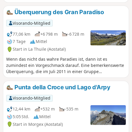
Überquerung des Gran Paradiso
Visorando-Mitglied
77,06 km
+6 798 m
-6 728 m
7 Tage
Mittel
Start in La Thuile (Aostatal)
Wenn das nicht das wahre Paradies ist, dann ist es
zumindest ein Vorgeschmack darauf. Eine bemerkenswerte
Überquerung, die im Juli 2011 in einer Gruppe
durchgeführt wurde und bei der man die Täler des
Aostatals entdecken kann und die auf einem Balkonweg auf
Punta della Croce und Lago d'Arpy
dem Gipfel des Gran Paradiso endet.
Visorando-Mitglied
12,44 km
+532 m
-535 m
5:05 Std.
Mittel
Start in Morgex (Aostatal)