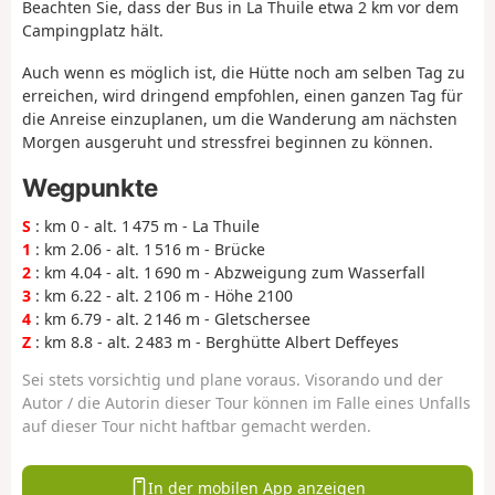
Beachten Sie, dass der Bus in La Thuile etwa 2 km vor dem
Campingplatz hält.
Auch wenn es möglich ist, die Hütte noch am selben Tag zu
erreichen, wird dringend empfohlen, einen ganzen Tag für
die Anreise einzuplanen, um die Wanderung am nächsten
Morgen ausgeruht und stressfrei beginnen zu können.
Wegpunkte
S
: km 0 - alt. 1 475 m - La Thuile
1
: km 2.06 - alt. 1 516 m - Brücke
2
: km 4.04 - alt. 1 690 m - Abzweigung zum Wasserfall
3
: km 6.22 - alt. 2 106 m - Höhe 2100
4
: km 6.79 - alt. 2 146 m - Gletschersee
Z
: km 8.8 - alt. 2 483 m - Berghütte Albert Deffeyes
Sei stets vorsichtig und plane voraus. Visorando und der
Autor / die Autorin dieser Tour können im Falle eines Unfalls
auf dieser Tour nicht haftbar gemacht werden.
In der mobilen App anzeigen