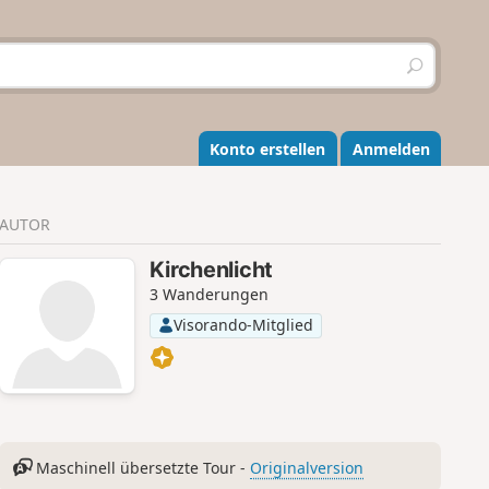
S
u
c
h
e
Konto erstellen
Anmelden
n
AUTOR
Kirchenlicht
3 Wanderungen
Visorando-Mitglied
Maschinell übersetzte Tour -
Originalversion