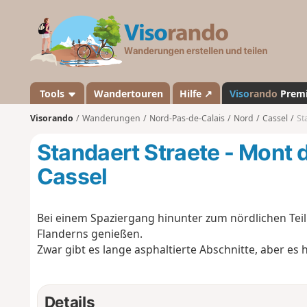
V
i
s
o
r
a
Tools
Wandertouren
Hilfe ↗
Viso
rando
Prem
n
Visorando
Wanderungen
Nord-Pas-de-Calais
Nord
Cassel
St
d
o
Standaert Straete - Mont 
Cassel
Bei einem Spaziergang hinunter zum nördlichen Tei
Flanderns genießen.
Zwar gibt es lange asphaltierte Abschnitte, aber es
Details