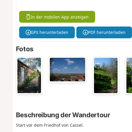
In der mobilen App anzeigen
GPX herunterladen
PDF herunterladen
Fotos
Beschreibung der Wandertour
Start vor dem Friedhof von Cassel.