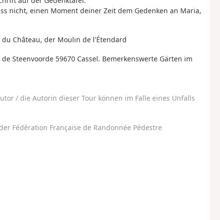
hrift auf der Gedenktafel:
giss nicht, einen Moment deiner Zeit dem Gedenken an Maria,
 du Château, der Moulin de l'Étendard
ute de Steenvoorde 59670 Cassel. Bemerkenswerte Gärten im
utor / die Autorin dieser Tour können im Falle eines Unfalls
der Fédération Française de Randonnée Pédestre