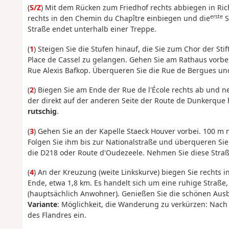
(
S/Z
) Mit dem Rücken zum Friedhof rechts abbiegen in Ri
erste
rechts in den Chemin du Chapître einbiegen und die
S
Straße endet unterhalb einer Treppe.
(
1
) Steigen Sie die Stufen hinauf, die Sie zum Chor der Sti
Place de Cassel zu gelangen. Gehen Sie am Rathaus vorbei 
Rue Alexis Bafkop. Überqueren Sie die Rue de Bergues und 
(
2
) Biegen Sie am Ende der Rue de l'École rechts ab und
der direkt auf der anderen Seite der Route de Dunkerque 
rutschig
.
(
3
) Gehen Sie an der Kapelle Staeck Houver vorbei. 100 m 
Folgen Sie ihm bis zur Nationalstraße und überqueren S
die D218 oder Route d'Oudezeele. Nehmen Sie diese Straße
(
4
) An der Kreuzung (weite Linkskurve) biegen Sie rechts in
Ende, etwa 1,8 km. Es handelt sich um eine ruhige Straß
(hauptsächlich Anwohner). Genießen Sie die schönen Ausb
Variante
: Möglichkeit, die Wanderung zu verkürzen: Nach
des Flandres ein.