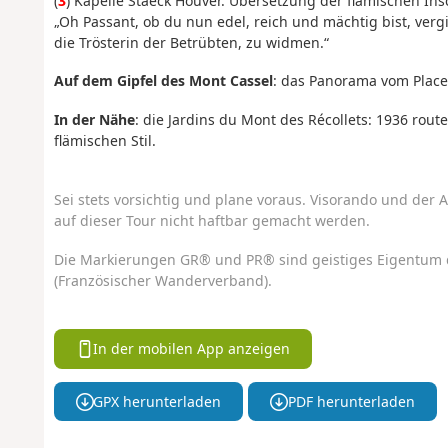
(
3
) Kapelle Staeck Houver. Übersetzung der flämischen Insc
„Oh Passant, ob du nun edel, reich und mächtig bist, ver
die Trösterin der Betrübten, zu widmen.“
Auf dem Gipfel des Mont Cassel
: das Panorama vom Place
In der Nähe
: die Jardins du Mont des Récollets: 1936 ro
flämischen Stil.
Sei stets vorsichtig und plane voraus. Visorando und der A
auf dieser Tour nicht haftbar gemacht werden.
Die Markierungen GR® und PR® sind geistiges Eigentum 
(Französischer Wanderverband).
In der mobilen App anzeigen
GPX herunterladen
PDF herunterladen