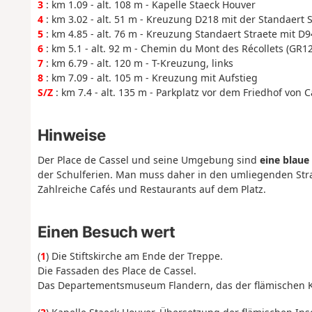
3
: km 1.09 - alt. 108 m - Kapelle Staeck Houver
4
: km 3.02 - alt. 51 m - Kreuzung D218 mit der Standaert S
5
: km 4.85 - alt. 76 m - Kreuzung Standaert Straete mit D
6
: km 5.1 - alt. 92 m - Chemin du Mont des Récollets (GR1
7
: km 6.79 - alt. 120 m - T-Kreuzung, links
8
: km 7.09 - alt. 105 m - Kreuzung mit Aufstieg
S/Z
: km 7.4 - alt. 135 m - Parkplatz vor dem Friedhof von C
Hinweise
Der Place de Cassel und seine Umgebung sind
eine blaue
der Schulferien. Man muss daher in den umliegenden Stra
Zahlreiche Cafés und Restaurants auf dem Platz.
Einen Besuch wert
(
1
) Die Stiftskirche am Ende der Treppe.
Die Fassaden des Place de Cassel.
Das Departementsmuseum Flandern, das der flämischen Ku