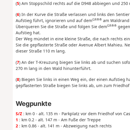
(
5
) Am Stoppschild rechts auf die D948 abbiegen und 250
(
6
) In der Kurve die Straße verlassen und links den Sentier
GR®®
Aufstieg führt, ignorieren und auf dem
am Waldrand 9
GR®®
Überqueren Sie die Straße und folgen Sie dem
gegenü
Aufstieg hat.
Der Weg mündet in eine kleine Straße, die nach rechts e
Sie die gepflasterte Straße oder Avenue Albert Mahieu. 
dieser Straße 110 m lang.
(
7
) An der T-Kreuzung biegen Sie links ab und suchen sof
270 m lang in den Wald hinunterführt.
(
8
) Biegen Sie links in einen Weg ein, der einen Aufstieg 
gepflasterten Straße biegen Sie links ab, um zum Friedhof
Wegpunkte
S/Z
: km 0 - alt. 135 m - Parkplatz vor dem Friedhof von Cas
1
: km 0.2 - alt. 147 m - Am Fuße der Treppe
2
: km 0.86 - alt. 141 m - Abzweigung nach rechts