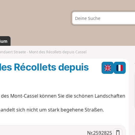
ium
andaert Straete - Mont des Récollets depuis Cassel
des Récollets depuis
l des Mont-Cassel können Sie die schönen Landschaften
 handelt sich nicht um stark begehene Straßen.
Nr.
2592825