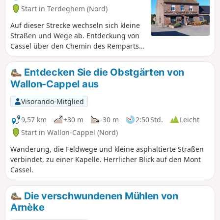
Start in Terdeghem (Nord)
Auf dieser Strecke wechseln sich kleine
Straßen und Wege ab. Entdeckung von
Cassel über den Chemin des Remparts
und Verpflegungsmöglichkeit, da wir
uns auf zwei Dritteln der Wanderung
Entdecken Sie die Obstgärten von
befinden. Hinter Cassel geht es weiter
Wallon-Cappel aus
über verschiedene Wege zurück nach
Terdeghem.
Visorando-Mitglied
9,57 km
+30 m
-30 m
2:50 Std.
Leicht
Start in Wallon-Cappel (Nord)
Wanderung, die Feldwege und kleine asphaltierte Straßen
verbindet, zu einer Kapelle. Herrlicher Blick auf den Mont
Cassel.
Die verschwundenen Mühlen von
Arnèke