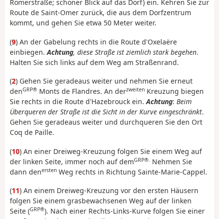
Römerstraße; schöner Blick auf das Dorf) ein. Kehren Sie zur
Route de Saint-Omer zurück, die aus dem Dorfzentrum
kommt, und gehen Sie etwa 50 Meter weiter.
(
9
) An der Gabelung rechts in die Route d'Oxelaëre
einbiegen.
Achtung
, diese Straße ist ziemlich stark begehen
.
Halten Sie sich links auf dem Weg am Straßenrand.
(
2
) Gehen Sie geradeaus weiter und nehmen Sie erneut
GRP®
zweiten
den
Monts de Flandres. An der
Kreuzung biegen
Sie rechts in die Route d'Hazebrouck ein.
Achtung
:
Beim
Überqueren der Straße ist die Sicht in der Kurve eingeschränkt
.
Gehen Sie geradeaus weiter und durchqueren Sie den Ort
Coq de Paille.
(
10
) An einer Dreiweg-Kreuzung folgen Sie einem Weg auf
GRP®.
der linken Seite, immer noch auf dem
Nehmen Sie
ersten
dann den
Weg rechts in Richtung Sainte-Marie-Cappel.
(
11
) An einem Dreiweg-Kreuzung vor den ersten Häusern
folgen Sie einem grasbewachsenen Weg auf der linken
GRP®
Seite (
). Nach einer Rechts-Links-Kurve folgen Sie einer