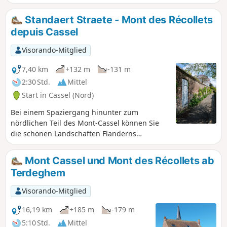
an einer der beiden bekannten Quellen der Peene oder
Peene Becque.
Standaert Straete - Mont des Récollets
depuis Cassel
Visorando-Mitglied
7,40 km
+132 m
-131 m
2:30 Std.
Mittel
Start in Cassel (Nord)
Bei einem Spaziergang hinunter zum
nördlichen Teil des Mont-Cassel können Sie
die schönen Landschaften Flanderns
genießen.Zwar gibt es lange asphaltierte
Abschnitte, aber es handelt sich nicht um
Mont Cassel und Mont des Récollets ab
stark begehene Straßen.
Terdeghem
Visorando-Mitglied
16,19 km
+185 m
-179 m
5:10 Std.
Mittel