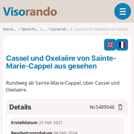
V
T
i
o
s
g
o
Wanderungen
Nord-Pas-de-Calais
Nord
Sainte-Marie-Cappel
Cassel und Oxelaëre von Sainte-Marie-Cappel aus gesehen
g
r
l
a
e
n
n
d
Cassel und Oxelaëre von Sainte-
a
o
v
Marie-Cappel aus gesehen
i
g
Rundweg ab Sainte-Marie-Cappel, über Cassel und
a
Oxelaëre.
t
i
o
Details
Nr.
5489046
n
Erstelldatum
23 Feb 2021
Bearbeitungsdatum
06 Feb 2024