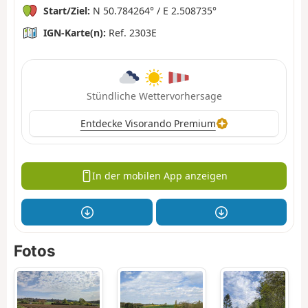
Start/Ziel:
N 50.784264° / E 2.508735°
IGN-Karte(n):
Ref. 2303E
Stündliche Wettervorhersage
Entdecke Visorando Premium
In der mobilen App anzeigen
Fotos