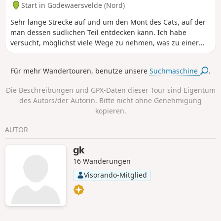
Start in Godewaersvelde (Nord)
Sehr lange Strecke auf und um den Mont des Cats, auf der
man dessen südlichen Teil entdecken kann. Ich habe
versucht, möglichst viele Wege zu nehmen, was zu einer
sehr kurvenreichen Route führt (daher der Titel der
Wanderung). Vorsicht auf den kleinen Straßen, wo die Sicht
Für mehr Wandertouren, benutze unsere
Suchmaschine
.
nicht immer sehr gut ist.
Die Beschreibungen und GPX-Daten dieser Tour sind Eigentum
des Autors/der Autorin. Bitte nicht ohne Genehmigung
kopieren.
AUTOR
gk
16 Wanderungen
Visorando-Mitglied