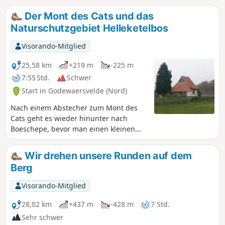
Wege und kleine Straßen, die wenig begehen sind.
Der Mont des Cats und das
Naturschutzgebiet Helleketelbos
Visorando-Mitglied
25,58 km
+219 m
-225 m
7:55 Std.
Schwer
Start in Godewaersvelde (Nord)
Nach einem Abstecher zum Mont des
Cats geht es wieder hinunter nach
Boeschepe, bevor man einen kleinen
Abstecher nach Belgien in die Nähe von
Poperinge macht. Als Bonus gibt es eine
Wir drehen unsere Runden auf dem
„kleine“ Rundwanderung im
Berg
Naturschutzgebiet Helleketelbos – nur
um sich die Wanderschuhe schmutzig
Visorando-Mitglied
zu machen.
28,02 km
+437 m
-428 m
7 Std.
Sehr schwer