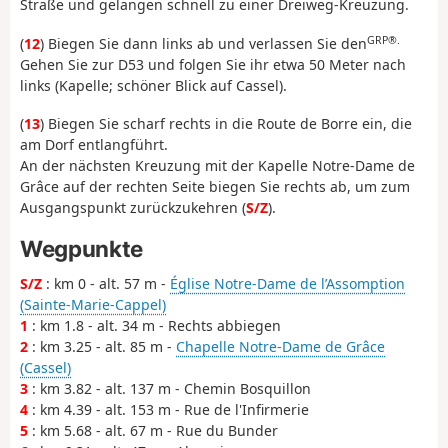
Straße und gelangen schnell zu einer Dreiweg-Kreuzung.
GRP®.
(
12
) Biegen Sie dann links ab und verlassen Sie den
Gehen Sie zur D53 und folgen Sie ihr etwa 50 Meter nach
links (Kapelle; schöner Blick auf Cassel).
(
13
) Biegen Sie scharf rechts in die Route de Borre ein, die
am Dorf entlangführt.
An der nächsten Kreuzung mit der Kapelle Notre-Dame de
Grâce auf der rechten Seite biegen Sie rechts ab, um zum
Ausgangspunkt zurückzukehren (
S/Z
).
Wegpunkte
S/Z
: km 0 - alt. 57 m -
Église Notre-Dame de l’Assomption
(Sainte-Marie-Cappel)
1
: km 1.8 - alt. 34 m - Rechts abbiegen
2
: km 3.25 - alt. 85 m -
Chapelle Notre-Dame de Grâce
(Cassel)
3
: km 3.82 - alt. 137 m - Chemin Bosquillon
4
: km 4.39 - alt. 153 m - Rue de l'Infirmerie
5
: km 5.68 - alt. 67 m - Rue du Bunder