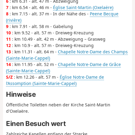
6
: km 6.31 - alt. 47 m - Abzweigung
7
: km 6.54 - alt. 46 m -
Église Saint-Martin (Oxelaëre)
8
: km 7.15 - alt. 37 m - In der Nähe des -
Peene Becque
(rivière)
9
: km 7.91 - alt. 58 m - Gabelung
10
: km 9.52 - alt. 57 m - Dreiweg-Kreuzung
11
: km 10.49 - alt. 42 m - Abzweigung – Grasweg
12
: km 10.9 - alt. 57 m - Dreiweg-Kreuzung
13
: km 11.31 - alt. 64 m -
Chapelle Notre-Dame des Champs
(Sainte-Marie-Cappel)
14
: km 11.95 - alt. 52 m -
Chapelle Notre-Dame de Grâce
(Sainte-Marie-Cappel)
S/Z
: km 12.26 - alt. 57 m -
Église Notre-Dame de
l’Assomption (Sainte-Marie-Cappel)
Hinweise
Öffentliche Toiletten neben der Kirche Saint-Martin
d'Oxelaëre.
Einen Besuch wert
Zahlreiche Kapellen entlang der Strecke.