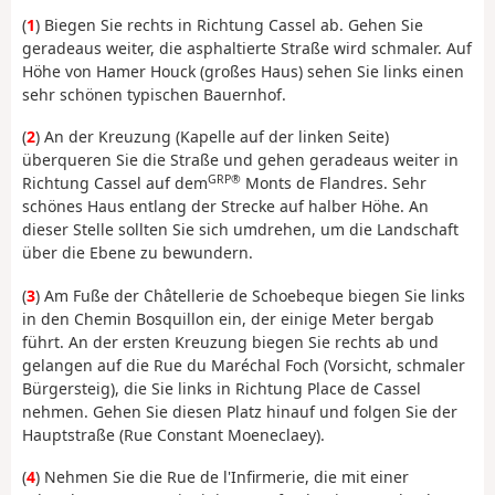
(
1
) Biegen Sie rechts in Richtung Cassel ab. Gehen Sie
geradeaus weiter, die asphaltierte Straße wird schmaler. Auf
Höhe von Hamer Houck (großes Haus) sehen Sie links einen
sehr schönen typischen Bauernhof.
(
2
) An der Kreuzung (Kapelle auf der linken Seite)
überqueren Sie die Straße und gehen geradeaus weiter in
GRP®
Richtung Cassel auf dem
Monts de Flandres. Sehr
schönes Haus entlang der Strecke auf halber Höhe. An
dieser Stelle sollten Sie sich umdrehen, um die Landschaft
über die Ebene zu bewundern.
(
3
) Am Fuße der Châtellerie de Schoebeque biegen Sie links
in den Chemin Bosquillon ein, der einige Meter bergab
führt. An der ersten Kreuzung biegen Sie rechts ab und
gelangen auf die Rue du Maréchal Foch (Vorsicht, schmaler
Bürgersteig), die Sie links in Richtung Place de Cassel
nehmen. Gehen Sie diesen Platz hinauf und folgen Sie der
Hauptstraße (Rue Constant Moeneclaey).
(
4
) Nehmen Sie die Rue de l'Infirmerie, die mit einer