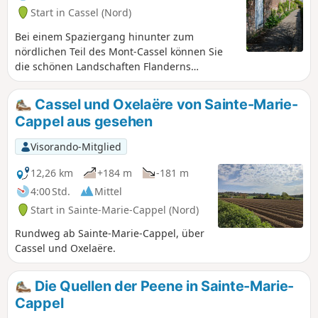
Start in Cassel (Nord)
Bei einem Spaziergang hinunter zum
nördlichen Teil des Mont-Cassel können Sie
die schönen Landschaften Flanderns
genießen.Zwar gibt es lange asphaltierte
Abschnitte, aber es handelt sich nicht um
Cassel und Oxelaëre von Sainte-Marie-
stark begehene Straßen.
Cappel aus gesehen
Visorando-Mitglied
12,26 km
+184 m
-181 m
4:00 Std.
Mittel
Start in Sainte-Marie-Cappel (Nord)
Rundweg ab Sainte-Marie-Cappel, über
Cassel und Oxelaëre.
Die Quellen der Peene in Sainte-Marie-
Cappel