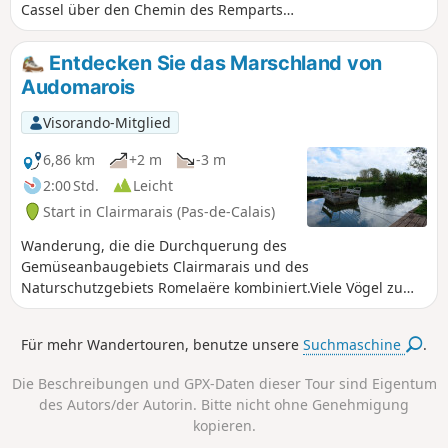
Cassel über den Chemin des Remparts
und Verpflegungsmöglichkeit, da wir
uns auf zwei Dritteln der Wanderung
Entdecken Sie das Marschland von
befinden. Hinter Cassel geht es weiter
Audomarois
über verschiedene Wege zurück nach
Terdeghem.
Visorando-Mitglied
6,86 km
+2 m
-3 m
2:00 Std.
Leicht
Start in Clairmarais (Pas-de-Calais)
Wanderung, die die Durchquerung des
Gemüseanbaugebiets Clairmarais und des
Naturschutzgebiets Romelaëre kombiniert.Viele Vögel zu
beobachten: Graureiher, Blässhühner, Störche... Und die
Hauptattraktion dieser Wanderung: die Überquerung der
Für mehr Wandertouren, benutze unsere
Suchmaschine
.
Kanäle mit den Kettenfähren, die Jung und Alt begeistern
wird!Achtung: Die Kettenfähren und Zugbrücken sind nur
Die Beschreibungen und GPX-Daten dieser Tour sind Eigentum
vom 15. März bis zum 5. September in Betrieb.
des Autors/der Autorin. Bitte nicht ohne Genehmigung
kopieren.