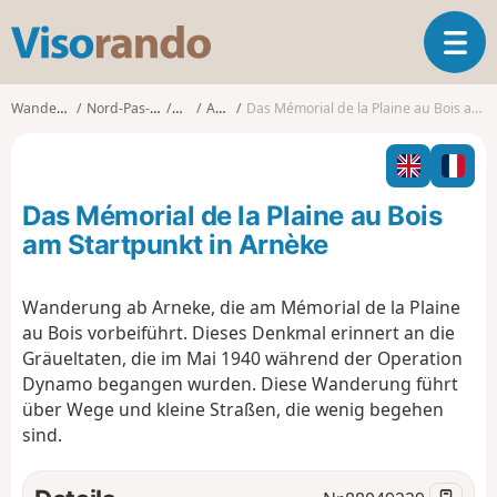
V
T
i
o
s
g
o
Wanderungen
Nord-Pas-de-Calais
Nord
Arnèke
Das Mémorial de la Plaine au Bois am Startpunkt in Arnèke
g
r
l
a
e
n
n
d
Das Mémorial de la Plaine au Bois
a
o
v
am Startpunkt in Arnèke
i
g
Wanderung ab Arneke, die am Mémorial de la Plaine
a
au Bois vorbeiführt. Dieses Denkmal erinnert an die
t
i
Gräueltaten, die im Mai 1940 während der Operation
o
Dynamo begangen wurden.
Diese Wanderung führt
n
über Wege und kleine Straßen, die wenig begehen
sind.