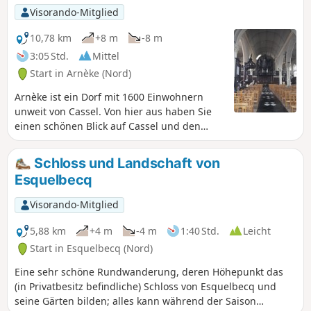
Visorando-Mitglied
10,78 km
+8 m
-8 m
3:05 Std.
Mittel
Start in Arnèke (Nord)
Arnèke ist ein Dorf mit 1600 Einwohnern
unweit von Cassel. Von hier aus haben Sie
einen schönen Blick auf Cassel und den
Mont des Récollets sowie auf die Kirche von
Zegerscappel.
Schloss und Landschaft von
Esquelbecq
Visorando-Mitglied
5,88 km
+4 m
-4 m
1:40 Std.
Leicht
Start in Esquelbecq (Nord)
Eine sehr schöne Rundwanderung, deren Höhepunkt das
(in Privatbesitz befindliche) Schloss von Esquelbecq und
seine Gärten bilden; alles kann während der Saison