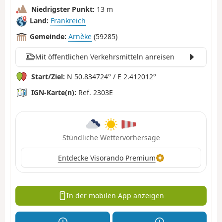
Niedrigster Punkt:
13 m
Land:
Frankreich
Gemeinde:
Arnèke
(59285)
Mit öffentlichen Verkehrsmitteln anreisen
Start/Ziel:
N 50.834724° / E 2.412012°
IGN-Karte(n):
Ref. 2303E
Stündliche Wettervorhersage
Entdecke Visorando Premium
In der mobilen App anzeigen