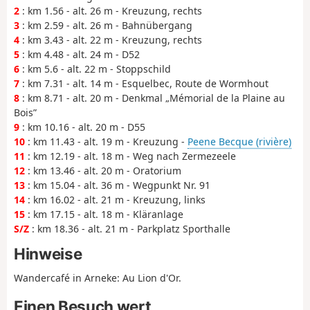
2
: km 1.56 - alt. 26 m - Kreuzung, rechts
3
: km 2.59 - alt. 26 m - Bahnübergang
4
: km 3.43 - alt. 22 m - Kreuzung, rechts
5
: km 4.48 - alt. 24 m - D52
6
: km 5.6 - alt. 22 m - Stoppschild
7
: km 7.31 - alt. 14 m - Esquelbec, Route de Wormhout
8
: km 8.71 - alt. 20 m - Denkmal „Mémorial de la Plaine au
Bois”
9
: km 10.16 - alt. 20 m - D55
10
: km 11.43 - alt. 19 m - Kreuzung -
Peene Becque (rivière)
11
: km 12.19 - alt. 18 m - Weg nach Zermezeele
12
: km 13.46 - alt. 20 m - Oratorium
13
: km 15.04 - alt. 36 m - Wegpunkt Nr. 91
14
: km 16.02 - alt. 21 m - Kreuzung, links
15
: km 17.15 - alt. 18 m - Kläranlage
S/Z
: km 18.36 - alt. 21 m - Parkplatz Sporthalle
Hinweise
Wandercafé in Arneke: Au Lion d'Or.
Einen Besuch wert