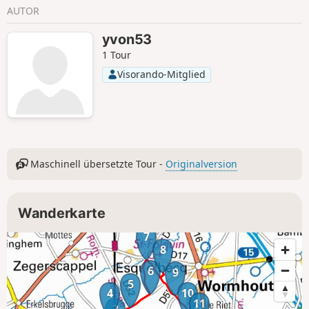
AUTOR
yvon53
1 Tour
Visorando-Mitglied
Maschinell übersetzte Tour -
Originalversion
Wanderkarte
7
8
6
9
5
4
10
11
3