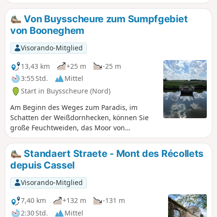
besichtigt werden (5 € im Jahr 2020).
Von Buysscheure zum Sumpfgebiet
von Booneghem
Visorando-Mitglied
13,43 km
+25 m
-25 m
3:55 Std.
Mittel
Start in Buysscheure (Nord)
Am Beginn des Weges zum Paradis, im
Schatten der Weißdornhecken, können Sie
große Feuchtweiden, das Moor von
Booenghem und die Naturscheune
entdecken. Durchqueren Sie anschließend
Standaert Straete - Mont des Récollets
die Sümpfe von Bachelin und die Torfmoore,
depuis Cassel
um dann dem herrlichen Weg zu folgen, der
am Fluss Booneghem entlang durch das
Visorando-Mitglied
kleine Moor führt. Diese Rundwanderung
verläuft hauptsächlich auf Wegen.
7,40 km
+132 m
-131 m
2:30 Std.
Mittel