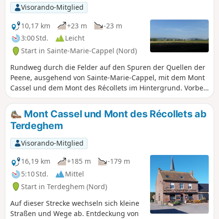
Visorando-Mitglied
10,17 km
+23 m
-23 m
3:00 Std.
Leicht
Start in Sainte-Marie-Cappel (Nord)
Rundweg durch die Felder auf den Spuren der Quellen der
Peene, ausgehend von Sainte-Marie-Cappel, mit dem Mont
Cassel und dem Mont des Récollets im Hintergrund. Vorbei
an einer der beiden bekannten Quellen der Peene oder
Peene Becque.
Mont Cassel und Mont des Récollets ab
Terdeghem
Visorando-Mitglied
16,19 km
+185 m
-179 m
5:10 Std.
Mittel
Start in Terdeghem (Nord)
Auf dieser Strecke wechseln sich kleine
Straßen und Wege ab. Entdeckung von