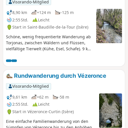
Visorando-Mitglied
8,90 km
+124 m
-125 m
2:55 Std.
Leicht
Start in Saint-Baudille-de-la-Tour (Isère)
Schöne, wenig frequentierte Wanderung ab
Torjonas, zwischen Wäldern und Flüssen,
vielfältige Tierwelt (Kühe, Esel, Schafe). 9 km
lange Rundwanderung ohne große
Höhenunterschiede.
Rundwanderung durch Vézeronce
Visorando-Mitglied
9,61 km
+62 m
-58 m
2:55 Std.
Leicht
Start in Vézeronce-Curtin (Isère)
Eine einfache Familienwanderung von den
Sümpfen von Vézeronce bis zu den Anhöhen