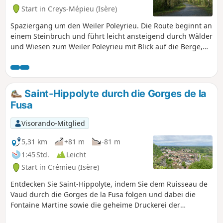
Start in Creys-Mépieu (Isère)
Spaziergang um den Weiler Poleyrieu. Die Route beginnt an
einem Steinbruch und führt leicht ansteigend durch Wälder
und Wiesen zum Weiler Poleyrieu mit Blick auf die Berge,
vom Bugey bis zur Chartreuse. In der Ferne sieht man die
Bergkette Belledonne. Auf dem Rückweg führt die Route
durch den Wald, ohne gut sichtbare Spuren (GPS oder die
App Visorando sind hilfreich), um zu einem natürlichen
Saint-Hippolyte durch die Gorges de la
Teich, dem Étang Flocarde, zu gelangen. Der Rückweg führt
Fusa
über die Ebene von Devin.
Visorando-Mitglied
5,31 km
+81 m
-81 m
1:45 Std.
Leicht
Start in Crémieu (Isère)
Entdecken Sie Saint-Hippolyte, indem Sie dem Ruisseau de
Vaud durch die Gorges de la Fusa folgen und dabei die
Fontaine Martine sowie die geheime Druckerei der
Résistance kennenlernen.