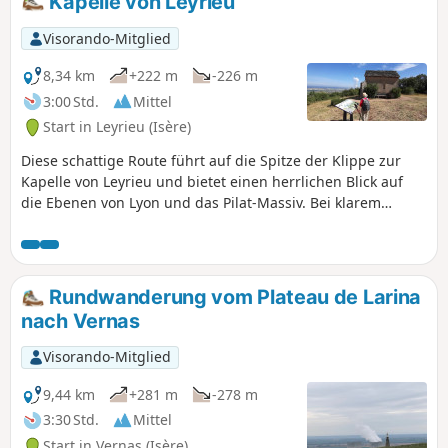
Kapelle von Leyrieu
Visorando-Mitglied
8,34 km
+222 m
-226 m
3:00 Std.
Mittel
Start in Leyrieu (Isère)
Diese schattige Route führt auf die Spitze der Klippe zur
Kapelle von Leyrieu und bietet einen herrlichen Blick auf
die Ebenen von Lyon und das Pilat-Massiv. Bei klarem
Wetter können Sie die Alpen und das Vercors-Massiv
entdecken.
Rundwanderung vom Plateau de Larina
nach Vernas
Visorando-Mitglied
9,44 km
+281 m
-278 m
3:30 Std.
Mittel
Start in Vernas (Isère)