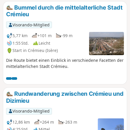
die Sicht auf das Ufer. Einige
Bummel durch die mittelalterliche Stadt
Backhäuser und Waschhäuser säumen
Crémieu
den Weg. Gelbe Wegmarkierungen
entlang der gesamten Strecke. Je nach
Visorando-Mitglied
Tempo und Fotostopps sollten Sie
zwischen 3 und 4 Stunden einplanen.
5,77 km
+101 m
-99 m
1:55 Std.
Leicht
Start in Crémieu (Isère)
Die Route bietet einen Einblick in verschiedene Facetten der
mittelalterlichen Stadt Crémieu.
Rundwanderung zwischen Crémieu und
Dizimieu
Visorando-Mitglied
12,86 km
+264 m
-263 m
4:25 Std.
Mittel