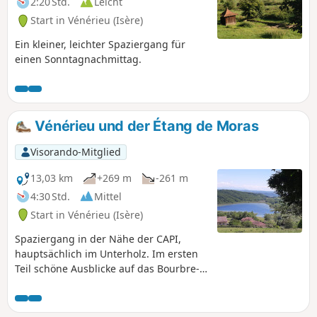
2:20 Std.
Leicht
Ein bedeutender Teil der Strecke verläuft auf asphaltierten
Start in Vénérieu (Isère)
Straßen. Die meisten dieser Straßen sind jedoch ehemalige
Verbindungswege mit sehr geringem Verkehrsaufkommen.
Ein kleiner, leichter Spaziergang für
Nur die Straße von Chamont erfordert zwischen den
einen Sonntagnachmittag.
Punkten (4) und (5) besondere Vorsicht.
Vénérieu und der Étang de Moras
Visorando-Mitglied
13,03 km
+269 m
-261 m
4:30 Std.
Mittel
Start in Vénérieu (Isère)
Spaziergang in der Nähe der CAPI,
hauptsächlich im Unterholz. Im ersten
Teil schöne Ausblicke auf das Bourbre-
Tal, Bourgoin-Jallieu und Isle d'Abeau.
Auf dem Rückweg geht es am Étang de
Moras entlang, aber das Schilf versperrt