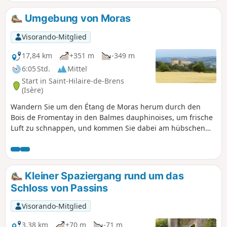
Umgebung von Moras
Visorando-Mitglied
17,84 km
+351 m
-349 m
6:05 Std.
Mittel
Start in Saint-Hilaire-de-Brens
(Isère)
Wandern Sie um den Étang de Moras herum durch den
Bois de Fromentay in den Balmes dauphinoises, um frische
Luft zu schnappen, und kommen Sie dabei am hübschen
Schloss Montplaisant aus dem 14. Jahrhundert vorbei.
Kleiner Spaziergang rund um das
Schloss von Passins
Visorando-Mitglied
3,38 km
+70 m
-71 m