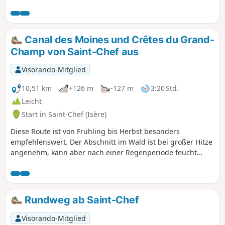
Panoramablick auf die Bergmassive vom Bugey im Norden
bis zum Mont-Blanc im Osten. Der Abstieg zum Dorf Saint-
Chef bietet einen schönen Blick auf das Schlossviertel und
die Abteikirche. Ein Großteil der Strecke verläuft auf
Canal des Moines und Crêtes du Grand-
asphaltierten Straßen. Die meisten dieser Straßen sind
Champ von Saint-Chef aus
jedoch ehemalige Verbindungswege mit sehr geringem
Verkehrsaufkommen.
Visorando-Mitglied
10,51 km
+126 m
-127 m
3:20 Std.
Leicht
Start in Saint-Chef (Isère)
Diese Route ist von Frühling bis Herbst besonders
empfehlenswert. Der Abschnitt im Wald ist bei großer Hitze
angenehm, kann aber nach einer Regenperiode feucht
sein. Er verläuft entlang des Canal des Moines, einem
Überbleibsel mittelalterlicher Bauwerke. Im oberen Teil
bietet die Route einen Panoramablick auf die Bergmassive
vom Bugey im Norden bis zum Vercors im Süden, vorbei am
Rundweg ab Saint-Chef
Mont-Blanc, der Vanoise, Belledonne und der Chartreuse.
Sie bietet auch einen freien Blick auf die umliegenden
Visorando-Mitglied