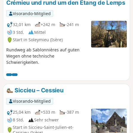
Crémieu und rund um den Etang de Lemps
Visorando-Mitglied
32,01 km
+242 m
-241 m
3 Std.
Mittel
Start in Soleymieu (Isère)
Rundweg ab Sablonnières auf guten
Wegen ohne technische
Schwierigkeiten.
Siccieu – Cessieu
Visorando-Mitglied
25,04 km
+533 m
-387 m
8 Std.
Sehr schwer
Start in Siccieu-Saint-Julien-et-
Carisieu (Isère)