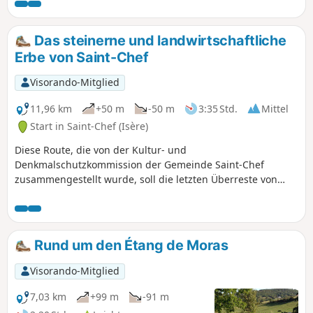
Das steinerne und landwirtschaftliche
Erbe von Saint-Chef
Visorando-Mitglied
11,96 km
+50 m
-50 m
3:35 Std.
Mittel
Start in Saint-Chef (Isère)
Diese Route, die von der Kultur- und
Denkmalschutzkommission der Gemeinde Saint-Chef
zusammengestellt wurde, soll die letzten Überreste von
Palis (aufgestellte flache Steine) sowie die aus Lehm (Pisé)
erbauten Wohnhäuser und Bauernhöfe und das kleine
ländliche Kulturerbe zur Geltung bringen. Die Wanderung,
die überwiegend nach Süden ausgerichtet ist und an den
Rund um den Étang de Moras
Hängen von Chamont und Trieux entlangführt, ist zwischen
September und Juni sehr angenehm, sollte jedoch bei
Visorando-Mitglied
großer Hitze im Sommer vermieden werden. Der erste Teil
zwischen den Punkten (1) und (2) entlang des Baches Ver
7,03 km
+99 m
-91 m
kann bei starkem Regen schlammige Passagen aufweisen.