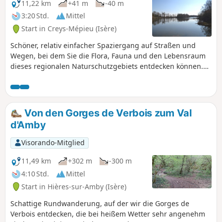
11,22 km
+41 m
-40 m
3:20 Std.
Mittel
Start in Creys-Mépieu (Isère)
Schöner, relativ einfacher Spaziergang auf Straßen und
Wegen, bei dem Sie die Flora, Fauna und den Lebensraum
dieses regionalen Naturschutzgebiets entdecken können.
Keine größeren Schwierigkeiten außer einem anhaltenden
Anstieg in der Mitte der Strecke. Eine Bewertung vom
17.04.23 weist darauf hin, dass ein Abschnitt ab (6) nun
privat ist, aber es ist möglich, dass der markierte Weg
Von den Gorges de Verbois zum Val
umgeleitet wurde oder dass der Wanderer den Weg
d'Amby
aufgrund von Bauarbeiten nicht gefunden hat. Wir bitten
diejenigen, die dort vorbeikommen, dies zu bestätigen oder
Visorando-Mitglied
zu widerlegen.
11,49 km
+302 m
-300 m
4:10 Std.
Mittel
Start in Hières-sur-Amby (Isère)
Schattige Rundwanderung, auf der wir die Gorges de
Verbois entdecken, die bei heißem Wetter sehr angenehm