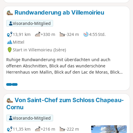
Rundwanderung ab Villemoirieu
Visorando-Mitglied
13,91 km
+330 m
-324 m
4:55 Std.
Mittel
Start in Villemoirieu (Isère)
Ruhige Rundwanderung mit überdachten und auch
offenen Abschnitten, Blick auf das wunderschöne
Herrenhaus von Mallin, Blick auf den Lac de Moras, Blick
auf die Alpen, Durchquerung von Weilern mit alten
Steinhäusern, in einer Höhle versteckte Quelle.
Von Saint-Chef zum Schloss Chapeau-
Cornu
Visorando-Mitglied
11,35 km
+216 m
-222 m