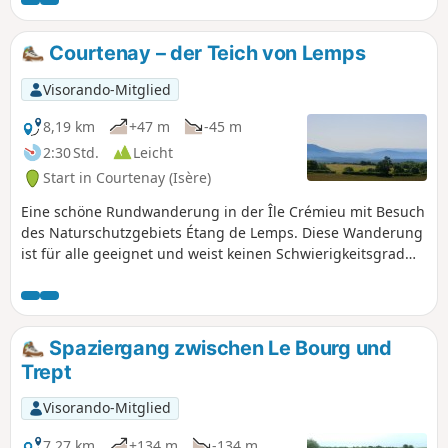
Courtenay – der Teich von Lemps
Visorando-Mitglied
8,19 km
+47 m
-45 m
2:30 Std.
Leicht
Start in Courtenay (Isère)
Eine schöne Rundwanderung in der Île Crémieu mit Besuch
des Naturschutzgebiets Étang de Lemps. Diese Wanderung
ist für alle geeignet und weist keinen Schwierigkeitsgrad
auf.
Spaziergang zwischen Le Bourg und
Trept
Visorando-Mitglied
7,27 km
+134 m
-134 m