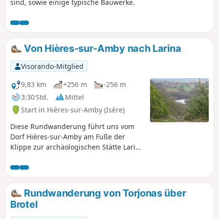
sind, sowie einige typische Bauwerke.
Von Hières-sur-Amby nach Larina
Visorando-Mitglied
9,83 km
+256 m
-256 m
3:30 Std.
Mittel
Start in Hières-sur-Amby (Isère)
Diese Rundwanderung führt uns vom
Dorf Hières-sur-Amby am Fuße der
Klippe zur archäologischen Stätte Larina
auf der Klippe. Sie bietet uns einen
Panoramablick auf das Pilat-Massiv, die
Monts du Lyonnais, die Ebenen von
Lyon und Ain sowie die Ausläufer des
Rundwanderung von Torjonas über
Bugey.
Brotel