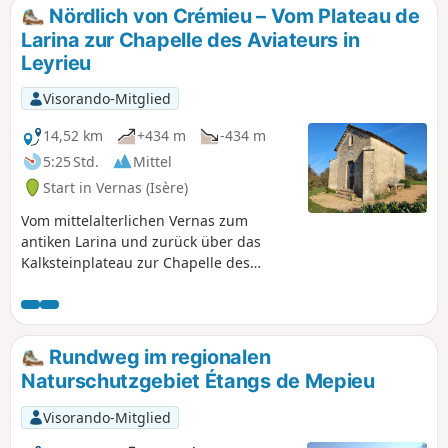
kleine Kapelle, Gedenktafeln und ein Schild
Nördlich von Crémieu – Vom Plateau de
erinnern an diese Ereignisse. Entlang der
Larina zur Chapelle des Aviateurs in
gesamten Strecke bieten sich weite
Leyrieu
Ausblicke auf die Rhône-Ebene und die
Alpenkette in der Ferne.
Visorando-Mitglied
14,52 km
+434 m
-434 m
5:25 Std.
Mittel
Start in Vernas (Isère)
Vom mittelalterlichen Vernas zum
antiken Larina und zurück über das
Kalksteinplateau zur Chapelle des
Aviateurs (Erinnerung an zwei
Flugzeugabstürze), zurück ins
Mittelalter über den Fischteich des
Schlosses Delphinal de Vernas.
Rundweg im regionalen
Naturschutzgebiet Étangs de Mepieu
Visorando-Mitglied