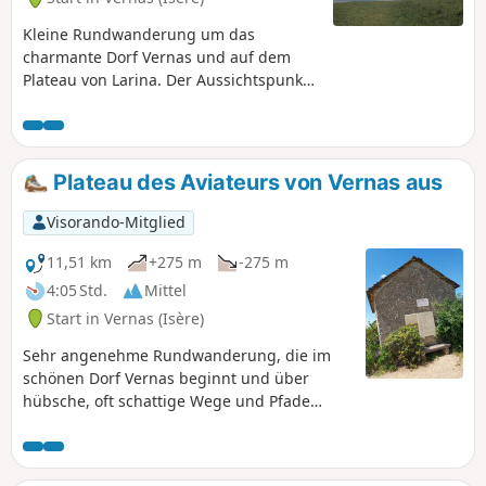
Kleine Rundwanderung um das
charmante Dorf Vernas und auf dem
Plateau von Larina. Der Aussichtspunkt
der archäologischen Stätte bietet Ihnen
herrliche Ausblicke auf das Jura-
Gebirge, die Monts du Lyonnais und die
Rhône-Ebene. Weiter südlich auf dem
Plateau des Aviateurs von Vernas aus
Plateau können Sie bei klarem Wetter
den Pilat und die Alpen sehen.
Visorando-Mitglied
Spaziergang inmitten von Zeugnissen
der Menschheitsgeschichte von der
11,51 km
+275 m
-275 m
Antike bis zur Moderne.
4:05 Std.
Mittel
Start in Vernas (Isère)
Sehr angenehme Rundwanderung, die im
schönen Dorf Vernas beginnt und über
hübsche, oft schattige Wege und Pfade
durch den Wald zum Plateau des Aviateurs
führt, wo 1944 ein Militärflugzeug und 1969
ein weiteres Flugzeug abgestürzt sind. Eine