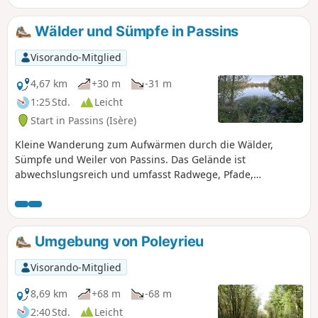
Wälder und Sümpfe in Passins
Visorando-Mitglied
4,67 km
+30 m
-31 m
1:25 Std.
Leicht
Start in Passins (Isère)
Kleine Wanderung zum Aufwärmen durch die Wälder,
Sümpfe und Weiler von Passins. Das Gelände ist
abwechslungsreich und umfasst Radwege, Pfade,
Wanderwege und Straßen. Im Herbst ist die Landschaft
sehr farbenfroh.
Umgebung von Poleyrieu
Visorando-Mitglied
8,69 km
+68 m
-68 m
2:40 Std.
Leicht