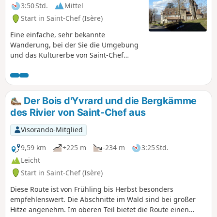
3:50 Std.
Mittel
Start in Saint-Chef (Isère)
Eine einfache, sehr bekannte
Wanderung, bei der Sie die Umgebung
und das Kulturerbe von Saint-Chef
entdecken können. Sie führt unter
anderem an der Abteikirche vorbei.
Der Bois d'Yvrard und die Bergkämme
des Rivier von Saint-Chef aus
Visorando-Mitglied
9,59 km
+225 m
-234 m
3:25 Std.
Leicht
Start in Saint-Chef (Isère)
Diese Route ist von Frühling bis Herbst besonders
empfehlenswert. Die Abschnitte im Wald sind bei großer
Hitze angenehm. Im oberen Teil bietet die Route einen