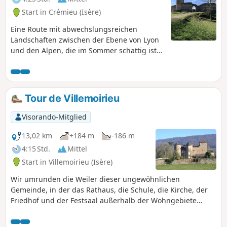
Start in Crémieu (Isère)
Eine Route mit abwechslungsreichen
Landschaften zwischen der Ebene von Lyon
und den Alpen, die im Sommer schattig ist
und einen Blick auf die Alpen bietet.
Tour de Villemoirieu
Visorando-Mitglied
13,02 km
+184 m
-186 m
4:15 Std.
Mittel
Start in Villemoirieu (Isère)
Wir umrunden die Weiler dieser ungewöhnlichen
Gemeinde, in der das Rathaus, die Schule, die Kirche, der
Friedhof und der Festsaal außerhalb der Wohngebiete
liegen. Wir entdecken einige Schlösser, einen Brotbackofen
und Panoramablicke auf die Ebene des Ain.