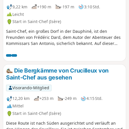
Hügel und die Massive des Pilat und der Ardèche im
Westen. Der Balkonweg oberhalb des Dorfes Montcarra und
9,22 km
+190 m
-197 m
3:10 Std.
der Abstieg zum Dorf Saint-Chef bieten angenehme
Leicht
Ausblicke.Abgesehen vom Start und vom Ende (städtische
Start in Saint-Chef (Isère)
Abschnitte) verläuft diese Route größtenteils auf
unbefestigten Wegen. Im oberen Teil stellt die
Saint-Chef, ein großes Dorf in der Dauphiné, ist den
Hochspannungsleitung einen nicht zu vernachlässigenden
Freunden von Frédéric Dard, dem Autor der Abenteuer des
Nachteil dar, aber die Route hält sich so weit wie möglich
Kommissars San Antonio, sicherlich bekannt. Auf dieser
davon fern.
Rundwanderung können Sie in seinen Fußstapfen wandeln
und auf halber Strecke das wunderschöne Schloss Chapeau
Cornu entdecken.
Die Bergkämme von Crucilleux von
Saint-Chef aus gesehen
Visorando-Mitglied
12,20 km
+253 m
-249 m
4:15 Std.
Mittel
Start in Saint-Chef (Isère)
Diese Route ist nach Süden ausgerichtet und verläuft an