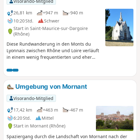
Visorando-Mitglied
26,81 km
+947 m
-940 m
10:20 Std.
Schwer
Start in Saint-Maurice-sur-Dargoire
(Rhône)
Diese Rundwanderung in den Monts du
Lyonnais zwischen Rhône und Loire verläuft
in einem wenig frequentierten und eher
geheimen Gebiet rund um die Täler des
Bezançon und seiner Nebenflüsse, darunter
der Grand Bezançon und der Petit Bezançon,
und führt durch wenige abgelegene Weiler.
Umgebung von Mornant
Sie ermöglicht es, drei Bögen, Überreste des
römischen Aquädukts von Gier, und einen
Visorando-Mitglied
hohen Brückenpfeiler einer Eisenbahnlinie
zu entdecken, die Rive-de-Gier mit Mornant
17,42 km
+463 m
-467 m
verbinden sollte, deren Bau jedoch durch
6:20 Std.
Mittel
den Krieg von 1914 beendet wurde. Diese
Start in Mornant (Rhône)
Tour kann durch eine Abkürzung auf 23 km
und 800 m Höhenunterschied verkürzt
Spaziergang durch die Landschaft von Mornant nach der