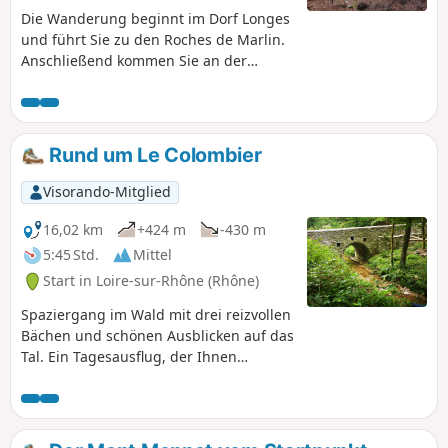
Die Wanderung beginnt im Dorf Longes
und führt Sie zu den Roches de Marlin.
Anschließend kommen Sie an der
ehemaligen Kartause Sainte-Croix-en-
Jarez vorbei. Entlang der Strecke bieten
sich Ihnen schöne Ausblicke auf die
Region Lyon, die Monts du Lyonnais,
Rund um Le Colombier
das Gier-Tal sowie das Rhonetal. Bei
schönem Wetter können Sie sogar die
Visorando-Mitglied
Alpen sehen.
16,02 km
+424 m
-430 m
5:45 Std.
Mittel
Start in Loire-sur-Rhône (Rhône)
Spaziergang im Wald mit drei reizvollen
Bächen und schönen Ausblicken auf das
Tal. Ein Tagesausflug, der Ihnen
Abwechslung garantiert.