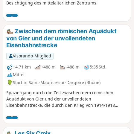
werden (siehe praktische Informationen).
Besichtigung des mittelalterlichen Zentrums.
Zwischen dem römischen Aquädukt
von Gier und der unvollendeten
Eisenbahnstrecke
Visorando-Mitglied
14,71 km
+488 m
-488 m
5:35 Std.
Mittel
Start in Saint-Maurice-sur-Dargoire (Rhône)
Spaziergang durch die Zeit zwischen dem römischen
Aquädukt von Gier und der unvollendeten
Eisenbahnstrecke, die durch den Krieg von 1914/1918
unterbrochen wurde und Mornant mit Rive-de-Gier
verbinden sollte.
Les Six Croix