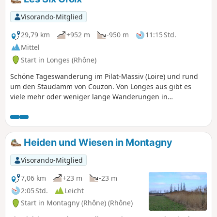
Visorando-Mitglied
29,79 km
+952 m
-950 m
11:15 Std.
Mittel
Start in Longes (Rhône)
Schöne Tageswanderung im Pilat-Massiv (Loire) und rund
um den Staudamm von Couzon. Von Longes aus gibt es
viele mehr oder weniger lange Wanderungen in
Höhenlagen von 450 m bis 1400 m (am Cret de la Perdrix)
oder 1235 m (am Cret de l'Oeillon).
Heiden und Wiesen in Montagny
Visorando-Mitglied
7,06 km
+23 m
-23 m
2:05 Std.
Leicht
Start in Montagny (Rhône) (Rhône)