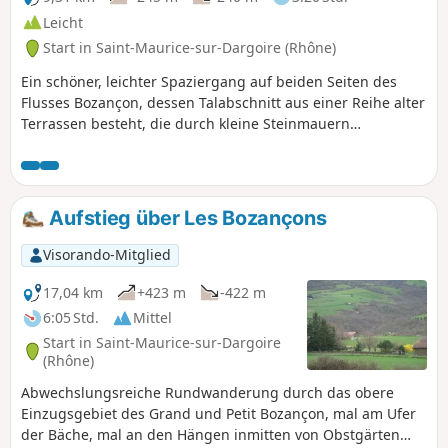
Leicht
Start in Saint-Maurice-sur-Dargoire (Rhône)
Ein schöner, leichter Spaziergang auf beiden Seiten des
Flusses Bozançon, dessen Talabschnitt aus einer Reihe alter
Terrassen besteht, die durch kleine Steinmauern
strukturiert sind. Ein Vorgeschmack auf die Provence... Alte
Beschreibung, siehe Bewertungen, wenn Sie die App nicht
verwenden.
Aufstieg über Les Bozançons
Visorando-Mitglied
17,04 km
+423 m
-422 m
6:05 Std.
Mittel
Start in Saint-Maurice-sur-Dargoire
(Rhône)
Abwechslungsreiche Rundwanderung durch das obere
Einzugsgebiet des Grand und Petit Bozançon, mal am Ufer
der Bäche, mal an den Hängen inmitten von Obstgärten