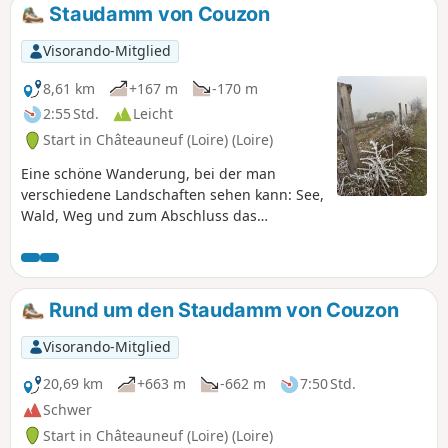
Nähe zum Teich, weitere Gemeinschaftsgärten,
Staudamm von Couzon
den schattigen Aufstieg des Chemin de la Taille
Meule und die alten Straßen bewundern.
Visorando-Mitglied
Entdecken Sie zum Abschluss das historische
Zentrum rund um die Kirche. Wenn Sie gerne
8,61 km
+167 m
-170 m
Rätsel lösen, suchen Sie doch die drei Türen.
2:55 Std.
Leicht
Start in Châteauneuf (Loire) (Loire)
Eine schöne Wanderung, bei der man
verschiedene Landschaften sehen kann: See,
Wald, Weg und zum Abschluss das
Flussbett, das man über einen hübschen
Aquädukt überquert. Diese Wanderung ist
eine kürzere Variante in umgekehrter
Richtung der Wanderung, die ich auf dieser
Rund um den Staudamm von Couzon
Website gefunden habe und die „Autour du
Barrage de Couzon” heißt.
Visorando-Mitglied
20,69 km
+663 m
-662 m
7:50 Std.
Schwer
Start in Châteauneuf (Loire) (Loire)