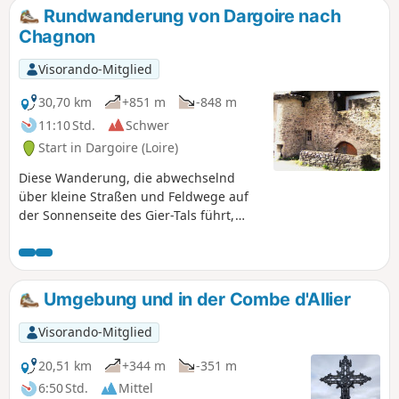
Rundwanderung von Dargoire nach
Chagnon
Visorando-Mitglied
30,70 km
+851 m
-848 m
11:10 Std.
Schwer
Start in Dargoire (Loire)
Diese Wanderung, die abwechselnd
über kleine Straßen und Feldwege auf
der Sonnenseite des Gier-Tals führt,
vermeidet weitgehend schlammige
Stellen und profitiert von einer Südlage,
was sie im Winter besonders angenehm
macht. Von Dargoire, einem
Umgebung und in der Combe d'Allier
charmanten kleinen mittelalterlichen
Dorf, führt die Route nach Westen,
Visorando-Mitglied
überquert das Bezançon-Tal auf der
rustikalen Steinbrücke von La
20,51 km
+344 m
-351 m
Roussilière und steigt nach einem
6:50 Std.
Mittel