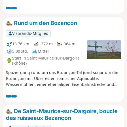
und manchmal mit freiem Blick auf die Bergkette Pilat.
Rund um den Bozançon
Visorando-Mitglied
13,76 km
+372 m
-364 m
5:00 Std.
Mittel
Start in Saint-Maurice-sur-Dargoire
(Rhône)
Spaziergang rund um das Bozançon-Tal (und sogar um die
Bozançon) mit Überresten römischer Aquädukte,
Wassermühlen, einer ehemaligen Eisenbahnstrecke und
ehemaligen Goldminen. In Les Piles kann man weiter den
Bozançon hinauf bis zum Viadukt wandern und über die
alte Eisenbahnstrecke nach Jurieux zurückkehren (2
Stunden zusätzlich).
De Saint-Maurice-sur-Dargoire, boucle
des ruisseaux Bezançon