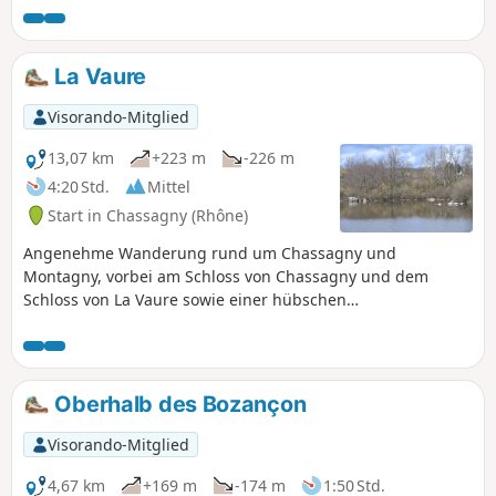
La Vaure
Visorando-Mitglied
13,07 km
+223 m
-226 m
4:20 Std.
Mittel
Start in Chassagny (Rhône)
Angenehme Wanderung rund um Chassagny und
Montagny, vorbei am Schloss von Chassagny und dem
Schloss von La Vaure sowie einer hübschen
Fußgängerbrücke über den Mornantet.
Oberhalb des Bozançon
Visorando-Mitglied
4,67 km
+169 m
-174 m
1:50 Std.