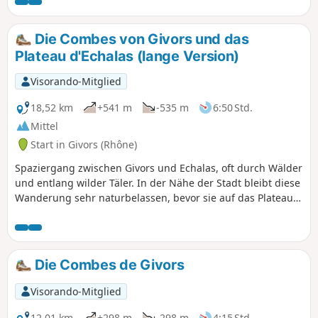
beginnt mit der Durchquerung des
Grand-Malval-Tals und führt hinauf zur
Croix de Crème, dann zur Croix du
Die Combes von Givors und das
Trêve, um das Petit-Malval-Tal zu
Plateau d'Echalas (lange Version)
durchqueren. Sie steigt nach der
Durchquerung des gleichnamigen
Visorando-Mitglied
Dorfes zur Croix de Longes hinauf und
durchquert dann nacheinander die
18,52 km
+541 m
-535 m
6:50 Std.
Täler von Ruty, Mézerin, Jannoray und
Mittel
erneut Mézerin, um schließlich wieder
Start in Givors (Rhône)
zum Dorf Trèves zu gelangen.
Spaziergang zwischen Givors und Echalas, oft durch Wälder
und entlang wilder Täler. In der Nähe der Stadt bleibt diese
Wanderung sehr naturbelassen, bevor sie auf das Plateau
führt.
Die Combes de Givors
Visorando-Mitglied
12,01 km
+298 m
-298 m
4:15 Std.