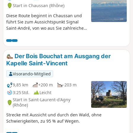
Start in Chaussan (Rhône)
Diese Route beginnt in Chaussan und
führt Sie zum Aussichtspunkt Signal
Saint-André, von wo aus Sie zahlreiche
atemberaubende Ausblicke auf das
Rhonetal und die Monts du Lyonnais
genießen können, ganz zu schweigen
von der herrlichen Aussicht (bei
Der Bois Bouchat am Ausgang der
schönem Wetter) auf die Alpenkette.Die
Kapelle Saint-Vincent
Strecke ist nicht besonders
anspruchsvoll, für Familien geeignet,
Visorando-Mitglied
bei Regen jedoch teilweise matschig.
Gutes Schuhwerk wird empfohlen,
9,85 km
+200 m
-203 m
insbesondere im Unterholz.
3:25 Std.
Leicht
Start in Saint-Laurent-d'Agny
(Rhône)
Strecke mit Aussicht und durch den Wald, ohne
Schwierigkeiten, zu 95 % auf Wegen.