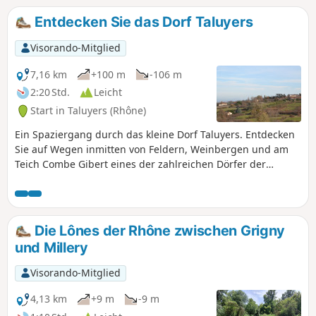
Jahreszeit variiert. Diese Wanderung sollte
Entdecken Sie das Dorf Taluyers
bei trockenem Wetter unternommen
werden. Blick auf das Rhonetal, den Vercors
Visorando-Mitglied
und die Alpen.
7,16 km
+100 m
-106 m
2:20 Std.
Leicht
Start in Taluyers (Rhône)
Ein Spaziergang durch das kleine Dorf Taluyers. Entdecken
Sie auf Wegen inmitten von Feldern, Weinbergen und am
Teich Combe Gibert eines der zahlreichen Dörfer der
COPAMO.
Die Lônes der Rhône zwischen Grigny
und Millery
Visorando-Mitglied
4,13 km
+9 m
-9 m