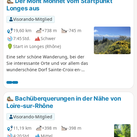
Der Mont Monnet vom Startpunkt
Longes aus
Visorando-Mitglied
19,60 km
+738 m
-745 m
7:45 Std.
Schwer
Start in Longes (Rhône)
Eine sehr schöne Wanderung, bei der
Sie interessante Orte und vor allem das
wunderschöne Dorf Sainte-Croix-en-
Jarez mit herrlichen Ausblicken entlang
der gesamten Strecke entdecken
können.
Bachüberquerungen in der Nähe von
Loire-sur-Rhône
Visorando-Mitglied
11,19 km
+398 m
-398 m
4:20 Std.
Mittel