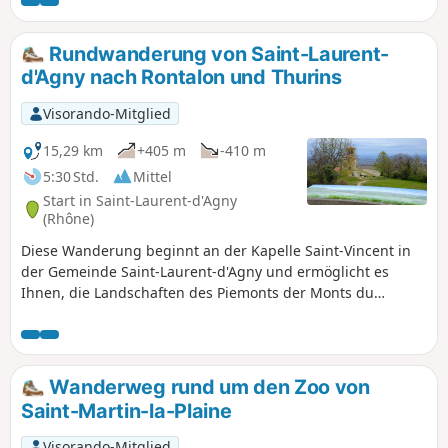
Rundwanderung von Saint-Laurent-
d'Agny nach Rontalon und Thurins
Visorando-Mitglied
15,29 km
+405 m
-410 m
5:30 Std.
Mittel
Start in Saint-Laurent-d'Agny
(Rhône)
Diese Wanderung beginnt an der Kapelle Saint-Vincent in
der Gemeinde Saint-Laurent-d'Agny und ermöglicht es
Ihnen, die Landschaften des Piemonts der Monts du
Lyonnais, Gemüseanbau, Obstgärten, Wiesen und Wälder
zu entdecken. Bei klarem Wetter bietet sie auch schöne
Ausblicke auf das Jura und die Alpen.
Wanderweg rund um den Zoo von
Saint-Martin-la-Plaine
Visorando-Mitglied