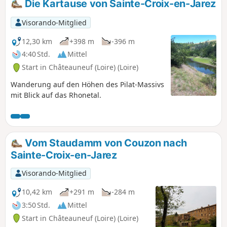
Die Kartause von Sainte-Croix-en-Jarez
Visorando-Mitglied
12,30 km
+398 m
-396 m
4:40 Std.
Mittel
Start in Châteauneuf (Loire) (Loire)
Wanderung auf den Höhen des Pilat-Massivs
mit Blick auf das Rhonetal.
Vom Staudamm von Couzon nach
Sainte-Croix-en-Jarez
Visorando-Mitglied
10,42 km
+291 m
-284 m
3:50 Std.
Mittel
Start in Châteauneuf (Loire) (Loire)