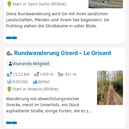
Start in Saint-Sorlin (Rhône)
Diese Rundwanderung wird Sie mit ihren ländlichen
Landschaften, Pferden und ihrem See begeistern. Im
Frühling stehen die Obstbäume in voller Blüte.
Rundwanderung Girard – Le Grisard
Visorando-Mitglied
13,22 km
+359 m
-351 m
4:50 Std.
Mittel
Start in Ampuis (Rhône)
Wanderung mit abwechslungsreicher
Strecke, meist im Unterholz, ein Stück
asphaltierte Straße, einige Furten, die es zu
überqueren gilt, und an manchen Stellen
führt der Weg an einem kleinen Bach
entlang, dessen Wasserstand je nach