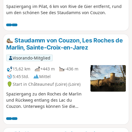
Spaziergang im Pilat, 6 km von Rive de Gier entfernt, rund
um den schönen See des Staudamms von Couzon.
Staudamm von Couzon, Les Roches de
Marlin, Sainte-Croix-en-Jarez
Visorando-Mitglied
15,62 km
+443 m
-436 m
5:45 Std.
Mittel
Start in Châteauneuf (Loire) (Loire)
Spaziergang zu den Roches de Marlin
und Rückweg entlang des Lac du
Couzon. Unterwegs können Sie die
ehemalige Kartause Sainte-Croix-en-
Jarez besichtigen.