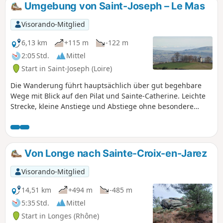
Umgebung von Saint-Joseph – Le Mas
Visorando-Mitglied
6,13 km
+115 m
-122 m
2:05 Std.
Mittel
Start in Saint-Joseph (Loire)
Die Wanderung führt hauptsächlich über gut begehbare
Wege mit Blick auf den Pilat und Sainte-Catherine. Leichte
Strecke, kleine Anstiege und Abstiege ohne besondere
Schwierigkeiten. Achtung, bei Regenwetter werden die
nicht befestigten Wege schnell matschig.
Von Longe nach Sainte-Croix-en-Jarez
Visorando-Mitglied
14,51 km
+494 m
-485 m
5:35 Std.
Mittel
Start in Longes (Rhône)