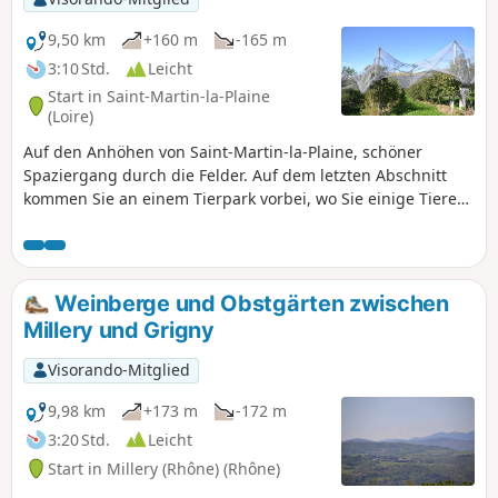
9,50 km
+160 m
-165 m
3:10 Std.
Leicht
Start in Saint-Martin-la-Plaine
(Loire)
Auf den Anhöhen von Saint-Martin-la-Plaine, schöner
Spaziergang durch die Felder. Auf dem letzten Abschnitt
kommen Sie an einem Tierpark vorbei, wo Sie einige Tiere
(Strauß, Wolf, Ziege) sehen können.
Weinberge und Obstgärten zwischen
Millery und Grigny
Visorando-Mitglied
9,98 km
+173 m
-172 m
3:20 Std.
Leicht
Start in Millery (Rhône) (Rhône)