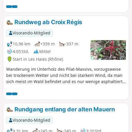
Aquädukt) zu besichtigen.
Rundweg ab Croix Régis
Visorando-Mitglied
10,96 km
+339 m
-337 m
4:05 Std.
Mittel
Start in Les Haies (Rhône)
Wanderung im Unterholz des Pilat-Massivs, vorzugsweise
bei trockenem Wetter und nicht bei starkem Wind, da man
sich meist im Wald befindet und es nur wenige asphaltierte
Straßen gibt.
Rundgang entlang der alten Mauern
Visorando-Mitglied
9,31 km
+245 m
-240 m
3:20 Std.