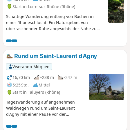
Start in Loire-sur-Rhône (Rhône)
Schattige Wanderung entlang von Bächen in
einer Rhoneschlucht. Ein Naturgebiet von
überraschender Ruhe angesichts der Nähe zu
städtischen Zentren.
Rund um Saint-Laurent d'Agny
Visorando-Mitglied
16,70 km
+238 m
-247 m
5:25 Std.
Mittel
Start in Taluyers (Rhône)
Tageswanderung auf angenehmen
Waldwegen rund um Saint-Laurent
d'Agny mit einer Pause vor der
wunderschönen Kapelle, die dem
Heiligen Vinzenz, dem Schutzpatron der