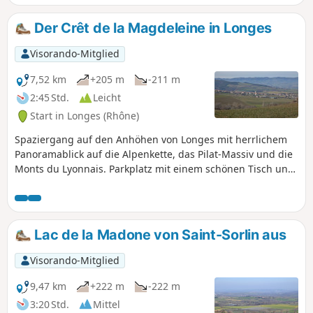
Winzer, gewidmet ist.
Der Crêt de la Magdeleine in Longes
Visorando-Mitglied
7,52 km
+205 m
-211 m
2:45 Std.
Leicht
Start in Longes (Rhône)
Spaziergang auf den Anhöhen von Longes mit herrlichem
Panoramablick auf die Alpenkette, das Pilat-Massiv und die
Monts du Lyonnais. Parkplatz mit einem schönen Tisch und
zwei herrlichen Holzliegestühlen, von denen aus man das
Rhonetal und die Alpenkette bewundern kann.
Lac de la Madone von Saint-Sorlin aus
Visorando-Mitglied
9,47 km
+222 m
-222 m
3:20 Std.
Mittel