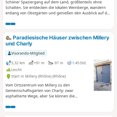
Schöner Spaziergang auf dem Land, größtenteils ohne
Schatten. Sie entdecken die lokalen Weinberge, wandern
entlang von Obstgärten und genießen den Ausblick auf das
Rhonetal und die Landschaft. Sie sehen auch Pferde und
durchqueren einen Teil des Weindorfes Millery. Sehr gut
markierte Strecke (gelbe Markierung).
Paradiesische Häuser zwischen Millery
und Charly
Visorando-Mitglied
5,32 km
+91 m
-97 m
1:45 Std.
Leicht
Start in Millery (Rhône) (Rhône)
Vom Ortszentrum von Millery zu den
Gemeinschaftsgärten von Charly: zwar
asphaltierte Wege, aber Sie können die
typischen Häuser des alten Lyon, die Gärten,
die alten Laubengänge und versteckten
Innenhöfe sowie die ländlichen Obstgärten, die