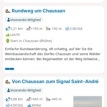
Rundweg um Chaussan
Visorando-Mitglied
5,21 km
+193 m
-192 m
2:00 Std.
Leicht
Start in Chaussan (Rhône)
Einfache Rundwanderung, oft schattig, auf der Sie die
Weinbaulandschaft des Dorfes Chaussan und seine Wälder
entdecken können. Bei Regenwetter ist der Weg teilweise
matschig.
Von Chaussan zum Signal Saint-André
Visorando-Mitglied
9,68 km
+445 m
-445 m
4:00 Std.
Mittel