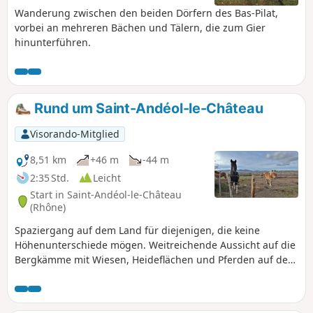
Wanderung zwischen den beiden Dörfern des Bas-Pilat,
vorbei an mehreren Bächen und Tälern, die zum Gier
hinunterführen.
Rund um Saint-Andéol-le-Château
Visorando-Mitglied
8,51 km
+46 m
-44 m
2:35 Std.
Leicht
Start in Saint-Andéol-le-Château
(Rhône)
Spaziergang auf dem Land für diejenigen, die keine
Höhenunterschiede mögen. Weitreichende Aussicht auf die
Bergkämme mit Wiesen, Heideflächen und Pferden auf dem
Plateau Mornantais.