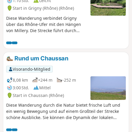
1:10 Std.
Leicht
Start in Grigny (Rhône) (Rhône)
Diese Wanderung verbindet Grigny
über das Rhône-Ufer mit den Hängen
von Millery. Die Strecke führt durch
bewaldete Gebiete und geschützte
Naturräume. Man entdeckt den
Lehrteich, die mit Rhône-Wasser
gespeiste Pumpstation, die Lônes und
Rund um Chaussan
mehrere kleine Naturstrände am
Flussufer. Ausblicke auf das Rhône-Tal
Visorando-Mitglied
begleiten einen Großteil der
Wanderung.
8,08 km
+244 m
-252 m
3:00 Std.
Mittel
Start in Chaussan (Rhône)
Diese Wanderung durch die Natur bietet frische Luft und
ein wenig Bewegung und auf einem Großteil der Strecke
schöne Ausblicke. Sie können die Dynamik der lokalen
Landwirtschaft (Obst, Gemüse, Viehzucht...) erleben und
eine große Baumhütte bewundern.