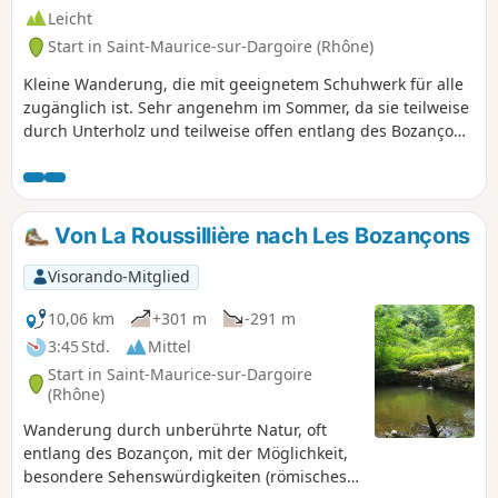
Leicht
Start in Saint-Maurice-sur-Dargoire (Rhône)
Kleine Wanderung, die mit geeignetem Schuhwerk für alle
zugänglich ist. Sehr angenehm im Sommer, da sie teilweise
durch Unterholz und teilweise offen entlang des Bozançon
führt. Unsere vierbeinigen Freunde finden auf 75 % der
Strecke Schatten, weniger als 1000 m Straße (mit wenig
Verkehr) und 2 Trinkwasserstellen am Fluss.
Von La Roussillière nach Les Bozançons
Visorando-Mitglied
10,06 km
+301 m
-291 m
3:45 Std.
Mittel
Start in Saint-Maurice-sur-Dargoire
(Rhône)
Wanderung durch unberührte Natur, oft
entlang des Bozançon, mit der Möglichkeit,
besondere Sehenswürdigkeiten (römisches