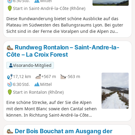
6:50 Std.
Mittel
Start in Saint-André-la-Côte (Rhône)
Diese Rundwanderung bietet schöne Ausblicke auf das
Plateau im Südwesten des Ballungsraums Lyon. Bei guter
Sicht sind in der Ferne die Voralpen und die Alpen zu
sehen.
Rundweg Rontalon – Saint-Andre-la-
Côte – La Croix Forest
Visorando-Mitglied
17,12 km
+567 m
-563 m
6:30 Std.
Mittel
Start in Rontalon (Rhône)
Eine schöne Strecke, auf der Sie die Alpen
mit dem Mont Blanc sowie den Cantal sehen
können. In Richtung Saint-André-la-Côte
gibt es Orientierungstafeln Sie können die
Wanderung verkürzen, indem Sie direkt zum
Der Bois Bouchat am Ausgang der
Signal Saint-André gehen, ohne Saint-