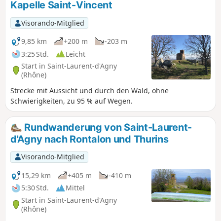
Kapelle Saint-Vincent
André-la-Côte zu passieren.
Visorando-Mitglied
9,85 km
+200 m
-203 m
3:25 Std.
Leicht
Start in Saint-Laurent-d'Agny
(Rhône)
Strecke mit Aussicht und durch den Wald, ohne
Schwierigkeiten, zu 95 % auf Wegen.
Rundwanderung von Saint-Laurent-
d'Agny nach Rontalon und Thurins
Visorando-Mitglied
15,29 km
+405 m
-410 m
5:30 Std.
Mittel
Start in Saint-Laurent-d'Agny
(Rhône)