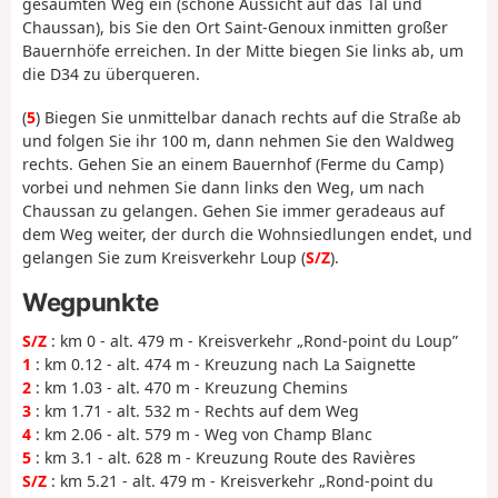
gesäumten Weg ein (schöne Aussicht auf das Tal und
Chaussan), bis Sie den Ort Saint-Genoux inmitten großer
Bauernhöfe erreichen. In der Mitte biegen Sie links ab, um
die D34 zu überqueren.
(
5
) Biegen Sie unmittelbar danach rechts auf die Straße ab
und folgen Sie ihr 100 m, dann nehmen Sie den Waldweg
rechts. Gehen Sie an einem Bauernhof (Ferme du Camp)
vorbei und nehmen Sie dann links den Weg, um nach
Chaussan zu gelangen. Gehen Sie immer geradeaus auf
dem Weg weiter, der durch die Wohnsiedlungen endet, und
gelangen Sie zum Kreisverkehr Loup (
S/Z
).
Wegpunkte
S/Z
: km 0 - alt. 479 m - Kreisverkehr „Rond-point du Loup”
1
: km 0.12 - alt. 474 m - Kreuzung nach La Saignette
2
: km 1.03 - alt. 470 m - Kreuzung Chemins
3
: km 1.71 - alt. 532 m - Rechts auf dem Weg
4
: km 2.06 - alt. 579 m - Weg von Champ Blanc
5
: km 3.1 - alt. 628 m - Kreuzung Route des Ravières
S/Z
: km 5.21 - alt. 479 m - Kreisverkehr „Rond-point du