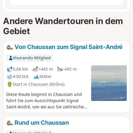
Andere Wandertouren in dem
Gebiet
Von Chaussan zum Signal Saint-André
Visorando-Mitglied
9,68 km
+445 m
-445 m
4:00 Std.
Mittel
Start in Chaussan (Rhône)
Diese Route beginnt in Chaussan und
führt Sie zum Aussichtspunkt Signal
Saint-André, von wo aus Sie zahlreiche
atemberaubende Ausblicke auf das
Rhonetal und die Monts du Lyonnais
Rund um Chaussan
genießen können, ganz zu schweigen
von der herrlichen Aussicht (bei