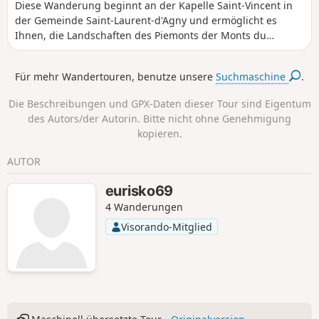
Diese Wanderung beginnt an der Kapelle Saint-Vincent in
der Gemeinde Saint-Laurent-d'Agny und ermöglicht es
Ihnen, die Landschaften des Piemonts der Monts du
Lyonnais, Gemüseanbau, Obstgärten, Wiesen und Wälder
zu entdecken. Bei klarem Wetter bietet sie auch schöne
Für mehr Wandertouren, benutze unsere
Suchmaschine
.
Ausblicke auf das Jura und die Alpen.
Die Beschreibungen und GPX-Daten dieser Tour sind Eigentum
des Autors/der Autorin. Bitte nicht ohne Genehmigung
kopieren.
AUTOR
eurisko69
4 Wanderungen
Visorando-Mitglied