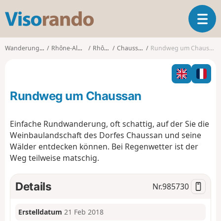
V
T
i
o
s
g
o
Wanderungen
Rhône-Alpes
Rhône
Chaussan
Rundweg um Chaussan
g
r
l
a
e
n
n
d
Rundweg um Chaussan
a
o
v
i
Einfache Rundwanderung, oft schattig, auf der Sie die
g
Weinbaulandschaft des Dorfes Chaussan und seine
a
Wälder entdecken können. Bei Regenwetter ist der
t
Weg teilweise matschig.
i
o
n
Details
Nr.
985730
Erstelldatum
21 Feb 2018