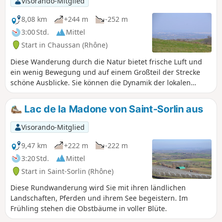
Visorando-Mitglied
schönem Wetter) auf die Alpenkette.Die
Strecke ist nicht besonders
8,08 km
+244 m
-252 m
anspruchsvoll, für Familien geeignet,
3:00 Std.
Mittel
bei Regen jedoch teilweise matschig.
Start in Chaussan (Rhône)
Gutes Schuhwerk wird empfohlen,
insbesondere im Unterholz.
Diese Wanderung durch die Natur bietet frische Luft und
ein wenig Bewegung und auf einem Großteil der Strecke
schöne Ausblicke. Sie können die Dynamik der lokalen
Landwirtschaft (Obst, Gemüse, Viehzucht...) erleben und
eine große Baumhütte bewundern.
Lac de la Madone von Saint-Sorlin aus
Visorando-Mitglied
9,47 km
+222 m
-222 m
3:20 Std.
Mittel
Start in Saint-Sorlin (Rhône)
Diese Rundwanderung wird Sie mit ihren ländlichen
Landschaften, Pferden und ihrem See begeistern. Im
Frühling stehen die Obstbäume in voller Blüte.