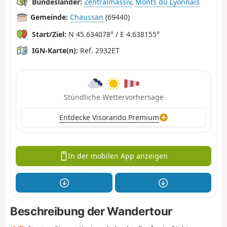
Bundesländer:
Zentralmassiv
,
Monts du Lyonnais
Gemeinde:
Chaussan
(69440)
Start/Ziel:
N 45.634078° / E 4.638155°
IGN-Karte(n):
Ref. 2932ET
Stündliche Wettervorhersage
Entdecke Visorando Premium
In der mobilen App anzeigen
Beschreibung der Wandertour