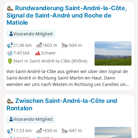
Rundwanderung Saint-André-la-Côte,
Signal de Saint-André und Roche de
Matiole
Visorando-Mitglied
21,06 km
+603 m
-604 m
7:45 Std.
Schwer
Start in Saint-André-la-Côte (Rhône)
Von Saint-André-la-Côte aus gehen wir über den Signal de
Saint-André in Richtung Saint-Martin-en-Haut. Dann
wenden wir uns nach Westen in Richtung Les Carelles und
La Chapusière, um zur Roche de Matiole zu gelangen.
Anschließend steigen wir über Chavagnieux, Soleymieux
Zwischen Saint-André-la-Côte und
und Chavassieux wieder hinab nach Sainte-Catherine. Nach
Rontalon
Montaland überqueren wir das Dorf Sainte-Catherine und
gelangen zumFernwanderweg GR®7, der uns zurück nach
Visorando-Mitglied
Saint-André-la-Côte führt.
17,53 km
+650 m
-647 m