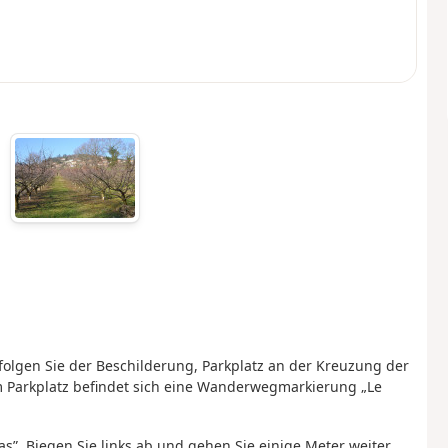
(folgen Sie der Beschilderung, Parkplatz an der Kreuzung der
m Parkplatz befindet sich eine Wanderwegmarkierung „Le
s”. Biegen Sie links ab und gehen Sie einige Meter weiter