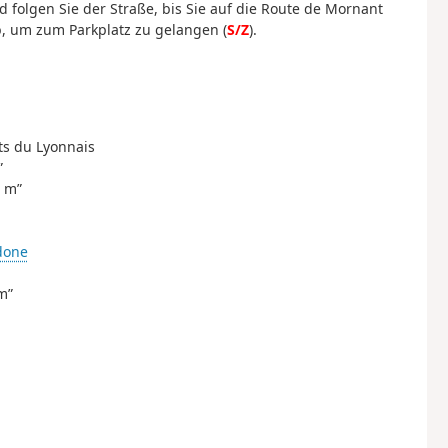
d folgen Sie der Straße, bis Sie auf die Route de Mornant
b, um zum Parkplatz zu gelangen (
S/Z
).
ts du Lyonnais
”
8 m”
done
m”