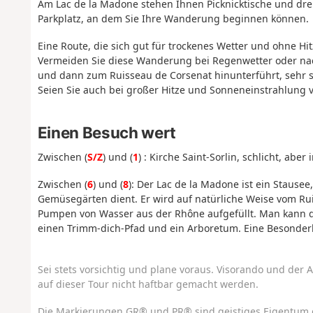
Am Lac de la Madone stehen Ihnen Picknicktische und dre
Parkplatz, an dem Sie Ihre Wanderung beginnen können.
Eine Route, die sich gut für trockenes Wetter und ohne Hit
Vermeiden Sie diese Wanderung bei Regenwetter oder nac
und dann zum Ruisseau de Corsenat hinunterführt, sehr s
Seien Sie auch bei großer Hitze und Sonneneinstrahlung vo
Einen Besuch wert
Zwischen (
S/Z
) und (
1
) : Kirche Saint-Sorlin, schlicht, abe
Zwischen (
6
) und (
8
): Der Lac de la Madone ist ein Staus
Gemüsegärten dient. Er wird auf natürliche Weise vom Ru
Pumpen von Wasser aus der Rhône aufgefüllt. Man kann dor
einen Trimm-dich-Pfad und ein Arboretum. Eine Besonder
Sei stets vorsichtig und plane voraus. Visorando und der A
auf dieser Tour nicht haftbar gemacht werden.
Die Markierungen GR® und PR® sind geistiges Eigentum 