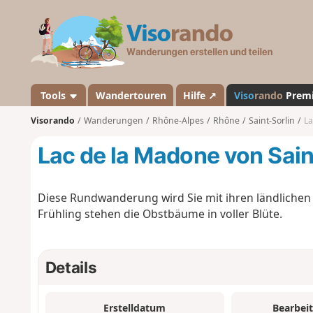
V
i
s
o
r
a
Tools
Wandertouren
Hilfe ↗
Viso
rando
Prem
n
Visorando
Wanderungen
Rhône-Alpes
Rhône
Saint-Sorlin
La
d
o
Lac de la Madone von Sain
Diese Rundwanderung wird Sie mit ihren ländlichen
Frühling stehen die Obstbäume in voller Blüte.
Details
Erstelldatum
Bearbei