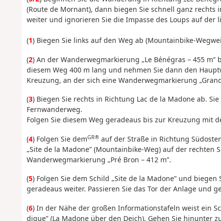
(Route de Mornant), dann biegen Sie schnell ganz rechts
weiter und ignorieren Sie die Impasse des Loups auf der li
(
1
) Biegen Sie links auf den Weg ab (Mountainbike-Wegwe
(
2
) An der Wanderwegmarkierung „Le Bénégras – 455 m” bie
diesem Weg 400 m lang und nehmen Sie dann den Hauptwe
Kreuzung, an der sich eine Wanderwegmarkierung „Grande
(
3
) Biegen Sie rechts in Richtung Lac de la Madone ab. Si
Fernwanderweg.
Folgen Sie diesem Weg geradeaus bis zur Kreuzung mit d
GR®
(
4
) Folgen Sie dem
auf der Straße in Richtung Südost
„Site de la Madone” (Mountainbike-Weg) auf der rechten S
Wanderwegmarkierung „Pré Bron – 412 m”.
(
5
) Folgen Sie dem Schild „Site de la Madone” und biegen 
geradeaus weiter. Passieren Sie das Tor der Anlage und ge
(
6
) In der Nähe der großen Informationstafeln weist ein S
digue” (La Madone über den Deich). Gehen Sie hinunter 