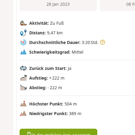
28 Jan 2023
08 
Aktivität:
Zu Fuß
Distanz:
9,47 km
Durchschnittliche Dauer:
3:20 Std.
Schwierigkeitsgrad:
Mittel
Zurück zum Start:
Ja
Aufstieg:
+ 222 m
Abstieg:
- 222 m
Höchster Punkt:
504 m
Niedrigster Punkt:
389 m
In der mobilen App anzeigen