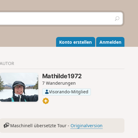
S
u
c
h
e
Konto erstellen
Anmelden
n
AUTOR
Mathilde1972
7 Wanderungen
Visorando-Mitglied
Maschinell übersetzte Tour -
Originalversion