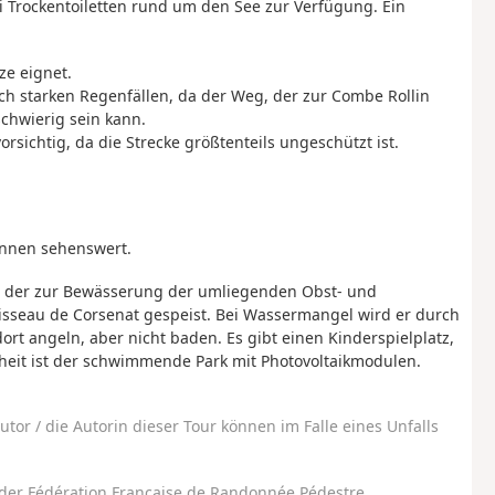
i Trockentoiletten rund um den See zur Verfügung. Ein
ze eignet.
h starken Regenfällen, da der Weg, der zur Combe Rollin
chwierig sein kann.
rsichtig, da die Strecke größtenteils ungeschützt ist.
r innen sehenswert.
ee, der zur Bewässerung der umliegenden Obst- und
isseau de Corsenat gespeist. Bei Wassermangel wird er durch
t angeln, aber nicht baden. Es gibt einen Kinderspielplatz,
heit ist der schwimmende Park mit Photovoltaikmodulen.
utor / die Autorin dieser Tour können im Falle eines Unfalls
der Fédération Française de Randonnée Pédestre