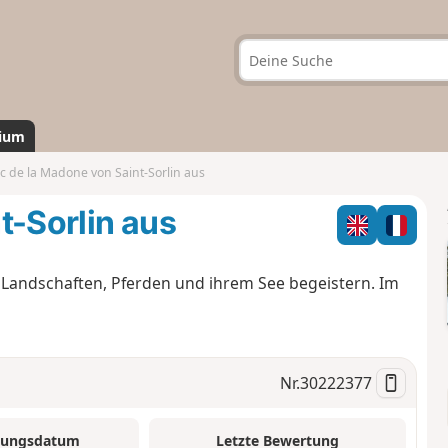
ium
c de la Madone von Saint-Sorlin aus
t-Sorlin aus
 Landschaften, Pferden und ihrem See begeistern. Im
Nr.
30222377
tungsdatum
Letzte Bewertung