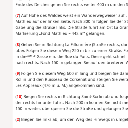
Ende des Deiches gehen Sie rechts weiter 400 m um den 
(
7
) Auf Höhe des Waldes weist ein Wanderwegweiser auf „
Mathieu auf der linken Seite. Nach 300 m folgen Sie der 
Gabelung die Straße links. Die Straße führt am Ort La Gra
Markierung „Fond Mathieu – 442 m” gelangen.
(
8
) Gehen Sie in Richtung La Fillonnière (Straße rechts, da
über. Folgen Sie diesem Weg 250 m bis zu einer Straße. F
zweite
in die
Gasse ein: die Rue du Puits. Diese geht schnel
nach rechts. Nach 150 m gelangen Sie auf den breiteren
(
9
) Folgen Sie diesem Weg 600 m lang und biegen Sie dann
Rollin und den Ruisseau de Corsenat und steigen Sie weite
Les Appreaux (476 m ü. M.) angekommen sind.
(
10
) Biegen Sie rechts in Richtung Saint-Sorlin ab und fo
der rechts hinunterführt. Nach 200 m können Sie nicht me
150 m weiter, überqueren Sie die Straße und gelangen Si
(
2
) Biegen Sie links ab, um den Weg des Hinwegs in umge