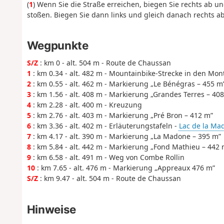
(
1
) Wenn Sie die Straße erreichen, biegen Sie rechts ab un
stoßen. Biegen Sie dann links und gleich danach rechts a
Wegpunkte
S/Z
: km 0 - alt. 504 m - Route de Chaussan
1
: km 0.34 - alt. 482 m - Mountainbike-Strecke in den Mon
2
: km 0.55 - alt. 462 m - Markierung „Le Bénégras – 455 m
3
: km 1.56 - alt. 408 m - Markierung „Grandes Terres – 40
4
: km 2.28 - alt. 400 m - Kreuzung
5
: km 2.76 - alt. 403 m - Markierung „Pré Bron – 412 m”
6
: km 3.36 - alt. 402 m - Erläuterungstafeln -
Lac de la Ma
7
: km 4.17 - alt. 390 m - Markierung „La Madone – 395 m”
8
: km 5.84 - alt. 442 m - Markierung „Fond Mathieu – 442 
9
: km 6.58 - alt. 491 m - Weg von Combe Rollin
10
: km 7.65 - alt. 476 m - Markierung „Appreaux 476 m”
S/Z
: km 9.47 - alt. 504 m - Route de Chaussan
Hinweise