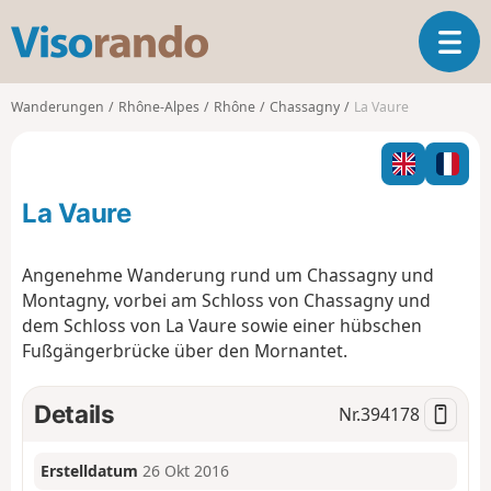
V
T
i
o
s
g
o
Wanderungen
Rhône-Alpes
Rhône
Chassagny
La Vaure
g
r
l
a
e
n
n
d
La Vaure
a
o
v
i
Angenehme Wanderung rund um Chassagny und
g
Montagny, vorbei am Schloss von Chassagny und
a
dem Schloss von La Vaure sowie einer hübschen
t
Fußgängerbrücke über den Mornantet.
i
o
n
Details
Nr.
394178
Erstelldatum
26 Okt 2016