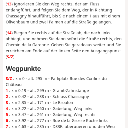
(
13
) Ignorieren Sie den Weg rechts, der am Fluss
entlangführt, und folgen Sie dem Weg, der in Richtung
Chassagny hinaufführt, bis Sie nach einem Haus mit einem
Olivenbaum und zwei Palmen auf die Straße gelangen.
(
14
) Biegen Sie rechts auf die Straße ab, die nach links
abbiegt, und nehmen Sie dann sofort die Straße rechts, den
Chemin de la Garenne. Gehen Sie geradeaus weiter und Sie
erreichen am Ende auf der linken Seite den Ausgangspunkt
(
S/Z
).
Wegpunkte
S/Z
: km 0 - alt. 295 m - Parkplatz Rue des Confins du
Château
1
: km 0.19 - alt. 299 m - Granit-Zahnstange
2
: km 0.42 - alt. 288 m - Schloss Chassagny
3
: km 2.35 - alt. 171 m - Le Broulon
4
: km 3.22 - alt. 260 m - Gabelung, Weg links
5
: km 3.47 - alt. 261 m - Gabelung, Weg rechts
6
: km 3.92 - alt. 277 m - Rue de la Grosse Roche links
7
: km 4.63 - alt. 285 m - D83E, überqueren und den Weg