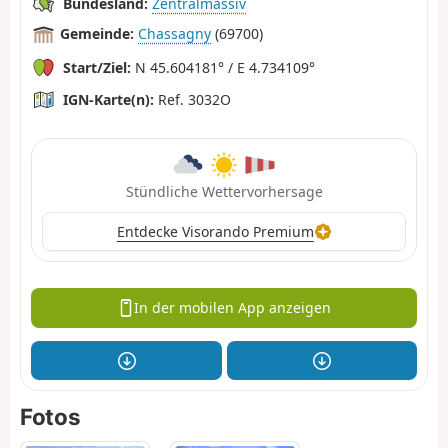
Bundesland:
Zentralmassiv
Gemeinde:
Chassagny
(69700)
Start/Ziel:
N 45.604181° / E 4.734109°
IGN-Karte(n):
Ref. 3032O
Stündliche Wettervorhersage
Entdecke Visorando Premium
In der mobilen App anzeigen
Fotos