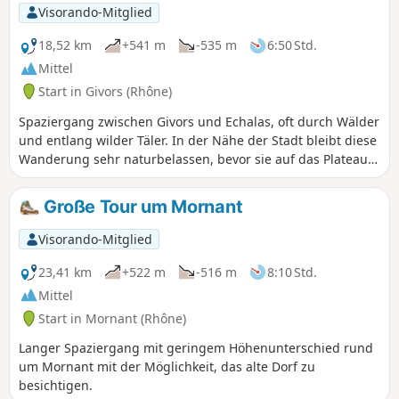
Visorando-Mitglied
18,52 km
+541 m
-535 m
6:50 Std.
Mittel
Start in Givors (Rhône)
Spaziergang zwischen Givors und Echalas, oft durch Wälder
und entlang wilder Täler. In der Nähe der Stadt bleibt diese
Wanderung sehr naturbelassen, bevor sie auf das Plateau
führt.
Große Tour um Mornant
Visorando-Mitglied
23,41 km
+522 m
-516 m
8:10 Std.
Mittel
Start in Mornant (Rhône)
Langer Spaziergang mit geringem Höhenunterschied rund
um Mornant mit der Möglichkeit, das alte Dorf zu
besichtigen.