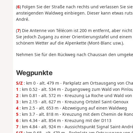
(
6
) Folgen Sie der Straße nach rechts und verlassen Sie si
ansteigenden Waldweg einbiegen. Dieser kann etwas rutsch
André.
(
7
) Die Antenne von Télécom ist 200 m entfernt, aber nic
Sie jedoch Zugang zu einer Orientierungstafel und einem h
schönem Wetter auf die Alpenkette (Mont-Blanc usw.).
Nehmen Sie für den Rückweg nach Chaussan den umgeke
Wegpunkte
S/Z
: km 0 - alt. 479 m - Parkplatz am Ortsausgang von Ch
1
: km 0.52 - alt. 534 m - Zugangsweg zum Wald von Pinlo
2
: km 0.81 - alt. 572 m - Kreuzung La Roche und Wald von
3
: km 2.15 - alt. 627 m - Kreuzung Ortsteil Saint-Genoux
4
: km 2.5 - alt. 653 m - Abzweigung auf einen Waldweg
5
: km 3.7 - alt. 818 m - Kreuzung mit dem Chemin de Ron
6
: km 4.34 - alt. 854 m - Kreuzung mit der D113
7
: km 4.84 - alt. 924 m - Aussichtspunkt Signal Saint-André
S/Z
: km 9.68 - alt. 479 m - Parkplatz am Ortsausgang von