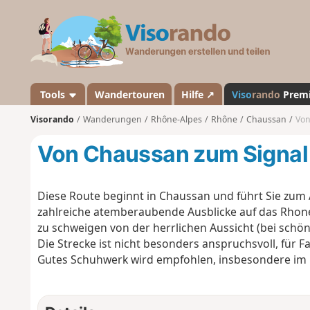
V
i
s
o
r
a
Tools
Wandertouren
Hilfe ↗
Viso
rando
Prem
n
Visorando
Wanderungen
Rhône-Alpes
Rhône
Chaussan
Von
d
o
Von Chaussan zum Signal
Diese Route beginnt in Chaussan und führt Sie zum 
zahlreiche atemberaubende Ausblicke auf das Rhon
zu schweigen von der herrlichen Aussicht (bei schön
Die Strecke ist nicht besonders anspruchsvoll, für F
Gutes Schuhwerk wird empfohlen, insbesondere im 