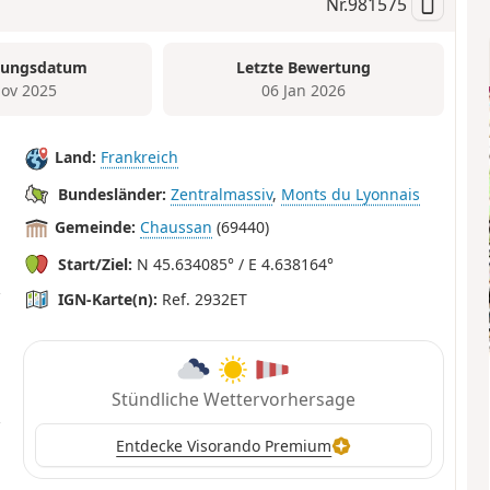
Nr.
981575
tungsdatum
Letzte Bewertung
ov 2025
06 Jan 2026
Land:
Frankreich
Bundesländer:
Zentralmassiv
,
Monts du Lyonnais
Gemeinde:
Chaussan
(69440)
Start/Ziel:
N 45.634085° / E 4.638164°
IGN-Karte(n):
Ref. 2932ET
Stündliche Wettervorhersage
Entdecke Visorando Premium