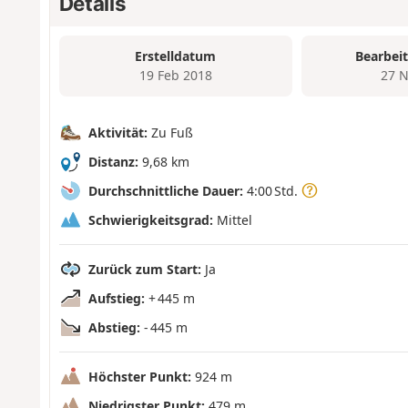
Details
Erstelldatum
Bearbei
19 Feb 2018
27 N
Aktivität:
Zu Fuß
Distanz:
9,68 km
Durchschnittliche Dauer:
4:00 Std.
Schwierigkeitsgrad:
Mittel
Zurück zum Start:
Ja
Aufstieg:
+ 445 m
Abstieg:
- 445 m
Höchster Punkt:
924 m
Niedrigster Punkt:
479 m