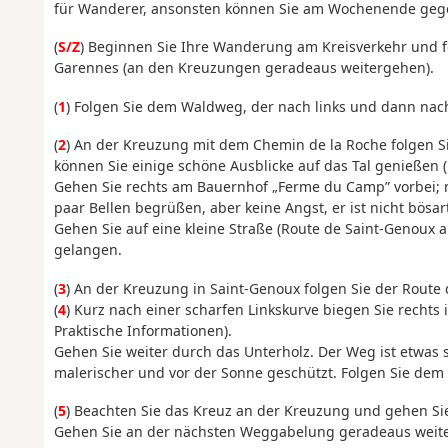
für Wanderer, ansonsten können Sie am Wochenende gege
(
S/Z
) Beginnen Sie Ihre Wanderung am Kreisverkehr und f
Garennes (an den Kreuzungen geradeaus weitergehen).
(
1
) Folgen Sie dem Waldweg, der nach links und dann nach
(
2
) An der Kreuzung mit dem Chemin de la Roche folgen 
können Sie einige schöne Ausblicke auf das Tal genießen (
Gehen Sie rechts am Bauernhof „Ferme du Camp” vorbei; m
paar Bellen begrüßen, aber keine Angst, er ist nicht bösart
Gehen Sie auf eine kleine Straße (Route de Saint-Genoux a
gelangen.
(
3
) An der Kreuzung in Saint-Genoux folgen Sie der Route d
(
4
) Kurz nach einer scharfen Linkskurve biegen Sie rechts 
Praktische Informationen).
Gehen Sie weiter durch das Unterholz. Der Weg ist etwas s
malerischer und vor der Sonne geschützt. Folgen Sie de
(
5
) Beachten Sie das Kreuz an der Kreuzung und gehen Sie 
Gehen Sie an der nächsten Weggabelung geradeaus weiter