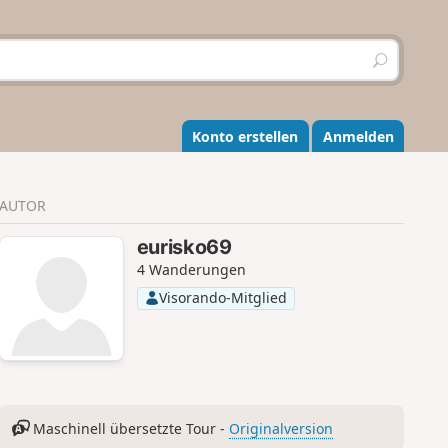
S
u
c
h
e
Konto erstellen
Anmelden
n
AUTOR
eurisko69
4 Wanderungen
Visorando-Mitglied
Maschinell übersetzte Tour -
Originalversion