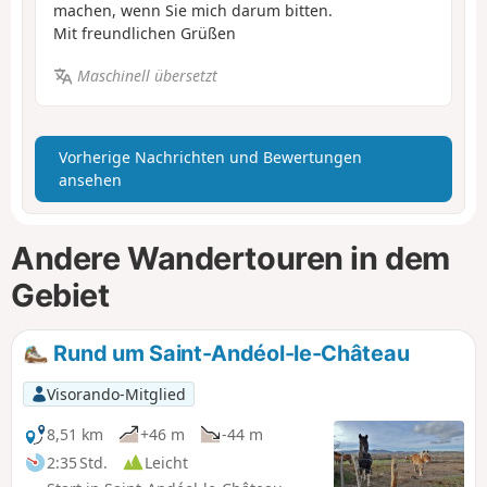
machen, wenn Sie mich darum bitten.
Mit freundlichen Grüßen
Maschinell übersetzt
Vorherige Nachrichten und Bewertungen
ansehen
Andere Wandertouren in dem
Gebiet
Rund um Saint-Andéol-le-Château
Visorando-Mitglied
8,51 km
+46 m
-44 m
2:35 Std.
Leicht