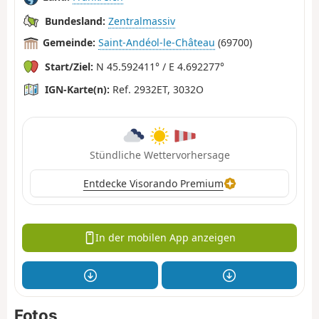
Bundesland:
Zentralmassiv
Gemeinde:
Saint-Andéol-le-Château
(69700)
Start/Ziel:
N 45.592411° / E 4.692277°
IGN-Karte(n):
Ref. 2932ET, 3032O
Stündliche Wettervorhersage
Entdecke Visorando Premium
In der mobilen App anzeigen
Fotos