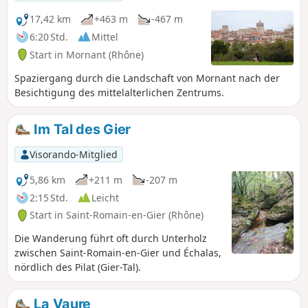
17,42 km
+463 m
-467 m
6:20 Std.
Mittel
Start in Mornant (Rhône)
Spaziergang durch die Landschaft von Mornant nach der
Besichtigung des mittelalterlichen Zentrums.
Im Tal des Gier
Visorando-Mitglied
5,86 km
+211 m
-207 m
2:15 Std.
Leicht
Start in Saint-Romain-en-Gier (Rhône)
Die Wanderung führt oft durch Unterholz
zwischen Saint-Romain-en-Gier und Échalas,
nördlich des Pilat (Gier-Tal).
La Vaure