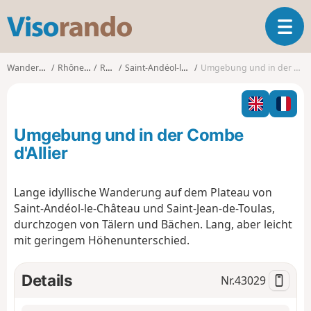
V
T
i
o
s
g
o
Wanderungen
Rhône-Alpes
Rhône
Saint-Andéol-le-Château
Umgebung und in der Combe d'Allier
g
r
l
a
e
n
n
d
Umgebung und in der Combe
a
o
v
d'Allier
i
g
Lange idyllische Wanderung auf dem Plateau von
a
Saint-Andéol-le-Château und Saint-Jean-de-Toulas,
t
i
durchzogen von Tälern und Bächen. Lang, aber leicht
o
mit geringem Höhenunterschied.
n
Details
Nr.
43029