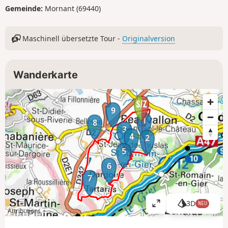
Gemeinde:
Mornant (69440)
Maschinell übersetzte Tour -
Originalversion
Wanderkarte
9
1
8
3
4
2
5
6
7
3D
NEU
K
Attributions
a