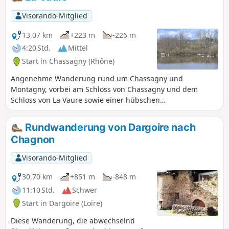
Visorando-Mitglied
13,07 km
+223 m
-226 m
4:20 Std.
Mittel
Start in Chassagny (Rhône)
Angenehme Wanderung rund um Chassagny und
Montagny, vorbei am Schloss von Chassagny und dem
Schloss von La Vaure sowie einer hübschen
Fußgängerbrücke über den Mornantet.
Rundwanderung von Dargoire nach
Chagnon
Visorando-Mitglied
30,70 km
+851 m
-848 m
11:10 Std.
Schwer
Start in Dargoire (Loire)
Diese Wanderung, die abwechselnd