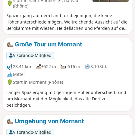
Start in Saint-Andéol-le-Château
(Rhône)
Spaziergang auf dem Land für diejenigen, die keine
Höhenunterschiede mögen. Weitreichende Aussicht auf die
Bergkämme mit Wiesen, Heideflächen und Pferden auf dem
Plateau Mornantais.
Große Tour um Mornant
Visorando-Mitglied
23,41 km
+522 m
-516 m
8:10 Std.
Mittel
Start in Mornant (Rhône)
Langer Spaziergang mit geringem Höhenunterschied rund
um Mornant mit der Möglichkeit, das alte Dorf zu
besichtigen.
Umgebung von Mornant
Visorando-Mitglied