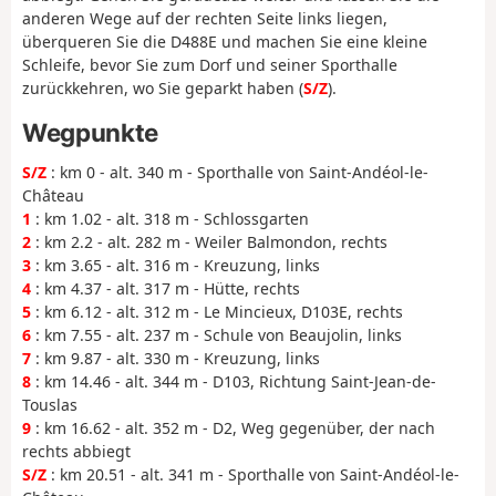
anderen Wege auf der rechten Seite links liegen,
überqueren Sie die D488E und machen Sie eine kleine
Schleife, bevor Sie zum Dorf und seiner Sporthalle
zurückkehren, wo Sie geparkt haben (
S/Z
).
Wegpunkte
S/Z
: km 0 - alt. 340 m - Sporthalle von Saint-Andéol-le-
Château
1
: km 1.02 - alt. 318 m - Schlossgarten
2
: km 2.2 - alt. 282 m - Weiler Balmondon, rechts
3
: km 3.65 - alt. 316 m - Kreuzung, links
4
: km 4.37 - alt. 317 m - Hütte, rechts
5
: km 6.12 - alt. 312 m - Le Mincieux, D103E, rechts
6
: km 7.55 - alt. 237 m - Schule von Beaujolin, links
7
: km 9.87 - alt. 330 m - Kreuzung, links
8
: km 14.46 - alt. 344 m - D103, Richtung Saint-Jean-de-
Touslas
9
: km 16.62 - alt. 352 m - D2, Weg gegenüber, der nach
rechts abbiegt
S/Z
: km 20.51 - alt. 341 m - Sporthalle von Saint-Andéol-le-