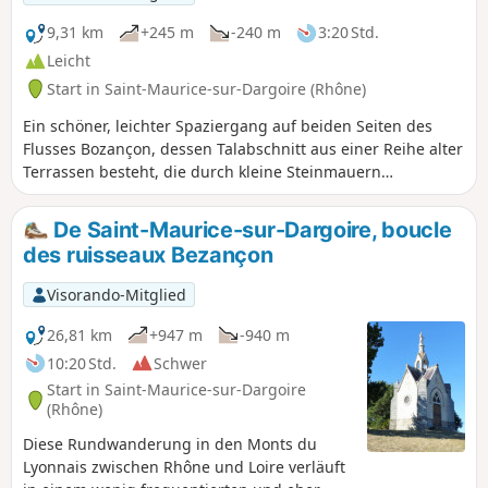
9,31 km
+245 m
-240 m
3:20 Std.
Leicht
Start in Saint-Maurice-sur-Dargoire (Rhône)
Ein schöner, leichter Spaziergang auf beiden Seiten des
Flusses Bozançon, dessen Talabschnitt aus einer Reihe alter
Terrassen besteht, die durch kleine Steinmauern
strukturiert sind. Ein Vorgeschmack auf die Provence... Alte
Beschreibung, siehe Bewertungen, wenn Sie die App nicht
De Saint-Maurice-sur-Dargoire, boucle
verwenden.
des ruisseaux Bezançon
Visorando-Mitglied
26,81 km
+947 m
-940 m
10:20 Std.
Schwer
Start in Saint-Maurice-sur-Dargoire
(Rhône)
Diese Rundwanderung in den Monts du
Lyonnais zwischen Rhône und Loire verläuft