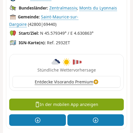
Bundesländer:
Zentralmassiv
,
Monts du Lyonnais
Gemeinde:
Saint-Maurice-sur-
Dargoire
(42800|69440)
Start/Ziel:
N 45.579349° / E 4.630863°
IGN-Karte(n):
Ref. 2932ET
Stündliche Wettervorhersage
Entdecke Visorando Premium
In der mobilen App anzeigen