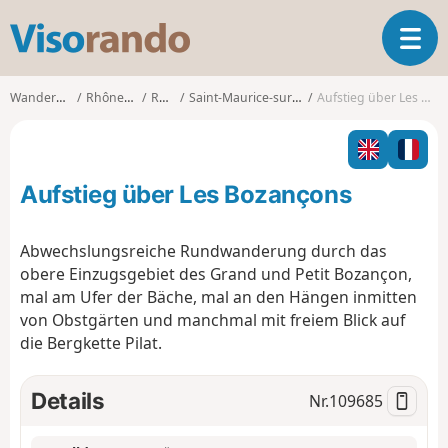
V
T
i
o
s
g
o
Wanderungen
Rhône-Alpes
Rhône
Saint-Maurice-sur-Dargoire
Aufstieg über Les Bozançons
g
r
l
a
e
n
n
d
Aufstieg über Les Bozançons
a
o
v
i
Abwechslungsreiche Rundwanderung durch das
g
obere Einzugsgebiet des Grand und Petit Bozançon,
a
mal am Ufer der Bäche, mal an den Hängen inmitten
t
von Obstgärten und manchmal mit freiem Blick auf
i
o
die Bergkette Pilat.
n
Details
Nr.
109685