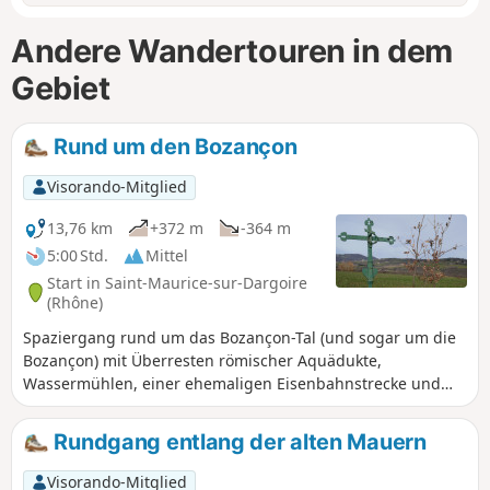
Andere Wandertouren in dem
Gebiet
Rund um den Bozançon
Visorando-Mitglied
13,76 km
+372 m
-364 m
5:00 Std.
Mittel
Start in Saint-Maurice-sur-Dargoire
(Rhône)
Spaziergang rund um das Bozançon-Tal (und sogar um die
Bozançon) mit Überresten römischer Aquädukte,
Wassermühlen, einer ehemaligen Eisenbahnstrecke und
ehemaligen Goldminen. In Les Piles kann man weiter den
Bozançon hinauf bis zum Viadukt wandern und über die
Rundgang entlang der alten Mauern
alte Eisenbahnstrecke nach Jurieux zurückkehren (2
Stunden zusätzlich).
Visorando-Mitglied