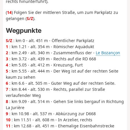
rechts hinunterführt).
(
14
) Folgen Sie der mittleren Straße, um zum Parkplatz zu
gelangen (
S/Z
).
Wegpunkte
S/Z
: km 0 - alt. 451 m - Öffentlicher Parkplatz
1
: km 1.21 - alt. 354 m - Römischer Aquädukt
2
: km 2.49 - alt. 340 m - Zusammenfluss der -
Le Bozançon
3
: km 3.72 - alt. 439 m - Rechts auf die RD 668
4
: km 5.05 - alt. 412 m - Kreuzung, Furt
5
: km 5.55 - alt. 444 m - Der Weg ist auf der rechten Seite
kaum zu sehen
6
: km 6.6 - alt. 505 m - Guter Weg auf der rechten Seite.
7
: km 8.44 - alt. 530 m - Rechts, parallel zur Straße
verlaufender Weg
8
: km 9.09 - alt. 514 m - Gehen Sie links bergauf in Richtung
La Jurière
9
: km 10.98 - alt. 537 m - Abkürzung zur D668
10
: km 11.51 - alt. 608 m - In Arzelier, rechts
11
: km 12.68 - alt. 451 m - Ehemalige Eisenbahnstrecke