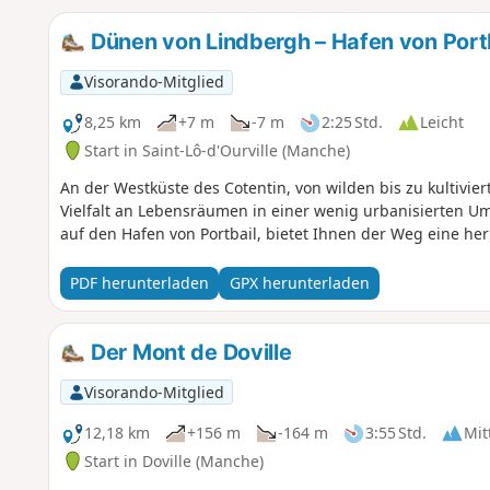
Dünen von Lindbergh – Hafen von Port
Visorando-Mitglied
8,25 km
+7 m
-7 m
2:25 Std.
Leicht
Start in Saint-Lô-d'Ourville (Manche)
An der Westküste des Cotentin, von wilden bis zu kultivi
Vielfalt an Lebensräumen in einer wenig urbanisierten U
auf den Hafen von Portbail, bietet Ihnen der Weg eine her
PDF herunterladen
GPX herunterladen
Der Mont de Doville
Visorando-Mitglied
12,18 km
+156 m
-164 m
3:55 Std.
Mit
Start in Doville (Manche)