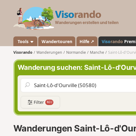
V
i
s
o
r
a
Tools
Wandertouren
Hilfe ↗
Viso
rando
Prem
n
Visorando
Wanderungen
Normandie
Manche
Saint-Lô-d'Ourvi
d
o
Wanderung suchen: Saint-Lô-d'Ourvi
Filter
NEU
Wanderungen Saint-Lô-d'Ourv