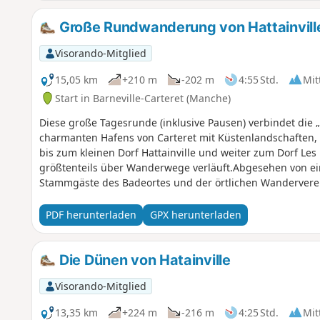
Große Rundwanderung von Hattainville
Visorando-Mitglied
15,05 km
+210 m
-202 m
4:55 Std.
Mit
Start in Barneville-Carteret (Manche)
Diese große Tagesrunde (inklusive Pausen) verbindet die 
charmanten Hafens von Carteret mit Küstenlandschaften, 
bis zum kleinen Dorf Hattainville und weiter zum Dorf Les
größtenteils über Wanderwege verläuft.Abgesehen von eini
Stammgäste des Badeortes und der örtlichen Wandervere
empfohlen
PDF herunterladen
GPX herunterladen
Die Dünen von Hatainville
Visorando-Mitglied
13,35 km
+224 m
-216 m
4:25 Std.
Mit