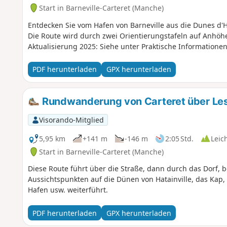
Start in Barneville-Carteret (Manche)
Entdecken Sie vom Hafen von Barneville aus die Dunes d'H
Die Route wird durch zwei Orientierungstafeln auf Anhöhen
Aktualisierung 2025: Siehe unter Praktische Information
PDF herunterladen
GPX herunterladen
Rundwanderung von Carteret über Les 
Visorando-Mitglied
5,95 km
+141 m
-146 m
2:05 Std.
Leic
Start in Barneville-Carteret (Manche)
Diese Route führt über die Straße, dann durch das Dorf, 
Aussichtspunkten auf die Dünen von Hatainville, das Kap, 
Hafen usw. weiterführt.
PDF herunterladen
GPX herunterladen