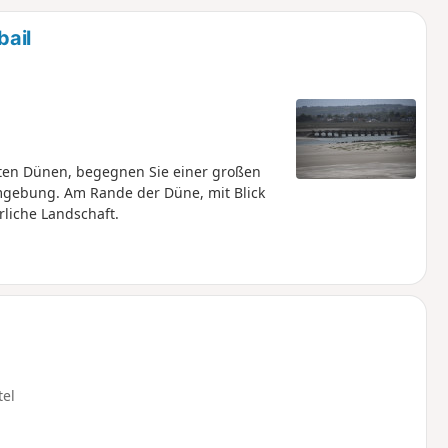
u
n
bail
m
erten Dünen, begegnen Sie einer großen
mgebung. Am Rande der Düne, mit Blick
rliche Landschaft.
tel