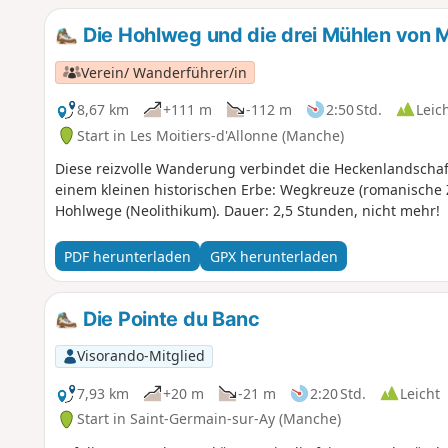
Die Hohlweg und die drei Mühlen von M
Verein/ Wanderführer/in
8,67 km
+111 m
-112 m
2:50 Std.
Leic
Start in Les Moitiers-d'Allonne (Manche)
Diese reizvolle Wanderung verbindet die Heckenlandschaft
einem kleinen historischen Erbe: Wegkreuze (romanische Z
Hohlwege (Neolithikum). Dauer: 2,5 Stunden, nicht mehr!
PDF herunterladen
GPX herunterladen
Die Pointe du Banc
Visorando-Mitglied
7,93 km
+20 m
-21 m
2:20 Std.
Leicht
Start in Saint-Germain-sur-Ay (Manche)