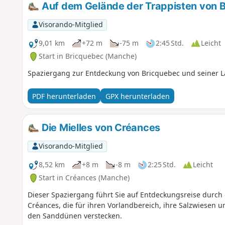
Auf dem Gelände der Trappisten von 
Visorando-Mitglied
9,01 km
+72 m
-75 m
2:45 Std.
Leicht
Start in Bricquebec (Manche)
Spaziergang zur Entdeckung von Bricquebec und seiner L
PDF herunterladen
GPX herunterladen
Die Mielles von Créances
Visorando-Mitglied
8,52 km
+8 m
-8 m
2:25 Std.
Leicht
Start in Créances (Manche)
Dieser Spaziergang führt Sie auf Entdeckungsreise durch
Créances, die für ihren Vorlandbereich, ihre Salzwiesen u
den Sanddünen verstecken.