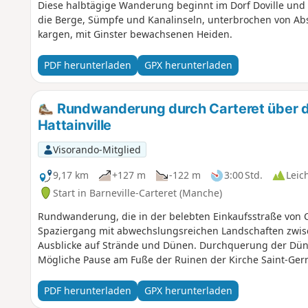
Diese halbtägige Wanderung beginnt im Dorf Doville und
die Berge, Sümpfe und Kanalinseln, unterbrochen von A
kargen, mit Ginster bewachsenen Heiden.
PDF herunterladen
GPX herunterladen
Rundwanderung durch Carteret über d
Hattainville
Visorando-Mitglied
9,17 km
+127 m
-122 m
3:00 Std.
Leic
Start in Barneville-Carteret (Manche)
Rundwanderung, die in der belebten Einkaufsstraße von C
Spaziergang mit abwechslungsreichen Landschaften zwi
Ausblicke auf Strände und Dünen. Durchquerung der Dü
Mögliche Pause am Fuße der Ruinen der Kirche Saint-Ger
PDF herunterladen
GPX herunterladen