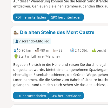
Auf dieser Wanderung können Sie die feinen Sandstrände
entdecken. Genießen Sie einen atemberaubenden Blick au
PDF herunterladen
GPX herunterladen
Die alten Steine des Mont Castre
Visorando-Mitglied
6,90 km
+89 m
-88 m
2:15 Std.
Leicht
Start in Lithaire (Manche)
Begeben Sie sich in die Höhe und reisen Sie durch die Ja
umgestaltet wurde, bietet einen angenehmen Spaziergang
ehemaligen Eisenbahnschienen, die Grünen Wege, gehen.
Loren nahmen, die die Steine zum Bahnhof Lithaire brac
gelangen. Rund um den Teich sehen Sie das alte Schloss, d
Verpassen Sie nicht den 180°-Blick auf die Umgebung.
PDF herunterladen
GPX herunterladen