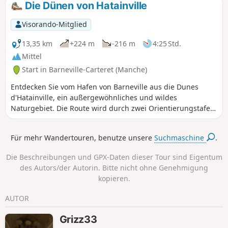
Die Dünen von Hatainville
die Bocage-Landschaft ein.
Visorando-Mitglied
13,35 km
+224 m
-216 m
4:25 Std.
Mittel
Start in Barneville-Carteret (Manche)
Entdecken Sie vom Hafen von Barneville aus die Dunes
d'Hatainville, ein außergewöhnliches und wildes
Naturgebiet. Die Route wird durch zwei Orientierungstafeln
auf Anhöhen ergänzt, die einen schönen Blick auf die Küste
bieten. Aktualisierung 2025: Siehe unter Praktische
Für mehr Wandertouren, benutze unsere
Suchmaschine
.
InformationenGPS oder Visorando-App dringend
empfohlen!
Die Beschreibungen und GPX-Daten dieser Tour sind Eigentum
des Autors/der Autorin. Bitte nicht ohne Genehmigung
kopieren.
AUTOR
Grizz33