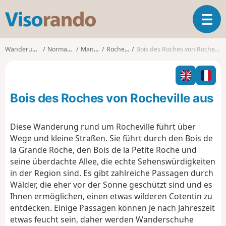
V
T
i
o
s
g
o
Wanderungen
Normandie
Manche
Rocheville
Bois des Roches von Rocheville aus
g
r
l
a
e
n
n
d
Bois des Roches von Rocheville aus
a
o
v
i
Diese Wanderung rund um Rocheville führt über
g
Wege und kleine Straßen. Sie führt durch den Bois de
a
la Grande Roche, den Bois de la Petite Roche und
t
seine überdachte Allee, die echte Sehenswürdigkeiten
i
o
in der Region sind. Es gibt zahlreiche Passagen durch
n
Wälder, die eher vor der Sonne geschützt sind und es
Ihnen ermöglichen, einen etwas wilderen Cotentin zu
entdecken. Einige Passagen können je nach Jahreszeit
etwas feucht sein, daher werden Wanderschuhe