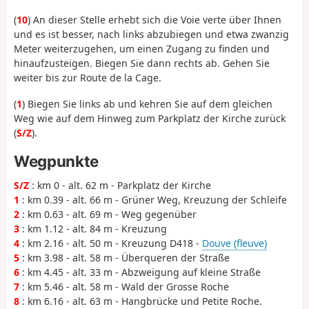
(
10
) An dieser Stelle erhebt sich die Voie verte über Ihnen
und es ist besser, nach links abzubiegen und etwa zwanzig
Meter weiterzugehen, um einen Zugang zu finden und
hinaufzusteigen. Biegen Sie dann rechts ab. Gehen Sie
weiter bis zur Route de la Cage.
(
1
) Biegen Sie links ab und kehren Sie auf dem gleichen
Weg wie auf dem Hinweg zum Parkplatz der Kirche zurück
(
S/Z
).
Wegpunkte
S/Z
: km 0 - alt. 62 m - Parkplatz der Kirche
1
: km 0.39 - alt. 66 m - Grüner Weg, Kreuzung der Schleife
2
: km 0.63 - alt. 69 m - Weg gegenüber
3
: km 1.12 - alt. 84 m - Kreuzung
4
: km 2.16 - alt. 50 m - Kreuzung D418 -
Douve (fleuve)
5
: km 3.98 - alt. 58 m - Überqueren der Straße
6
: km 4.45 - alt. 33 m - Abzweigung auf kleine Straße
7
: km 5.46 - alt. 58 m - Wald der Grosse Roche
8
: km 6.16 - alt. 63 m - Hangbrücke und Petite Roche.