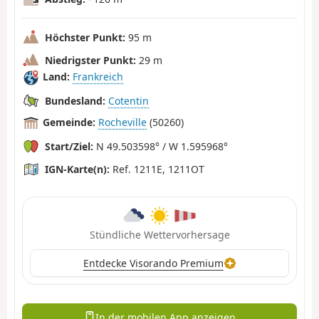
Höchster Punkt:
95 m
Niedrigster Punkt:
29 m
Land:
Frankreich
Bundesland:
Cotentin
Gemeinde:
Rocheville
(50260)
Start/Ziel:
N 49.503598° / W 1.595968°
IGN-Karte(n):
Ref. 1211E, 1211OT
Stündliche Wettervorhersage
Entdecke Visorando Premium
In der mobilen App anzeigen