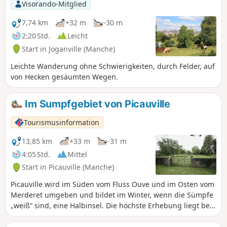
Visorando-Mitglied
7,74 km
+32 m
-30 m
2:20 Std.
Leicht
Start in Joganville (Manche)
Leichte Wanderung ohne Schwierigkeiten, durch Felder, auf
von Hecken gesäumten Wegen.
Im Sumpfgebiet von Picauville
Tourismusinformation
13,85 km
+33 m
-31 m
4:05 Std.
Mittel
Start in Picauville (Manche)
Picauville wird im Süden vom Fluss Ouve und im Osten vom
Merderet umgeben und bildet im Winter, wenn die Sümpfe
„weiß“ sind, eine Halbinsel. Die höchste Erhebung liegt bei
29 m. Die vorgeschlagene Route führt an den Sümpfen
entlang und taucht dann auf Hohlwegen oder „Chasses“ in