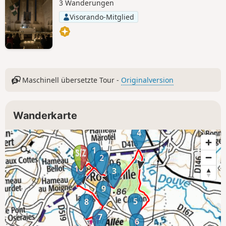
3 Wanderungen
Visorando-Mitglied
Maschinell übersetzte Tour -
Originalversion
Wanderkarte
4
1
2
10
3
9
5
8
7
6