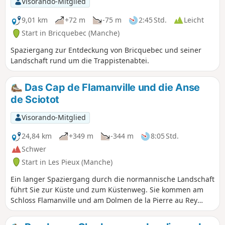
Visorando-Mitglied
9,01 km
+72 m
-75 m
2:45 Std.
Leicht
Start in Bricquebec (Manche)
Spaziergang zur Entdeckung von Bricquebec und seiner
Landschaft rund um die Trappistenabtei.
Das Cap de Flamanville und die Anse
de Sciotot
Visorando-Mitglied
24,84 km
+349 m
-344 m
8:05 Std.
Schwer
Start in Les Pieux (Manche)
Ein langer Spaziergang durch die normannische Landschaft
führt Sie zur Küste und zum Küstenweg. Sie kommen am
Schloss Flamanville und am Dolmen de la Pierre au Rey
vorbei, der das Cap de Flamanville und die Strände der
Anse de Sciotot überragt. Auf dem Gipfel der Roche à