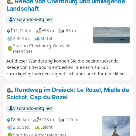
Reede von Cherbourg und umliegende
Coucou haben Sie einen schönen Blick über die gesamte
Landschaft
Bucht.
Visorando-Mitglied
11,71 km
+93 m
-93 m
3:35 Std.
Mittel
Start in Cherbourg-Octeville
(Manche)
Auf dieser Wanderung können Sie die beeindruckende
Reede von Cherbourg entdecken. Sie kann zu Fuß
zurückgelegt werden, eignet sich aber auch für eine kleine
Radtour mit der Familie. Die Wege sind überall mit dem
Fahrrad befahrbar und die Route umfasst eine große
Rundweg im Dreieck: Le Rozel, Mielle de
Anzahl an Radwegen. Trotz der kurzen Entfernung gibt es
Sciotot, Cap du Rozel
einige Aufstiege. Auf dem zweiten Teil der Wanderung
können Sie die relativ ländliche Umgebung und die
Visorando-Mitglied
altmodischen Ecken rund um die Stadt genießen.
8,96 km
+128 m
-125 m
2:55 Std.
Leicht
Start in Le Rozel (Manche)