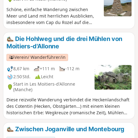
Schöne, einfache Wanderung zwischen
Meer und Land mit herrlichen Ausblicken,
insbesondere vom Cap du Rozel auf die
Anse de Sciotot im Norden und auf den
langen Strand zwischen Surtainville und
Die Hohlweg und die drei Mühlen von
dem Cap de Carteret im Süden.
Moitiers-d'Allonne
Verein/ Wanderführer/in
8,67 km
+111 m
-112 m
2:50 Std.
Leicht
Start in Les Moitiers-d'Allonne
(Manche)
Diese reizvolle Wanderung verbindet die Heckenlandschaft
des Cotentin (Hecken, Obstgärten...) mit einem kleinen
historischen Erbe: Wegkreuze (romanische Zeit), Mühlen
(19. Jahrhundert) und Hohlwege (Neolithikum). Dauer: 2,5
Stunden, nicht mehr!
Zwischen Joganville und Montebourg