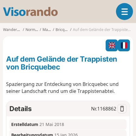
V
T
i
o
s
g
o
Wanderungen
Normandie
Manche
Bricquebec
Auf dem Gelände der Trappisten von Bricquebec
g
r
l
a
e
n
n
d
Auf dem Gelände der Trappisten
a
o
v
von Bricquebec
i
g
Spaziergang zur Entdeckung von Bricquebec und
a
seiner Landschaft rund um die Trappistenabtei.
t
i
o
Details
Nr.
1168862
n
Erstelldatum
21 Mai 2018
Bearbeitungsdatum
15 Jan 2026