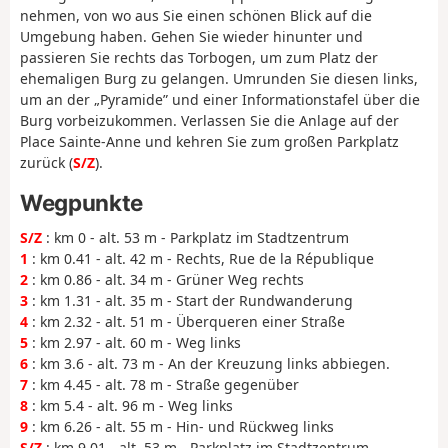
nehmen, von wo aus Sie einen schönen Blick auf die
Umgebung haben. Gehen Sie wieder hinunter und
passieren Sie rechts das Torbogen, um zum Platz der
ehemaligen Burg zu gelangen. Umrunden Sie diesen links,
um an der „Pyramide” und einer Informationstafel über die
Burg vorbeizukommen. Verlassen Sie die Anlage auf der
Place Sainte-Anne und kehren Sie zum großen Parkplatz
zurück (
S/Z
).
Wegpunkte
S/Z
: km 0 - alt. 53 m - Parkplatz im Stadtzentrum
1
: km 0.41 - alt. 42 m - Rechts, Rue de la République
2
: km 0.86 - alt. 34 m - Grüner Weg rechts
3
: km 1.31 - alt. 35 m - Start der Rundwanderung
4
: km 2.32 - alt. 51 m - Überqueren einer Straße
5
: km 2.97 - alt. 60 m - Weg links
6
: km 3.6 - alt. 73 m - An der Kreuzung links abbiegen.
7
: km 4.45 - alt. 78 m - Straße gegenüber
8
: km 5.4 - alt. 96 m - Weg links
9
: km 6.26 - alt. 55 m - Hin- und Rückweg links
S/Z
: km 9.01 - alt. 53 m - Parkplatz im Stadtzentrum