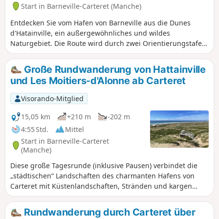
Start in Barneville-Carteret (Manche)
Entdecken Sie vom Hafen von Barneville aus die Dunes
d'Hatainville, ein außergewöhnliches und wildes
Naturgebiet. Die Route wird durch zwei Orientierungstafeln
auf Anhöhen ergänzt, die einen schönen Blick auf die Küste
bieten. Aktualisierung 2025: Siehe unter Praktische
Große Rundwanderung von Hattainville
InformationenGPS oder Visorando-App dringend
und Les Moitiers-d'Alonne ab Carteret
empfohlen!
Visorando-Mitglied
15,05 km
+210 m
-202 m
4:55 Std.
Mittel
Start in Barneville-Carteret
(Manche)
Diese große Tagesrunde (inklusive Pausen) verbindet die
„städtischen“ Landschaften des charmanten Hafens von
Carteret mit Küstenlandschaften, Stränden und kargen
Heideflächen, die bis zum kleinen Dorf Hattainville und
weiter zum Dorf Les Moitiers-d'Alonne führen, wobei der
Rundwanderung durch Carteret über
Weg größtenteils über Wanderwege verläuft.Abgesehen