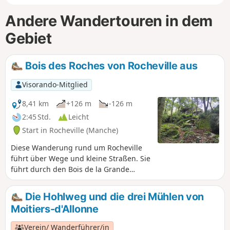
Andere Wandertouren in dem
Gebiet
Bois des Roches von Rocheville aus
Visorando-Mitglied
8,41 km
+126 m
-126 m
2:45 Std.
Leicht
Start in Rocheville (Manche)
Diese Wanderung rund um Rocheville
führt über Wege und kleine Straßen. Sie
führt durch den Bois de la Grande
Roche, den Bois de la Petite Roche und
seine überdachte Allee, die echte
Die Hohlweg und die drei Mühlen von
Sehenswürdigkeiten in der Region sind.
Moitiers-d'Allonne
Es gibt zahlreiche Passagen durch
Wälder, die eher vor der Sonne
Verein/ Wanderführer/in