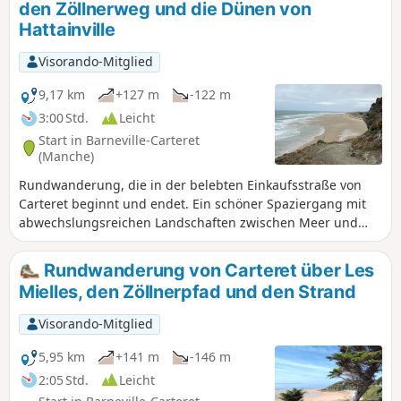
den Zöllnerweg und die Dünen von
von einigen Varianten ist dies ein Klassiker für Stammgäste
Hattainville
des Badeortes und der örtlichen Wandervereine!Die
Visorando-App wird in den Dünen empfohlen
Visorando-Mitglied
9,17 km
+127 m
-122 m
3:00 Std.
Leicht
Start in Barneville-Carteret
(Manche)
Rundwanderung, die in der belebten Einkaufsstraße von
Carteret beginnt und endet. Ein schöner Spaziergang mit
abwechslungsreichen Landschaften zwischen Meer und
Land. atemberaubende Ausblicke auf Strände und Dünen.
Durchquerung der Dünen, Flora und Fauna zum
Rundwanderung von Carteret über Les
Bewundern. Mögliche Pause am Fuße der Ruinen der
Mielles, den Zöllnerpfad und den Strand
Kirche Saint-Germain.
Visorando-Mitglied
5,95 km
+141 m
-146 m
2:05 Std.
Leicht