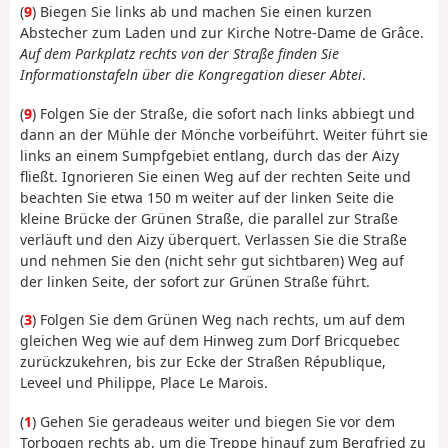
(
9
) Biegen Sie links ab und machen Sie einen kurzen
Abstecher zum Laden und zur Kirche Notre-Dame de Grâce.
Auf dem Parkplatz rechts von der Straße finden Sie
Informationstafeln über die Kongregation dieser Abtei
.
(
9
) Folgen Sie der Straße, die sofort nach links abbiegt und
dann an der Mühle der Mönche vorbeiführt. Weiter führt sie
links an einem Sumpfgebiet entlang, durch das der Aizy
fließt. Ignorieren Sie einen Weg auf der rechten Seite und
beachten Sie etwa 150 m weiter auf der linken Seite die
kleine Brücke der Grünen Straße, die parallel zur Straße
verläuft und den Aizy überquert. Verlassen Sie die Straße
und nehmen Sie den (nicht sehr gut sichtbaren) Weg auf
der linken Seite, der sofort zur Grünen Straße führt.
(
3
) Folgen Sie dem Grünen Weg nach rechts, um auf dem
gleichen Weg wie auf dem Hinweg zum Dorf Bricquebec
zurückzukehren, bis zur Ecke der Straßen République,
Leveel und Philippe, Place Le Marois.
(
1
) Gehen Sie geradeaus weiter und biegen Sie vor dem
Torbogen rechts ab, um die Treppe hinauf zum Bergfried zu