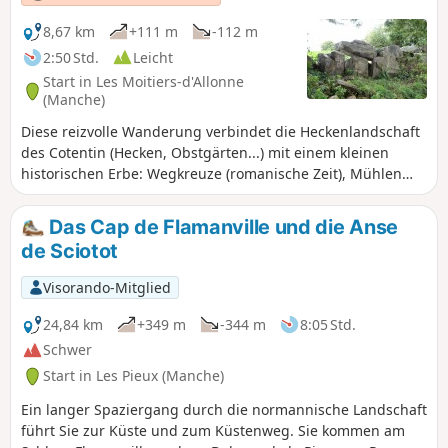
geschützt sind und es Ihnen
ermöglichen, einen etwas wilderen
8,67 km
+111 m
-112 m
Cotentin zu entdecken. Einige Passagen
2:50 Std.
Leicht
können je nach Jahreszeit etwas feucht
Start in Les Moitiers-d'Allonne
sein, daher werden Wanderschuhe
(Manche)
empfohlen, um ein Ausrutschen zu
Diese reizvolle Wanderung verbindet die Heckenlandschaft
vermeiden.
des Cotentin (Hecken, Obstgärten...) mit einem kleinen
historischen Erbe: Wegkreuze (romanische Zeit), Mühlen
(19. Jahrhundert) und Hohlwege (Neolithikum). Dauer: 2,5
Stunden, nicht mehr!
Das Cap de Flamanville und die Anse
de Sciotot
Visorando-Mitglied
24,84 km
+349 m
-344 m
8:05 Std.
Schwer
Start in Les Pieux (Manche)
Ein langer Spaziergang durch die normannische Landschaft
führt Sie zur Küste und zum Küstenweg. Sie kommen am