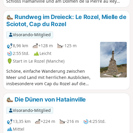
Schloss Flamanville und am Dolmen de la Pierre au Rey
vorbei, der das Cap de Flamanville und die Strände der
Anse de Sciotot überragt. Auf dem Gipfel der Roche à
Rundweg im Dreieck: Le Rozel, Mielle de
Coucou haben Sie einen schönen Blick über die gesamte
Sciotot, Cap du Rozel
Bucht.
Visorando-Mitglied
8,96 km
+128 m
-125 m
2:55 Std.
Leicht
Start in Le Rozel (Manche)
Schöne, einfache Wanderung zwischen
Meer und Land mit herrlichen Ausblicken,
insbesondere vom Cap du Rozel auf die
Anse de Sciotot im Norden und auf den
langen Strand zwischen Surtainville und
Die Dünen von Hatainville
dem Cap de Carteret im Süden.
Visorando-Mitglied
13,35 km
+224 m
-216 m
4:25 Std.
Mittel