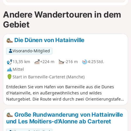
Andere Wandertouren in dem
Gebiet
Die Dünen von Hatainville
Visorando-Mitglied
13,35 km
+224 m
-216 m
4:25 Std.
Mittel
Start in Barneville-Carteret (Manche)
Entdecken Sie vom Hafen von Barneville aus die Dunes
d'Hatainville, ein außergewöhnliches und wildes
Naturgebiet. Die Route wird durch zwei Orientierungstafeln
auf Anhöhen ergänzt, die einen schönen Blick auf die Küste
bieten. Aktualisierung 2025: Siehe unter Praktische
Große Rundwanderung von Hattainville
InformationenGPS oder Visorando-App dringend
und Les Moitiers-d'Alonne ab Carteret
empfohlen!