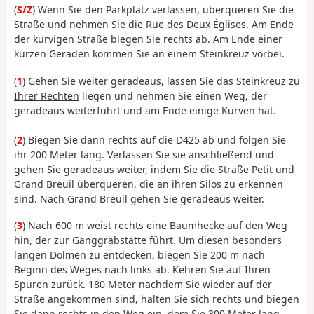
(
S/Z
) Wenn Sie den Parkplatz verlassen, überqueren Sie die
Straße und nehmen Sie die Rue des Deux Églises. Am Ende
der kurvigen Straße biegen Sie rechts ab. Am Ende einer
kurzen Geraden kommen Sie an einem Steinkreuz vorbei.
(
1
) Gehen Sie weiter geradeaus, lassen Sie das Steinkreuz
zu
Ihrer Rechten
liegen und nehmen Sie einen Weg, der
geradeaus weiterführt und am Ende einige Kurven hat.
(
2
) Biegen Sie dann rechts auf die D425 ab und folgen Sie
ihr 200 Meter lang. Verlassen Sie sie anschließend und
gehen Sie geradeaus weiter, indem Sie die Straße Petit und
Grand Breuil überqueren, die an ihren Silos zu erkennen
sind. Nach Grand Breuil gehen Sie geradeaus weiter.
(
3
) Nach 600 m weist rechts eine Baumhecke auf den Weg
hin, der zur Ganggrabstätte führt. Um diesen besonders
langen Dolmen zu entdecken, biegen Sie 200 m nach
Beginn des Weges nach links ab. Kehren Sie auf Ihren
Spuren zurück. 180 Meter nachdem Sie wieder auf der
Straße angekommen sind, halten Sie sich rechts und biegen
Sie dann rechts in den Weg ein, dem Sie 300 Meter lang