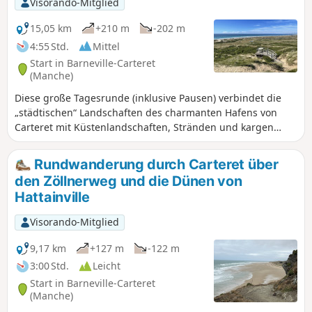
Visorando-Mitglied
15,05 km
+210 m
-202 m
4:55 Std.
Mittel
Start in Barneville-Carteret
(Manche)
Diese große Tagesrunde (inklusive Pausen) verbindet die
„städtischen“ Landschaften des charmanten Hafens von
Carteret mit Küstenlandschaften, Stränden und kargen
Heideflächen, die bis zum kleinen Dorf Hattainville und
weiter zum Dorf Les Moitiers-d'Alonne führen, wobei der
Rundwanderung durch Carteret über
Weg größtenteils über Wanderwege verläuft.Abgesehen
den Zöllnerweg und die Dünen von
von einigen Varianten ist dies ein Klassiker für Stammgäste
Hattainville
des Badeortes und der örtlichen Wandervereine!Die
Visorando-App wird in den Dünen empfohlen
Visorando-Mitglied
9,17 km
+127 m
-122 m
3:00 Std.
Leicht
Start in Barneville-Carteret
(Manche)