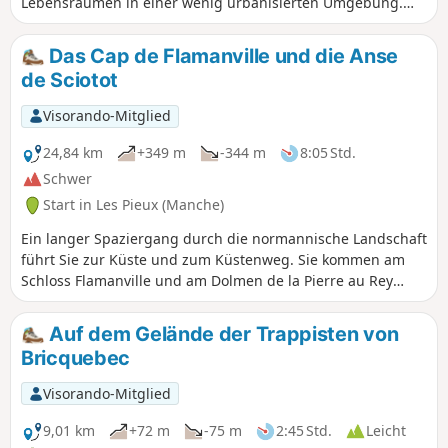
Lebensräumen in einer wenig urbanisierten Umgebung.
Am Rande der Düne, mit Blick auf den Hafen von Portbail,
bietet Ihnen der Weg eine herrliche Landschaft.
Das Cap de Flamanville und die Anse
de Sciotot
Visorando-Mitglied
24,84 km
+349 m
-344 m
8:05 Std.
Schwer
Start in Les Pieux (Manche)
Ein langer Spaziergang durch die normannische Landschaft
führt Sie zur Küste und zum Küstenweg. Sie kommen am
Schloss Flamanville und am Dolmen de la Pierre au Rey
vorbei, der das Cap de Flamanville und die Strände der
Anse de Sciotot überragt. Auf dem Gipfel der Roche à
Auf dem Gelände der Trappisten von
Coucou haben Sie einen schönen Blick über die gesamte
Bricquebec
Bucht.
Visorando-Mitglied
9,01 km
+72 m
-75 m
2:45 Std.
Leicht