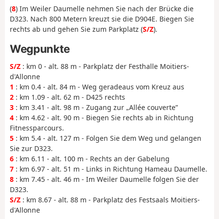
(
8
) Im Weiler Daumelle nehmen Sie nach der Brücke die
D323. Nach 800 Metern kreuzt sie die D904E. Biegen Sie
rechts ab und gehen Sie zum Parkplatz (
S/Z
).
Wegpunkte
S/Z
: km 0 - alt. 88 m - Parkplatz der Festhalle Moitiers-
d'Allonne
1
: km 0.4 - alt. 84 m - Weg geradeaus vom Kreuz aus
2
: km 1.09 - alt. 62 m - D425 rechts
3
: km 3.41 - alt. 98 m - Zugang zur „Allée couverte”
4
: km 4.62 - alt. 90 m - Biegen Sie rechts ab in Richtung
Fitnessparcours.
5
: km 5.4 - alt. 127 m - Folgen Sie dem Weg und gelangen
Sie zur D323.
6
: km 6.11 - alt. 100 m - Rechts an der Gabelung
7
: km 6.97 - alt. 51 m - Links in Richtung Hameau Daumelle.
8
: km 7.45 - alt. 46 m - Im Weiler Daumelle folgen Sie der
D323.
S/Z
: km 8.67 - alt. 88 m - Parkplatz des Festsaals Moitiers-
d'Allonne