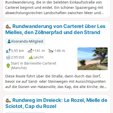
Rundwanderung, die in der belebten Einkaufsstraße von
Carteret beginnt und endet. Ein schöner Spaziergang mit
abwechslungsreichen Landschaften zwischen Meer und
Land. atemberaubende Ausblicke auf Strände und Dünen.
Durchquerung der Dünen, Flora und Fauna zum
Rundwanderung von Carteret über Les
Bewundern. Mögliche Pause am Fuße der Ruinen der
Mielles, den Zöllnerpfad und den Strand
Kirche Saint-Germain.
Visorando-Mitglied
5,95 km
+141 m
-146 m
2:05 Std.
Leicht
Start in Barneville-Carteret
(Manche)
Diese Route führt über die Straße, dann durch das Dorf,
bevor sie auf Sand- oder Steinwegen mit Aussichtspunkten
auf die Dünen von Hatainville, das Kap, die alte Kirche, den
Leuchtturm, den Hafen usw. weiterführt.
Rundweg im Dreieck: Le Rozel, Mielle de
Sciotot, Cap du Rozel