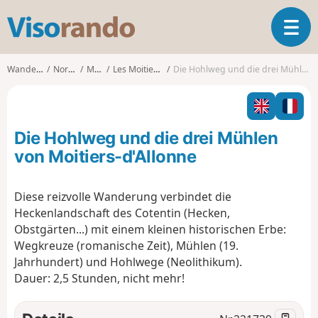
V
T
i
o
s
g
o
Wanderungen
Normandie
Manche
Les Moitiers-d'Allonne
Die Hohlweg und die drei Mühlen von Moitiers-d'Allonne
g
r
l
a
e
n
n
d
Die Hohlweg und die drei Mühlen
a
o
v
von Moitiers-d'Allonne
i
g
Diese reizvolle Wanderung verbindet die
a
Heckenlandschaft des Cotentin (Hecken,
t
i
Obstgärten...) mit einem kleinen historischen Erbe:
o
Wegkreuze (romanische Zeit), Mühlen (19.
n
Jahrhundert) und Hohlwege (Neolithikum).
Dauer: 2,5 Stunden, nicht mehr!