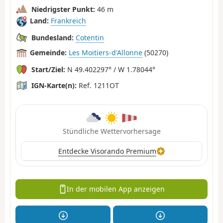
Niedrigster Punkt:
46 m
Land:
Frankreich
Bundesland:
Cotentin
Gemeinde:
Les Moitiers-d'Allonne
(50270)
Start/Ziel:
N 49.402297° / W 1.78044°
IGN-Karte(n):
Ref. 1211OT
Stündliche Wettervorhersage
Entdecke Visorando Premium
In der mobilen App anzeigen