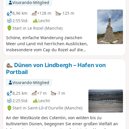
Visorando-Mitglied
8,96 km
+128 m
-125 m
2:55 Std.
Leicht
Start in Le Rozel (Manche)
Schöne, einfache Wanderung zwischen
Meer und Land mit herrlichen Ausblicken,
insbesondere vom Cap du Rozel auf die
Anse de Sciotot im Norden und auf den
langen Strand zwischen Surtainville und
Dünen von Lindbergh – Hafen von
dem Cap de Carteret im Süden.
Portbail
Visorando-Mitglied
8,25 km
+7 m
-7 m
2:25 Std.
Leicht
Start in Saint-Lô-d'Ourville (Manche)
An der Westküste des Cotentin, von wilden bis zu
kultivierten Dünen, begegnen Sie einer großen Vielfalt an