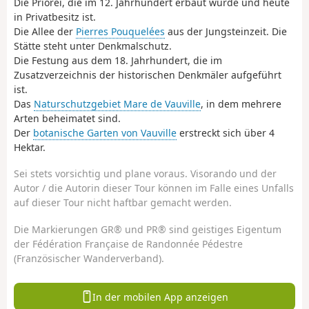
Die Priorei, die im 12. Jahrhundert erbaut wurde und heute
in Privatbesitz ist.
Die Allee der
Pierres Pouquelées
aus der Jungsteinzeit. Die
Stätte steht unter Denkmalschutz.
Die Festung aus dem 18. Jahrhundert, die im
Zusatzverzeichnis der historischen Denkmäler aufgeführt
ist.
Das
Naturschutzgebiet Mare de Vauville
, in dem mehrere
Arten beheimatet sind.
Der
botanische Garten von Vauville
erstreckt sich über 4
Hektar.
Sei stets vorsichtig und plane voraus. Visorando und der
Autor / die Autorin dieser Tour können im Falle eines Unfalls
auf dieser Tour nicht haftbar gemacht werden.
Die Markierungen GR® und PR® sind geistiges Eigentum
der Fédération Française de Randonnée Pédestre
(Französischer Wanderverband).
In der mobilen App anzeigen