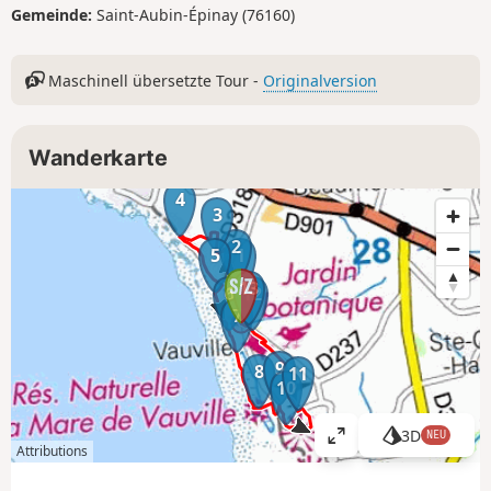
Gemeinde:
Saint-Aubin-Épinay (76160)
Maschinell übersetzte Tour -
Originalversion
Wanderkarte
4
3
2
5
1
13
6
12
7
9
8
11
10
3D
NEU
K
Attributions
a