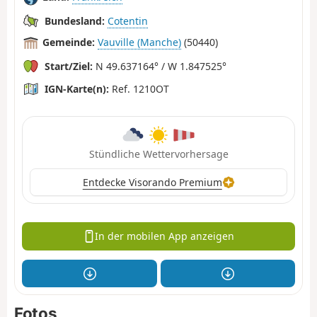
Bundesland:
Cotentin
Gemeinde:
Vauville (Manche)
(50440)
Start/Ziel:
N 49.637164° / W 1.847525°
IGN-Karte(n):
Ref. 1210OT
Stündliche Wettervorhersage
Entdecke Visorando Premium
In der mobilen App anzeigen
Fotos