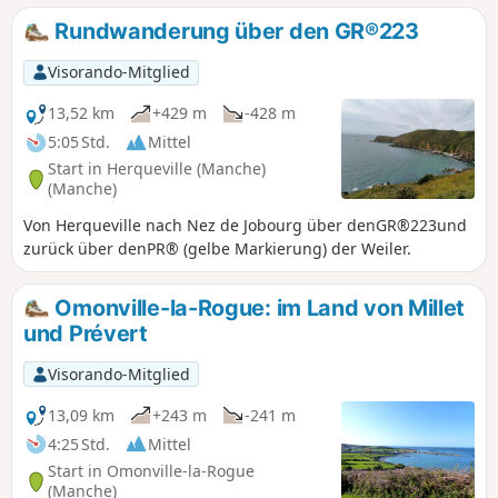
Überreste dieses Bauwerks aus dem Zweiten Weltkrieg zu
Rundwanderung über den GR®223
sehen und bietet einen schönen Ausblick auf Goury und
seine abgelegene Lage.
Visorando-Mitglied
13,52 km
+429 m
-428 m
5:05 Std.
Mittel
Start in Herqueville (Manche)
(Manche)
Von Herqueville nach Nez de Jobourg über denGR®223und
zurück über denPR® (gelbe Markierung) der Weiler.
Omonville-la-Rogue: im Land von Millet
und Prévert
Visorando-Mitglied
13,09 km
+243 m
-241 m
4:25 Std.
Mittel
Start in Omonville-la-Rogue
(Manche)