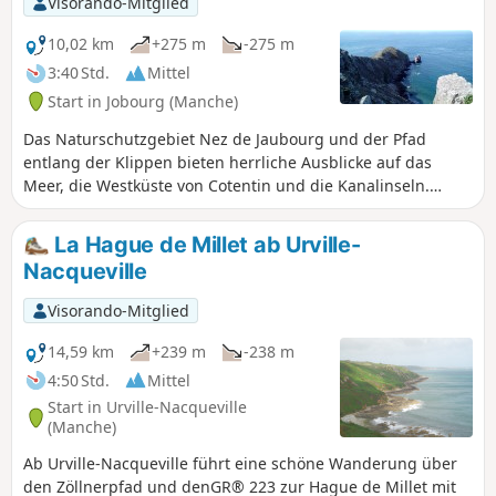
Visorando-Mitglied
10,02 km
+275 m
-275 m
3:40 Std.
Mittel
Start in Jobourg (Manche)
Das Naturschutzgebiet Nez de Jaubourg und der Pfad
entlang der Klippen bieten herrliche Ausblicke auf das
Meer, die Westküste von Cotentin und die Kanalinseln.
Dieser Rundweg bietet eine herrliche Wanderung auf dem
Klippenpfad und eine Fahrt durch die Bocage mit ihren
La Hague de Millet ab Urville-
charmanten Dörfern.
Nacqueville
Visorando-Mitglied
14,59 km
+239 m
-238 m
4:50 Std.
Mittel
Start in Urville-Nacqueville
(Manche)
Ab Urville-Nacqueville führt eine schöne Wanderung über
den Zöllnerpfad und denGR® 223 zur Hague de Millet mit