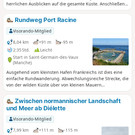
herrlichen Ausblicken auf die gesamte Küste. Anschließend
geht es weiter durch die kleinen, für die Region typischen
Dörfer.
Rundweg Port Racine
Visorando-Mitglied
8,04 km
+91 m
-95 m
2:35 Std.
Leicht
Start in Saint-Germain-des-Vaux
(Manche)
Ausgehend vom kleinsten Hafen Frankreichs ist dies eine
einfache Rundwanderung. Abwechslungsreiche Strecke, die
von der wilden Küste über von kleinen Mauern
umschlossene Felder, ein schönes Steindorf und ein
bewaldetes Tal führt.
Zwischen normannischer Landschaft
und Meer ab Diélette
Visorando-Mitglied
7,99 km
+111 m
-115 m