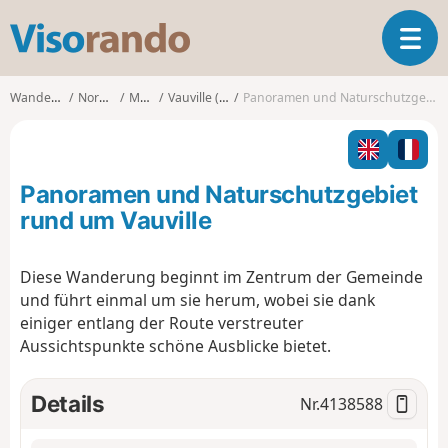
V
T
i
o
s
g
o
Wanderungen
Normandie
Manche
Vauville (Manche)
Panoramen und Naturschutzgebiet rund um Vauville
g
r
l
a
e
n
n
d
Panoramen und Naturschutzgebiet
a
o
v
rund um Vauville
i
g
Diese Wanderung beginnt im Zentrum der Gemeinde
a
und führt einmal um sie herum, wobei sie dank
t
i
einiger entlang der Route verstreuter
o
Aussichtspunkte schöne Ausblicke bietet.
n
Details
Nr.
4138588