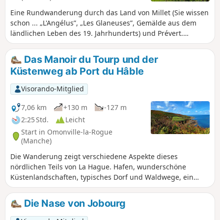
Eine Rundwanderung durch das Land von Millet (Sie wissen
schon ... „L'Angélus”, „Les Glaneuses”, Gemälde aus dem
ländlichen Leben des 19. Jahrhunderts) und Prévert.
Typische Weiler und Dörfer des nördlichen Cotentin. Wir
nehmen denGR®223, einen recht luftigen Zöllnerpfad, von
Das Manoir du Tourp und der
dem aus man die Bucht von Cherbourg, zerklüftete Klippen,
Küstenweg ab Port du Hâble
Kormorane, die sich auf den kleinen Inseln des Hablet
trocknen, die verlassene Cotentine-Farm, mittelalterliche
Visorando-Mitglied
Festungsruinen und schließlich einen Blick aus der
Vogelperspektive auf den kleinen Hafen von Le Hâble
7,06 km
+130 m
-127 m
entdecken kann. Eine Wanderung, die in Erinnerung bleibt!
2:25 Std.
Leicht
Start in Omonville-la-Rogue
(Manche)
Die Wanderung zeigt verschiedene Aspekte dieses
nördlichen Teils von La Hague. Hafen, wunderschöne
Küstenlandschaften, typisches Dorf und Waldwege, ein
Herrenhaus, das im16. Jahrhundert ein ehemaliger
herrschaftlicher Bauernhof war.
Die Nase von Jobourg