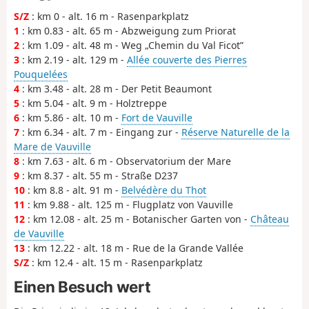
S/Z
: km 0 - alt. 16 m - Rasenparkplatz
1
: km 0.83 - alt. 65 m - Abzweigung zum Priorat
2
: km 1.09 - alt. 48 m - Weg „Chemin du Val Ficot”
3
: km 2.19 - alt. 129 m -
Allée couverte des Pierres
Pouquelées
4
: km 3.48 - alt. 28 m - Der Petit Beaumont
5
: km 5.04 - alt. 9 m - Holztreppe
6
: km 5.86 - alt. 10 m -
Fort de Vauville
7
: km 6.34 - alt. 7 m - Eingang zur -
Réserve Naturelle de la
Mare de Vauville
8
: km 7.63 - alt. 6 m - Observatorium der Mare
9
: km 8.37 - alt. 55 m - Straße D237
10
: km 8.8 - alt. 91 m -
Belvédère du Thot
11
: km 9.88 - alt. 125 m - Flugplatz von Vauville
12
: km 12.08 - alt. 25 m - Botanischer Garten von -
Château
de Vauville
13
: km 12.22 - alt. 18 m - Rue de la Grande Vallée
S/Z
: km 12.4 - alt. 15 m - Rasenparkplatz
Einen Besuch wert