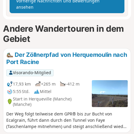
Vorherige Nachrichten und Bewertungen
ansehen
Andere Wandertouren in dem
Gebiet
Der Zöllnerpfad von Herquemoulin nach
Port Racine
Visorando-Mitglied
17,93 km
+265 m
-412 m
5:55 Std.
Mittel
Start in Herqueville (Manche)
(Manche)
Der Weg folgt teilweise dem GPR® bis zur Bucht von
Ecalgrain, führt dann durch den Tunnel von Faye
(Taschenlampe mitnehmen) und steigt anschließend wieder
auf den GR® ab. Diese Variante ermöglicht es, die