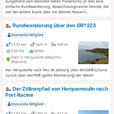
Ausgehend vom kleinsten Hafen Frankreichs ist dies eine
einfache Rundwanderung. Abwechslungsreiche Strecke, die
von der wilden Küste über von kleinen Mauern
umschlossene Felder, ein schönes Steindorf und ein
bewaldetes Tal führt.
Rundwanderung über den GR®223
Visorando-Mitglied
13,52 km
+429 m
-428 m
5:05 Std.
Mittel
Start in Herqueville (Manche)
(Manche)
Von Herqueville nach Nez de Jobourg über denGR®223und
zurück über denPR® (gelbe Markierung) der Weiler.
Der Zöllnerpfad von Herquemoulin nach
Port Racine
Visorando-Mitglied
17,93 km
+265 m
-412 m