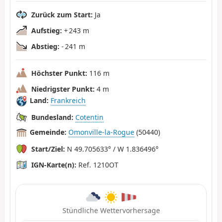
Zurück zum Start:
Ja
Aufstieg:
+ 243 m
Abstieg:
- 241 m
Höchster Punkt:
116 m
Niedrigster Punkt:
4 m
Land:
Frankreich
Bundesland:
Cotentin
Gemeinde:
Omonville-la-Rogue
(50440)
Start/Ziel:
N 49.705633° / W 1.836496°
IGN-Karte(n):
Ref. 1210OT
Stündliche Wettervorhersage