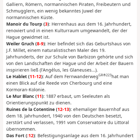
Galliern, Römern, normannischen Piraten, Freibeutern und
Schmugglern, ein wenig bekanntes Juwel der
normannischen Küste.
Manoir du Tourp (
3
)
: Herrenhaus aus dem 16. Jahrhundert,
renoviert und in einen Kulturraum umgewandelt, der der
Hague gewidmet ist.
Weiler Gruch (
8-9
)
: Hier befindet sich das Geburtshaus von
J.F. Millet, einem naturalistischen Maler des 19.
Jahrhunderts, der zur Schule von Barbizon gehörte und sich
von den Landschaften der Hague und der Arbeit der Bauern
inspirieren ließ (l'Angélus, les Glaneuses...).
GR®223
Le Hablet (
11-12
)
: Auf dem Fernwanderweg
hat man
einen Blick auf die Reede von Cherbourg und eine
Kormoran-Kolonie.
Le Mur Blanc (
11
)
: 1887 erbaut, um Seeleuten als
Orientierungspunkt zu dienen.
Ruines de la Cotentine (
12-13
)
: ehemaliger Bauernhof aus
dem 18. Jahrhundert, 1940 von den Deutschen besetzt,
zerstört und verlassen, 1991 vom Conservatoire du Littoral
übernommen.
Das Fort (
:12
)
: Befestigungsanlage aus dem 16. Jahrhundert