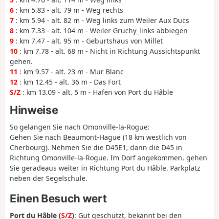
6
: km 5.83 - alt. 79 m - Weg rechts
7
: km 5.94 - alt. 82 m - Weg links zum Weiler Aux Ducs
8
: km 7.33 - alt. 104 m - Weiler Gruchy_links abbiegen
9
: km 7.47 - alt. 95 m - Geburtshaus von Millet
10
: km 7.78 - alt. 68 m - Nicht in Richtung Aussichtspunkt
gehen.
11
: km 9.57 - alt. 23 m - Mur Blanc
12
: km 12.45 - alt. 36 m - Das Fort
S/Z
: km 13.09 - alt. 5 m - Hafen von Port du Hâble
Hinweise
So gelangen Sie nach Omonville-la-Rogue:
Gehen Sie nach Beaumont-Hague (18 km westlich von
Cherbourg). Nehmen Sie die D45E1, dann die D45 in
Richtung Omonville-la-Rogue. Im Dorf angekommen, gehen
Sie geradeaus weiter in Richtung Port du Hâble. Parkplatz
neben der Segelschule.
Einen Besuch wert
Port du Hâble (
S/Z
)
: Gut geschützt, bekannt bei den