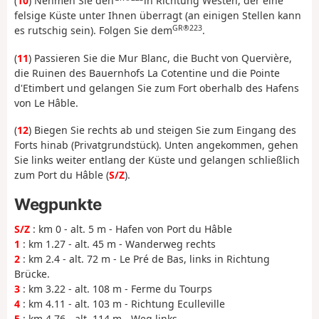
(
10
) Nehmen Sie den
in Richtung Westen, der eine
felsige Küste unter Ihnen überragt (an einigen Stellen kann
GR®223
es rutschig sein). Folgen Sie dem
.
(
11
) Passieren Sie die Mur Blanc, die Bucht von Quervière,
die Ruinen des Bauernhofs La Cotentine und die Pointe
d'Etimbert und gelangen Sie zum Fort oberhalb des Hafens
von Le Hâble.
(
12
) Biegen Sie rechts ab und steigen Sie zum Eingang des
Forts hinab (Privatgrundstück). Unten angekommen, gehen
Sie links weiter entlang der Küste und gelangen schließlich
zum Port du Hâble (
S/Z
).
Wegpunkte
S/Z
: km 0 - alt. 5 m - Hafen von Port du Hâble
1
: km 1.27 - alt. 45 m - Wanderweg rechts
2
: km 2.4 - alt. 72 m - Le Pré de Bas, links in Richtung
Brücke.
3
: km 3.22 - alt. 108 m - Ferme du Tourps
4
: km 4.11 - alt. 103 m - Richtung Eculleville
5
: km 4.76 - alt. 114 m - Weg links