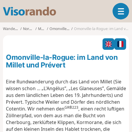
V
T
i
o
s
g
o
Wanderungen
Normandie
Manche
Omonville-la-Rogue
Omonville-la-Rogue: im Land von Millet und Prévert
g
r
l
a
e
n
n
d
Omonville-la-Rogue: im Land von
a
o
v
Millet und Prévert
i
g
Eine Rundwanderung durch das Land von Millet (Sie
a
wissen schon ... „L'Angélus”, „Les Glaneuses”, Gemälde
t
i
aus dem ländlichen Leben des 19. Jahrhunderts) und
o
Prévert. Typische Weiler und Dörfer des nördlichen
n
GR®223
Cotentin. Wir nehmen den
, einen recht luftigen
Zöllnerpfad, von dem aus man die Bucht von
Cherbourg, zerklüftete Klippen, Kormorane, die sich
auf den kleinen Inseln des Hablet trocknen, die