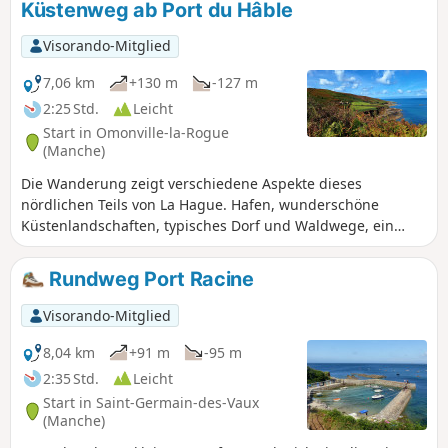
Küstenweg ab Port du Hâble
Visorando-Mitglied
7,06 km
+130 m
-127 m
2:25 Std.
Leicht
Start in Omonville-la-Rogue
(Manche)
Die Wanderung zeigt verschiedene Aspekte dieses
nördlichen Teils von La Hague. Hafen, wunderschöne
Küstenlandschaften, typisches Dorf und Waldwege, ein
Herrenhaus, das im16. Jahrhundert ein ehemaliger
herrschaftlicher Bauernhof war.
Rundweg Port Racine
Visorando-Mitglied
8,04 km
+91 m
-95 m
2:35 Std.
Leicht
Start in Saint-Germain-des-Vaux
(Manche)