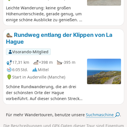
Leichte Wanderung: keine großen
Höhenunterschiede, gerade genug, um
einige schöne Ausblicke zu genießen. ⚠️
10.07.2026: Die Wanderroute wurde
geändert, um den Kiesstreifen zwischen
Rundweg entlang der Klippen von La
dem Bunker von Goury und dem „Croix
Hague
du Vendémiaire“ zu umgehen, da es
sich um ein sensibles Gebiet handelt,
Visorando-Mitglied
von dem von April bis Juli dringend
abgeraten wird.
17,31 km
+398 m
-395 m
6:05 Std.
Mittel
Start in Auderville (Manche)
Schöne Rundwanderung, die an drei
der schönsten Orte der Hague
vorbeiführt. Auf dieser schönen Strecke
kann man von Goury und seinem
Leuchtturm aus das Cap de la Hague
Für mehr Wandertouren, benutze unsere
Suchmaschine
.
mit seinen Steinmauern, die herrliche,
von Heideflächen umgebene Bucht von
Die Beschreibungen und GPX-Daten dieser Tour sind Eigentum