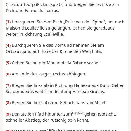
Croix du Tourp (Picknickplatz) und biegen Sie rechts ab in
Richtung Ferme du Tourps.
(
3
) Überqueren Sie den Bach „Ruisseau de l'Epine”, um nach
Maison d'Eculleville zu gelangen. Gehen Sie geradeaus
weiter in Richtung Eculleville.
(
4
) Durchqueren Sie das Dorf und nehmen Sie am
Ortsausgang auf Höhe der Kirche den Weg links.
(
5
) Gehen Sie an der Moulin de la Sabine vorbei.
(
6
) Am Ende des Weges rechts abbiegen.
(
7
) Biegen Sie links ab in Richtung Hameau aux Ducs. Gehen
Sie geradeaus weiter in Richtung Hameau Gruchy.
(
8
) Biegen Sie links ab zum Geburtshaus von Millet.
GR®223
(
9
) Den steilen Pfad hinunter zum
gehen (Vorsicht,
schneller Abstieg, der rutschig sein kann).
GR®223