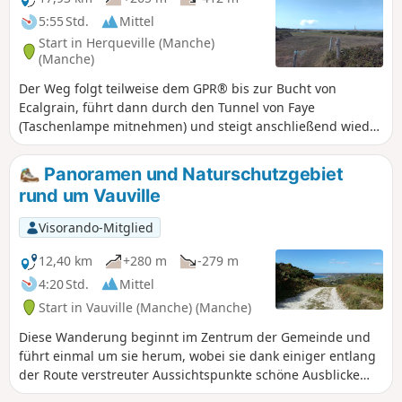
5:55 Std.
Mittel
Start in Herqueville (Manche)
(Manche)
Der Weg folgt teilweise dem GPR® bis zur Bucht von
Ecalgrain, führt dann durch den Tunnel von Faye
(Taschenlampe mitnehmen) und steigt anschließend wieder
auf den GR® ab. Diese Variante ermöglicht es, die
Überreste dieses Bauwerks aus dem Zweiten Weltkrieg zu
Panoramen und Naturschutzgebiet
sehen und bietet einen schönen Ausblick auf Goury und
rund um Vauville
seine abgelegene Lage.
Visorando-Mitglied
12,40 km
+280 m
-279 m
4:20 Std.
Mittel
Start in Vauville (Manche) (Manche)
Diese Wanderung beginnt im Zentrum der Gemeinde und
führt einmal um sie herum, wobei sie dank einiger entlang
der Route verstreuter Aussichtspunkte schöne Ausblicke
bietet.