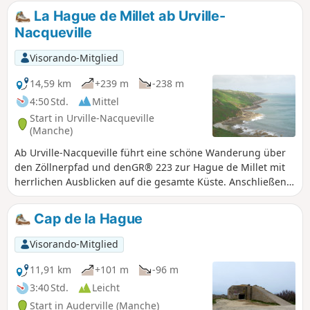
La Hague de Millet ab Urville-
Nacqueville
Visorando-Mitglied
14,59 km
+239 m
-238 m
4:50 Std.
Mittel
Start in Urville-Nacqueville
(Manche)
Ab Urville-Nacqueville führt eine schöne Wanderung über
den Zöllnerpfad und denGR® 223 zur Hague de Millet mit
herrlichen Ausblicken auf die gesamte Küste. Anschließend
geht es weiter durch die kleinen, für die Region typischen
Dörfer.
Cap de la Hague
Visorando-Mitglied
11,91 km
+101 m
-96 m
3:40 Std.
Leicht
Start in Auderville (Manche)