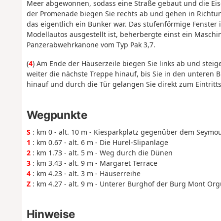
Meer abgewonnen, sodass eine Straße gebaut und die Eis
der Promenade biegen Sie rechts ab und gehen in Richtung
das eigentlich ein Bunker war. Das stufenförmige Fenste
Modellautos ausgestellt ist, beherbergte einst ein Masch
Panzerabwehrkanone vom Typ Pak 3,7.
(
4
) Am Ende der Häuserzeile biegen Sie links ab und steig
weiter die nächste Treppe hinauf, bis Sie in den unteren
hinauf und durch die Tür gelangen Sie direkt zum Eintritts
Wegpunkte
S
: km 0 - alt. 10 m - Kiesparkplatz gegenüber dem Seymo
1
: km 0.67 - alt. 6 m - Die Hurel-Slipanlage
2
: km 1.73 - alt. 5 m - Weg durch die Dünen
3
: km 3.43 - alt. 9 m - Margaret Terrace
4
: km 4.23 - alt. 3 m - Häuserreihe
Z
: km 4.27 - alt. 9 m - Unterer Burghof der Burg Mont Org
Hinweise