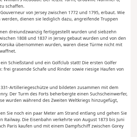
zu schaffen.
ouverneur von Jersey zwischen 1772 und 1795, erbaut. Wie
 werden, dienen sie lediglich dazu, angreifende Truppen
enen dreiundzwanzig fertiggestellt wurden und siebzehn
zwischen 1808 und 1837 in Jersey gebaut wurden und von den
f Korsika übernommen wurden, waren diese Türme nicht mit
waffnet.
n Schießstand und ein Golfclub statt! Die ersten Golfer
 frei grasende Schafe und Rinder sowie riesige Haufen von
331-Artilleriegeschütze und bildeten zusammen mit dem
nry. Der Turm des Forts beherbergte einen Suchscheinwerfer,
iese wurden während des Zweiten Weltkriegs hinzugefügt,
iben Sie noch ein paar Meter am Strand entlang und gehen Sie
Railway. Die Eisenbahn verkehrte von August 1873 bis Juni
nach Paris kaufen und mit einem Dampfschiff zwischen Gorey