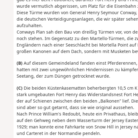
wurde vermutlich abgerissen, um Platz für die Eisenbahn 
Diese Türme wurden von General Henry Seymour Conway, G
die deutschen Verteidigungsanlagen, die wir später sehen
aufzuhalten.
Conways Plan sah den Bau von dreißig Türmen vor, von d
noch stehen. Im Gegensatz zu den Martello-Türmen, die 
Engländern nach einer Seeschlacht bei Mortella Point au
großen Kanonen auf dem Dach, sondern mit Musketen be
(B)
Auf diesem Gemeindeland fanden einst Pferderennen, ei
hatten mit zwei ungewöhnlichen Hindernissen zu kämpfen:
Seetang, der zum Düngen getrocknet wurde.
(C)
Die beiden Küstenkasematten beherbergten 10,5 cm K 
stark umgebauten Fort Henry das Widerstandsnest Fort He
der auf Schienen zwischen den beiden „Balkonen” lief. D
sind aber so gut getarnt, dass sie wie original aussehen.
Nach Prince William's Redoubt, heute ein Privathaus, ble
auf den Gehweg neben dem Wasserturm der Jersey Eastern 
1929; man konnte eine Fahrkarte von Snow Hill in Jersey 
und Carteret in der Normandie pendeln.