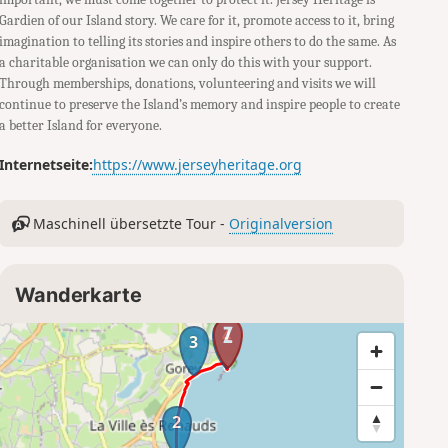
Gardien of our Island story. We care for it, promote access to it, bring
imagination to telling its stories and inspire others to do the same. As
a charitable organisation we can only do this with your support.
Through memberships, donations, volunteering and visits we will
continue to preserve the Island’s memory and inspire people to create
a better Island for everyone.
Internetseite:
https://www.jerseyheritage.org
Maschinell übersetzte Tour -
Originalversion
Wanderkarte
4
3
2