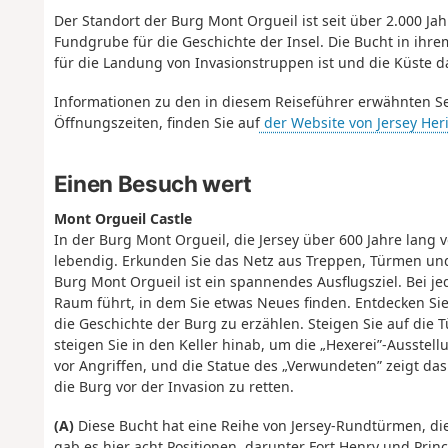
Der Standort der Burg Mont Orgueil ist seit über 2.000 Jah
Fundgrube für die Geschichte der Insel. Die Bucht in ihrem
für die Landung von Invasionstruppen ist und die Küste d
Informationen zu den in diesem Reiseführer erwähnten Seh
Öffnungszeiten, finden Sie auf
der Website von Jersey Heri
Einen Besuch wert
Mont Orgueil Castle
In der Burg Mont Orgueil, die Jersey über 600 Jahre lang 
lebendig. Erkunden Sie das Netz aus Treppen, Türmen u
Burg Mont Orgueil ist ein spannendes Ausflugsziel. Bei j
Raum führt, in dem Sie etwas Neues finden. Entdecken Si
die Geschichte der Burg zu erzählen. Steigen Sie auf die T
steigen Sie in den Keller hinab, um die „Hexerei”-Ausste
vor Angriffen, und die Statue des „Verwundeten” zeigt das
die Burg vor der Invasion zu retten.
(A)
Diese Bucht hat eine Reihe von Jersey-Rundtürmen, die 
gab es hier acht Positionen, darunter Fort Henry und Prin