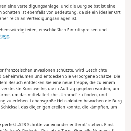
ren eine Verteidigungsanlage, und die Burg selbst ist eine
 Schatten ist ebenfalls von Bedeutung, da sie ein idealer Ort
aher reich an Verteidigungsanlagen ist.
enswürdigkeiten, einschließlich Eintrittspreisen und
tage.
vor französischen Invasionen schützte, wird Geschichte
nd Geheimräumen und entdecken Sie verborgene Schätze. Die
edem Besuch entdecken Sie eine neue Treppe, die zu einem
e versteckte Kunstwerke, die in Auftrag gegeben wurden, um
ürme, um das mittelalterliche „Urinrad” zu finden, und
llung zu erleben. Lebensgroße Holzsoldaten bewachen die Burg
 Schicksal, das diejenigen ereilen konnte, die kämpften, um
perfekt „523 Schritte voneinander entfernt“ stehen. Einst
ce William's Redoubt. Der letzte Turm, Grouville Nummer 8,