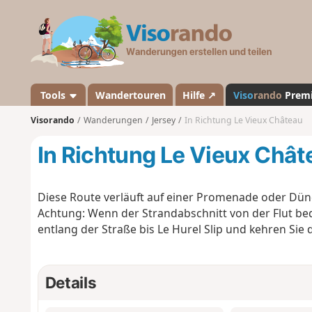
V
i
s
o
r
a
Tools
Wandertouren
Hilfe ↗
Viso
rando
Prem
n
Visorando
Wanderungen
Jersey
In Richtung Le Vieux Château
d
o
In Richtung Le Vieux Chât
Diese Route verläuft auf einer Promenade oder Dün
Achtung: Wenn der Strandabschnitt von der Flut bed
entlang der Straße bis Le Hurel Slip und kehren Sie 
Details