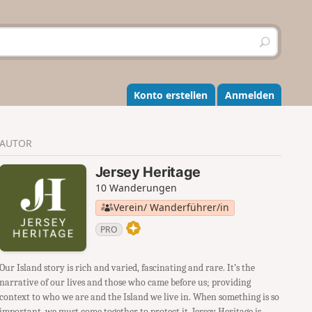
S
u
c
h
e
Konto erstellen
Anmelden
n
AUTOR
Jersey Heritage
10 Wanderungen
Verein/ Wanderführer/in
PRO
Our Island story is rich and varied, fascinating and rare. It’s the
narrative of our lives and those who came before us; providing
context to who we are and the Island we live in. When something is so
important, we must come together to protect it. Jersey Heritage is