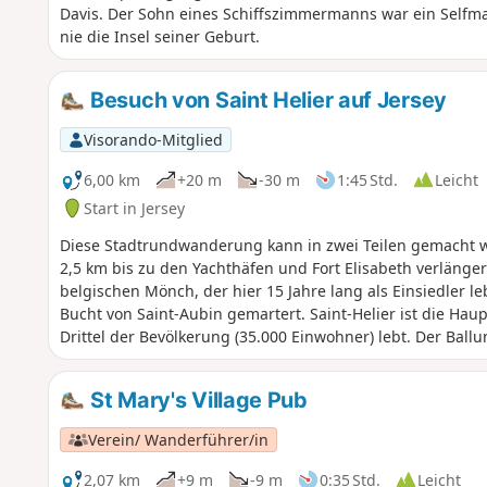
Davis. Der Sohn eines Schiffszimmermanns war ein Selfma
nie die Insel seiner Geburt.
Besuch von Saint Helier auf Jersey
Visorando-Mitglied
6,00 km
+20 m
-30 m
1:45 Std.
Leicht
Start in Jersey
Diese Stadtrundwanderung kann in zwei Teilen gemacht we
2,5 km bis zu den Yachthäfen und Fort Elisabeth verläng
belgischen Mönch, der hier 15 Jahre lang als Einsiedler le
Bucht von Saint-Aubin gemartert. Saint-Helier ist die Hau
Drittel der Bevölkerung (35.000 Einwohner) lebt. Der Ball
St Mary's Village Pub
Verein/ Wanderführer/in
2,07 km
+9 m
-9 m
0:35 Std.
Leicht