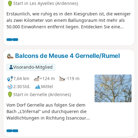
Start in Les Ayvelles (Ardennes)
Erstaunlich, wie ruhig es in den Kiesgruben ist, die weniger
als zwei Kilometer von einem Ballungsraum mit mehr als
50.000 Einwohnern entfernt liegen. Entdecken Sie eine
Festung aus dem 19. Jahrhundert, versteckt im Wald.
Balcons de Meuse 4 Gernelle/Rumel
Visorando-Mitglied
7,64 km
+124 m
-119 m
2:30 Std.
Mittel
Start in Gernelle (Ardennes)
Vom Dorf Gernelle aus folgen Sie dem
Bach „L'Infernal“ und durchqueren die
Waldlichtungen in Richtung Issancourt.
Dort gelangen Sie zur Vrigne und
wandern über Rumel hinauf zum
Kalvarienberg von Gernelle und in eines