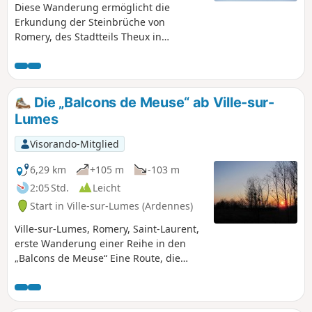
Diese Wanderung ermöglicht die
Erkundung der Steinbrüche von
Romery, des Stadtteils Theux in
Charleville-Mézières und eines Teils der
zukünftigen „Voie Verte“, einem
Programm zur Gestaltung der Maasufer.
Sie lässt sich mit der vorherigen
Die „Balcons de Meuse“ ab Ville-sur-
Wanderung ab Ville-sur-Lumes
Lumes
verbinden.
Visorando-Mitglied
6,29 km
+105 m
-103 m
2:05 Std.
Leicht
Start in Ville-sur-Lumes (Ardennes)
Ville-sur-Lumes, Romery, Saint-Laurent,
erste Wanderung einer Reihe in den
„Balcons de Meuse“ Eine Route, die
Dörfer am Ufer der Maas verbindet,
über Pfade und Wiesenwege führt und
an Steinbrüchen vorbeiführt.