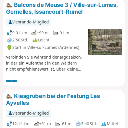
Balcons de Meuse 3 / Ville-sur-Lumes,
Gernelles, Issancourt-Rumel
Visorando-Mitglied
9,01 km
+99 m
-91 m
2:50 Std.
Leicht
Start in Ville-sur-Lumes (Ardennes)
Verbinden Sie während der Jagdsaison,
in der ein Aufenthalt in den Wäldern
nicht empfehlenswert ist, über kleine
Straßen drei Dörfer der „Balcons de
Meuse“. Diese Route ist sehr angenehm
und ermöglicht es Ihnen, besondere
Orte zu entdecken. Sie lässt sich mit der
Kiesgruben bei der Festung Les
Wanderung Nr. 1 verbinden, die sie
Ayvelles
verlängern würde.
Visorando-Mitglied
12,14 km
+61 m
-61 m
3:40 Std.
Mittel