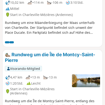
10,02 km
+114 m
-106 m
3:10 Std.
Mittel
Start in Charleville-Mézières (Ardennes)
Rundweg um eine Mäanderbiegung der Maas unterhalb
von Charleville. Der Startpunkt befindet sich unweit der
Place Ducale. Ein Parkplatz befindet sich auf Höhe des
Campingplatzes in der Nähe der Fußgängerbrücke oder in
der Nähe der Avenue Gustave Gailly. Es gibt
Höhenunterschiede und einige Schnellstraßen zu
überqueren.
Rundweg um die Île de Montcy-Saint-
Pierre
Visorando-Mitglied
4,47 km
+13 m
-13 m
1:20 Std.
Leicht
Start in Charleville-Mézières
(Ardennes)
Rundweg um die Île de Montcy-Saint-Pierre, entlang des