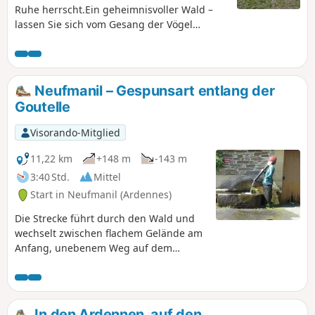
Ruhe herrscht.Ein geheimnisvoller Wald –
lassen Sie sich vom Gesang der Vögel
verzaubern...
Neufmanil – Gespunsart entlang der
Goutelle
Visorando-Mitglied
11,22 km
+148 m
-143 m
3:40 Std.
Mittel
Start in Neufmanil (Ardennes)
Die Strecke führt durch den Wald und
wechselt zwischen flachem Gelände am
Anfang, unebenem Weg auf dem
Rückweg und Passagen auf Terrassen,
die den Unebenheiten und Kurven des
Geländes folgen, mit gelegentlichen
Ausblicken auf das Tal durch die
In den Ardennen, auf den