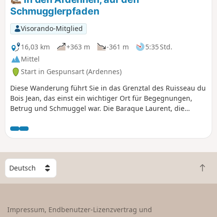
Bäume.
Schmugglerpfaden
Visorando-Mitglied
16,03 km
+363 m
-361 m
5:35 Std.
Mittel
Start in Gespunsart (Ardennes)
Diese Wanderung führt Sie in das Grenztal des Ruisseau du
Bois Jean, das einst ein wichtiger Ort für Begegnungen,
Betrug und Schmuggel war. Die Baraque Laurent, die
einzige noch erhaltene Hütte, ist heute eine Herberge für
Gruppen. Die drei anderen Hütten sind verschwunden,
aber ihre Ruinen sind noch zu sehen.
W
Z
ä
u
h
r
l
ü
e
Impressum, Endbenutzer-Lizenzvertrag und
c
e