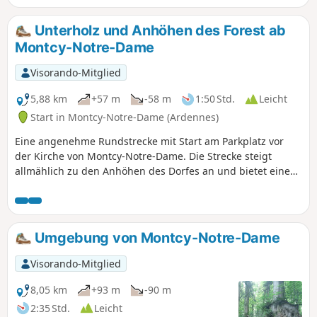
Unterholz und Anhöhen des Forest ab
Montcy-Notre-Dame
Visorando-Mitglied
5,88 km
+57 m
-58 m
1:50 Std.
Leicht
Start in Montcy-Notre-Dame (Ardennes)
Eine angenehme Rundstrecke mit Start am Parkplatz vor
der Kirche von Montcy-Notre-Dame. Die Strecke steigt
allmählich zu den Anhöhen des Dorfes an und bietet einen
schönen Wechsel zwischen offenen Passagen und
schattigen Abschnitten im Unterholz im Gebiet der Forest –
ideal für einen kühlen Ausflug an heißen Tagen.
Umgebung von Montcy-Notre-Dame
Visorando-Mitglied
8,05 km
+93 m
-90 m
2:35 Std.
Leicht