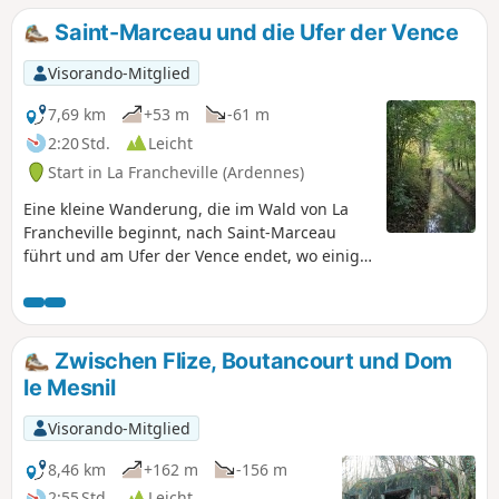
der schönsten Täler des Kantons.
Saint-Marceau und die Ufer der Vence
Visorando-Mitglied
7,69 km
+53 m
-61 m
2:20 Std.
Leicht
Start in La Francheville (Ardennes)
Eine kleine Wanderung, die im Wald von La
Francheville beginnt, nach Saint-Marceau
führt und am Ufer der Vence endet, wo einige
Industriebrachen, Überreste von
Wassermühlen, zu sehen sind.
Zwischen Flize, Boutancourt und Dom
le Mesnil
Visorando-Mitglied
8,46 km
+162 m
-156 m
2:55 Std.
Leicht