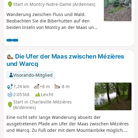
Start in Montcy-Notre-Dame (Ardennes)
Wanderung zwischen Fluss und Wald.
Beobachten Sie die Biberhütten auf den
beiden Inseln von Montcy an der Maas und
ihre Spuren entlang des Flusses.
Möglichkeit, das Wäschemuseum zu
besuchen. Früher hatten viele Häuser ein
Waschhaus, und die Bewohnerinnen
Die Ufer der Maas zwischen Mézières
wuschen die Wäsche der Bürger von
und Warcq
Charleville. Montcy-Notre-Dame wurde
Montcy-les-Linges genannt.
Visorando-Mitglied
7,24 km
+8 m
-8 m
2:05 Std.
Leicht
Start in Charleville-Mézières
(Ardennes)
Eine nicht sehr lange Wanderung abseits der
ausgetretenen Pfade am Ufer der Maas zwischen Mézières
und Warcq. Zu Fuß oder mit dem Mountainbike möglich.
Einfache Orientierung und keine Höhenunterschiede. Ein