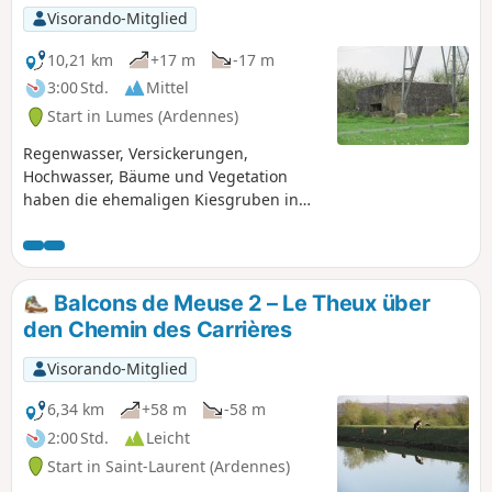
Visorando-Mitglied
10,21 km
+17 m
-17 m
3:00 Std.
Mittel
Start in Lumes (Ardennes)
Regenwasser, Versickerungen,
Hochwasser, Bäume und Vegetation
haben die ehemaligen Kiesgruben in
einen sehr angenehmen Spazierweg
verwandelt, in einem Labyrinth von
Wegen, die an Teichen entlangführen,
von denen einer schöner ist als der
Balcons de Meuse 2 – Le Theux über
andere, entlang der Maas mit sehr
den Chemin des Carrières
schönen Landschaften im Hintergrund
und dem friedlichen Rauschen der
Visorando-Mitglied
menschlichen Aktivitäten in der
Umgebung.
6,34 km
+58 m
-58 m
2:00 Std.
Leicht
Start in Saint-Laurent (Ardennes)