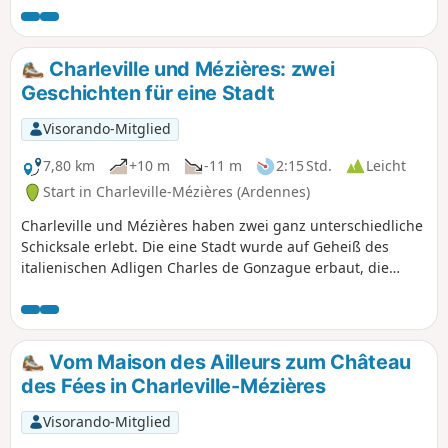
kurzer Abschnitt in der Stadt Warcq, um die Maas und die
Sormonne zu überqueren, aber der Großteil der Tour
verläuft in der Natur.
Charleville und Mézières: zwei
Geschichten für eine Stadt
Visorando-Mitglied
7,80 km
+10 m
-11 m
2:15 Std.
Leicht
Start in Charleville-Mézières (Ardennes)
Charleville und Mézières haben zwei ganz unterschiedliche
Schicksale erlebt. Die eine Stadt wurde auf Geheiß des
italienischen Adligen Charles de Gonzague erbaut, die
andere entstand dank der Arbeit ihrer Handwerker und des
Engagements der Kaufleute.
Vom Maison des Ailleurs zum Château
des Fées in Charleville-Mézières
Visorando-Mitglied