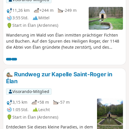
11,26 km
+244 m
-249 m
3:55 Std.
Mittel
Start in Élan (Ardennes)
Wanderung im Wald von Élan inmitten prächtiger Fichten
und Buchen. Auf den Spuren des Heiligen Roger, der 1148
die Abtei von Élan gründete (heute zerstört), und des
Wunderbrunnens, der Unfruchtbarkeit und Liebeskummer
heilt. Auf den Spuren des Pfarrers Meslier, der von 1689 bis
1729 in Étrépigny, Balaives und Butz amtierte und ein
Atheist und Revolutionär war.
Rundweg zur Kapelle Saint-Roger in
Élan
Visorando-Mitglied
3,15 km
+58 m
-57 m
1:05 Std.
Leicht
Start in Élan (Ardennes)
Entdecken Sie dieses kleine Paradies, in dem