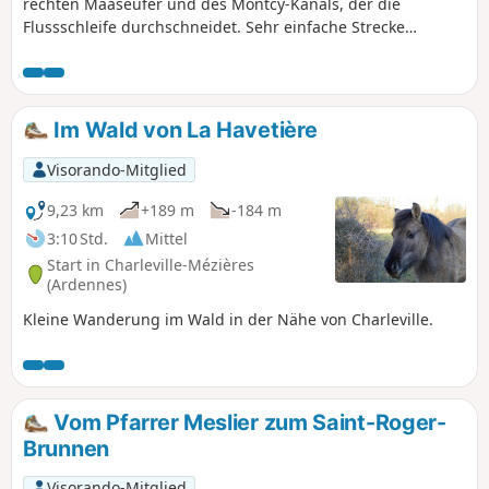
rechten Maaseufer und des Montcy-Kanals, der die
Flussschleife durchschneidet. Sehr einfache Strecke
zwischen Stadt und Natur, für alle Altersgruppen. Sowohl
ergehene Sportler als auch Spaziergänger, die dem Alltag
entfliehen möchten, kommen hier auf ihre Kosten.
Zahlreiche Beobachtungspunkte für die Tierwelt der Maas
Im Wald von La Havetière
und mehrere Aussichtspunkte auf Charleville-Mézières und
die Umgebung.
Visorando-Mitglied
9,23 km
+189 m
-184 m
3:10 Std.
Mittel
Start in Charleville-Mézières
(Ardennes)
Kleine Wanderung im Wald in der Nähe von Charleville.
Vom Pfarrer Meslier zum Saint-Roger-
Brunnen
Visorando-Mitglied