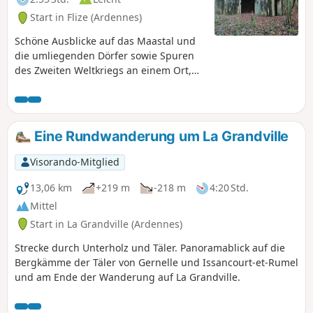
Start in Flize (Ardennes)
Schöne Ausblicke auf das Maastal und
die umliegenden Dörfer sowie Spuren
des Zweiten Weltkriegs an einem Ort,
an dem der Steinabbau die
Wirtschaftsgeschichte geprägt hat.
Eine Rundwanderung um La Grandville
Visorando-Mitglied
13,06 km
+219 m
-218 m
4:20 Std.
Mittel
Start in La Grandville (Ardennes)
Strecke durch Unterholz und Täler. Panoramablick auf die
Bergkämme der Täler von Gernelle und Issancourt-et-Rumel
und am Ende der Wanderung auf La Grandville.