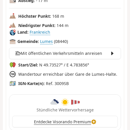
Abstieg:
- 17 m
Höchster Punkt:
168 m
Niedrigster Punkt:
144 m
Land:
Frankreich
Gemeinde:
Lumes
(08440)
Mit öffentlichen Verkehrsmitteln anreisen
Start/Ziel:
N 49.73527° / E 4.783856°
Wandertour erreichbar über Gare de Lumes-Halte.
IGN-Karte(n):
Ref. 3009SB
Stündliche Wettervorhersage
Entdecke Visorando Premium