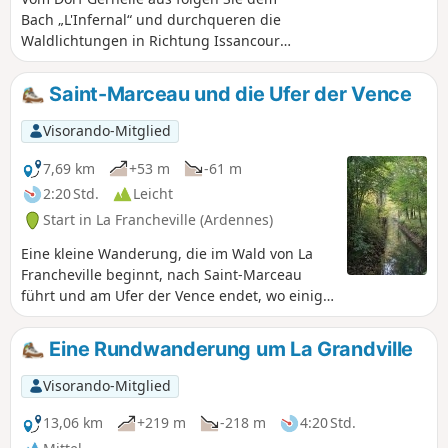
Bach „L'Infernal“ und durchqueren die
Waldlichtungen in Richtung Issancourt.
Dort gelangen Sie zur Vrigne und
wandern über Rumel hinauf zum
Saint-Marceau und die Ufer der Vence
Kalvarienberg von Gernelle und in eines
der schönsten Täler des Kantons.
Visorando-Mitglied
7,69 km
+53 m
-61 m
2:20 Std.
Leicht
Start in La Francheville (Ardennes)
Eine kleine Wanderung, die im Wald von La
Francheville beginnt, nach Saint-Marceau
führt und am Ufer der Vence endet, wo einige
Industriebrachen, Überreste von
Wassermühlen, zu sehen sind.
Eine Rundwanderung um La Grandville
Visorando-Mitglied
13,06 km
+219 m
-218 m
4:20 Std.