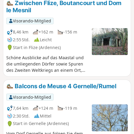
Zwischen Flize, Boutancourt und Dom
le Mesnil
Visorando-Mitglied
8,46 km
+162 m
-156 m
2:55 Std.
Leicht
Start in Flize (Ardennes)
Schöne Ausblicke auf das Maastal und
die umliegenden Dörfer sowie Spuren
des Zweiten Weltkriegs an einem Ort,
an dem der Steinabbau die
Wirtschaftsgeschichte geprägt hat.
Balcons de Meuse 4 Gernelle/Rumel
Visorando-Mitglied
7,64 km
+124 m
-119 m
2:30 Std.
Mittel
Start in Gernelle (Ardennes)
Vom Dorf Gernelle aus folgen Sie dem