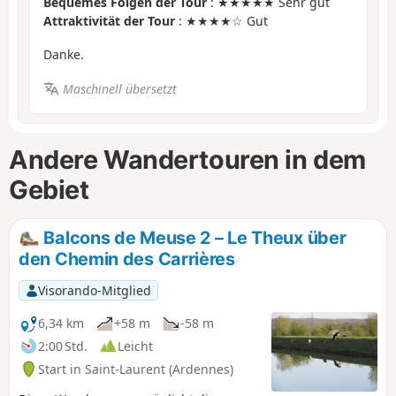
Bequemes Folgen der Tour
: ★★★★★ Sehr gut
Attraktivität der Tour
: ★★★★☆ Gut
Danke.
Maschinell übersetzt
Andere Wandertouren in dem
Gebiet
Balcons de Meuse 2 – Le Theux über
den Chemin des Carrières
Visorando-Mitglied
6,34 km
+58 m
-58 m
2:00 Std.
Leicht
Start in Saint-Laurent (Ardennes)