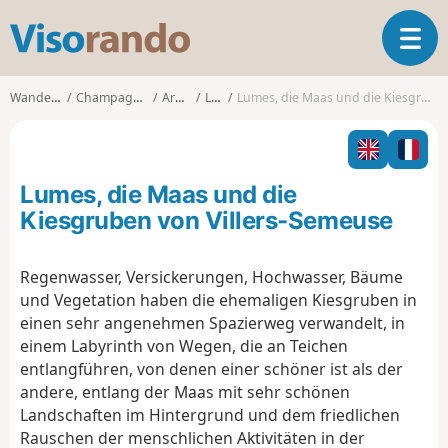
V
T
i
o
s
g
o
Wanderungen
Champagne-Ardenne
Ardennes
Lumes
Lumes, die Maas und die Kiesgruben von Villers-Semeuse
g
r
l
a
e
n
n
d
Lumes, die Maas und die
a
o
v
Kiesgruben von Villers-Semeuse
i
g
Regenwasser, Versickerungen, Hochwasser, Bäume
a
und Vegetation haben die ehemaligen Kiesgruben in
t
i
einen sehr angenehmen Spazierweg verwandelt, in
o
einem Labyrinth von Wegen, die an Teichen
n
entlangführen, von denen einer schöner ist als der
andere, entlang der Maas mit sehr schönen
Landschaften im Hintergrund und dem friedlichen
Rauschen der menschlichen Aktivitäten in der