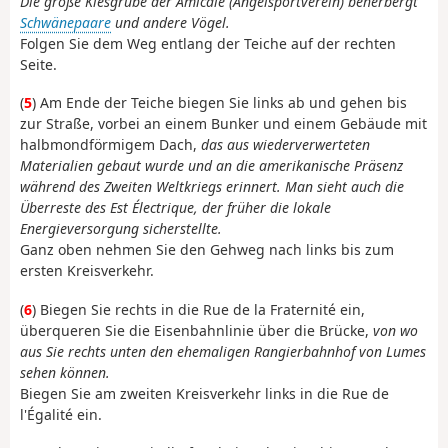
Die große Kiesgrube der Amicale (Angelsportverein) beherbergt
Schwänepaare
und andere Vögel.
Folgen Sie dem Weg entlang der Teiche auf der rechten
Seite.
(
5
) Am Ende der Teiche biegen Sie links ab und gehen bis
zur Straße, vorbei an einem Bunker und einem Gebäude mit
halbmondförmigem Dach,
das aus wiederverwerteten
Materialien gebaut wurde und an die amerikanische Präsenz
während des Zweiten Weltkriegs erinnert. Man sieht auch die
Überreste des Est Électrique, der früher die lokale
Energieversorgung sicherstellte.
Ganz oben nehmen Sie den Gehweg nach links bis zum
ersten Kreisverkehr.
(
6
) Biegen Sie rechts in die Rue de la Fraternité ein,
überqueren Sie die Eisenbahnlinie über die Brücke,
von wo
aus Sie rechts unten den ehemaligen Rangierbahnhof von Lumes
sehen können.
Biegen Sie am zweiten Kreisverkehr links in die Rue de
l'Égalité ein.