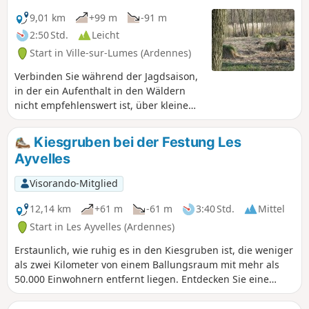
9,01 km
+99 m
-91 m
2:50 Std.
Leicht
Start in Ville-sur-Lumes (Ardennes)
Verbinden Sie während der Jagdsaison,
in der ein Aufenthalt in den Wäldern
nicht empfehlenswert ist, über kleine
Straßen drei Dörfer der „Balcons de
Meuse“. Diese Route ist sehr angenehm
Kiesgruben bei der Festung Les
und ermöglicht es Ihnen, besondere
Ayvelles
Orte zu entdecken. Sie lässt sich mit der
Wanderung Nr. 1 verbinden, die sie
Visorando-Mitglied
verlängern würde.
12,14 km
+61 m
-61 m
3:40 Std.
Mittel
Start in Les Ayvelles (Ardennes)
Erstaunlich, wie ruhig es in den Kiesgruben ist, die weniger
als zwei Kilometer von einem Ballungsraum mit mehr als
50.000 Einwohnern entfernt liegen. Entdecken Sie eine
Festung aus dem 19. Jahrhundert, versteckt im Wald.