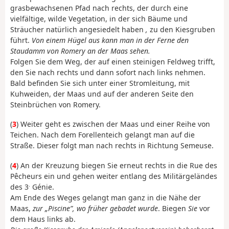
grasbewachsenen Pfad nach rechts, der durch eine
vielfältige, wilde Vegetation, in der sich Bäume und
Sträucher natürlich angesiedelt haben
,
zu den Kiesgruben
führt.
Von einem Hügel aus kann man in der Ferne den
Staudamm von Romery an der Maas sehen.
Folgen Sie dem Weg, der auf einen steinigen Feldweg trifft,
den Sie nach rechts und dann sofort nach links nehmen.
Bald befinden Sie sich unter einer Stromleitung, mit
Kuhweiden, der Maas und auf der anderen Seite den
Steinbrüchen von Romery.
(
3
) Weiter geht es zwischen der Maas und einer Reihe von
Teichen. Nach dem Forellenteich gelangt man auf die
Straße. Dieser folgt man nach rechts in Richtung Semeuse.
(
4
) An der Kreuzung biegen Sie erneut rechts in die Rue des
Pêcheurs ein und gehen weiter entlang des Militärgeländes
.
des 3
Génie.
Am Ende des Weges gelangt man ganz in die Nähe der
Maas,
zur „Piscine”, wo früher gebadet wurde
. Biegen
Sie
vor
dem Haus links ab.