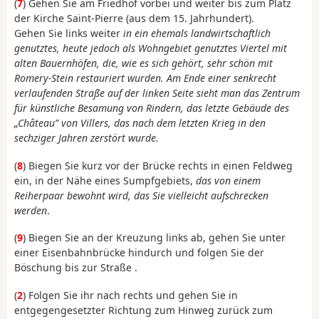
(
7
) Gehen Sie am Friedhof vorbei und weiter bis zum Platz
der Kirche Saint-Pierre (aus dem 15. Jahrhundert).
Gehen Sie links weiter
in ein ehemals landwirtschaftlich
genutztes, heute jedoch als Wohngebiet genutztes Viertel mit
alten Bauernhöfen, die, wie es sich gehört, sehr schön mit
Romery-Stein restauriert wurden. Am Ende einer senkrecht
verlaufenden Straße auf der linken Seite sieht man das Zentrum
für künstliche Besamung von Rindern, das letzte Gebäude des
„Château” von Villers, das nach dem letzten Krieg in den
sechziger Jahren zerstört wurde.
(
8
) Biegen Sie kurz vor der Brücke rechts in einen Feldweg
ein, in der Nähe eines Sumpfgebiets,
das von einem
Reiherpaar bewohnt wird, das Sie vielleicht aufschrecken
werden
.
(
9
) Biegen Sie an der Kreuzung links ab, gehen Sie unter
einer Eisenbahnbrücke hindurch und folgen Sie der
Böschung bis zur Straße .
(
2
) Folgen Sie ihr nach rechts und gehen Sie in
entgegengesetzter Richtung zum Hinweg zurück zum