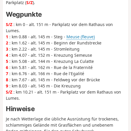
Parkplatz (
S/Z
).
Wegpunkte
S/Z
: km 0 - alt. 151 m - Parkplatz vor dem Rathaus von
Lumes.
1
: km 0.88 - alt. 145 m - Steg -
Meuse (fleuve)
2
: km 1.62 - alt. 145 m - Beginn der Rundstrecke
3
: km 2.22 - alt. 145 m - Stromleitung
4
: km 4.07 - alt. 152 m - Kreuzung Semeuse
5
: km 5.08 - alt. 144 m - Kreuzung La Culatte
6
: km 5.81 - alt. 162 m - Rue de la Fraternité
7
: km 6.76 - alt. 166 m - Rue de l'Egalité
8
: km 7.67 - alt. 145 m - Feldweg vor der Brücke
9
: km 8.03 - alt. 145 m - Die Kreuzung
S/Z
: km 10.21 - alt. 151 m - Parkplatz vor dem Rathaus von
Lumes.
Hinweise
Je nach Wetterlage die übliche Ausrüstung für trockenes,
schlammiges Gelände mit Grasflächen und unebenem