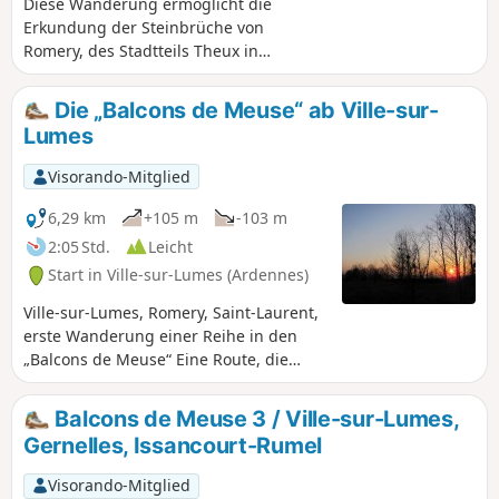
Diese Wanderung ermöglicht die
Erkundung der Steinbrüche von
Romery, des Stadtteils Theux in
Charleville-Mézières und eines Teils der
zukünftigen „Voie Verte“, einem
Die „Balcons de Meuse“ ab Ville-sur-
Programm zur Gestaltung der Maasufer.
Lumes
Sie lässt sich mit der vorherigen
Wanderung ab Ville-sur-Lumes
Visorando-Mitglied
verbinden.
6,29 km
+105 m
-103 m
2:05 Std.
Leicht
Start in Ville-sur-Lumes (Ardennes)
Ville-sur-Lumes, Romery, Saint-Laurent,
erste Wanderung einer Reihe in den
„Balcons de Meuse“ Eine Route, die
Dörfer am Ufer der Maas verbindet,
über Pfade und Wiesenwege führt und
Balcons de Meuse 3 / Ville-sur-Lumes,
an Steinbrüchen vorbeiführt.
Gernelles, Issancourt-Rumel
Visorando-Mitglied