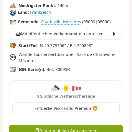
Niedrigster Punkt:
140 m
Land:
Frankreich
Gemeinde:
Charleville-Mézières
(08090|08000)
Mit öffentlichen Verkehrsmitteln anreisen
Start/Ziel:
N 49.773706° / E 4.720898°
Wandertour erreichbar über Gare de Charleville-
Mézières.
IGN-Karte(n):
Ref. 3009SB
Stündliche Wettervorhersage
Entdecke Visorando Premium
In der mobilen App anzeigen