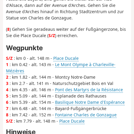
d'Alsace, dann auf der Avenue d'Arches. Gehen Sie die
Avenue d'Arches hinauf in Richtung Stadtzentrum und zur
Statue von Charles de Gonzague.
(
8
) Gehen Sie geradeaus weiter auf der Fußgängerzone, bis
Sie die Place Ducale (
S/Z
) erreichen.
Wegpunkte
S/Z
: km 0 - alt. 148 m -
Place Ducale
1
: km 0.42 - alt. 143 m -
Le Mont Olympe à Charleville-
Mézières
2
: km 1.82 - alt. 144 m - Montcy Notre-Dame
3
: km 2.7 - alt. 141 m - Naturschutzgebiet Bois en Val
4
: km 4.35 - alt. 146 m -
Pont des Martyrs de la Résistance
5
: km 5.09 - alt. 144 m - Esplanade des Rathauses
6
: km 5.39 - alt. 154 m -
Basilique Notre Dame d'Espérance
7
: km 6.48 - alt. 144 m - Bayard-Fußgängerbrücke
8
: km 7.42 - alt. 152 m -
Fontaine Charles de Gonzague
S/Z
: km 7.79 - alt. 148 m -
Place Ducale
Hinweise