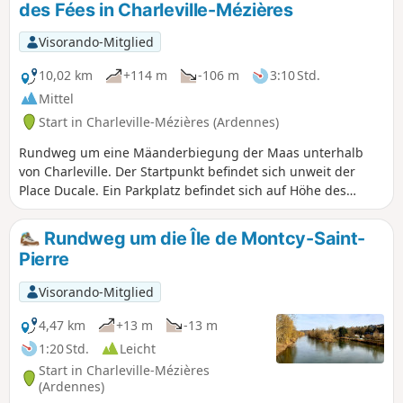
des Fées in Charleville-Mézières
Visorando-Mitglied
10,02 km
+114 m
-106 m
3:10 Std.
Mittel
Start in Charleville-Mézières (Ardennes)
Rundweg um eine Mäanderbiegung der Maas unterhalb
von Charleville. Der Startpunkt befindet sich unweit der
Place Ducale. Ein Parkplatz befindet sich auf Höhe des
Campingplatzes in der Nähe der Fußgängerbrücke oder in
der Nähe der Avenue Gustave Gailly. Es gibt
Rundweg um die Île de Montcy-Saint-
Höhenunterschiede und einige Schnellstraßen zu
Pierre
überqueren.
Visorando-Mitglied
4,47 km
+13 m
-13 m
1:20 Std.
Leicht
Start in Charleville-Mézières
(Ardennes)