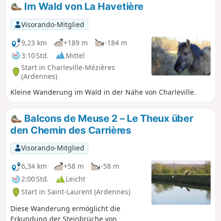
schattigen Abschnitten im Unterholz im Gebiet der Forest –
Im Wald von La Havetière
ideal für einen kühlen Ausflug an heißen Tagen.
Visorando-Mitglied
9,23 km
+189 m
-184 m
3:10 Std.
Mittel
Start in Charleville-Mézières
(Ardennes)
Kleine Wanderung im Wald in der Nähe von Charleville.
Balcons de Meuse 2 – Le Theux über
den Chemin des Carrières
Visorando-Mitglied
6,34 km
+58 m
-58 m
2:00 Std.
Leicht
Start in Saint-Laurent (Ardennes)
Diese Wanderung ermöglicht die
Erkundung der Steinbrüche von