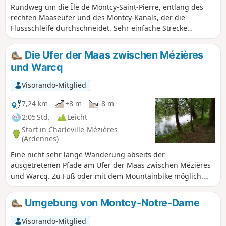
Rundweg um die Île de Montcy-Saint-Pierre, entlang des
rechten Maaseufer und des Montcy-Kanals, der die
Flussschleife durchschneidet. Sehr einfache Strecke
zwischen Stadt und Natur, für alle Altersgruppen. Sowohl
ergehene Sportler als auch Spaziergänger, die dem Alltag
Die Ufer der Maas zwischen Mézières
entfliehen möchten, kommen hier auf ihre Kosten.
und Warcq
Zahlreiche Beobachtungspunkte für die Tierwelt der Maas
und mehrere Aussichtspunkte auf Charleville-Mézières und
Visorando-Mitglied
die Umgebung.
7,24 km
+8 m
-8 m
2:05 Std.
Leicht
Start in Charleville-Mézières
(Ardennes)
Eine nicht sehr lange Wanderung abseits der
ausgetretenen Pfade am Ufer der Maas zwischen Mézières
und Warcq. Zu Fuß oder mit dem Mountainbike möglich.
Einfache Orientierung und keine Höhenunterschiede. Ein
kurzer Abschnitt in der Stadt Warcq, um die Maas und die
Umgebung von Montcy-Notre-Dame
Sormonne zu überqueren, aber der Großteil der Tour
verläuft in der Natur.
Visorando-Mitglied