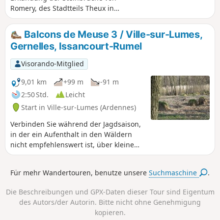
Romery, des Stadtteils Theux in
Charleville-Mézières und eines Teils der
zukünftigen „Voie Verte“, einem
Balcons de Meuse 3 / Ville-sur-Lumes,
Programm zur Gestaltung der Maasufer.
Gernelles, Issancourt-Rumel
Sie lässt sich mit der vorherigen
Wanderung ab Ville-sur-Lumes
Visorando-Mitglied
verbinden.
9,01 km
+99 m
-91 m
2:50 Std.
Leicht
Start in Ville-sur-Lumes (Ardennes)
Verbinden Sie während der Jagdsaison,
in der ein Aufenthalt in den Wäldern
nicht empfehlenswert ist, über kleine
Straßen drei Dörfer der „Balcons de
Meuse“. Diese Route ist sehr angenehm
Für mehr Wandertouren, benutze unsere
Suchmaschine
.
und ermöglicht es Ihnen, besondere
Orte zu entdecken. Sie lässt sich mit der
Die Beschreibungen und GPX-Daten dieser Tour sind Eigentum
Wanderung Nr. 1 verbinden, die sie
des Autors/der Autorin. Bitte nicht ohne Genehmigung
verlängern würde.
kopieren.