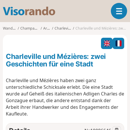
V
T
i
o
s
g
o
Wanderungen
Champagne-Ardenne
Ardennes
Charleville-Mézières
Charleville und Mézières: zwei Geschichten für eine Stadt
g
r
l
a
e
n
n
d
Charleville und Mézières: zwei
a
o
v
Geschichten für eine Stadt
i
g
Charleville und Mézières haben zwei ganz
a
unterschiedliche Schicksale erlebt. Die eine Stadt
t
i
wurde auf Geheiß des italienischen Adligen Charles de
o
Gonzague erbaut, die andere entstand dank der
n
Arbeit ihrer Handwerker und des Engagements der
Kaufleute.