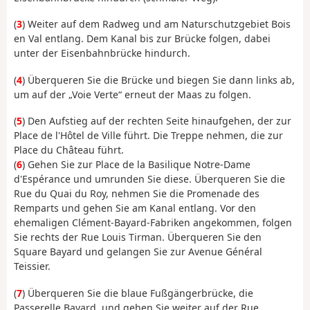
(
3
) Weiter auf dem Radweg und am Naturschutzgebiet Bois
en Val entlang. Dem Kanal bis zur Brücke folgen, dabei
unter der Eisenbahnbrücke hindurch.
(
4
) Überqueren Sie die Brücke und biegen Sie dann links ab,
um auf der „Voie Verte“ erneut der Maas zu folgen.
(
5
) Den Aufstieg auf der rechten Seite hinaufgehen, der zur
Place de l'Hôtel de Ville führt. Die Treppe nehmen, die zur
Place du Château führt.
(
6
) Gehen Sie zur Place de la Basilique Notre-Dame
d'Espérance und umrunden Sie diese. Überqueren Sie die
Rue du Quai du Roy, nehmen Sie die Promenade des
Remparts und gehen Sie am Kanal entlang. Vor den
ehemaligen Clément-Bayard-Fabriken angekommen, folgen
Sie rechts der Rue Louis Tirman. Überqueren Sie den
Square Bayard und gelangen Sie zur Avenue Général
Teissier.
(
7
) Überqueren Sie die blaue Fußgängerbrücke, die
Passerelle Bayard, und gehen Sie weiter auf der Rue