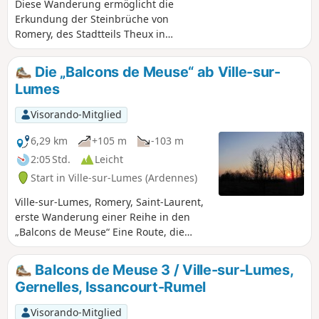
Diese Wanderung ermöglicht die
Erkundung der Steinbrüche von
Romery, des Stadtteils Theux in
Charleville-Mézières und eines Teils der
zukünftigen „Voie Verte“, einem
Die „Balcons de Meuse“ ab Ville-sur-
Programm zur Gestaltung der Maasufer.
Lumes
Sie lässt sich mit der vorherigen
Wanderung ab Ville-sur-Lumes
Visorando-Mitglied
verbinden.
6,29 km
+105 m
-103 m
2:05 Std.
Leicht
Start in Ville-sur-Lumes (Ardennes)
Ville-sur-Lumes, Romery, Saint-Laurent,
erste Wanderung einer Reihe in den
„Balcons de Meuse“ Eine Route, die
Dörfer am Ufer der Maas verbindet,
über Pfade und Wiesenwege führt und
Balcons de Meuse 3 / Ville-sur-Lumes,
an Steinbrüchen vorbeiführt.
Gernelles, Issancourt-Rumel
Visorando-Mitglied