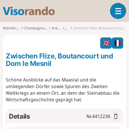
V
T
i
o
s
g
o
Wanderungen
Champagne-Ardenne
Ardennes
Flize
Zwischen Flize, Boutancourt und Dom le Mesnil
g
r
l
a
e
n
n
d
Zwischen Flize, Boutancourt und
a
o
v
Dom le Mesnil
i
g
Schöne Ausblicke auf das Maastal und die
a
umliegenden Dörfer sowie Spuren des Zweiten
t
i
Weltkriegs an einem Ort, an dem der Steinabbau die
o
Wirtschaftsgeschichte geprägt hat.
n
Details
Nr.
4412236