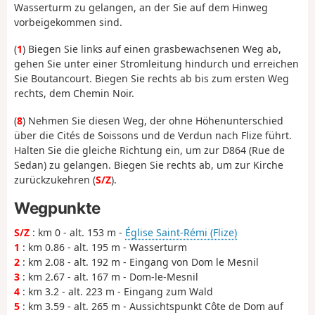
Wasserturm zu gelangen, an der Sie auf dem Hinweg
vorbeigekommen sind.
(
1
) Biegen Sie links auf einen grasbewachsenen Weg ab,
gehen Sie unter einer Stromleitung hindurch und erreichen
Sie Boutancourt. Biegen Sie rechts ab bis zum ersten Weg
rechts, dem Chemin Noir.
(
8
) Nehmen Sie diesen Weg, der ohne Höhenunterschied
über die Cités de Soissons und de Verdun nach Flize führt.
Halten Sie die gleiche Richtung ein, um zur D864 (Rue de
Sedan) zu gelangen. Biegen Sie rechts ab, um zur Kirche
zurückzukehren (
S/Z
).
Wegpunkte
S/Z
: km 0 - alt. 153 m -
Église Saint-Rémi (Flize)
1
: km 0.86 - alt. 195 m - Wasserturm
2
: km 2.08 - alt. 192 m - Eingang von Dom le Mesnil
3
: km 2.67 - alt. 167 m - Dom-le-Mesnil
4
: km 3.2 - alt. 223 m - Eingang zum Wald
5
: km 3.59 - alt. 265 m - Aussichtspunkt Côte de Dom auf