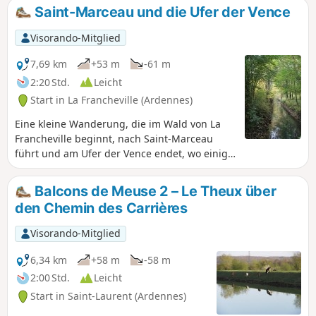
verwandelt, in einem Labyrinth von
Saint-Marceau und die Ufer der Vence
Wegen, die an Teichen entlangführen,
von denen einer schöner ist als der
Visorando-Mitglied
andere, entlang der Maas mit sehr
schönen Landschaften im Hintergrund
7,69 km
+53 m
-61 m
und dem friedlichen Rauschen der
2:20 Std.
Leicht
menschlichen Aktivitäten in der
Start in La Francheville (Ardennes)
Umgebung.
Eine kleine Wanderung, die im Wald von La
Francheville beginnt, nach Saint-Marceau
führt und am Ufer der Vence endet, wo einige
Industriebrachen, Überreste von
Wassermühlen, zu sehen sind.
Balcons de Meuse 2 – Le Theux über
den Chemin des Carrières
Visorando-Mitglied
6,34 km
+58 m
-58 m
2:00 Std.
Leicht
Start in Saint-Laurent (Ardennes)