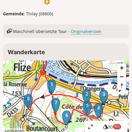
Gemeinde:
Thilay (08800)
Maschinell übersetzte Tour -
Originalversion
Wanderkarte
1
2
3
8
7
5
4
6
3D
NEU
K
Attributions