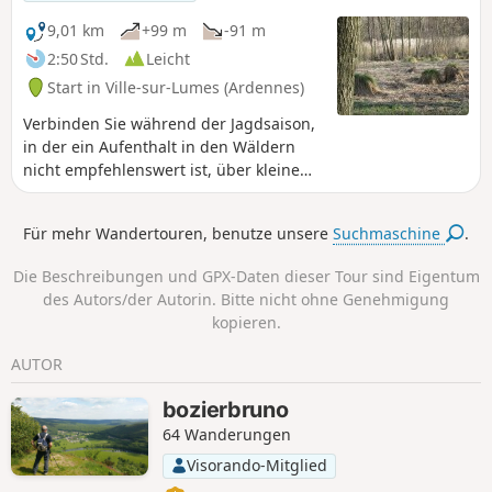
9,01 km
+99 m
-91 m
2:50 Std.
Leicht
Start in Ville-sur-Lumes (Ardennes)
Verbinden Sie während der Jagdsaison,
in der ein Aufenthalt in den Wäldern
nicht empfehlenswert ist, über kleine
Straßen drei Dörfer der „Balcons de
Meuse“. Diese Route ist sehr angenehm
Für mehr Wandertouren, benutze unsere
Suchmaschine
.
und ermöglicht es Ihnen, besondere
Orte zu entdecken. Sie lässt sich mit der
Die Beschreibungen und GPX-Daten dieser Tour sind Eigentum
Wanderung Nr. 1 verbinden, die sie
des Autors/der Autorin. Bitte nicht ohne Genehmigung
verlängern würde.
kopieren.
AUTOR
bozierbruno
64 Wanderungen
Visorando-Mitglied