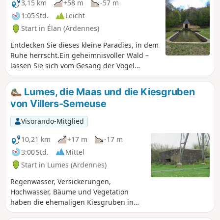
3,15 km
+58 m
-57 m
1:05 Std.
Leicht
Start in Élan (Ardennes)
Entdecken Sie dieses kleine Paradies, in dem
Ruhe herrscht.Ein geheimnisvoller Wald –
lassen Sie sich vom Gesang der Vögel
verzaubern...
Lumes, die Maas und die Kiesgruben
von Villers-Semeuse
Visorando-Mitglied
10,21 km
+17 m
-17 m
3:00 Std.
Mittel
Start in Lumes (Ardennes)
Regenwasser, Versickerungen,
Hochwasser, Bäume und Vegetation
haben die ehemaligen Kiesgruben in
einen sehr angenehmen Spazierweg