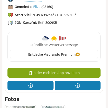
Gemeinde:
Flize
(08160)
Start/Ziel:
N 49.698254° / E 4.776913°
IGN-Karte(n):
Ref. 3009SB
Stündliche Wettervorhersage
Entdecke Visorando Premium
In der mobilen App anzeigen
Fotos