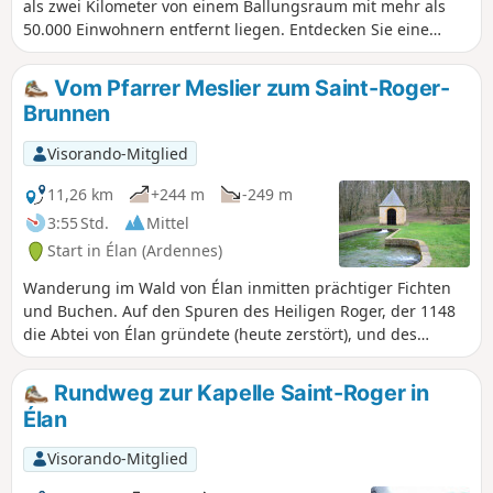
als zwei Kilometer von einem Ballungsraum mit mehr als
50.000 Einwohnern entfernt liegen. Entdecken Sie eine
Festung aus dem 19. Jahrhundert, versteckt im Wald.
Vom Pfarrer Meslier zum Saint-Roger-
Brunnen
Visorando-Mitglied
11,26 km
+244 m
-249 m
3:55 Std.
Mittel
Start in Élan (Ardennes)
Wanderung im Wald von Élan inmitten prächtiger Fichten
und Buchen. Auf den Spuren des Heiligen Roger, der 1148
die Abtei von Élan gründete (heute zerstört), und des
Wunderbrunnens, der Unfruchtbarkeit und Liebeskummer
heilt. Auf den Spuren des Pfarrers Meslier, der von 1689 bis
Rundweg zur Kapelle Saint-Roger in
1729 in Étrépigny, Balaives und Butz amtierte und ein
Élan
Atheist und Revolutionär war.
Visorando-Mitglied