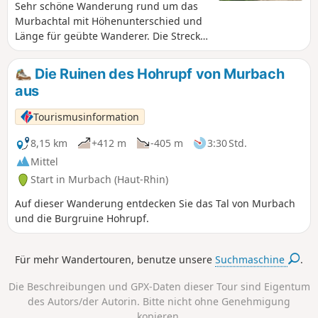
Sehr schöne Wanderung rund um das
Murbachtal mit Höhenunterschied und
Länge für geübte Wanderer. Die Strecke
führt hauptsächlich durch den Wald
und bietet zwei schöne Aussichtspunkte
Die Ruinen des Hohrupf von Murbach
bei den Ruinen der Burg Hohrupf sowie
aus
am Ende der Wanderung am Ebeneck.
Tourismusinformation
8,15 km
+412 m
-405 m
3:30 Std.
Mittel
Start in Murbach (Haut-Rhin)
Auf dieser Wanderung entdecken Sie das Tal von Murbach
und die Burgruine Hohrupf.
Für mehr Wandertouren, benutze unsere
Suchmaschine
.
Die Beschreibungen und GPX-Daten dieser Tour sind Eigentum
des Autors/der Autorin. Bitte nicht ohne Genehmigung
kopieren.