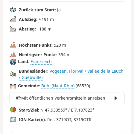
Zurück zum Start:
Ja
Aufstieg:
+ 191 m
Abstieg:
- 188 m
Höchster Punkt:
520 m
Niedrigster Punkt:
354 m
Land:
Frankreich
Bundesländer:
Vogesen
,
Florival / Vallée de la Lauch
/ Guebwiller
Gemeinde:
Buhl (Haut-Rhin)
(68530)
Mit öffentlichen Verkehrsmitteln anreisen
Start/Ziel:
N 47.933559° / E 7.187823°
IGN-Karte(n):
Ref. 3719OT, 3719OTR