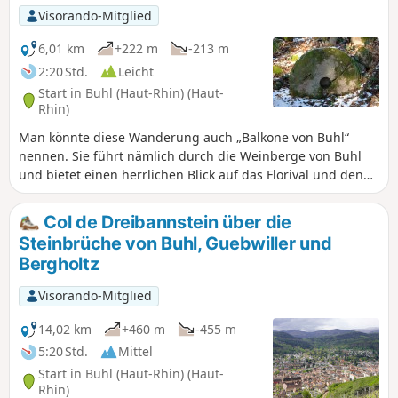
Visorando-Mitglied
6,01 km
+222 m
-213 m
2:20 Std.
Leicht
Start in Buhl (Haut-Rhin) (Haut-
Rhin)
Man könnte diese Wanderung auch „Balkone von Buhl“
nennen. Sie führt nämlich durch die Weinberge von Buhl
und bietet einen herrlichen Blick auf das Florival und den
Grand Ballon. Eine weitere Besonderheit ist, dass der Weg
ehemalige Steinbrüche von rotem Vogesensandstein
Col de Dreibannstein über die
durchquert.
Steinbrüche von Buhl, Guebwiller und
Bergholtz
Visorando-Mitglied
14,02 km
+460 m
-455 m
5:20 Std.
Mittel
Start in Buhl (Haut-Rhin) (Haut-
Rhin)