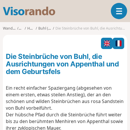
V
T
i
o
s
g
o
Wanderungen
Elsass
Haut-Rhin
Buhl (Haut-Rhin)
Die Steinbrüche von Buhl, die Ausrichtungen von Appenthal und dem Geburtsfels
g
r
l
a
e
n
n
d
Die Steinbrüche von Buhl, die
a
o
v
Ausrichtungen von Appenthal und
i
dem Geburtsfels
g
a
t
Ein recht einfacher Spaziergang (abgesehen von
i
einem ersten, etwas steilen Anstieg), der an den
o
schönen und wilden Steinbrüchen aus rosa Sandstein
n
von Buhl vorbeiführt.
Der hübsche Pfad durch die Steinbrüche führt weiter
bis zu den berühmten Menhiren von Appenthal sowie
ihrer zyklopischen Mauer.