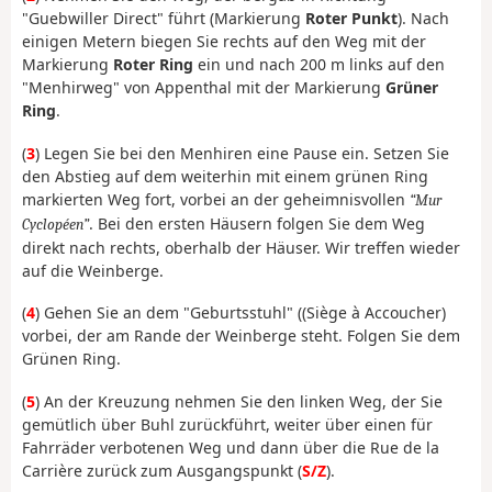
"Guebwiller Direct" führt (Markierung
Roter Punkt
). Nach
einigen Metern biegen Sie rechts auf den Weg mit der
Markierung
Roter Ring
ein und nach 200 m links auf den
"Menhirweg" von Appenthal mit der Markierung
Grüner
Ring
.
(
3
) Legen Sie bei den Menhiren eine Pause ein. Setzen Sie
den Abstieg auf dem weiterhin mit einem grünen Ring
markierten Weg fort, vorbei an der geheimnisvollen
Mur
. Bei den ersten Häusern folgen Sie dem Weg
Cyclopéen
direkt nach rechts, oberhalb der Häuser. Wir treffen wieder
auf die Weinberge.
(
4
) Gehen Sie an dem "Geburtsstuhl" ((Siège à Accoucher)
vorbei, der am Rande der Weinberge steht. Folgen Sie dem
Grünen Ring.
(
5
) An der Kreuzung nehmen Sie den linken Weg, der Sie
gemütlich über Buhl zurückführt, weiter über einen für
Fahrräder verbotenen Weg und dann über die Rue de la
Carrière zurück zum Ausgangspunkt (
S/Z
).