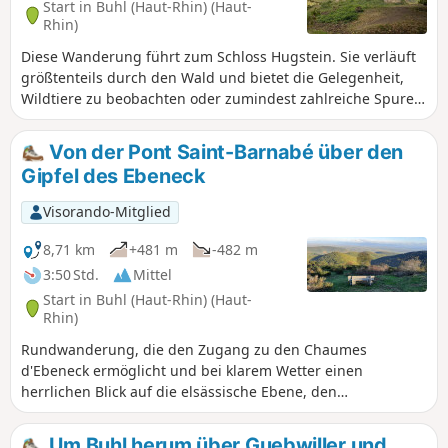
Start in Buhl (Haut-Rhin) (Haut-
Rhin)
Diese Wanderung führt zum Schloss Hugstein. Sie verläuft
größtenteils durch den Wald und bietet die Gelegenheit,
Wildtiere zu beobachten oder zumindest zahlreiche Spuren
zu entdecken, die diese hinterlassen haben.
Von der Pont Saint-Barnabé über den
Gipfel des Ebeneck
Visorando-Mitglied
8,71 km
+481 m
-482 m
3:50 Std.
Mittel
Start in Buhl (Haut-Rhin) (Haut-
Rhin)
Rundwanderung, die den Zugang zu den Chaumes
d'Ebeneck ermöglicht und bei klarem Wetter einen
herrlichen Blick auf die elsässische Ebene, den
Schwarzwald und, je nach Wetterlage, die Alpen bietet.
Um Buhl herum über Guebwiller und