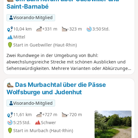
Saint-Barnabé
Visorando-Mitglied
10,04 km
+331 m
-323 m
3:50 Std.
Mittel
Start in Guebwiller (Haut-Rhin)
Zwei Rundwege in der Umgebung von Buhl:
abwechslungsreiche Strecke mit schönen Ausblicken und
Sehenswürdigkeiten. Mehrere Varianten oder Abkürzungen
sind möglich.
Das Murbachtal über die Pässe
Wolfsburge und Judenhut
Visorando-Mitglied
11,61 km
+727 m
-720 m
5:25 Std.
Schwer
Start in Murbach (Haut-Rhin)