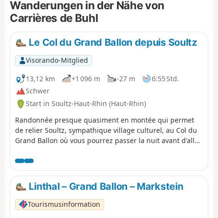
Wanderungen in der Nähe von
Saint-Léger, das Dominikanerkloster, die
Carrières de Buhl
ehemalige Stiftskirche Notre-Dame, das
Deck-Museum usw.
Le Col du Grand Ballon depuis Soultz
Visorando-Mitglied
13,12 km
+1 096 m
-27 m
6:55 Std.
Schwer
Start in Soultz-Haut-Rhin (Haut-Rhin)
Randonnée presque quasiment en montée qui permet
de relier Soultz, sympathique village culturel, au Col du
Grand Ballon où vous pourrez passer la nuit avant d'aller
le lendemain matin au sommet. Bien que cette étape soit
courte en kilomètres, elle comporte un important
dénivelé à ne pas négliger. Mais que de beautés en
revanche entre les forêts et points de vues remarquables
Linthal – Grand Ballon – Markstein
dans la dernière partie du parcours.
Tourismusinformation