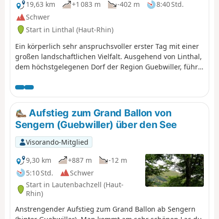
19,63 km
+1 083 m
-402 m
8:40 Std.
Schwer
Start in Linthal (Haut-Rhin)
Ein körperlich sehr anspruchsvoller erster Tag mit einer
großen landschaftlichen Vielfalt. Ausgehend von Linthal,
dem höchstgelegenen Dorf der Region Guebwiller, führt
Sie der erste Tag dieser Mehrtageswanderung zur
Auberge du Steinlebach, vorbei am Grand Ballon, dem
höchsten Gipfel des Vogesenmassivs mit einer Höhe von
1.424 Metern, und der Bergstation Markstein. Der
Aufstieg zum Grand Ballon von
Aufstieg ist recht anspruchsvoll und erfordert eine gute
Sengern (Guebwiller) über den See
körperliche Verfassung. Unterwegs kommen Sie am
Bergbauerngasthof „Gustiberg“, am Lac du Ballon und
Visorando-Mitglied
am Bergbauerngasthof „Haag“ vorbei…
9,30 km
+887 m
-12 m
5:10 Std.
Schwer
Start in Lautenbachzell (Haut-
Rhin)
Anstrengender Aufstieg zum Grand Ballon ab Sengern