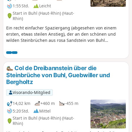
1:55 Std.
Leicht
Start in Buhl (Haut-Rhin) (Haut-
Rhin)
Ein recht einfacher Spaziergang (abgesehen von einem
ersten, etwas steilen Anstieg), der an den schönen und
wilden Steinbrüchen aus rosa Sandstein von Buhl
vorbeiführt. Der hübsche Pfad durch die Steinbrüche führt
weiter bis zu den berühmten Menhiren von Appenthal
sowie ihrer zyklopischen Mauer. Der Spaziergang endet
entlang der Weinberge mit einem schönen Blick auf das
Col de Dreibannstein über die
Schloss Hugstein und vorbei an dem seltsamen Fels
Steinbrüche von Buhl, Guebwiller und
"Geburtsstuhl" (Siège à Accoucher), der in uralten Zeiten für
Bergholtz
die Geburt von Kindern gedient haben soll.
Visorando-Mitglied
14,02 km
+460 m
-455 m
5:20 Std.
Mittel
Start in Buhl (Haut-Rhin) (Haut-
Rhin)