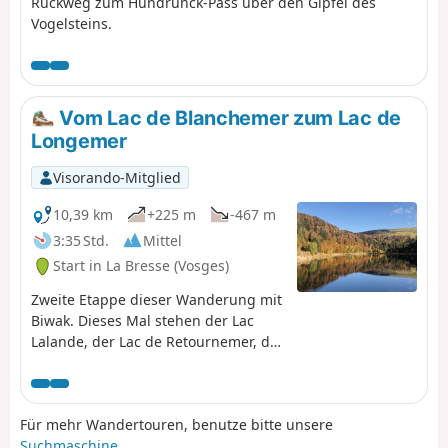
Rückweg zum Hundrunck-Pass über den Gipfel des
Vogelsteins.
Vom Lac de Blanchemer zum Lac de
Longemer
Visorando-Mitglied
10,39 km
+225 m
-467 m
3:35 Std.
Mittel
Start in La Bresse (Vosges)
Zweite Etappe dieser Wanderung mit
Biwak. Dieses Mal stehen der Lac
Lalande, der Lac de Retournemer, der
Wasserfall Cascade Charlemagne
und der Wasserfall Cascade de
Retournemer auf Ihrem Programm,
Für mehr Wandertouren, benutze bitte unsere
wo Sie wunderschöne Farben
Suchmaschine
.
entdecken können.