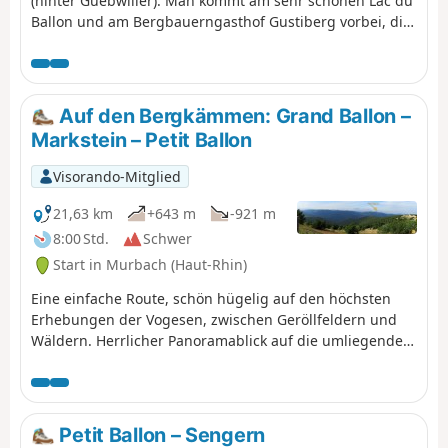
(hinter Guebwiller). Man kommt am sehr schönen Lac du
Ballon und am Bergbauerngasthof Gustiberg vorbei, die
beide zu sehr angenehmen Pausen einladen.
Auf den Bergkämmen: Grand Ballon –
Markstein – Petit Ballon
Visorando-Mitglied
21,63 km
+643 m
-921 m
8:00 Std.
Schwer
Start in Murbach (Haut-Rhin)
Eine einfache Route, schön hügelig auf den höchsten
Erhebungen der Vogesen, zwischen Geröllfeldern und
Wäldern. Herrlicher Panoramablick auf die umliegenden
Täler.
Petit Ballon – Sengern