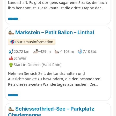
Landschaft. Es gibt übrigens sogar eine Straße, die nach
ihm benannt ist. Diese Route ist die dritte Etappe der
„Traversée des Vignes“ und verbindet Rouffach mit
Turckheim. Außerhalb der Dörfer gibt es zahlreiche
Aussichtspunkte, die fast allgegenwärtig sind. Die Dörfer
selbst sind sehr typisch mit hübschen Fachwerkhäusern
Markstein – Petit Ballon – Linthal
und besitzen einen unbestreitbaren Charme. Auch das
kulturelle Erbe ist ebenso gut vertreten.
Tourismusinformation
20,72 km
+429 m
-1 103 m
7:10 Std.
Schwer
Start in Oderen (Haut-Rhin)
Nehmen Sie sich Zeit, die Landschaften und
Aussichtspunkte zu bewundern, die den besonderen
Reiz dieses zweiten Wandertages ausmachen. Die
Wanderung verläuft größtenteils über die Bergkämme
bis zum Petit Ballon, vorbei am Klintzkopf. Auch hier
können Sie die Panoramablicke auf die Ebenen und Täler
zu beiden Seiten des Berges in vollen Zügen genießen.
Schiessrothried-See – Parkplatz
Auf dieser Route, die durch Wälder und über
Charlemagne