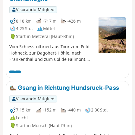
Stoppelfelder führt, können Sie die Vielfalt der lokalen
Flora entdecken.
Visorando-Mitglied
8,18 km
+717 m
-426 m
4:25 Std.
Mittel
Start in Metzeral (Haut-Rhin)
Vom Schiessrothried aus Tour zum Petit
Hohneck, zur Dagobert-Höhle, nach
Frankenthal und zum Col de Falimont.
Diese Strecke ist im Winter nicht
befahrbar. Die Strecke zwischen (3), (4), (5)
und (6) ist vom 1. November bis zum 30.
April 2022 gesperrt (Präfekturbeschluss
Gsang in Richtung Hundsruck-Pass
vom 18. Mai 2022).
Visorando-Mitglied
7,15 km
+152 m
-440 m
2:30 Std.
Leicht
Start in Moosch (Haut-Rhin)