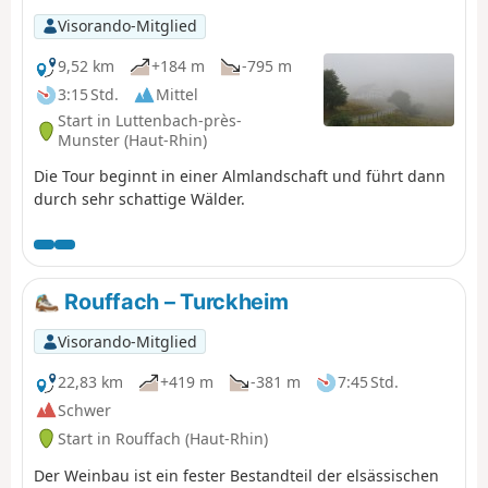
Visorando-Mitglied
9,52 km
+184 m
-795 m
3:15 Std.
Mittel
Start in Luttenbach-près-
Munster (Haut-Rhin)
Die Tour beginnt in einer Almlandschaft und führt dann
durch sehr schattige Wälder.
Rouffach – Turckheim
Visorando-Mitglied
22,83 km
+419 m
-381 m
7:45 Std.
Schwer
Start in Rouffach (Haut-Rhin)
Der Weinbau ist ein fester Bestandteil der elsässischen