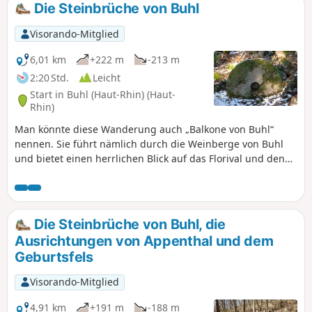
Die Steinbrüche von Buhl
Visorando-Mitglied
6,01 km
+222 m
-213 m
2:20 Std.
Leicht
Start in Buhl (Haut-Rhin) (Haut-
Rhin)
Man könnte diese Wanderung auch „Balkone von Buhl“
nennen. Sie führt nämlich durch die Weinberge von Buhl
und bietet einen herrlichen Blick auf das Florival und den
Grand Ballon. Eine weitere Besonderheit ist, dass der Weg
ehemalige Steinbrüche von rotem Vogesensandstein
durchquert.
Die Steinbrüche von Buhl, die
Ausrichtungen von Appenthal und dem
Geburtsfels
Visorando-Mitglied
4,91 km
+191 m
-188 m