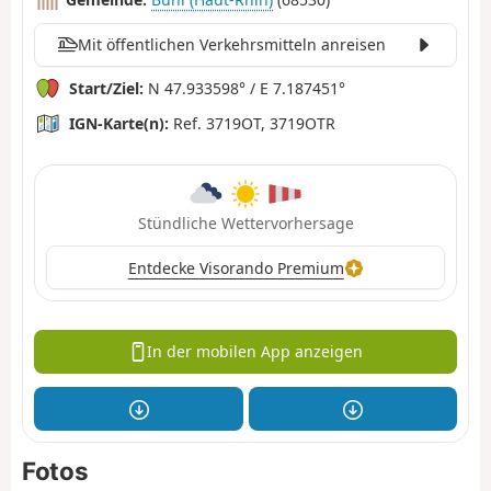
Mit öffentlichen Verkehrsmitteln anreisen
Start/Ziel:
N 47.933598° / E 7.187451°
IGN-Karte(n):
Ref. 3719OT, 3719OTR
Stündliche Wettervorhersage
Entdecke Visorando Premium
In der mobilen App anzeigen
Fotos