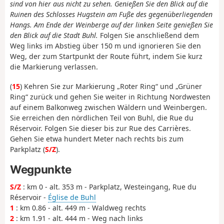
sind von hier aus nicht zu sehen. Genießen Sie den Blick auf die
Ruinen des Schlosses Hugstein am Fuße des gegenüberliegenden
Hangs. Am Ende der Weinberge auf der linken Seite genießen Sie
den Blick auf die Stadt Buhl.
Folgen Sie anschließend dem
Weg links im Abstieg über 150 m und ignorieren Sie den
Weg, der zum Startpunkt der Route führt, indem Sie kurz
die Markierung verlassen.
(
15
) Kehren Sie zur Markierung „Roter Ring“ und „Grüner
Ring“ zurück und gehen Sie weiter in Richtung Nordwesten
auf einem Balkonweg zwischen Wäldern und Weinbergen.
Sie erreichen den nördlichen Teil von Buhl, die Rue du
Réservoir. Folgen Sie dieser bis zur Rue des Carrières.
Gehen Sie etwa hundert Meter nach rechts bis zum
Parkplatz (
S/Z
).
Wegpunkte
S/Z
: km 0 - alt. 353 m - Parkplatz, Westeingang, Rue du
Réservoir -
Église de Buhl
1
: km 0.86 - alt. 449 m - Waldweg rechts
2
: km 1.91 - alt. 444 m - Weg nach links