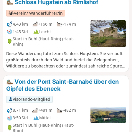
Schloss Hugstein ab Rimlishof
Verein/ Wanderführer/in
4,43 km
+166 m
-174 m
1:45 Std.
Leicht
Start in Buhl (Haut-Rhin) (Haut-
Rhin)
Diese Wanderung führt zum Schloss Hugstein. Sie verläuft
größtenteils durch den Wald und bietet die Gelegenheit,
Wildtiere zu beobachten oder zumindest zahlreiche Spuren
zu entdecken, die diese hinterlassen haben.
Von der Pont Saint-Barnabé über den
Gipfel des Ebeneck
Visorando-Mitglied
8,71 km
+481 m
-482 m
3:50 Std.
Mittel
Start in Buhl (Haut-Rhin) (Haut-
Rhin)