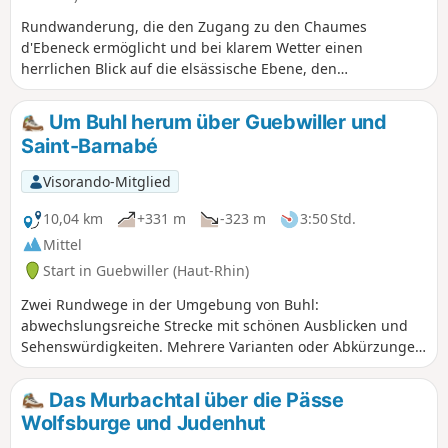
Rundwanderung, die den Zugang zu den Chaumes
d'Ebeneck ermöglicht und bei klarem Wetter einen
herrlichen Blick auf die elsässische Ebene, den
Schwarzwald und, je nach Wetterlage, die Alpen bietet.
Um Buhl herum über Guebwiller und
Saint-Barnabé
Visorando-Mitglied
10,04 km
+331 m
-323 m
3:50 Std.
Mittel
Start in Guebwiller (Haut-Rhin)
Zwei Rundwege in der Umgebung von Buhl:
abwechslungsreiche Strecke mit schönen Ausblicken und
Sehenswürdigkeiten. Mehrere Varianten oder Abkürzungen
sind möglich.
Das Murbachtal über die Pässe
Wolfsburge und Judenhut