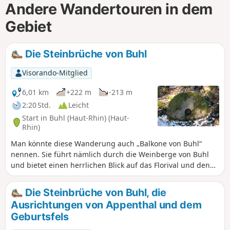
Andere Wandertouren in dem
Gebiet
Die Steinbrüche von Buhl
Visorando-Mitglied
6,01 km
+222 m
-213 m
2:20 Std.
Leicht
Start in Buhl (Haut-Rhin) (Haut-
Rhin)
Man könnte diese Wanderung auch „Balkone von Buhl“
nennen. Sie führt nämlich durch die Weinberge von Buhl
und bietet einen herrlichen Blick auf das Florival und den
Grand Ballon. Eine weitere Besonderheit ist, dass der Weg
ehemalige Steinbrüche von rotem Vogesensandstein
Die Steinbrüche von Buhl, die
durchquert.
Ausrichtungen von Appenthal und dem
Geburtsfels