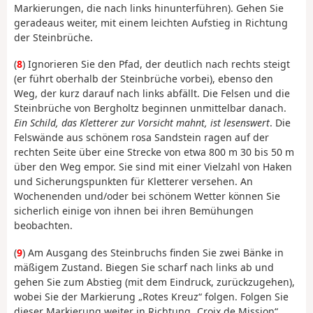
Markierungen, die nach links hinunterführen). Gehen Sie
geradeaus weiter, mit einem leichten Aufstieg in Richtung
der Steinbrüche.
(
8
) Ignorieren Sie den Pfad, der deutlich nach rechts steigt
(er führt oberhalb der Steinbrüche vorbei), ebenso den
Weg, der kurz darauf nach links abfällt. Die Felsen und die
Steinbrüche von Bergholtz beginnen unmittelbar danach.
Ein Schild, das Kletterer zur Vorsicht mahnt, ist lesenswert
. Die
Felswände aus schönem rosa Sandstein ragen auf der
rechten Seite über eine Strecke von etwa 800 m 30 bis 50 m
über den Weg empor. Sie sind mit einer Vielzahl von Haken
und Sicherungspunkten für Kletterer versehen. An
Wochenenden und/oder bei schönem Wetter können Sie
sicherlich einige von ihnen bei ihren Bemühungen
beobachten.
(
9
) Am Ausgang des Steinbruchs finden Sie zwei Bänke in
mäßigem Zustand. Biegen Sie scharf nach links ab und
gehen Sie zum Abstieg (mit dem Eindruck, zurückzugehen),
wobei Sie der Markierung „Rotes Kreuz“ folgen. Folgen Sie
dieser Markierung weiter in Richtung „Croix de Mission“