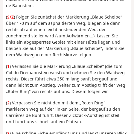
de Bannstein.
(
S/Z
) Folgen Sie zunächst der Markierung „Blaue Scheibe“
über 170 m auf dem asphaltierten Weg, biegen Sie dann
rechts ab auf einen leicht ansteigenden Weg, der
zunehmend steiler wird (zum Aufwärmen...). Lassen Sie
links ein abgesperrtes Gebiet mit einer Hütte liegen und
bleiben Sie auf der Markierung „Blaue Scheibe“, indem Sie
dem Waldweg in einer Rechtskurve folgen.
(
1
) Verlassen Sie die Markierung „Blaue Scheibe“ (die zum
Col du Dreibannstein weist) und nehmen Sie den Waldweg
rechts. Dieser führt etwa 350 m lang sanft bergauf und
dann leicht zum Abstieg. Weiter zum Abstieg trifft der Weg
„Roter Ring“ von rechts auf uns. Diesem folgen wir.
(
2
) Verpassen Sie nicht den mit dem „Roten Ring“
markierten Weg auf der linken Seite, der bergauf zu den
Carrières de Buhl führt. Dieser Zickzack-Aufstieg ist steil
und führt uns schnell auf ein Plateau.
(
3
) Eine schöne Eiche empfängt uns und lenkt unseren Blick