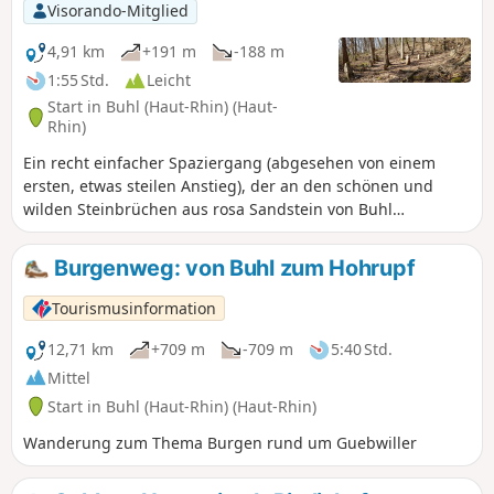
Visorando-Mitglied
4,91 km
+191 m
-188 m
1:55 Std.
Leicht
Start in Buhl (Haut-Rhin) (Haut-
Rhin)
Ein recht einfacher Spaziergang (abgesehen von einem
ersten, etwas steilen Anstieg), der an den schönen und
wilden Steinbrüchen aus rosa Sandstein von Buhl
vorbeiführt. Der hübsche Pfad durch die Steinbrüche führt
weiter bis zu den berühmten Menhiren von Appenthal
Burgenweg: von Buhl zum Hohrupf
sowie ihrer zyklopischen Mauer. Der Spaziergang endet
entlang der Weinberge mit einem schönen Blick auf das
Tourismusinformation
Schloss Hugstein und vorbei an dem seltsamen Fels
"Geburtsstuhl" (Siège à Accoucher), der in uralten Zeiten für
12,71 km
+709 m
-709 m
5:40 Std.
die Geburt von Kindern gedient haben soll.
Mittel
Start in Buhl (Haut-Rhin) (Haut-Rhin)
Wanderung zum Thema Burgen rund um Guebwiller