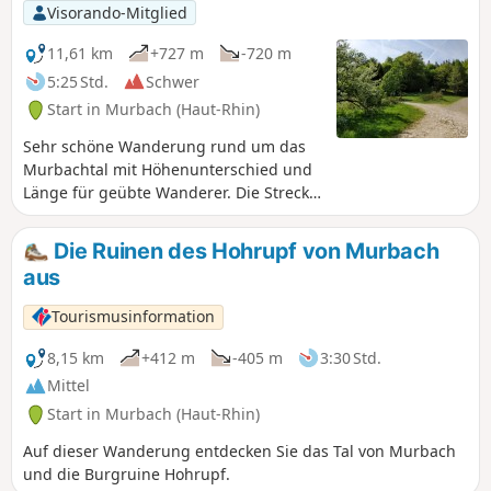
Visorando-Mitglied
11,61 km
+727 m
-720 m
5:25 Std.
Schwer
Start in Murbach (Haut-Rhin)
Sehr schöne Wanderung rund um das
Murbachtal mit Höhenunterschied und
Länge für geübte Wanderer. Die Strecke
führt hauptsächlich durch den Wald
und bietet zwei schöne Aussichtspunkte
Die Ruinen des Hohrupf von Murbach
bei den Ruinen der Burg Hohrupf sowie
aus
am Ende der Wanderung am Ebeneck.
Tourismusinformation
8,15 km
+412 m
-405 m
3:30 Std.
Mittel
Start in Murbach (Haut-Rhin)
Auf dieser Wanderung entdecken Sie das Tal von Murbach
und die Burgruine Hohrupf.