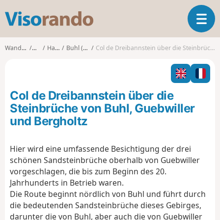
V
T
i
o
s
g
o
Wanderungen
Elsass
Haut-Rhin
Buhl (Haut-Rhin)
Col de Dreibannstein über die Steinbrüche von Buhl, Guebwiller und Bergholtz
g
r
l
a
e
n
n
d
Col de Dreibannstein über die
a
o
v
Steinbrüche von Buhl, Guebwiller
i
und Bergholtz
g
a
t
Hier wird eine umfassende Besichtigung der drei
i
schönen Sandsteinbrüche oberhalb von Guebwiller
o
vorgeschlagen, die bis zum Beginn des 20.
n
Jahrhunderts in Betrieb waren.
Die Route beginnt nördlich von Buhl und führt durch
die bedeutenden Sandsteinbrüche dieses Gebirges,
darunter die von Buhl, aber auch die von Guebwiller