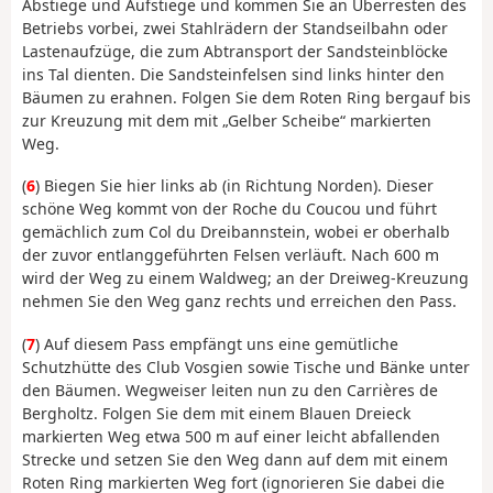
Abstiege und Aufstiege und kommen Sie an Überresten des
Betriebs vorbei, zwei Stahlrädern der Standseilbahn oder
Lastenaufzüge, die zum Abtransport der Sandsteinblöcke
ins Tal dienten. Die Sandsteinfelsen sind links hinter den
Bäumen zu erahnen. Folgen Sie dem Roten Ring bergauf bis
zur Kreuzung mit dem mit „Gelber Scheibe“ markierten
Weg.
(
6
) Biegen Sie hier links ab (in Richtung Norden). Dieser
schöne Weg kommt von der Roche du Coucou und führt
gemächlich zum Col du Dreibannstein, wobei er oberhalb
der zuvor entlanggeführten Felsen verläuft. Nach 600 m
wird der Weg zu einem Waldweg; an der Dreiweg-Kreuzung
nehmen Sie den Weg ganz rechts und erreichen den Pass.
(
7
) Auf diesem Pass empfängt uns eine gemütliche
Schutzhütte des Club Vosgien sowie Tische und Bänke unter
den Bäumen. Wegweiser leiten nun zu den Carrières de
Bergholtz. Folgen Sie dem mit einem Blauen Dreieck
markierten Weg etwa 500 m auf einer leicht abfallenden
Strecke und setzen Sie den Weg dann auf dem mit einem
Roten Ring markierten Weg fort (ignorieren Sie dabei die