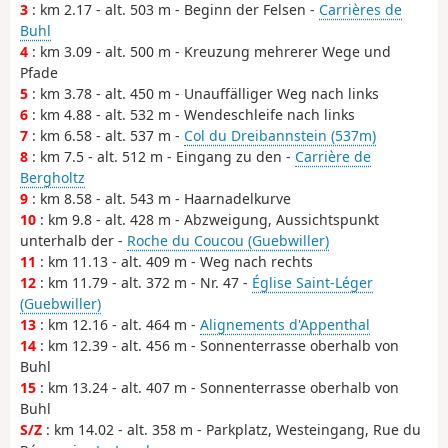
3
: km 2.17 - alt. 503 m - Beginn der Felsen -
Carrières de
Buhl
4
: km 3.09 - alt. 500 m - Kreuzung mehrerer Wege und
Pfade
5
: km 3.78 - alt. 450 m - Unauffälliger Weg nach links
6
: km 4.88 - alt. 532 m - Wendeschleife nach links
7
: km 6.58 - alt. 537 m -
Col du Dreibannstein (537m)
8
: km 7.5 - alt. 512 m - Eingang zu den -
Carrière de
Bergholtz
9
: km 8.58 - alt. 543 m - Haarnadelkurve
10
: km 9.8 - alt. 428 m - Abzweigung, Aussichtspunkt
unterhalb der -
Roche du Coucou (Guebwiller)
11
: km 11.13 - alt. 409 m - Weg nach rechts
12
: km 11.79 - alt. 372 m - Nr. 47 -
Église Saint-Léger
(Guebwiller)
13
: km 12.16 - alt. 464 m -
Alignements d'Appenthal
14
: km 12.39 - alt. 456 m - Sonnenterrasse oberhalb von
Buhl
15
: km 13.24 - alt. 407 m - Sonnenterrasse oberhalb von
Buhl
S/Z
: km 14.02 - alt. 358 m - Parkplatz, Westeingang, Rue du