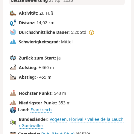
Letzte Bewertung
27 Apr 2026
Aktivität:
Zu Fuß
Distanz:
14,02 km
Durchschnittliche Dauer:
5:20 Std.
Schwierigkeitsgrad:
Mittel
Zurück zum Start:
Ja
Aufstieg:
+ 460 m
Abstieg:
- 455 m
Höchster Punkt:
543 m
Niedrigster Punkt:
353 m
Land:
Frankreich
Bundesländer:
Vogesen
,
Florival / Vallée de la Lauch
/ Guebwiller
Gemeinde:
Buhl (Haut-Rhin)
(68530)