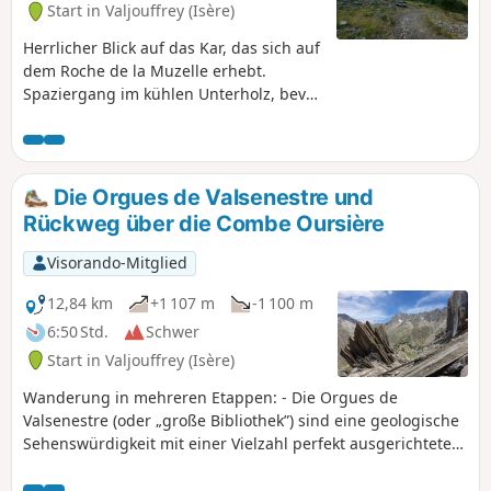
Start in Valjouffrey (Isère)
Herrlicher Blick auf das Kar, das sich auf
dem Roche de la Muzelle erhebt.
Spaziergang im kühlen Unterholz, bevor
Sie zu einer Galerie mit den Gipfeln der
Écrins gelangen. Zwei Drittel der
Wanderung führen entlang des Torrent
du Béranger.
Die Orgues de Valsenestre und
Rückweg über die Combe Oursière
Visorando-Mitglied
12,84 km
+1 107 m
-1 100 m
6:50 Std.
Schwer
Start in Valjouffrey (Isère)
Wanderung in mehreren Etappen: - Die Orgues de
Valsenestre (oder „große Bibliothek”) sind eine geologische
Sehenswürdigkeit mit einer Vielzahl perfekt ausgerichteter
vertikaler Schichten. - Der Col de Côte Belle mit einem
Panorama auf das Tal von Font Turbat. - Rückweg über den