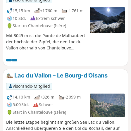
15,15 km
+1 760 m
-1 761 m
10 Std.
Extrem schwer
Start in Chantelouve (Isère)
Mit 3049 m ist die Pointe de Malhaubert
der höchste der Gipfel, die den Lac du
Vallon oberhalb von Chantelouve
umgeben, und bietet ein einzigartiges
Panorama mit 360°-Ausblick auf alle
Alpenmassive.Steinböcke, Gämsen und
Gänsegeier sind auf den Gipfeln und
Lac du Vallon – Le Bourg-d'Oisans
den umliegenden Hängen anzutreffen.
Achtung:Um den Gipfel zu erreichen,
Visorando-Mitglied
muss man das Klettern auf Graten
(Schwierigkeitsgrad 3, allgegenwärtige
14,10 km
+326 m
-2 099 m
Abgründe) sowohl beim Aufstieg als
5:00 Std.
Schwer
auch beim Abstieg beherrschen. Die
Start in Chantelouve (Isère)
Schneefelder erfordern Steigeisen und
Eispickel sowie einen frühen Aufbruch.
Die letzte Etappe beginnt am großen See Lac du Vallon.
Anschließend überqueren Sie den Col du Rochail, der auf