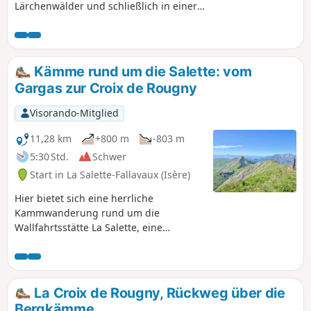
Lärchenwälder und schließlich in einer
Hochgebirgslandschaft inmitten des Kar du Coiro. Gut
markierte Wege erleichtern den Höhenunterschied dieser
Wanderung.
Kämme rund um die Salette: vom
Gargas zur Croix de Rougny
Visorando-Mitglied
11,28 km
+800 m
-803 m
5:30 Std.
Schwer
Start in La Salette-Fallavaux (Isère)
Hier bietet sich eine herrliche
Kammwanderung rund um die
Wallfahrtsstätte La Salette, eine
Rundwanderung mit atemberaubender
Aussicht auf der gesamten Strecke.
Zunächst muss man den Gargas
besteigen, indem man den Col
La Croix de Rougny, Rückweg über die
d’Huretières zum Col de l’Éterpat
Bergkämme