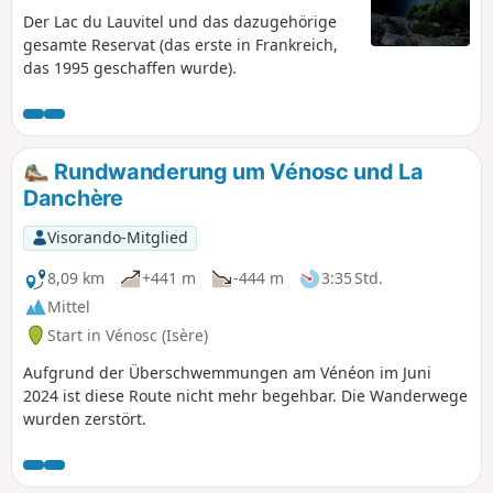
Der Lac du Lauvitel und das dazugehörige
gesamte Reservat (das erste in Frankreich,
das 1995 geschaffen wurde).
Rundwanderung um Vénosc und La
Danchère
Visorando-Mitglied
8,09 km
+441 m
-444 m
3:35 Std.
Mittel
Start in Vénosc (Isère)
Aufgrund der Überschwemmungen am Vénéon im Juni
2024 ist diese Route nicht mehr begehbar. Die Wanderwege
wurden zerstört.