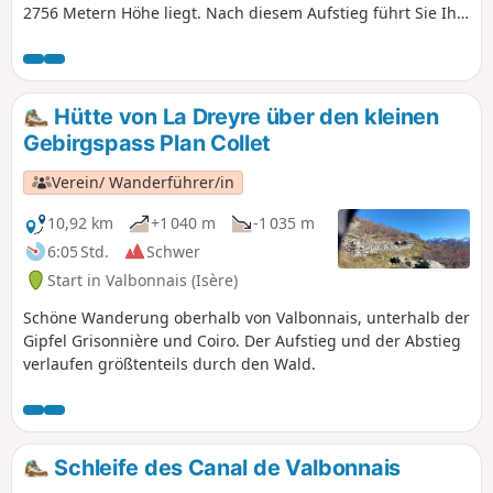
2756 Metern Höhe liegt. Nach diesem Aufstieg führt Sie Ihr
Weg zur Berghütte Refuge des Sources und dann nach
Villard-Notre-Dame, einem Dorf mit einem herrlichen
Aussichtspunkt auf Bourg-d'Oisans, Ihrem Endziel.
Hütte von La Dreyre über den kleinen
Gebirgspass Plan Collet
Verein/ Wanderführer/in
10,92 km
+1 040 m
-1 035 m
6:05 Std.
Schwer
Start in Valbonnais (Isère)
Schöne Wanderung oberhalb von Valbonnais, unterhalb der
Gipfel Grisonnière und Coiro. Der Aufstieg und der Abstieg
verlaufen größtenteils durch den Wald.
Schleife des Canal de Valbonnais