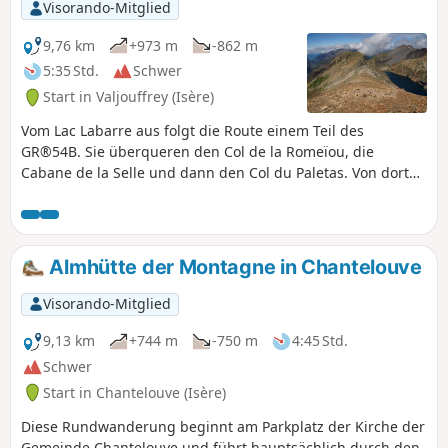
Visorando-Mitglied
9,76 km
+973 m
-862 m
5:35 Std.
Schwer
Start in Valjouffrey (Isère)
Vom Lac Labarre aus folgt die Route einem Teil des
GR®54B. Sie überqueren den Col de la Romeïou, die
Cabane de la Selle und dann den Col du Paletas. Von dort
aus führt Sie eine wilde Wanderung über die Bergkämme,
vorbei am Neyrard auf 2796 m Höhe, zum Lac du Vallon.
Almhütte der Montagne in Chantelouve
Visorando-Mitglied
9,13 km
+744 m
-750 m
4:45 Std.
Schwer
Start in Chantelouve (Isère)
Diese Rundwanderung beginnt am Parkplatz der Kirche der
Gemeinde Chantelouve und führt hauptsächlich durch den