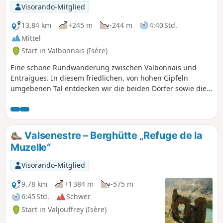
Visorando-Mitglied
13,84 km
+245 m
-244 m
4:40 Std.
Mittel
Start in Valbonnais (Isère)
Eine schöne Rundwanderung zwischen Valbonnais und
Entraigues. In diesem friedlichen, von hohen Gipfeln
umgebenen Tal entdecken wir die beiden Dörfer sowie die
Bewässerungssysteme aus dem 14. Jahrhundert.
Valsenestre – Berghütte „Refuge de la
Muzelle“
Visorando-Mitglied
9,78 km
+1 384 m
-575 m
6:45 Std.
Schwer
Start in Valjouffrey (Isère)