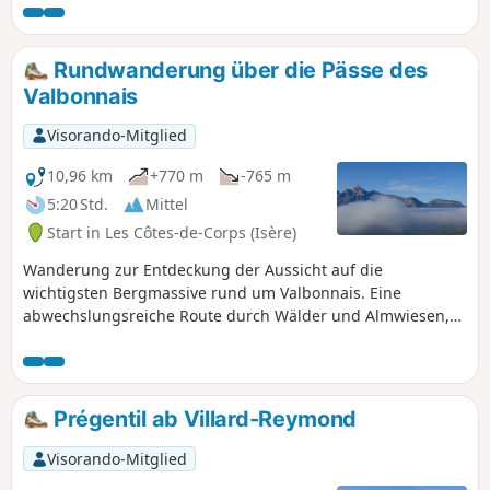
Rundwanderung über die Pässe des
Valbonnais
Visorando-Mitglied
10,96 km
+770 m
-765 m
5:20 Std.
Mittel
Start in Les Côtes-de-Corps (Isère)
Wanderung zur Entdeckung der Aussicht auf die
wichtigsten Bergmassive rund um Valbonnais. Eine
abwechslungsreiche Route durch Wälder und Almwiesen,
die für jeden durchschnittlich geübten Wanderer geeignet
ist.
Prégentil ab Villard-Reymond
Visorando-Mitglied