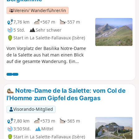
überquert, dann zum Chamoux
aufsteigt, um dem langen Kamm über
Verein/ Wanderführer/in
die Tête de la Pale Traversière und
anschließend die Croix du Rougny zu
7,76 km
+567 m
-557 m
folgen, bevor man wieder hinabsteigt
5 Std.
Sehr schwer
und auf halber Höhe quer zum
Start in La Salette-Fallavaux (Isère)
Heiligtum zurückkehrt. Lesen Sie die
praktischen Hinweise sorgfältig durch,
Vom Vorplatz der Basilika Notre-Dame
bevor Sie diese Route in Angriff
de la Salette aus hat man einen Blick
nehmen.
auf die gesamte Wanderung. Ein
außergewöhnliches Panorama. Mit dem
Gargas als Option ist es einfach nur
Glückseligkeit.
Notre-Dame de la Salette: vom Col de
l’Homme zum Gipfel des Gargas
Visorando-Mitglied
7,80 km
+573 m
-565 m
3:50 Std.
Mittel
Start in La Salette-Fallavaux (Isère)