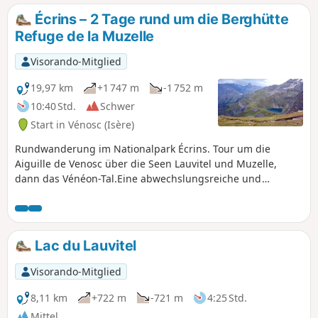
Écrins – 2 Tage rund um die Berghütte
Refuge de la Muzelle
Visorando-Mitglied
19,97 km
+1 747 m
-1 752 m
10:40 Std.
Schwer
Start in Vénosc (Isère)
Rundwanderung im Nationalpark Écrins. Tour um die
Aiguille de Venosc über die Seen Lauvitel und Muzelle,
dann das Vénéon-Tal.Eine abwechslungsreiche und
vielfältige Route! Sie ist relativ lang. Es besteht die
Möglichkeit, sie in zwei Tagen zu absolvieren und eine
Nacht in der Berghütte Refuge de la Muzelle zu verbringen
oder in der Nähe der Hütte zu biwakieren.
Lac du Lauvitel
Visorando-Mitglied
8,11 km
+722 m
-721 m
4:25 Std.
Mittel