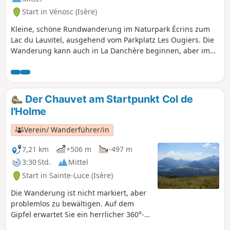
Start in Vénosc (Isère)
Kleine, schöne Rundwanderung im Naturpark Écrins zum
Lac du Lauvitel, ausgehend vom Parkplatz Les Ougiers. Die
Wanderung kann auch in La Danchère beginnen, aber im
August 2024 war die Straße aufgrund eines Erdrutsches im
Juni gesperrt. Der Aufstieg erfolgt über Les Selles und der
Abstieg über Les Rousses. Es handelt sich um einen
Bergweg, der zum Großteil durch den Wald führt und
Der Chauvet am Startpunkt Col de
daher schattig ist, was bei großer Hitze praktisch ist. Der
l'Holme
Weg ist größtenteils mit alten Steinen gepflastert, es gibt
kleine Brücken zu überqueren.
Verein/ Wanderführer/in
7,21 km
+506 m
-497 m
3:30 Std.
Mittel
Start in Sainte-Luce (Isère)
Die Wanderung ist nicht markiert, aber
problemlos zu bewältigen. Auf dem
Gipfel erwartet Sie ein herrlicher 360°-
Ausblick.