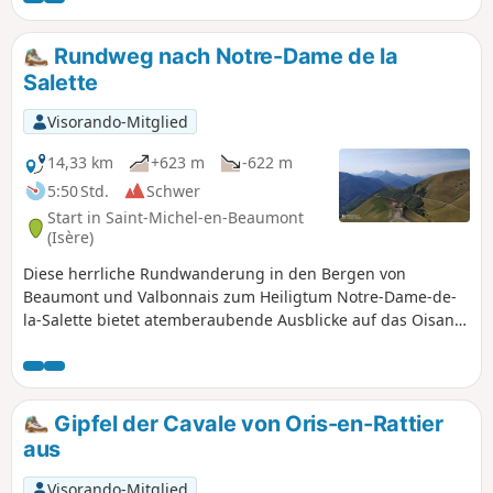
Balkonweg zum kleinen Hängetal Combe Oursière. - Zum
Abschluss durchqueren Sie einen Wald mit „gebogenen”
Rundweg nach Notre-Dame de la
Lärchen (Lärchen, die durch den Druck des Schnees
Salette
verformt wurden). ... Nicht zu vergessen das Haus der
Hobbits
Visorando-Mitglied
14,33 km
+623 m
-622 m
5:50 Std.
Schwer
Start in Saint-Michel-en-Beaumont
(Isère)
Diese herrliche Rundwanderung in den Bergen von
Beaumont und Valbonnais zum Heiligtum Notre-Dame-de-
la-Salette bietet atemberaubende Ausblicke auf das Oisans-
Massiv, das Dévoluy, den Obiou, die Matheysine und weiter
entfernt das Vercors-Massiv. ⚠️ 20.05.2026: Diese
Wanderung sollte im Winter vermieden werden. Einige
Abschnitte sind mit Bergsteigen vergleichbar.
Gipfel der Cavale von Oris-en-Rattier
aus
Visorando-Mitglied