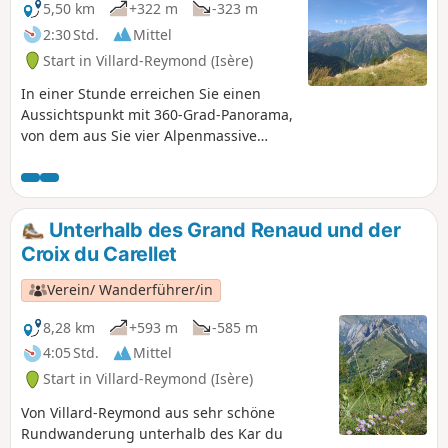
5,50 km
+322 m
-323 m
2:30 Std.
Mittel
Start in Villard-Reymond (Isère)
In einer Stunde erreichen Sie einen
Aussichtspunkt mit 360-Grad-Panorama,
von dem aus Sie vier Alpenmassive
überblicken können: den Taillefer, die
Belledonne, die Grandes Rousses und
die Écrins. Die Wanderung beginnt im
malerischen Dorf Villard-Reymond, das
Unterhalb des Grand Renaud und der
Sie über eine schmale Straße (mit gut
Croix du Carellet
zwanzig Kehren) vom Col d'Ornon aus
erreichen. Sie beginnt im Schatten des
Verein/ Wanderführer/in
Unterholzes, bevor sie einen Kamm und
dann den Col de Saint-Jean erreicht. Ein
8,28 km
+593 m
-585 m
steiler Aufstieg unter Kiefern führt zum
4:05 Std.
Mittel
Gipfel des Prégentil, von wo aus man
Start in Villard-Reymond (Isère)
einen atemberaubenden Blick auf 3000
bis 4000 m hohe Gipfel hat.
Von Villard-Reymond aus sehr schöne
Rundwanderung unterhalb des Kar du