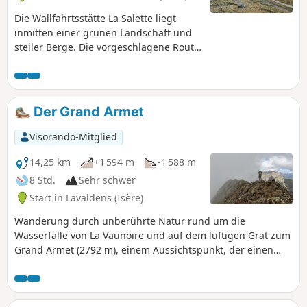
Die Wallfahrtsstätte La Salette liegt
inmitten einer grünen Landschaft und
steiler Berge. Die vorgeschlagene Route
führt Sie auf den Gipfel des Gargas
(2208 m), wo Ihnen eine
Orientierungstafel dabei hilft, den
Dévoluy, den Obiou und die Gipfel der
Der Grand Armet
Barre des Écrins neben Dutzenden
anderer Gipfel zu erkennen. Bei
Visorando-Mitglied
schönem Wetter ist das Panorama
atemberaubend. Achtung: Der
14,25 km
+1 594 m
-1 588 m
Höhenunterschied von 600 m wird
8 Std.
Sehr schwer
bereits auf den ersten vier Kilometern
Start in Lavaldens (Isère)
zurückgelegt. Diese Wanderung ist nur
für geübte Wanderer geeignet.
Wanderung durch unberührte Natur rund um die
Wasserfälle von La Vaunoire und auf dem luftigen Grat zum
Grand Armet (2792 m), einem Aussichtspunkt, der einen
einzigartigen Panoramablick auf das Dévoluy, die gesamte
Ostbarriere des Vercors, den Taillefer, Belledonne, den
Mont-Blanc, die Grandes Rousses und das gesamte Oisans