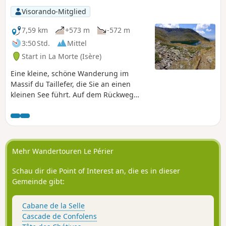
zum Lac du Prévourey und dann zum
Visorando-Mitglied
Lac Claret, in einer fast vollständig
bewaldeten Umgebung.
7,59 km
+573 m
-572 m
3:50 Std.
Mittel
Start in La Morte (Isère)
Eine kleine, schöne Wanderung im
Massif du Taillefer, die Sie an einen
kleinen See führt. Auf dem Rückweg
haben Sie einen herrlichen Blick auf die
Täler, die Matheysine, den Vercors und
Belledonne.
Mehr Wandertouren Le Périer
Schau dir die Point of Interest an, die es in dieser
Gemeinde gibt:
Cabane de la Selle
Cascade de Confolens