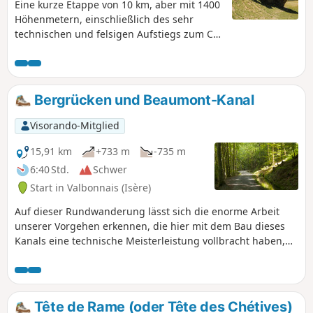
Eine kurze Etappe von 10 km, aber mit 1400
Höhenmetern, einschließlich des sehr
technischen und felsigen Aufstiegs zum Col
de la Muzelle. Hier ist größte Vorsicht
geboten, insbesondere mit einem schweren
Rucksack. Eine schmale Passage zwischen
zwei herrlichen Bergen, der Roche de La
Bergrücken und Beaumont-Kanal
Muzelle und dem Pic du Clapier du Peyron.
Während des gesamten Aufstiegs sind Sie
Visorando-Mitglied
von Bergmassiven mit einer Höhe von über
3000 m umgeben. Vom Pass aus haben Sie
15,91 km
+733 m
-735 m
einen herrlichen Blick auf den Rest des
6:40 Std.
Schwer
Glacier de la Muzelle, den See und den
Start in Valbonnais (Isère)
Korridor, der hinunter nach Valsenestre
führt.
Auf dieser Rundwanderung lässt sich die enorme Arbeit
unserer Vorgehen erkennen, die hier mit dem Bau dieses
Kanals eine technische Meisterleistung vollbracht haben,
dank der die Region Beaumont noch heute bewässert
werden kann.
Tête de Rame (oder Tête des Chétives)