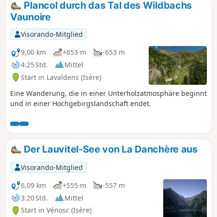
bietet. Ein großer Teil der Strecke verläuft abseits der Wege
Plancol durch das Tal des Wildbachs
und erfordert einen (sehr) guten Orientierungssinn oder
Vaunoire
die Verwendung eines GPS-Geräts. Der fast 2 km lange Grat
weist keine technischen Schwierigkeiten auf, ist jedoch
Visorando-Mitglied
luftig.
9,00 km
+653 m
-653 m
4:25 Std.
Mittel
Start in Lavaldens (Isère)
Eine Wanderung, die in einer Unterholzatmosphäre beginnt
und in einer Hochgebirgslandschaft endet.
Der Lauvitel-See von La Danchère aus
Visorando-Mitglied
6,09 km
+555 m
-557 m
3:20 Std.
Mittel
Start in Vénosc (Isère)