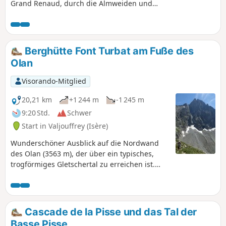
Grand Renaud, durch die Almweiden und
zurück über die Croix du Carrelet.
Berghütte Font Turbat am Fuße des
Olan
Visorando-Mitglied
20,21 km
+1 244 m
-1 245 m
9:20 Std.
Schwer
Start in Valjouffrey (Isère)
Wunderschöner Ausblick auf die Nordwand
des Olan (3563 m), der über ein typisches,
trogförmiges Gletschertal zu erreichen ist.
Zunächst kommt man am Wasserfall Cascade
de la Pisse vorbei, dann betritt man dieses
von Gletschern tief eingegrabene Tal, bevor
man die einzige Berghütte des Tals erreicht.
Cascade de la Pisse und das Tal der
Man steht vor dem Olan mit seiner 1000 m
Basse Pisse