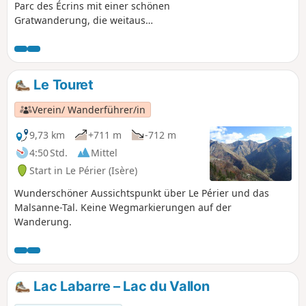
Parc des Écrins mit einer schönen
Gratwanderung, die weitaus
beeindruckender als schwierig ist. Eine
lange Route mit großem
Höhenunterschied, aber ohne
technische Schwierigkeiten. All dies für
Le Touret
ein außergewöhnliches Panorama auf
den Vercors, den Dévoluy und die
Verein/ Wanderführer/in
umliegenden Berge in überraschenden
Farben.
9,73 km
+711 m
-712 m
4:50 Std.
Mittel
Start in Le Périer (Isère)
Wunderschöner Aussichtspunkt über Le Périer und das
Malsanne-Tal. Keine Wegmarkierungen auf der
Wanderung.
Lac Labarre – Lac du Vallon