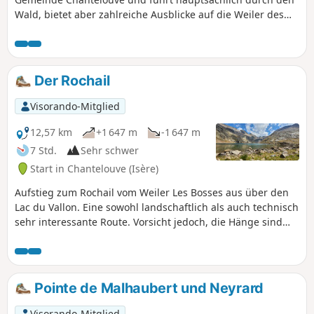
Wald, bietet aber zahlreiche Ausblicke auf die Weiler des
Dorfes. Das Ziel ist die Almhütte des Schäfers und die
Weiden der lokalen Schafherden.
Der Rochail
Visorando-Mitglied
12,57 km
+1 647 m
-1 647 m
7 Std.
Sehr schwer
Start in Chantelouve (Isère)
Aufstieg zum Rochail vom Weiler Les Bosses aus über den
Lac du Vallon. Eine sowohl landschaftlich als auch technisch
sehr interessante Route. Vorsicht jedoch, die Hänge sind
steil und der Weg über die Grate zwischen dem Col du
Rochail und dem Gipfel kann schwindelerregend sein.
Pointe de Malhaubert und Neyrard
Visorando-Mitglied