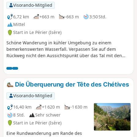
Visorando-Mitglied
6,72 km
+663 m
-663 m
3:50 Std.
Mittel
Start in Le Périer (Isère)
Schöne Wanderung in kühler Umgebung zu einem
bemerkenswerten Wasserfall. Verpassen Sie auf dem
Rückweg nicht den Aussichtspunkt über das Tal mit den
Ruinen der Burg Serre de la Casse. In Confolens gibt es
noch einige Wohnhäuser. Man kann noch weiter als bis zum
Wasserfall gehen und (nach einigen Stunden!) den luftigen
Fernwanderweg GR®54B auf den Bergrücken über dem
Die Überquerung der Tête des Chétives
Lauvitel erreichen.
Visorando-Mitglied
16,40 km
+1 620 m
-1 630 m
8 Std.
Sehr schwer
Start in Le Périer (Isère)
Eine Rundwanderung am Rande des