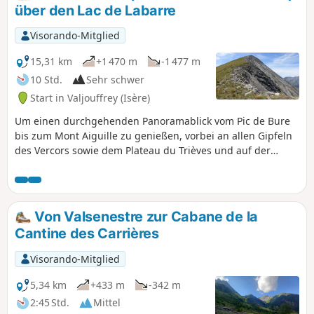
über den Lac de Labarre
Visorando-Mitglied
15,31 km
+1 470 m
-1 477 m
10 Std.
Sehr schwer
Start in Valjouffrey (Isère)
Um einen durchgehenden Panoramablick vom Pic de Bure
bis zum Mont Aiguille zu genießen, vorbei an allen Gipfeln
des Vercors sowie dem Plateau du Trièves und auf der
anderen Seite dem Taillefer sowie einigen Gipfeln der
Écrins. Dabei kommt man am türkisgrünen Lac Labarre am
Fuße des Signal de Lauvitel vorbei.
Von Valsenestre zur Cabane de la
Cantine des Carrières
Visorando-Mitglied
5,34 km
+433 m
-342 m
2:45 Std.
Mittel