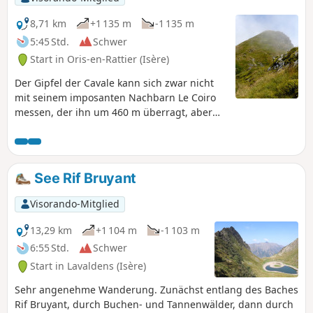
8,71 km
+1 135 m
-1 135 m
5:45 Std.
Schwer
Start in Oris-en-Rattier (Isère)
Der Gipfel der Cavale kann sich zwar nicht
mit seinem imposanten Nachbarn Le Coiro
messen, der ihn um 460 m überragt, aber
dennoch ist er sowohl aufgrund seiner
wilden und luftigen Lage als auch aufgrund
der Schönheit der umliegenden
Landschaften ein lohnendes Ziel. Der recht
See Rif Bruyant
anstrengende Aufstieg auf diesen langen
Grat wird durch den herrlichen Ausblick vom
Visorando-Mitglied
Gipfel reichlich belohnt, der einen
atemberaubenden Blick auf die Massive
13,29 km
+1 104 m
-1 103 m
Valbonnais, Dévoluy, Matheysine, Vercors
6:55 Std.
Schwer
und die hohen Gipfel des Écrins bietet.
Start in Lavaldens (Isère)
Sehr angenehme Wanderung. Zunächst entlang des Baches
Rif Bruyant, durch Buchen- und Tannenwälder, dann durch