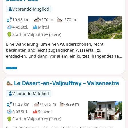
hohen senkrechten Wand, aber es sind noch
300 m zu erklimmen, um den Col des Lauvets
Visorando-Mitglied
mit seinen Aussichtspunkten zu erreichen.
10,98 km
+570 m
-570 m
4:45 Std.
Mittel
Start in Valjouffrey (Isère)
Eine Wanderung, um einen wunderschönen, recht
bekannten und leicht zugänglichen Wasserfall zu
entdecken. Und dann, vor allem, ein kurzes, hängendes Tal
in Form eines Gletscherkars, das viel zurückhaltender und
eher unberührt ist.
Le Désert-en-Valjouffrey – Valsenestre
Visorando-Mitglied
11,28 km
+1 015 m
-999 m
6:05 Std.
Schwer
Start in Valjouffrey (Isère)