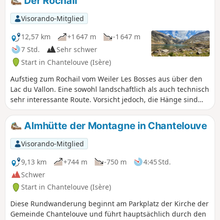
Der Rochail
Alpenmassive.Steinböcke, Gämsen und
Gänsegeier sind auf den Gipfeln und
Visorando-Mitglied
den umliegenden Hängen anzutreffen.
Achtung:Um den Gipfel zu erreichen,
12,57 km
+1 647 m
-1 647 m
muss man das Klettern auf Graten
7 Std.
Sehr schwer
(Schwierigkeitsgrad 3, allgegenwärtige
Start in Chantelouve (Isère)
Abgründe) sowohl beim Aufstieg als
auch beim Abstieg beherrschen. Die
Aufstieg zum Rochail vom Weiler Les Bosses aus über den
Schneefelder erfordern Steigeisen und
Lac du Vallon. Eine sowohl landschaftlich als auch technisch
Eispickel sowie einen frühen Aufbruch.
sehr interessante Route. Vorsicht jedoch, die Hänge sind
steil und der Weg über die Grate zwischen dem Col du
Rochail und dem Gipfel kann schwindelerregend sein.
Almhütte der Montagne in Chantelouve
Visorando-Mitglied
9,13 km
+744 m
-750 m
4:45 Std.
Schwer
Start in Chantelouve (Isère)
Diese Rundwanderung beginnt am Parkplatz der Kirche der
Gemeinde Chantelouve und führt hauptsächlich durch den