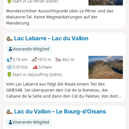
Start in Le Périer (Isère)
Wunderschöner Aussichtspunkt über Le Périer und das
Malsanne-Tal. Keine Wegmarkierungen auf der
Wanderung.
Lac Labarre – Lac du Vallon
Visorando-Mitglied
9,76 km
+973 m
-862 m
5:35 Std.
Schwer
Start in Valjouffrey (Isère)
Vom Lac Labarre aus folgt die Route einem Teil des
GR®54B. Sie überqueren den Col de la Romeïou, die
Cabane de la Selle und dann den Col du Paletas. Von dort
aus führt Sie eine wilde Wanderung über die Bergkämme,
vorbei am Neyrard auf 2796 m Höhe, zum Lac du Vallon.
Lac du Vallon – Le Bourg-d'Oisans
Visorando-Mitglied