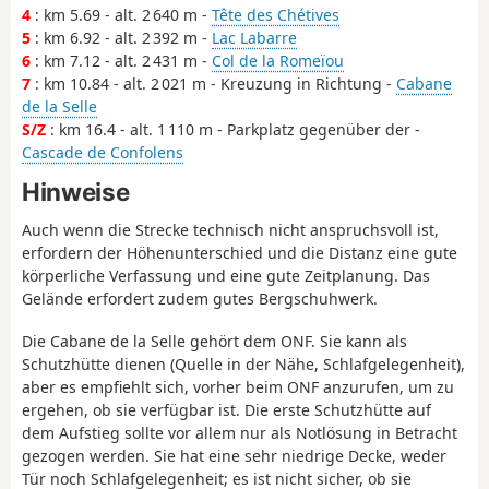
4
: km 5.69 - alt. 2 640 m -
Tête des Chétives
5
: km 6.92 - alt. 2 392 m -
Lac Labarre
6
: km 7.12 - alt. 2 431 m -
Col de la Romeïou
7
: km 10.84 - alt. 2 021 m - Kreuzung in Richtung -
Cabane
de la Selle
S/Z
: km 16.4 - alt. 1 110 m - Parkplatz gegenüber der -
Cascade de Confolens
Hinweise
Auch wenn die Strecke technisch nicht anspruchsvoll ist,
erfordern der Höhenunterschied und die Distanz eine gute
körperliche Verfassung und eine gute Zeitplanung. Das
Gelände erfordert zudem gutes Bergschuhwerk.
Die Cabane de la Selle gehört dem ONF. Sie kann als
Schutzhütte dienen (Quelle in der Nähe, Schlafgelegenheit),
aber es empfiehlt sich, vorher beim ONF anzurufen, um zu
ergehen, ob sie verfügbar ist. Die erste Schutzhütte auf
dem Aufstieg sollte vor allem nur als Notlösung in Betracht
gezogen werden. Sie hat eine sehr niedrige Decke, weder
Tür noch Schlafgelegenheit; es ist nicht sicher, ob sie