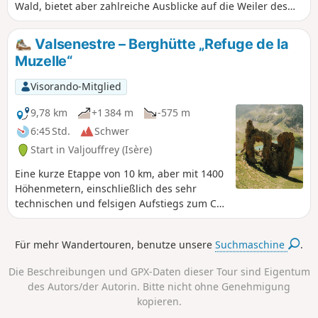
Wald, bietet aber zahlreiche Ausblicke auf die Weiler des
Dorfes. Das Ziel ist die Almhütte des Schäfers und die
Weiden der lokalen Schafherden.
Valsenestre – Berghütte „Refuge de la
Muzelle“
Visorando-Mitglied
9,78 km
+1 384 m
-575 m
6:45 Std.
Schwer
Start in Valjouffrey (Isère)
Eine kurze Etappe von 10 km, aber mit 1400
Höhenmetern, einschließlich des sehr
technischen und felsigen Aufstiegs zum Col
de la Muzelle. Hier ist größte Vorsicht
geboten, insbesondere mit einem schweren
Für mehr Wandertouren, benutze unsere
Suchmaschine
.
Rucksack. Eine schmale Passage zwischen
zwei herrlichen Bergen, der Roche de La
Die Beschreibungen und GPX-Daten dieser Tour sind Eigentum
Muzelle und dem Pic du Clapier du Peyron.
des Autors/der Autorin. Bitte nicht ohne Genehmigung
Während des gesamten Aufstiegs sind Sie
kopieren.
von Bergmassiven mit einer Höhe von über