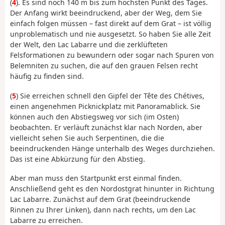
(
4
). Es sind noch 140 m bis zum höchsten Punkt des Tages.
Der Anfang wirkt beeindruckend, aber der Weg, dem Sie
einfach folgen müssen – fast direkt auf dem Grat – ist völlig
unproblematisch und nie ausgesetzt. So haben Sie alle Zeit
der Welt, den Lac Labarre und die zerklüfteten
Felsformationen zu bewundern oder sogar nach Spuren von
Belemniten zu suchen, die auf den grauen Felsen recht
häufig zu finden sind.
(
5
) Sie erreichen schnell den Gipfel der Tête des Chétives,
einen angenehmen Picknickplatz mit Panoramablick. Sie
können auch den Abstiegsweg vor sich (im Osten)
beobachten. Er verläuft zunächst klar nach Norden, aber
vielleicht sehen Sie auch Serpentinen, die die
beeindruckenden Hänge unterhalb des Weges durchziehen.
Das ist eine Abkürzung für den Abstieg.
Aber man muss den Startpunkt erst einmal finden.
Anschließend geht es den Nordostgrat hinunter in Richtung
Lac Labarre. Zunächst auf dem Grat (beeindruckende
Rinnen zu Ihrer Linken), dann nach rechts, um den Lac
Labarre zu erreichen.