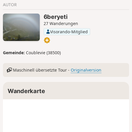
3000 m umgeben. Vom Pass aus haben Sie
AUTOR
einen herrlichen Blick auf den Rest des
Glacier de la Muzelle, den See und den
6beryeti
Korridor, der hinunter nach Valsenestre
27 Wanderungen
führt.
Visorando-Mitglied
Gemeinde:
Coublevie (38500)
Maschinell übersetzte Tour -
Originalversion
Wanderkarte