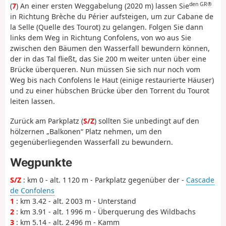
den GR®
(
7
) An einer ersten Weggabelung (2020 m) lassen Sie
in Richtung Brèche du Périer aufsteigen, um zur Cabane de
la Selle (Quelle des Tourot) zu gelangen. Folgen Sie dann
links dem Weg in Richtung Confolens, von wo aus Sie
zwischen den Bäumen den Wasserfall bewundern können,
der in das Tal fließt, das Sie 200 m weiter unten über eine
Brücke überqueren. Nun müssen Sie sich nur noch vom
Weg bis nach Confolens le Haut (einige restaurierte Häuser)
und zu einer hübschen Brücke über den Torrent du Tourot
leiten lassen.
Zurück am Parkplatz (
S/Z
) sollten Sie unbedingt auf den
hölzernen „Balkonen“ Platz nehmen, um den
gegenüberliegenden Wasserfall zu bewundern.
Wegpunkte
S/Z
: km 0 - alt. 1 120 m - Parkplatz gegenüber der -
Cascade
de Confolens
1
: km 3.42 - alt. 2 003 m - Unterstand
2
: km 3.91 - alt. 1 996 m - Überquerung des Wildbachs
3
: km 5.14 - alt. 2 496 m - Kamm