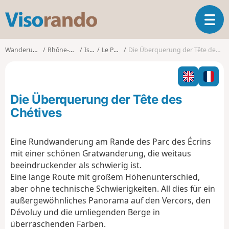
V
T
i
o
s
g
o
Wanderungen
Rhône-Alpes
Isère
Le Périer
Die Überquerung der Tête des Chétives
g
r
l
a
e
n
n
d
Die Überquerung der Tête des
a
o
v
Chétives
i
g
Eine Rundwanderung am Rande des Parc des Écrins
a
mit einer schönen Gratwanderung, die weitaus
t
i
beeindruckender als schwierig ist.
o
Eine lange Route mit großem Höhenunterschied,
n
aber ohne technische Schwierigkeiten. All dies für ein
außergewöhnliches Panorama auf den Vercors, den
Dévoluy und die umliegenden Berge in
überraschenden Farben.