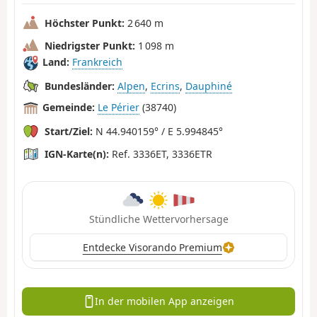
Höchster Punkt:
2 640 m
Niedrigster Punkt:
1 098 m
Land:
Frankreich
Bundesländer:
Alpen
,
Ecrins
,
Dauphiné
Gemeinde:
Le Périer
(38740)
Start/Ziel:
N 44.940159° / E 5.994845°
IGN-Karte(n):
Ref. 3336ET, 3336ETR
Stündliche Wettervorhersage
Entdecke Visorando Premium
In der mobilen App anzeigen