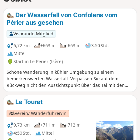
Der Wasserfall von Confolens vom
Périer aus gesehen
Visorando-Mitglied
6,72 km
+663 m
-663 m
3:50 Std.
Mittel
Start in Le Périer (Isère)
Schöne Wanderung in kühler Umgebung zu einem
bemerkenswerten Wasserfall. Verpassen Sie auf dem
Rückweg nicht den Aussichtspunkt über das Tal mit den
Ruinen der Burg Serre de la Casse. In Confolens gibt es
noch einige Wohnhäuser. Man kann noch weiter als bis zum
Le Touret
Wasserfall gehen und (nach einigen Stunden!) den luftigen
Fernwanderweg GR®54B auf den Bergrücken über dem
Verein/ Wanderführer/in
Lauvitel erreichen.
9,73 km
+711 m
-712 m
4:50 Std.
Mittel