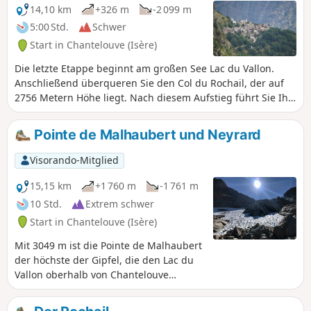
14,10 km
+326 m
-2 099 m
5:00 Std.
Schwer
Start in Chantelouve (Isère)
Die letzte Etappe beginnt am großen See Lac du Vallon.
Anschließend überqueren Sie den Col du Rochail, der auf
2756 Metern Höhe liegt. Nach diesem Aufstieg führt Sie Ihr
Weg zur Berghütte Refuge des Sources und dann nach
Villard-Notre-Dame, einem Dorf mit einem herrlichen
Pointe de Malhaubert und Neyrard
Aussichtspunkt auf Bourg-d'Oisans, Ihrem Endziel.
Visorando-Mitglied
15,15 km
+1 760 m
-1 761 m
10 Std.
Extrem schwer
Start in Chantelouve (Isère)
Mit 3049 m ist die Pointe de Malhaubert
der höchste der Gipfel, die den Lac du
Vallon oberhalb von Chantelouve
umgeben, und bietet ein einzigartiges
Panorama mit 360°-Ausblick auf alle