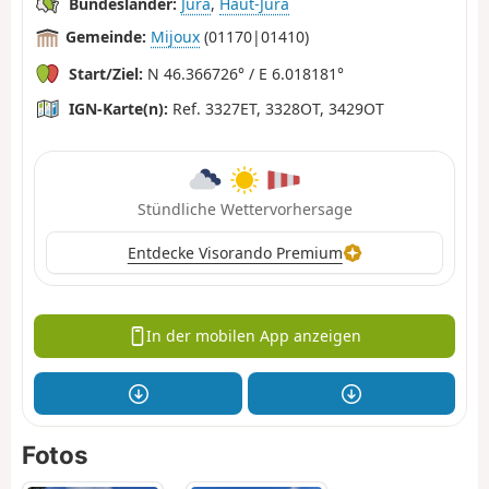
Bundesländer:
Jura
,
Haut-Jura
Gemeinde:
Mijoux
(01170|01410)
Start/Ziel:
N 46.366726° / E 6.018181°
IGN-Karte(n):
Ref. 3327ET, 3328OT, 3429OT
Stündliche Wettervorhersage
Entdecke Visorando Premium
In der mobilen App anzeigen
Fotos