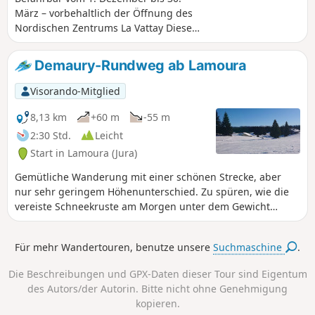
März – vorbehaltlich der Öffnung des
Nordischen Zentrums La Vattay Diese
Wanderung auf dem Jura-Plateau, in
einem weitläufigen Gebiet, das
Demaury-Rundweg ab Lamoura
nordischen Aktivitäten gewidmet ist,
führt uns zum Gipfel des Gélinotte, von
Visorando-Mitglied
wo aus man einen atemberaubenden
Blick auf die Alpen und den Mont Blanc
8,13 km
+60 m
-55 m
hat. Die Markierungen (violette Pfähle
2:30 Std.
Leicht
und Wegweiser) sind sehr gut
Start in Lamoura (Jura)
angebracht.Sehr schöne Route auf dem
Gebiet von La Vattay, die durch das
Gemütliche Wanderung mit einer schönen Strecke, aber
Nationale Naturschutzgebiet Haute
nur sehr geringem Höhenunterschied. Zu spüren, wie die
Chaîne du Jura führt (die geltenden
vereiste Schneekruste am Morgen unter dem Gewicht
Vorschriften müssen eingehalten
unserer ersten Schritte aufbricht, ist ein wahrer
werden). Der Zugang zum Gebiet von La
Glücksmoment, ein unbeschriebenes Blatt, das wir gerne
Für mehr Wandertouren, benutze unsere
Suchmaschine
.
Vattay ist kostenpflichtig.
mit unseren eifrigen Schneeschuhen vollkritzeln.
Die Beschreibungen und GPX-Daten dieser Tour sind Eigentum
des Autors/der Autorin. Bitte nicht ohne Genehmigung
kopieren.