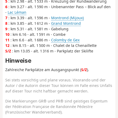
5
: km 2.98 - alt. 1 533 m - Kreuzung der Rundwanderung
6
: km 3.27 - alt. 1 590 m - Unbenannter Pass – Blick auf den
-
Lac Léman
7
: km 3.39 - alt. 1 596 m -
Montrond (Mijoux)
8
: km 3.85 - alt. 1 612 m -
Grand Montrond
9
: km 5.31 - alt. 1 581 m - Gabelung
10
: km 6.16 - alt. 1 591 m - Combe
11
: km 6.6 - alt. 1 686 m -
Colomby de Gex
12
: km 8.15 - alt. 1 500 m - Chalet de la Chenaillette
S/Z
: km 13.05 - alt. 1 316 m - Parkplatz der Skilifte
Hinweise
Zahlreiche Parkplätze am Ausgangspunkt (
S/Z
).
Sei stets vorsichtig und plane voraus. Visorando und der
Autor / die Autorin dieser Tour können im Falle eines Unfalls
auf dieser Tour nicht haftbar gemacht werden.
Die Markierungen GR® und PR® sind geistiges Eigentum
der Fédération Française de Randonnée Pédestre
(Französischer Wanderverband).