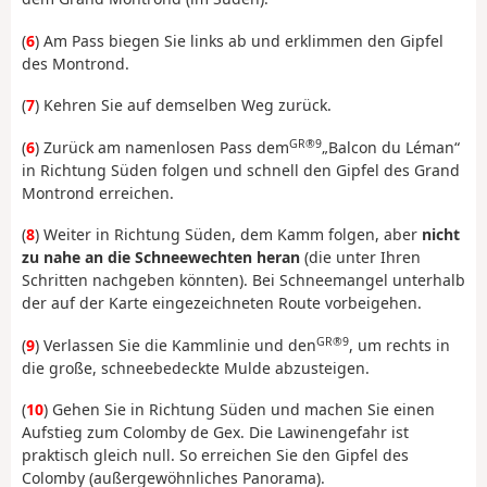
(
6
) Am Pass biegen Sie links ab und erklimmen den Gipfel
des Montrond.
(
7
) Kehren Sie auf demselben Weg zurück.
GR®9
(
6
) Zurück am namenlosen Pass dem
„Balcon du Léman“
in Richtung Süden folgen und schnell den Gipfel des Grand
Montrond erreichen.
(
8
) Weiter in Richtung Süden, dem Kamm folgen, aber
nicht
zu nahe an die Schneewechten heran
(die unter Ihren
Schritten nachgeben könnten). Bei Schneemangel unterhalb
der auf der Karte eingezeichneten Route vorbeigehen.
GR®9
(
9
) Verlassen Sie die Kammlinie und den
, um rechts in
die große, schneebedeckte Mulde abzusteigen.
(
10
) Gehen Sie in Richtung Süden und machen Sie einen
Aufstieg zum Colomby de Gex. Die Lawinengefahr ist
praktisch gleich null. So erreichen Sie den Gipfel des
Colomby (außergewöhnliches Panorama).