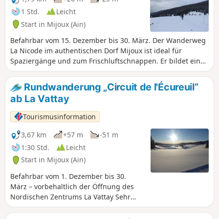
entdecken.Der Weg kann mit
1 Std.
Leicht
Schneeschuhen oder zu Fuß begangen
Start in Mijoux (Ain)
werden.Geeignet für Familien mit
Schlitten und Kindern.Diese Strecke
Befahrbar vom 15. Dezember bis 30. März. Der Wanderweg
kann nur im Winter bei Schnee
La Nicode im authentischen Dorf Mijoux ist ideal für
begangen werden und ist violett
Spaziergänge und zum Frischluftschnappen. Er bildet eine
markiert.
Schleife am Rande der Valserine. Eine herrliche
Wanderung, um die Valserine mit ihren zauberhaften
Rundwanderung „Circuit de l'Écureuil”
Schneelandschaften zu entdecken.Die Piste kann für
ab La Vattay
verschiedene Aktivitäten genutzt werden:
Schneeschuhwandern, Langlaufen, Wandern.Für Familien
Tourismusinformation
mit Schlitten und Kindern geeignet. Diese Strecke kann nur
im Winter bei Schnee begangen werden und ist violett
3,67 km
+57 m
-51 m
markiert.
1:30 Std.
Leicht
Start in Mijoux (Ain)
Befahrbar vom 1. Dezember bis 30.
März – vorbehaltlich der Öffnung des
Nordischen Zentrums La Vattay Sehr
schöne Route im Gebiet La Vattay, die
durch das Nationale Naturschutzgebiet