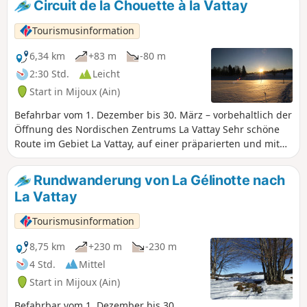
Circuit de la Chouette à la Vattay
Haute Chaîne du Jura führt (die
geltenden Vorschriften sind zu
Tourismusinformation
beachten). Der Zugang zum Gebiet La
Vattay ist kostenpflichtig. Diese Strecke
6,34 km
+83 m
-80 m
ist präpariert und mit violetten
2:30 Std.
Leicht
Markierungen gekennzeichnet. Sie ist
Start in Mijoux (Ain)
für Kinder geeignet.
Befahrbar vom 1. Dezember bis 30. März – vorbehaltlich der
Öffnung des Nordischen Zentrums La Vattay Sehr schöne
Route im Gebiet La Vattay, auf einer präparierten und mit
violetten Markierungen versehenen Strecke, die mit
Kindern befahrbar ist und durch das Nationale
Rundwanderung von La Gélinotte nach
Naturschutzgebiet Haute Chaîne du Jura führt (Sie müssen
La Vattay
die geltenden Vorschriften einhalten). Der Zugang zum
Gebiet La Vattay ist kostenpflichtig.
Tourismusinformation
8,75 km
+230 m
-230 m
4 Std.
Mittel
Start in Mijoux (Ain)
Befahrbar vom 1. Dezember bis 30.