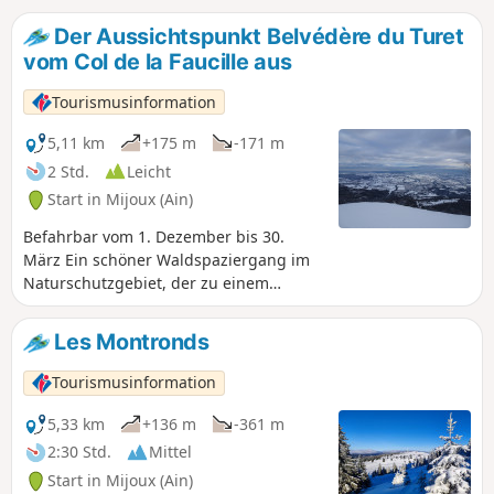
Der Aussichtspunkt Belvédère du Turet
vom Col de la Faucille aus
Tourismusinformation
5,11 km
+175 m
-171 m
2 Std.
Leicht
Start in Mijoux (Ain)
Befahrbar vom 1. Dezember bis 30.
März Ein schöner Waldspaziergang im
Naturschutzgebiet, der zu einem
Aussichtspunkt führt, von dem aus Sie
einen Blick auf die Alpen, den Mont
Les Montronds
Blanc und den Genfer See genießen
können. Wanderung im
Tourismusinformation
Naturschutzgebiet – Hunde verboten –
Der Weg verläuft größtenteils in einem
5,33 km
+136 m
-361 m
Ruhegebiet für Wildtiere, daher ist es
2:30 Std.
Mittel
obligatorisch, der Markierung zu folgen.
Start in Mijoux (Ain)