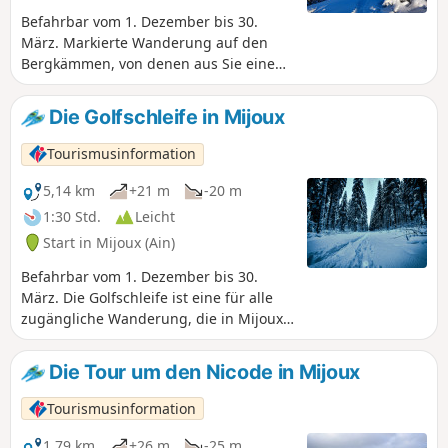
Befahrbar vom 1. Dezember bis 30.
März. Markierte Wanderung auf den
Bergkämmen, von denen aus Sie einen
herrlichen Blick auf den Mont Blanc, die
Alpen und das Genfer Seebecken, Genf
Die Golfschleife in Mijoux
und seinen Springbrunnen sowie die
Hautes-Combes du Jura auf der anderen
Tourismusinformation
Seite genießen können, bevor Sie
wieder ins Zentrum des Ferienorts
5,14 km
+21 m
-20 m
hinabsteigen.Der Startpunkt befindet
1:30 Std.
Leicht
sich oben am Télécombi du Montrond.
Start in Mijoux (Ain)
Befahrbar vom 1. Dezember bis 30.
März. Die Golfschleife ist eine für alle
zugängliche Wanderung, die in Mijoux
beginnt. Sie ist abwechslungsreich, mit
Nadelwald, schönen Weiten am Ende
Die Tour um den Nicode in Mijoux
des Golfplatzes und dem sanften
Rauschen des Flusses.Eine herrliche
Tourismusinformation
Wanderung, um die Valserine mit ihren
zauberhaften Schneelandschaften zu
1,79 km
+26 m
-25 m