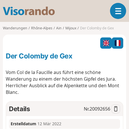
V
T
i
o
s
g
o
Wanderungen
Rhône-Alpes
Ain
Mijoux
Der Colomby de Gex
g
r
l
a
e
n
n
d
Der Colomby de Gex
a
o
v
i
Vom Col de la Faucille aus führt eine schöne
g
Wanderung zu einem der höchsten Gipfel des Jura.
a
Herrlicher Ausblick auf die Alpenkette und den Mont
t
Blanc.
i
o
n
Details
Nr.
20092656
Erstelldatum
12 Mär 2022