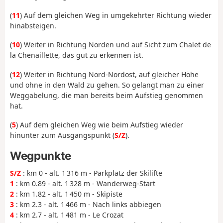
(
11
) Auf dem gleichen Weg in umgekehrter Richtung wieder
hinabsteigen.
(
10
) Weiter in Richtung Norden und auf Sicht zum Chalet de
la Chenaillette, das gut zu erkennen ist.
(
12
) Weiter in Richtung Nord-Nordost, auf gleicher Höhe
und ohne in den Wald zu gehen. So gelangt man zu einer
Weggabelung, die man bereits beim Aufstieg genommen
hat.
(
5
) Auf dem gleichen Weg wie beim Aufstieg wieder
hinunter zum Ausgangspunkt (
S/Z
).
Wegpunkte
S/Z
: km 0 - alt. 1 316 m - Parkplatz der Skilifte
1
: km 0.89 - alt. 1 328 m - Wanderweg-Start
2
: km 1.82 - alt. 1 450 m - Skipiste
3
: km 2.3 - alt. 1 466 m - Nach links abbiegen
4
: km 2.7 - alt. 1 481 m - Le Crozat