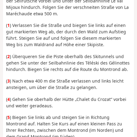
der Seilrutsche vorbei und unter der Seilbahnlinie Le Val
Mijoux hindurch. Folgen Sie der verschneiten Straße von La
Maréchaude etwa 500 m.
(
1
) Verlassen Sie die Straße und biegen Sie links auf einen
gut markierten Weg ab, der durch den Wald zum Aufstieg
führt. Steigen Sie auf und folgen Sie diesem markierten
Weg bis zum Waldrand auf Höhe einer Skipiste.
(
2
) Überqueren Sie die Piste oberhalb des Skitunnels und
gehen Sie unter der Seilbahnlinie des Téléski des Gélinottes
hindurch. Biegen Sie rechts auf die Route du Montrond ab.
(
3
) Nach etwa 400 m die Straße verlassen und links leicht
ansteigen, um über die Straße zu gelangen.
(
4
) Gehen Sie oberhalb der Hütte „Chalet du Crozat“ vorbei
und weiter geradeaus.
(
5
) Biegen Sie links ab und steigen Sie in Richtung
Montrond auf. Halten Sie Kurs auf einen kleinen Pass zu
Ihrer Rechten, zwischen dem Montrond (im Norden) und
dem Grand Montrond (im Süden).