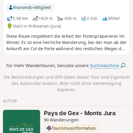
verschiedene Aktivitäten genutzt werden:
Visorando-Mitglied
Schneeschuhwandern, Langlaufen, Wandern.Für Familien
mit Schlitten und Kindern geeignet. Diese Strecke kann nur
5,98 km
+429 m
-430 m
2 Std.
Mittel
im Winter bei Schnee begangen werden und ist violett
Start in Prémanon (Jura)
markiert.
Diese Route respektiert die Arbeit der Pistenpräparierer im
Winter. Es ist eine herrliche Wanderung, bei der man ab der
Ankunft am Col de Porte während des restlichen Weges den
Blick auf den Genfer See und die Alpenkette mit dem Mont-
Blanc genießen kann.
Für mehr Wandertouren, benutze unsere
Suchmaschine
.
Die Beschreibungen und GPX-Daten dieser Tour sind Eigentum
des Autors/der Autorin. Bitte nicht ohne Genehmigung
kopieren.
AUTOR
Pays de Gex - Monts Jura
90 Wanderungen
Tourismusinformation