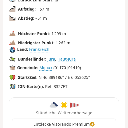
Aufstieg:
+ 57 m
Abstieg:
- 51 m
Höchster Punkt:
1 299 m
Niedrigster Punkt:
1 262 m
Land:
Frankreich
Bundesländer:
Jura
,
Haut-Jura
Gemeinde:
Mijoux
(01170|01410)
Start/Ziel:
N 46.389186° / E 6.053625°
IGN-Karte(n):
Ref. 3327ET
Stündliche Wettervorhersage
Entdecke Visorando Premium