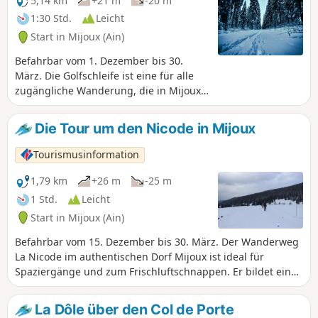
5,14 km
+21 m
-20 m
hinabsteigen.Der Startpunkt befindet
1:30 Std.
Leicht
sich oben am Télécombi du Montrond.
Start in Mijoux (Ain)
Befahrbar vom 1. Dezember bis 30.
März. Die Golfschleife ist eine für alle
zugängliche Wanderung, die in Mijoux
beginnt. Sie ist abwechslungsreich, mit
Nadelwald, schönen Weiten am Ende
Die Tour um den Nicode in Mijoux
des Golfplatzes und dem sanften
Rauschen des Flusses.Eine herrliche
Tourismusinformation
Wanderung, um die Valserine mit ihren
zauberhaften Schneelandschaften zu
1,79 km
+26 m
-25 m
entdecken.Der Weg kann mit
1 Std.
Leicht
Schneeschuhen oder zu Fuß begangen
Start in Mijoux (Ain)
werden.Geeignet für Familien mit
Schlitten und Kindern.Diese Strecke
Befahrbar vom 15. Dezember bis 30. März. Der Wanderweg
kann nur im Winter bei Schnee
La Nicode im authentischen Dorf Mijoux ist ideal für
begangen werden und ist violett
Spaziergänge und zum Frischluftschnappen. Er bildet eine
markiert.
Schleife am Rande der Valserine. Eine herrliche
Wanderung, um die Valserine mit ihren zauberhaften
La Dôle über den Col de Porte
Schneelandschaften zu entdecken.Die Piste kann für