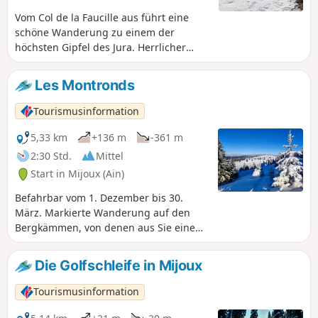
Vom Col de la Faucille aus führt eine
schöne Wanderung zu einem der
höchsten Gipfel des Jura. Herrlicher
Ausblick auf die Alpenkette und den
Mont Blanc.
Les Montronds
Tourismusinformation
5,33 km
+136 m
-361 m
2:30 Std.
Mittel
Start in Mijoux (Ain)
Befahrbar vom 1. Dezember bis 30.
März. Markierte Wanderung auf den
Bergkämmen, von denen aus Sie einen
herrlichen Blick auf den Mont Blanc, die
Alpen und das Genfer Seebecken, Genf
Die Golfschleife in Mijoux
und seinen Springbrunnen sowie die
Hautes-Combes du Jura auf der anderen
Tourismusinformation
Seite genießen können, bevor Sie
wieder ins Zentrum des Ferienorts