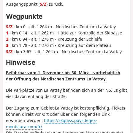
Ausgangspunkt (
S/Z
) zurück.
Wegpunkte
S/Z
: km 0 - alt. 1 264 m - Nordisches Zentrum La Vattay
1
: km 0.14 - alt. 1 262 m - Hütte zur Kontrolle der Skipässe
2
: km 0.94 - alt. 1 276 m - Kreuzung der Schleife
3
: km 1.78 - alt. 1 270 m - Kreuzung auf dem Plateau
S/Z
: km 3.67 - alt. 1 264 m - Nordisches Zentrum La Vattay
Hinweise
Befahrbar vom 1. Dezember bis 30. März – vorbehaltlich
der Öffnung des Nordischen Zentrums La Vattay
Die Parkplätze von La Vattay befinden sich an der N5. Es gibt
vier davon entlang der Straße.
Der Zugang zum Gebiet La Vattay ist kostenpflichtig, Tickets
können direkt vor Ort oder über den folgenden Link
erworben werden:
https://skipass.paysdegex-
montsjura.com/fr/
Die Strecke befindet sich im Nationalen Naturschutzgebiet