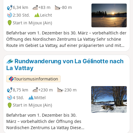
6,34 km
+83 m
-80 m
2:30 Std.
Leicht
Start in Mijoux (Ain)
Befahrbar vom 1. Dezember bis 30. März – vorbehaltlich der
Öffnung des Nordischen Zentrums La Vattay Sehr schöne
Route im Gebiet La Vattay, auf einer präparierten und mit
violetten Markierungen versehenen Strecke, die mit
Kindern befahrbar ist und durch das Nationale
Rundwanderung von La Gélinotte nach
Naturschutzgebiet Haute Chaîne du Jura führt (Sie müssen
La Vattay
die geltenden Vorschriften einhalten). Der Zugang zum
Gebiet La Vattay ist kostenpflichtig.
Tourismusinformation
8,75 km
+230 m
-230 m
4 Std.
Mittel
Start in Mijoux (Ain)
Befahrbar vom 1. Dezember bis 30.
März – vorbehaltlich der Öffnung des
Nordischen Zentrums La Vattay Diese