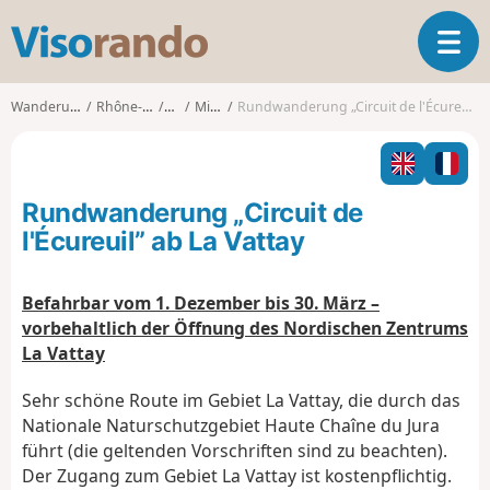
V
T
i
o
s
g
o
Wanderungen
Rhône-Alpes
Ain
Mijoux
Rundwanderung „Circuit de l'Écureuil” ab La Vattay
g
r
l
a
e
n
n
d
Rundwanderung „Circuit de
a
o
v
l'Écureuil” ab La Vattay
i
g
Befahrbar vom 1. Dezember bis 30. März –
a
vorbehaltlich der Öffnung des Nordischen Zentrums
t
i
La Vattay
o
n
Sehr schöne Route im Gebiet La Vattay, die durch das
Nationale Naturschutzgebiet Haute Chaîne du Jura
führt (die geltenden Vorschriften sind zu beachten).
Der Zugang zum Gebiet La Vattay ist kostenpflichtig.