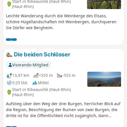
Start in Ribeauvillé (Haut-Rhin)
(Haut-Rhin)
Leichte Wanderung durch die Weinberge des Elsass,
schöne Hügellandschaften mit Weinbergen, durchqueren
Sie Dörfer wie Bergheim.
Die beiden Schlösser
Visorando-Mitglied
13,47 km
+555 m
-553 m
5:25 Std.
Mittel
Start in Ribeauvillé (Haut-Rhin)
(Haut-Rhin)
Aufstieg über den Weg der drei Burgen, herrlicher Blick auf
die Region, Besichtigung der Ruinen von zwei Burgen, die
dritte ist für die Öffentlichkeit nicht zugänglich, dann
Spaziergang im Wald zum Kloster „N.D. de Dusenbach”,