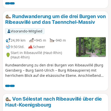
und steigt dann zum Langrain hinab, um
dem Bergenbach bis zum Witzigfelsen und
zum Schloss Reichenberg zu folgen. Der
Rundwanderung um die drei Burgen von
Rückweg führt durch die Weinberge auf
Ribeauvillé und das Taennchel-Massiv
dem Jakobsweg. Die Wanderung ist über
den Bahnhof Ribeauville-Gare-Routiè
Visorando-Mitglied
erreichbar.
24,99 km
+945 m
-940 m
9:50 Std.
Schwer
Start in Ribeauvillé (Haut-Rhin)
(Haut-Rhin)
Rundwanderung zu den drei Burgen von Ribeauvillé (Burg
Giersberg – Burg Saint-Ulrich – Burg Ribeaupierre) mit
herrlichem Blick auf die elsässische Ebene. Anschließend
Aufstieg und Überquerung des Taennchel-Massivs mit
seinen Felsen, seiner heidnischen Mauer und seinen
Aussichtspunkten auf die Burg Haut-Koenigsbourg.
Von Sélestat nach Ribeauvillé über die
Haut-Koenigsbourg