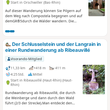
Start in Orschwiller (Bas-Rhin)
Auf dieser Wanderung können Sie Pilgern auf
dem Weg nach Compostela begegnen und auf
demGR®5durch die Wälder wandern. Die
Orientierung ist kein Problem, alle Wege sind
markiert. Eine Variante führt Sie zum Aufstieg
zur Burg Haut Koenigsbourg.
Der Schlusselstein und der Langrain in
einer Rundwanderung ab Ribeauvillé
Visorando-Mitglied
11,33 km
+418 m
-411 m
4:25 Std.
Mittel
Start in Ribeauvillé (Haut-Rhin) (Haut-
Rhin)
Rundwanderung ab Ribeauvillé, die durch
die Weinberge und dann durch den Wald
führt (2/3 der Strecke).Man entdeckt den
unter Naturschutz stehenden Schlusselstein