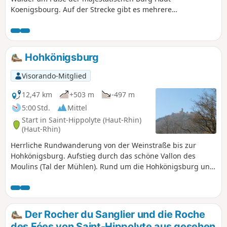
Koenigsbourg. Auf der Strecke gibt es mehrere
Sehenswürdigkeiten zu entdecken: den Rocher du Sanglier,
die Fontaine du Chevreuil, den Grenzstein von 1791 und
den ehemaligen mittelalterlichen Weinberg. Sehr schöne
Aussicht vom Orientierungstisch. Die Wanderung ist nicht
Hohkönigsburg
als „leicht” eingestuft, da der Abstieg durch den
ehemaligen Weinberg recht steil ist.
Visorando-Mitglied
12,47 km
+503 m
-497 m
5:00 Std.
Mittel
Start in Saint-Hippolyte (Haut-Rhin)
(Haut-Rhin)
Herrliche Rundwanderung von der Weinstraße bis zur
Hohkönigsburg. Aufstieg durch das schöne Vallon des
Moulins (Tal der Mühlen). Rund um die Hohkönigsburg und
zurück über den Langenberg. Herrliche Aussichtspunkte
auf die elsässische Tiefebene und den Schwarzwald
(Orientierungstafel) Der Burghof ist kostenlos zugänglich.
Zögern Sie nicht, bei (6) oder (7) einen Abstecher zu
Der Rocher du Sanglier und die Roche
machen.
des Fées von Saint-Hippolyte aus gesehen