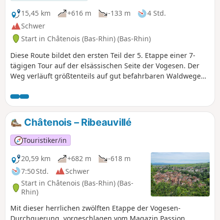
15,45 km
+616 m
-133 m
4 Std.
Schwer
Start in Châtenois (Bas-Rhin) (Bas-Rhin)
Diese Route bildet den ersten Teil der 5. Etappe einer 7-
tägigen Tour auf der elsässischen Seite der Vogesen. Der
Weg verläuft größtenteils auf gut befahrbaren Waldwegen.
Die Markierung ist ausgezeichnet und besteht aus
Schildern mit einem orangefarbenen oder roten
Mountainbike-Logo sowie der Aufschrift TMV (Traversée du
Massif Vosgien).
Châtenois – Ribeauvillé
Touristiker/in
20,59 km
+682 m
-618 m
7:50 Std.
Schwer
Start in Châtenois (Bas-Rhin) (Bas-
Rhin)
Mit dieser herrlichen zwölften Etappe der Vogesen-
Durchquerung, vorgeschlagen vom Magazin Passion