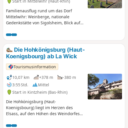
Start in Mittelwihr (Haut-Rhin)
Familienausflug rund um das Dorf
Mittelwihr: Weinberge, nationale
Gedenkstätte von Sigolsheim, Blick auf
die Ebene des Elsass und die Ausläufer
der Vogesen, um schließlich den
überraschenden Hügel mit
Mandelbäumen zu erreichen, der
Die Hohkönigsburg (Haut-
Mittelwihr seinen Beinamen „Midi de
Koenigsbourg) ab La Wick
l'Alsace” (Mittelelsass) eingebracht hat.
Tourismusinformation
10,07 km
+378 m
-380 m
3:55 Std.
Mittel
Start in Kintzheim (Bas-Rhin)
Die Hohkönigsburg (Haut-
Koenigsbourg) liegt im Herzen des
Elsass, auf den Höhen des Weindorfes
Orschwiller, und überragt majestätisch
die gesamte Ebene auf 755 m Höhe. Es