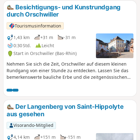
Besichtigungs- und Kunstrundgang
durch Orschwiller
Tourismusinformation
1,43 km
+31 m
-31 m
0:30 Std.
Leicht
Start in Orschwiller (Bas-Rhin)
Nehmen Sie sich die Zeit, Orschwiller auf diesem kleinen
Rundgang von einer Stunde zu entdecken. Lassen Sie das
bemerkenswerte bauliche Erbe und die zeitgenössischen
Kunstwerke, die im ganzen Dorf verteilt sind, auf sich
wirken.
Der Langenberg von Saint-Hippolyte
aus gesehen
Visorando-Mitglied
4,14 km
+151 m
-151 m