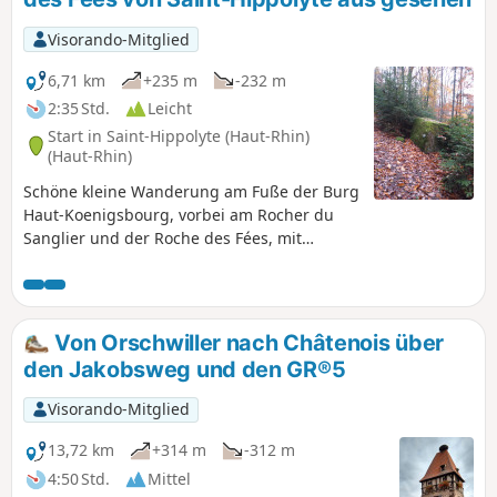
Visorando-Mitglied
6,71 km
+235 m
-232 m
2:35 Std.
Leicht
Start in Saint-Hippolyte (Haut-Rhin)
(Haut-Rhin)
Schöne kleine Wanderung am Fuße der Burg
Haut-Koenigsbourg, vorbei am Rocher du
Sanglier und der Roche des Fées, mit
Abstieg durch das hübsche Vallon des
Moulins.
Von Orschwiller nach Châtenois über
den Jakobsweg und den GR®5
Visorando-Mitglied
13,72 km
+314 m
-312 m
4:50 Std.
Mittel