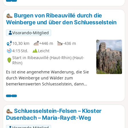
Abstieg über den ursprünglichen Kreuzweg.
Burgen von Ribeauvillé durch die
Weinberge und über den Schluesselstein
Visorando-Mitglied
10,30 km
+446 m
-436 m
4:15 Std.
Leicht
Start in Ribeauvillé (Haut-Rhin) (Haut-
Rhin)
Es ist eine angenehme Wanderung, die Sie
durch Weinberge und Wälder zum
bemerkenswerten Schluesselstein, dann
zum Fuß des Taennchel und schließlich zu
zwei der drei Burgen von Ribeauvillé führt.
Einige Steigungen, aber insgesamt ist es
eine Strecke ohne große Schwierigkeiten.
Schluesselstein-Felsen – Kloster
Dusenbach – Maria-Raydt-Weg
Visorando-Mitglied