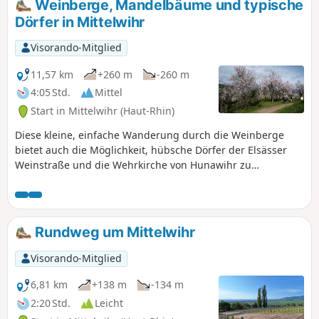
Weinberge, Mandelbäume und typische
Dörfer in Mittelwihr
Visorando-Mitglied
11,57 km
+260 m
-260 m
4:05 Std.
Mittel
Start in Mittelwihr (Haut-Rhin)
Diese kleine, einfache Wanderung durch die Weinberge
bietet auch die Möglichkeit, hübsche Dörfer der Elsässer
Weinstraße und die Wehrkirche von Hunawihr zu
entdecken. Zu jeder Jahreszeit möglich. Zu Beginn des
Frühlings kann man die blühenden Mandelbäume
bewundern. Im Herbst genießt man die schönen Farben
der Jahreszeit.
Rundweg um Mittelwihr
Visorando-Mitglied
6,81 km
+138 m
-134 m
2:20 Std.
Leicht