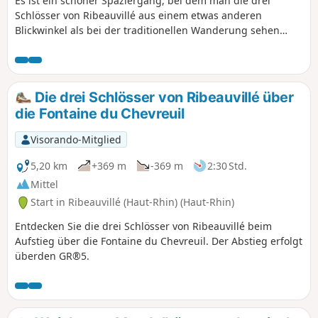
Es ist ein schöner Spaziergang, bei dem man die drei
Schlösser von Ribeauvillé aus einem etwas anderen
Blickwinkel als bei der traditionellen Wanderung sehen
kann. Die GPS-Route führt auf dem kürzesten Weg. Um die
drei Schlösser zu sehen, folgen Sie der Wegbeschreibung.
Unbedingt vermeiden während der Weihnachtsmarktzeit
oder am Pfifferday. Ribeauvillé ist in letzter Zeit extrem
Die drei Schlösser von Ribeauvillé über
touristisch geworden.
die Fontaine du Chevreuil
Visorando-Mitglied
5,20 km
+369 m
-369 m
2:30 Std.
Mittel
Start in Ribeauvillé (Haut-Rhin) (Haut-Rhin)
Entdecken Sie die drei Schlösser von Ribeauvillé beim
Aufstieg über die Fontaine du Chevreuil. Der Abstieg erfolgt
überden GR®5.