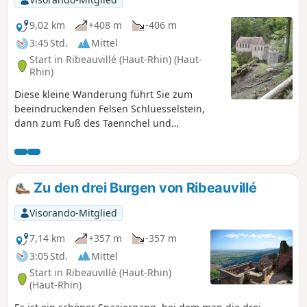
9,02 km
+408 m
-406 m
3:45 Std.
Mittel
Start in Ribeauvillé (Haut-Rhin) (Haut-
Rhin)
Diese kleine Wanderung führt Sie zum
beeindruckenden Felsen Schluesselstein,
dann zum Fuß des Taennchel und
schließlich zum Kloster Dusenbach.
Rückweg über den berühmten Maria Raydt-
Weg.
Zu den drei Burgen von Ribeauvillé
Visorando-Mitglied
7,14 km
+357 m
-357 m
3:05 Std.
Mittel
Start in Ribeauvillé (Haut-Rhin)
(Haut-Rhin)