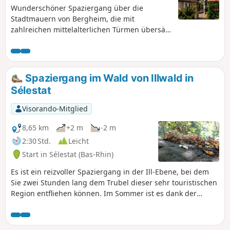
Wunderschöner Spaziergang über die
Stadtmauern von Bergheim, die mit
zahlreichen mittelalterlichen Türmen übersät
sind.
Spaziergang im Wald von Illwald in
Sélestat
Visorando-Mitglied
8,65 km
+2 m
-2 m
2:30 Std.
Leicht
Start in Sélestat (Bas-Rhin)
Es ist ein reizvoller Spaziergang in der Ill-Ebene, bei dem
Sie zwei Stunden lang dem Trubel dieser sehr touristischen
Region entfliehen können. Im Sommer ist es dank der
zahlreichen Wasserläufe und riesigen Bäume angenehm
kühl.