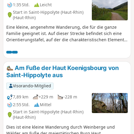
1:35 Std.
Leicht
Start in Saint-Hippolyte (Haut-Rhin)
(Haut-Rhin)
Eine kleine, angenehme Wanderung, die für die ganze
Familie geeignet ist. Auf dieser Strecke befindet sich eine
Orientierungstafel, auf der die charakteristischen Elemente
des Panoramas (Blick auf die elsässische Ebene) zu
erkennen sind. Nach der Orientierungstafel führt die
Strecke über den Weg des ehemaligen Weinbergs, der von
alten Trockenmauern gesäumt ist, durch einen alten Wald
Am Fuße der Haut Koenigsbourg von
führt und einen Blick auf die Haut-Koenigsbourg bietet.
Saint-Hippolyte aus
Visorando-Mitglied
7,89 km
+229 m
-228 m
2:55 Std.
Mittel
Start in Saint-Hippolyte (Haut-Rhin)
(Haut-Rhin)
Dies ist eine kleine Wanderung durch Weinberge und
Wälder am Fuße der majestätischen Burg Haut