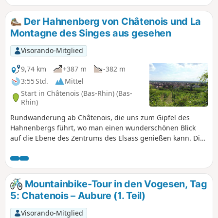
ist unmöglich, an diesem Wahrzeichen
vorbeizugehen, das zu den
Der Hahnenberg von Châtenois und La
meistbesuchten Sehenswürdigkeiten
Montagne des Singes aus gesehen
der Region gehört. Diese
Sehenswürdigkeit ist auch der
Visorando-Mitglied
Ausgangs- und Endpunkt zahlreicher
Wanderungen. Sie bietet allen
9,74 km
+387 m
-382 m
Naturliebhabern eine wahre Vielfalt an
3:55 Std.
Mittel
Wegen mit bemerkenswerten
Start in Châtenois (Bas-Rhin) (Bas-
Landschaften und lässt sie erhabene
Rhin)
Panoramen bewundern.
Rundwanderung ab Châtenois, die uns zum Gipfel des
Hahnenbergs führt, wo man einen wunderschönen Blick
auf die Ebene des Zentrums des Elsass genießen kann. Die
Route führt weiter um den Tierpark Montagne des Singes
herum und dann zurück durch die Weinberge oberhalb von
Kintzheim.
Mountainbike-Tour in den Vogesen, Tag
5: Chatenois – Aubure (1. Teil)
Visorando-Mitglied