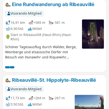
Taennechel über seinen recht steilen
Eine Rundwanderung ab Ribeauvillé
Südostgipfel, der Rocher de la Paix d'Udine
genannt wird und ebenfalls einen
Visorando-Mitglied
atemberaubenden Blick auf die elsässische
Ebene bietet. Anschließend werden die
16,91 km
+589 m
-581 m
zahlreichen Sandsteinfelsen besichtigt, die
6:30 Std.
Mittel
den Kamm säumen, bevor es wieder
Start in Ribeauvillé (Haut-Rhin) (Haut-
hinunter nach Ribeauvillé geht.
Rhin)
Schöner Tagesausflug durch Wälder, Berge,
Weinberge und elsässische Dörfer mit
Besuch von Hunawihr und Riquewihr.
Wunderschöne Landschaften und herrliche
Dörfer.
Ribeauvillé-St. Hippolyte-Ribeauvillé
Visorando-Mitglied
17,73 km
+264 m
-267 m
5:50 Std.
Mittel