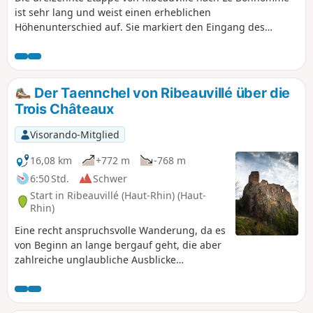
ist sehr lang und weist einen erheblichen
Höhenunterschied auf. Sie markiert den Eingang des
Wanderers in die Hochvogesen und zu ihren ersten großen
Gipfeln: Hirzberg, Brézouard, über das Tal von Lapoutroie.
Mit einer bergigen Atmosphäre und herrlichen Ausblicken
in Aussicht.
Der Taennchel von Ribeauvillé über die
Trois Châteaux
Visorando-Mitglied
16,08 km
+772 m
-768 m
6:50 Std.
Schwer
Start in Ribeauvillé (Haut-Rhin) (Haut-
Rhin)
Eine recht anspruchsvolle Wanderung, da es
von Beginn an lange bergauf geht, die aber
zahlreiche unglaubliche Ausblicke
bietet.Zunächst steigt man über Wege
entlang der Weinberge zu den drei Burgen
hinauf, dann folgt der Aufstieg auf den