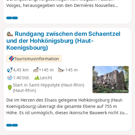
Vosges, herausgegeben von den Dernières Nouvelles
d'Alsace und L'Alsace, besucht der Wanderer nacheinander
verschiedene Burgen, angefangen mit der
symbolträchtigen Haut-Koenigsbourg. Nach einem schönen
Abstecher in die Talmulde des Bergdorfs Thannenkirch
Rundgang zwischen dem Schaentzel
führt ein letzter Aufstieg zu der steilen und spektakulären
und der Hohkönigsburg (Haut-
Anlage der drei Burgen, die die charmante Weinstadt
Koenigsbourg)
Ribeauvillé überragen, dem Endpunkt dieser 20 Kilometer.
Tourismusinformation
4,45 km
+145 m
-145 m
1:40 Std.
Leicht
Start in Saint-Hippolyte (Haut-Rhin)
(Haut-Rhin)
Die im Herzen des Elsass gelegene Hohkönigsburg (Haut-
Koenigsbourg) überragt die gesamte Ebene auf 755 m
Höhe. Es ist unmöglich, dieses ikonische Bauwerk nicht zu
bemerken. Es gehört zu den meistbesuchten
Sehenswürdigkeiten der Region! Diese Hochburg ist auch
der Ausgangs- und Endpunkt zahlreicher Wanderungen.