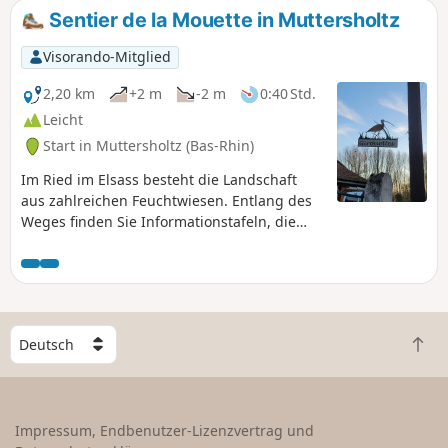
Wenn Sie kurze Wanderwege bevorzugen, ist dieser genau
Sentier de la Mouette in Muttersholtz
das Richtige für Sie. Ab dem Col du Schaentzel führt er Sie
an mehreren Sehenswürdigkeiten vorbei und Sie erreichen
Visorando-Mitglied
die Burg in nur 1 Stunde.
2,20 km
+2 m
-2 m
0:40 Std.
Leicht
Start in Muttersholtz (Bas-Rhin)
Im Ried im Elsass besteht die Landschaft
aus zahlreichen Feuchtwiesen. Entlang des
Weges finden Sie Informationstafeln, die
Ihnen die Geschichte des Ried
näherbringen. Der Weg ist bei Hochwasser
nicht begehbar.
W
Z
ä
u
h
r
l
ü
e
Impressum, Endbenutzer-Lizenzvertrag und
c
e