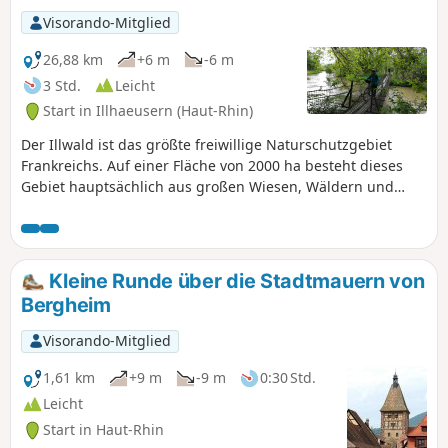
Visorando-Mitglied
26,88 km
+6 m
-6 m
3 Std.
Leicht
Start in Illhaeusern (Haut-Rhin)
Der Illwald ist das größte freiwillige Naturschutzgebiet
Frankreichs. Auf einer Fläche von 2000 ha besteht dieses
Gebiet hauptsächlich aus großen Wiesen, Wäldern und
Flüssen. Das Wasser prägt diese Lebensräume, Fauna und
Flora verschönern sie. Der Wald beherbergt etwa 110
Pflanzenarten und 210 Pilzarten. Seinen Ruf verdankt der
Illwald jedoch vor allem dem Damwild, das 1854
Kleine Runde über die Stadtmauern von
angesiedelt wurde. Der Bestand umfasst derzeit mehr als
Bergheim
300 Tiere. Kleiner Abstecher zum mittelalterlichen Dorf
Guémar. Ein Abschnitt scheint für Fahrräder gesperrt zu
Visorando-Mitglied
sein, siehe Hinweisschilder
1,61 km
+9 m
-9 m
0:30 Std.
Leicht
Start in Haut-Rhin