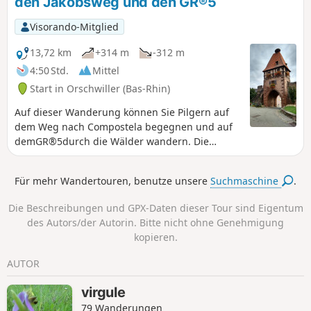
den Jakobsweg und den GR®5
Visorando-Mitglied
13,72 km
+314 m
-312 m
4:50 Std.
Mittel
Start in Orschwiller (Bas-Rhin)
Auf dieser Wanderung können Sie Pilgern auf
dem Weg nach Compostela begegnen und auf
demGR®5durch die Wälder wandern. Die
Orientierung ist kein Problem, alle Wege sind
markiert. Eine Variante führt Sie zum Aufstieg
Für mehr Wandertouren, benutze unsere
Suchmaschine
.
zur Burg Haut Koenigsbourg.
Die Beschreibungen und GPX-Daten dieser Tour sind Eigentum
des Autors/der Autorin. Bitte nicht ohne Genehmigung
kopieren.
AUTOR
virgule
79 Wanderungen