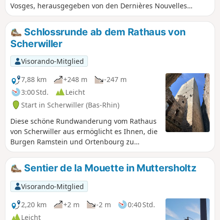
Vosges, herausgegeben von den Dernières Nouvelles
d'Alsace und L'Alsace, besucht der Wanderer nacheinander
verschiedene Burgen, angefangen mit der
Schlossrunde ab dem Rathaus von
symbolträchtigen Haut-Koenigsbourg. Nach einem schönen
Scherwiller
Abstecher in die Talmulde des Bergdorfs Thannenkirch
führt ein letzter Aufstieg zu der steilen und spektakulären
Visorando-Mitglied
Anlage der drei Burgen, die die charmante Weinstadt
Ribeauvillé überragen, dem Endpunkt dieser 20 Kilometer.
7,88 km
+248 m
-247 m
3:00 Std.
Leicht
Start in Scherwiller (Bas-Rhin)
Diese schöne Rundwanderung vom Rathaus
von Scherwiller aus ermöglicht es Ihnen, die
Burgen Ramstein und Ortenbourg zu
besuchen, durch die Weinberge zu wandern
und den herrlichen Wald von Ortenberg zu
Sentier de la Mouette in Muttersholtz
erkunden. Sehr schöne Ausblicke auf die
Ebene des Elsass, die Haut Koenigsbourg
Visorando-Mitglied
und die Vogesen.
2,20 km
+2 m
-2 m
0:40 Std.
Leicht