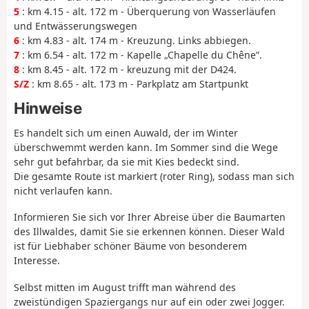
5
: km 4.15 - alt. 172 m - Überquerung von Wasserläufen
und Entwässerungswegen
6
: km 4.83 - alt. 174 m - Kreuzung. Links abbiegen.
7
: km 6.54 - alt. 172 m - Kapelle „Chapelle du Chêne”.
8
: km 8.45 - alt. 172 m - kreuzung mit der D424.
S/Z
: km 8.65 - alt. 173 m - Parkplatz am Startpunkt
Hinweise
Es handelt sich um einen Auwald, der im Winter
überschwemmt werden kann. Im Sommer sind die Wege
sehr gut befahrbar, da sie mit Kies bedeckt sind.
Die gesamte Route ist markiert (roter Ring), sodass man sich
nicht verlaufen kann.
Informieren Sie sich vor Ihrer Abreise über die Baumarten
des Illwaldes, damit Sie sie erkennen können. Dieser Wald
ist für Liebhaber schöner Bäume von besonderem
Interesse.
Selbst mitten im August trifft man während des
zweistündigen Spaziergangs nur auf ein oder zwei Jogger.