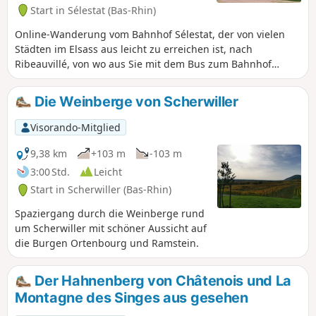
Start in Sélestat (Bas-Rhin)
Online-Wanderung vom Bahnhof Sélestat, der von vielen
Städten im Elsass aus leicht zu erreichen ist, nach
Ribeauvillé, von wo aus Sie mit dem Bus zum Bahnhof
Sélestat zurückgehen können. Die Strecke bietet Ihnen ein
herrliches Panorama auf die Vogesen, sobald Sie Sélestat
Die Weinberge von Scherwiller
verlassen, mit dem Schloss Kintzheim und der Haut-
Koenigsbourg zu Ihrer Linken, dem Dorf Châtenois vor
Visorando-Mitglied
Ihnen und den Schlössern Ramstein und Ortenbourg
oberhalb von Scherwiller zu Ihrer Rechten. Sie durchqueren
9,38 km
+103 m
-103 m
einen Teil von Châtenois, bevor Sie den Aufstieg zur Burg
3:00 Std.
Leicht
Haut-Koenigsbourg, einer der wichtigsten
Start in Scherwiller (Bas-Rhin)
Sehenswürdigkeiten des Elsass, in Angriff nehmen. Ihre
Fahrt endet schließlich inmitten von Weinbergen zwischen
Spaziergang durch die Weinberge rund
Bergheim, einem charmanten befestigten Dorf am Fuße der
um Scherwiller mit schöner Aussicht auf
Vogesen, und Ribeauvillé, Ihrem Zielort.
die Burgen Ortenbourg und Ramstein.
Der Hahnenberg von Châtenois und La
Montagne des Singes aus gesehen