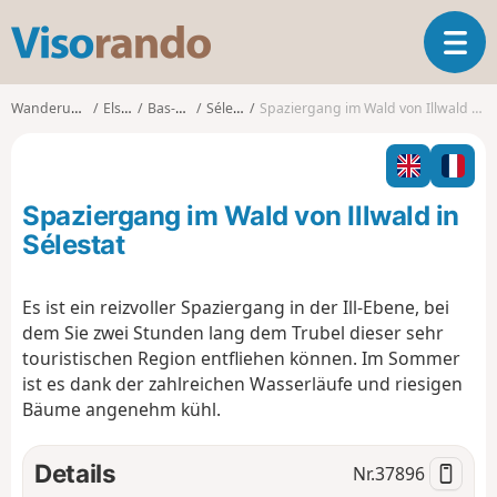
V
T
i
o
s
g
o
Wanderungen
Elsass
Bas-Rhin
Sélestat
Spaziergang im Wald von Illwald in Sélestat
g
r
l
a
e
n
n
d
Spaziergang im Wald von Illwald in
a
o
v
Sélestat
i
g
Es ist ein reizvoller Spaziergang in der Ill-Ebene, bei
a
dem Sie zwei Stunden lang dem Trubel dieser sehr
t
i
touristischen Region entfliehen können. Im Sommer
o
ist es dank der zahlreichen Wasserläufe und riesigen
n
Bäume angenehm kühl.
Details
Nr.
37896