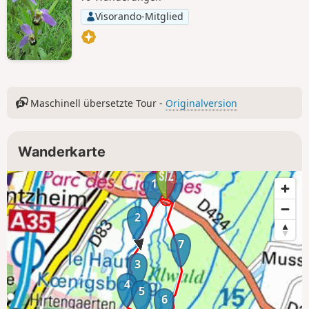
Visorando-Mitglied
Maschinell übersetzte Tour -
Originalversion
Wanderkarte
8
1
2
7
3
4
5
6