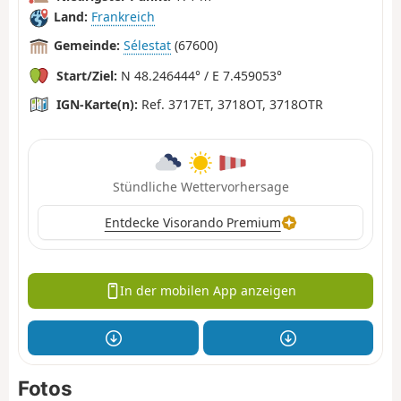
Land:
Frankreich
Gemeinde:
Sélestat
(67600)
Start/Ziel:
N 48.246444° / E 7.459053°
IGN-Karte(n):
Ref. 3717ET, 3718OT, 3718OTR
Stündliche Wettervorhersage
Entdecke Visorando Premium
In der mobilen App anzeigen
Fotos