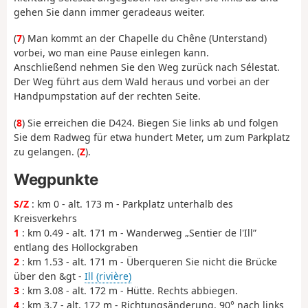
gehen Sie dann immer geradeaus weiter.
(
7
) Man kommt an der Chapelle du Chêne (Unterstand)
vorbei, wo man eine Pause einlegen kann.
Anschließend nehmen Sie den Weg zurück nach Sélestat.
Der Weg führt aus dem Wald heraus und vorbei an der
Handpumpstation auf der rechten Seite.
(
8
) Sie erreichen die D424. Biegen Sie links ab und folgen
Sie dem Radweg für etwa hundert Meter, um zum Parkplatz
zu gelangen. (
Z
).
Wegpunkte
S/Z
: km 0 - alt. 173 m - Parkplatz unterhalb des
Kreisverkehrs
1
: km 0.49 - alt. 171 m - Wanderweg „Sentier de l'Ill”
entlang des Hollockgraben
2
: km 1.53 - alt. 171 m - Überqueren Sie nicht die Brücke
über den &gt -
Ill (rivière)
3
: km 3.08 - alt. 172 m - Hütte. Rechts abbiegen.
4
: km 3.7 - alt. 172 m - Richtungsänderung. 90° nach links