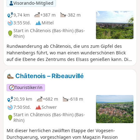
Visorando-Mitglied
9,74 km
+387 m
-382 m
3:55 Std.
Mittel
Start in Châtenois (Bas-Rhin) (Bas-
Rhin)
Rundwanderung ab Châtenois, die uns zum Gipfel des
Hahnenbergs führt, wo man einen wunderschönen Blick
auf die Ebene des Zentrums des Elsass genießen kann. Die
Route führt weiter um den Tierpark Montagne des Singes
herum und dann zurück durch die Weinberge oberhalb von
Châtenois – Ribeauvillé
Kintzheim.
Touristiker/in
20,59 km
+682 m
-618 m
7:50 Std.
Schwer
Start in Châtenois (Bas-Rhin) (Bas-
Rhin)
Mit dieser herrlichen zwölften Etappe der Vogesen-
Durchquerung, vorgeschlagen vom Magazin Passion