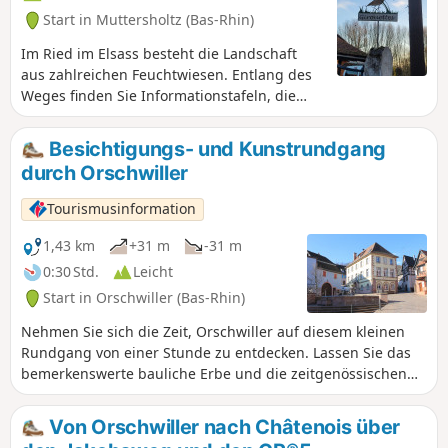
Start in Muttersholtz (Bas-Rhin)
Im Ried im Elsass besteht die Landschaft
aus zahlreichen Feuchtwiesen. Entlang des
Weges finden Sie Informationstafeln, die
Ihnen die Geschichte des Ried
näherbringen. Der Weg ist bei Hochwasser
Besichtigungs- und Kunstrundgang
nicht begehbar.
durch Orschwiller
Tourismusinformation
1,43 km
+31 m
-31 m
0:30 Std.
Leicht
Start in Orschwiller (Bas-Rhin)
Nehmen Sie sich die Zeit, Orschwiller auf diesem kleinen
Rundgang von einer Stunde zu entdecken. Lassen Sie das
bemerkenswerte bauliche Erbe und die zeitgenössischen
Kunstwerke, die im ganzen Dorf verteilt sind, auf sich
wirken.
Von Orschwiller nach Châtenois über