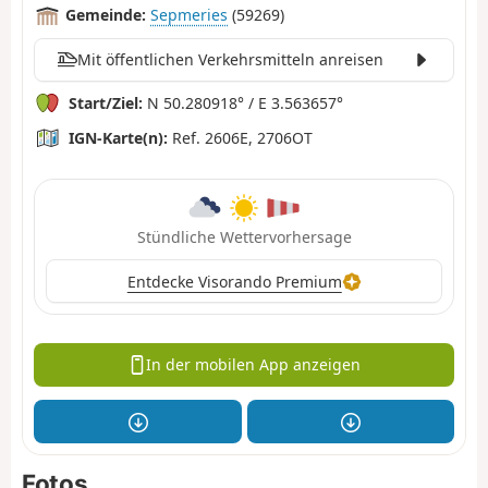
Gemeinde:
Sepmeries
(59269)
Mit öffentlichen Verkehrsmitteln anreisen
Start/Ziel:
N 50.280918° / E 3.563657°
IGN-Karte(n):
Ref. 2606E, 2706OT
Stündliche Wettervorhersage
Entdecke Visorando Premium
In der mobilen App anzeigen
Fotos