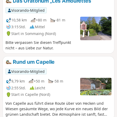
Das Oratorium „Les Amourettes“
Fassaden aus rotem Backstein, Saint-Martin-sur-Écaillon
besticht durch seine Ruhe und seine friedlichen Gassen,
Visorando-Mitglied
und Sommaing-sur-Écaillon bietet als krönender Abschluss
ein idyllisches Panorama, in dem die Zeit still zu stehen
10,58 km
+80 m
-81 m
scheint. Ein Spaziergang, der Sanftheit, Authentizität und
3:15 Std.
Mittel
ländlichen Charme vereint und perfekt ist, um sich vom
Start in Sommaing (Nord)
ruhigen Rhythmus des Haut-Cambrésis mitreißen zu
lassen.
Bitte verpassen Sie diesen Treffpunkt
nicht – aus Liebe zur Natur.
Rund um Capelle
Visorando-Mitglied
9,79 km
+50 m
-58 m
2:55 Std.
Leicht
Start in Capelle (Nord)
Von Capelle aus führt diese Route über von Hecken und
Wiesen gesäumte Wege, wo jede Kurve ein neues Bild der
grünen Landschaft bietet. Die Atmosphäre ist sanft, fast