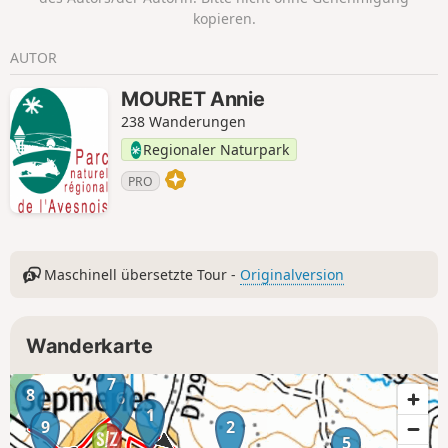
kopieren.
AUTOR
MOURET Annie
238 Wanderungen
Regionaler Naturpark
PRO
Maschinell übersetzte Tour -
Originalversion
Wanderkarte
7
8
6
1
9
2
5