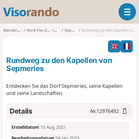
V
T
i
o
s
g
o
Wanderungen
Nord-Pas-de-Calais
Nord
Sepmeries
Rundweg zu den Kapellen von Sepmeries
g
r
l
a
e
n
n
d
Rundweg zu den Kapellen von
a
o
v
Sepmeries
i
g
Entdecken Sie das Dorf Sepmeries, seine Kapellen
a
und seine Landschaften.
t
i
o
Details
Nr.
12976492
n
Erstelldatum
10 Aug 2021
Bearbeitungsdatum
04 Jan 2023