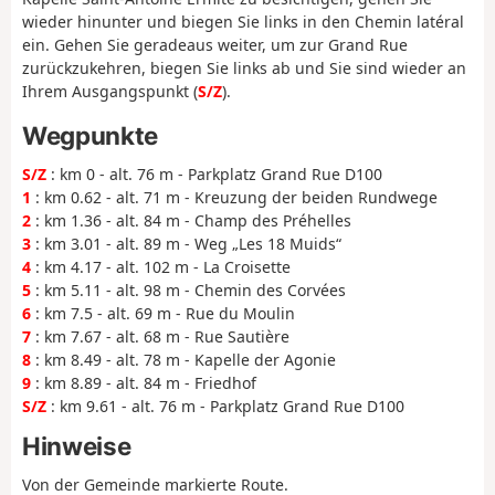
wieder hinunter und biegen Sie links in den Chemin latéral
ein. Gehen Sie geradeaus weiter, um zur Grand Rue
zurückzukehren, biegen Sie links ab und Sie sind wieder an
Ihrem Ausgangspunkt (
S/Z
).
Wegpunkte
S/Z
: km 0 - alt. 76 m - Parkplatz Grand Rue D100
1
: km 0.62 - alt. 71 m - Kreuzung der beiden Rundwege
2
: km 1.36 - alt. 84 m - Champ des Préhelles
3
: km 3.01 - alt. 89 m - Weg „Les 18 Muids“
4
: km 4.17 - alt. 102 m - La Croisette
5
: km 5.11 - alt. 98 m - Chemin des Corvées
6
: km 7.5 - alt. 69 m - Rue du Moulin
7
: km 7.67 - alt. 68 m - Rue Sautière
8
: km 8.49 - alt. 78 m - Kapelle der Agonie
9
: km 8.89 - alt. 84 m - Friedhof
S/Z
: km 9.61 - alt. 76 m - Parkplatz Grand Rue D100
Hinweise
Von der Gemeinde markierte Route.