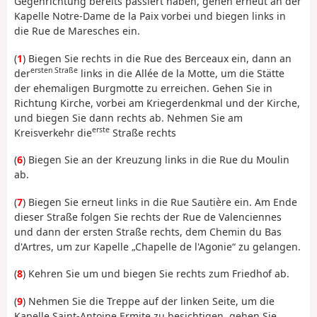
Gegenrichtung bereits passiert haben, gehen erneut an der
Kapelle Notre-Dame de la Paix vorbei und biegen links in
die Rue de Maresches ein.
(
1
) Biegen Sie rechts in die Rue des Berceaux ein, dann an
ersten Straße
der
links in die Allée de la Motte, um die Stätte
der ehemaligen Burgmotte zu erreichen. Gehen Sie in
Richtung Kirche, vorbei am Kriegerdenkmal und der Kirche,
und biegen Sie dann rechts ab. Nehmen Sie am
erste
Kreisverkehr die
Straße rechts
(
6
) Biegen Sie an der Kreuzung links in die Rue du Moulin
ab.
(
7
) Biegen Sie erneut links in die Rue Sautière ein. Am Ende
dieser Straße folgen Sie rechts der Rue de Valenciennes
und dann der ersten Straße rechts, dem Chemin du Bas
d'Artres, um zur Kapelle „Chapelle de l'Agonie“ zu gelangen.
(
8
) Kehren Sie um und biegen Sie rechts zum Friedhof ab.
(
9
) Nehmen Sie die Treppe auf der linken Seite, um die
Kapelle Saint-Antoine Ermite zu besichtigen, gehen Sie