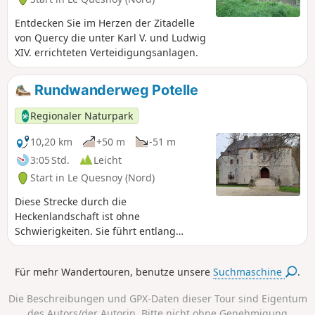
Entdecken Sie im Herzen der Zitadelle
von Quercy die unter Karl V. und Ludwig
XIV. errichteten Verteidigungsanlagen.
Rundwanderweg Potelle
Regionaler Naturpark
10,20 km
+50 m
-51 m
3:05 Std.
Leicht
Start in Le Quesnoy (Nord)
Diese Strecke durch die
Heckenlandschaft ist ohne
Schwierigkeiten. Sie führt entlang
ländlicher Hecken und Straßen mit
charakteristischen Wohnhäusern.
Für mehr Wandertouren, benutze unsere
Suchmaschine
.
Die Beschreibungen und GPX-Daten dieser Tour sind Eigentum
des Autors/der Autorin. Bitte nicht ohne Genehmigung