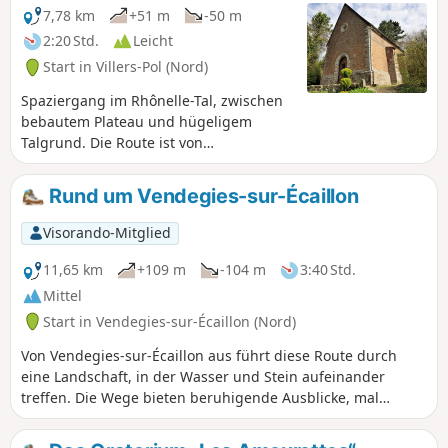
7,78 km
+51 m
-50 m
2:20 Std.
Leicht
Start in Villers-Pol (Nord)
Spaziergang im Rhônelle-Tal, zwischen
bebautem Plateau und hügeligem
Talgrund. Die Route ist von
unterschiedlicher Länge und für
Familien geeignet. Beste Reisezeit: April
Rund um Vendegies-sur-Écaillon
bis September.
Visorando-Mitglied
11,65 km
+109 m
-104 m
3:40 Std.
Mittel
Start in Vendegies-sur-Écaillon (Nord)
Von Vendegies-sur-Écaillon aus führt diese Route durch
eine Landschaft, in der Wasser und Stein aufeinander
treffen. Die Wege bieten beruhigende Ausblicke, mal
gesäumt von goldenen Feldern, mal von den schattigen
Ufern des Écaillon. Bermerain offenbart seine warmen