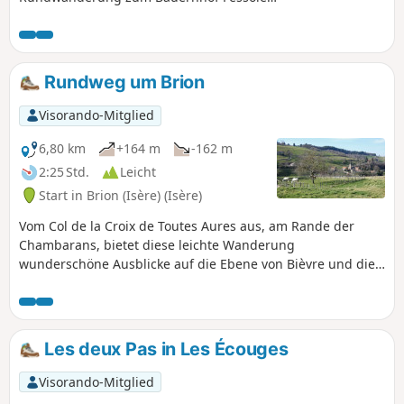
und anschließend entlang der Klippen des
Vercors.
Rundweg um Brion
Visorando-Mitglied
6,80 km
+164 m
-162 m
2:25 Std.
Leicht
Start in Brion (Isère) (Isère)
Vom Col de la Croix de Toutes Aures aus, am Rande der
Chambarans, bietet diese leichte Wanderung
wunderschöne Ausblicke auf die Ebene von Bièvre und die
Gipfel der Chartreuse oder Belledonne.
Les deux Pas in Les Écouges
Visorando-Mitglied