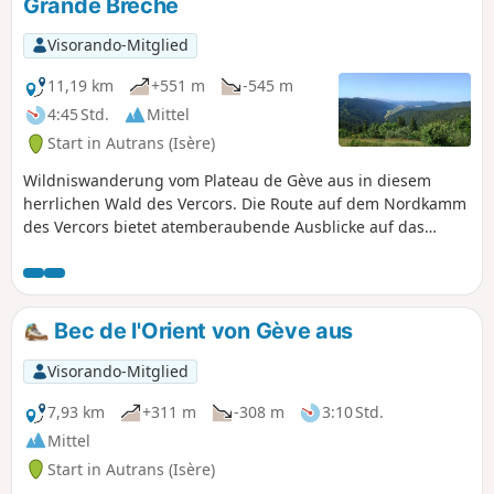
Grande Brèche
Visorando-Mitglied
11,19 km
+551 m
-545 m
4:45 Std.
Mittel
Start in Autrans (Isère)
Wildniswanderung vom Plateau de Gève aus in diesem
herrlichen Wald des Vercors. Die Route auf dem Nordkamm
des Vercors bietet atemberaubende Ausblicke auf das
Isère-Tal, den Großraum Grenoble und das Voironais sowie
die Chartreuse.
Bec de l'Orient von Gève aus
Visorando-Mitglied
7,93 km
+311 m
-308 m
3:10 Std.
Mittel
Start in Autrans (Isère)