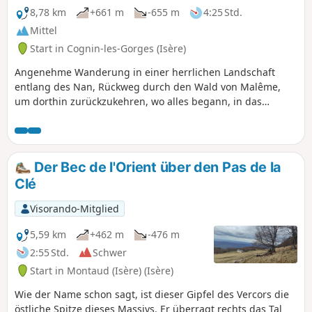
8,78 km
+661 m
-655 m
4:25 Std.
Mittel
Start in Cognin-les-Gorges (Isère)
Angenehme Wanderung in einer herrlichen Landschaft
entlang des Nan, Rückweg durch den Wald von Malême,
um dorthin zurückzukehren, wo alles begann, in das
hübsche kleine Dorf Cognin-les-Gorges. Im Sommer kann
man die Kühle des Flusses genießen.
Der Bec de l'Orient über den Pas de la
Clé
Visorando-Mitglied
5,59 km
+462 m
-476 m
2:55 Std.
Schwer
Start in Montaud (Isère) (Isère)
Wie der Name schon sagt, ist dieser Gipfel des Vercors die
östliche Spitze dieses Massivs. Er überragt rechts das Tal