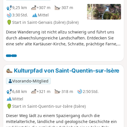
9,25 km
+307 m
-307 m
3:30 Std.
Mittel
Start in Saint-Gervais (Isère) (Isère)
Diese Wanderung ist nicht allzu schwierig und führt uns
durch abwechslungsreiche Landschaften. Entdecken Sie
eine sehr alte Kartäuser-Kirche, Schratte, prächtige Farne,
schwindelerregende Klippen und ungewöhnliche
Mühlenruinen.
Kulturpfad von Saint-Quentin-sur-Isère
Visorando-Mitglied
6,68 km
+321 m
-318 m
2:50 Std.
Mittel
Start in Saint-Quentin-sur-Isère (Isère)
Dieser Weg lädt zu einem Spaziergang durch die
mittelalterliche, ländliche und geologische Geschichte ein