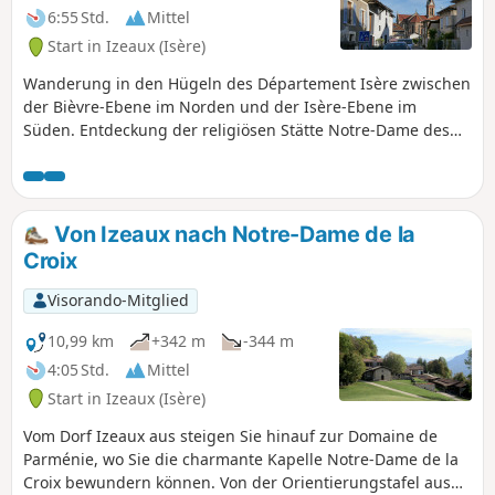
6:55 Std.
Mittel
Start in Izeaux (Isère)
Wanderung in den Hügeln des Département Isère zwischen
der Bièvre-Ebene im Norden und der Isère-Ebene im
Süden. Entdeckung der religiösen Stätte Notre-Dame des
Croix in Parménie mit einer grandiosen Aussicht auf die
Chartreuse, die Alpen und den Vercors vom
Orientierungsturm am selben Ort aus.
Von Izeaux nach Notre-Dame de la
Croix
Visorando-Mitglied
10,99 km
+342 m
-344 m
4:05 Std.
Mittel
Start in Izeaux (Isère)
Vom Dorf Izeaux aus steigen Sie hinauf zur Domaine de
Parménie, wo Sie die charmante Kapelle Notre-Dame de la
Croix bewundern können. Von der Orientierungstafel aus