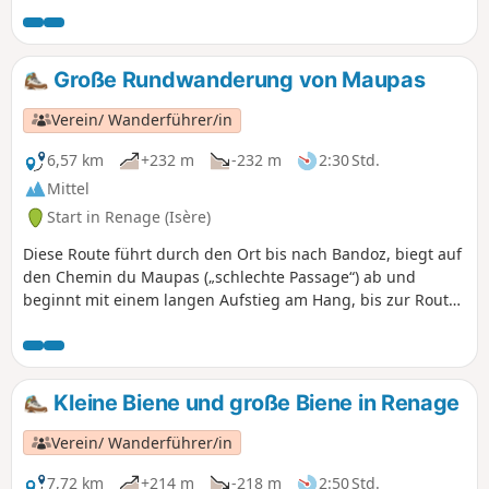
Stunden oder einem gemütlichen Spaziergang von 3
Stunden.
Große Rundwanderung von Maupas
Verein/ Wanderführer/in
6,57 km
+232 m
-232 m
2:30 Std.
Mittel
Start in Renage (Isère)
Diese Route führt durch den Ort bis nach Bandoz, biegt auf
den Chemin du Maupas („schlechte Passage“) ab und
beginnt mit einem langen Aufstieg am Hang, bis zur Route
des Arrons, die Tullins mit Beaucroissant verbindet. Der
Aufstieg steigt steil an, bis zu einer Scheune (Abkürzung
rechts möglich) und dann weiter bis zum höchsten Punkt
auf dem Hügel von Parménie. Der Weg führt anschließend
Kleine Biene und große Biene in Renage
durch das Unterholz hinunter nach Beaucroissant und
kehrt dann zur Route des Arrons und zum Chemin de la
Verein/ Wanderführer/in
Bergère zurück. Der Aufstieg des Couloir wird hier hinunter
bis zur Kirche von Renage geführt.
7,72 km
+214 m
-218 m
2:50 Std.