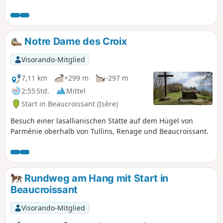
haben Sie einen Panoramablick vom Mont du Chat im
Departement Ain bis zu den Gipfeln im Nordosten des
Vercors.
Notre Dame des Croix
Visorando-Mitglied
7,11 km
+299 m
-297 m
2:55 Std.
Mittel
Start in Beaucroissant (Isère)
Besuch einer lasallianischen Stätte auf dem Hügel von
Parménie oberhalb von Tullins, Renage und Beaucroissant.
Rundweg am Hang mit Start in
Beaucroissant
Visorando-Mitglied