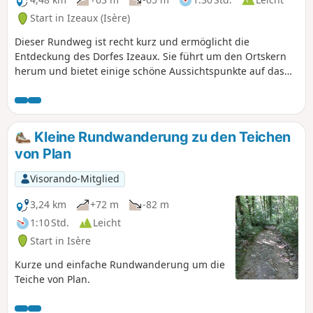
Start in Izeaux (Isère)
Dieser Rundweg ist recht kurz und ermöglicht die
Entdeckung des Dorfes Izeaux. Sie führt um den Ortskern
herum und bietet einige schöne Aussichtspunkte auf das
Dorf.Man geht einige Tracolets durch den Dorfkern und
entdeckt einige bemerkenswerte Punkte des Dorfes Izeaux.
Kleine Rundwanderung zu den Teichen
von Plan
Visorando-Mitglied
3,24 km
+72 m
-82 m
1:10 Std.
Leicht
Start in Isère
Kurze und einfache Rundwanderung um die
Teiche von Plan.