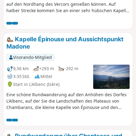
auf den Nordhang des Vercors genießen können. Auf
halber Strecke kommen Sie an einer sehr hübschen Kapelle
vorbei, die dem Dorf der Schlümpfe würdig ist.
Kapelle Épinouse und Aussichtspunkt
Madone
Visorando-Mitglied
9,56 km
+293 m
-292 m
3:35 Std.
Mittel
Start in L'Albenc (Isère)
Eine schöne Rundwanderung auf den Anhöhen des Dorfes
L'Albenc, auf der Sie die Landschaften des Plateaus von
Chambarans, die kleine Kapelle von Épinouse und den
wunderschönen Aussichtspunkt Belvédère de la Madone
entdecken können.
Rundwanderung über Chantesse und