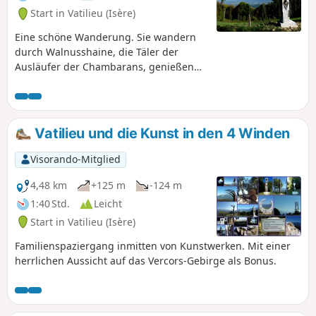
Start in Vatilieu (Isère)
Eine schöne Wanderung. Sie wandern
durch Walnusshaine, die Täler der
Ausläufer der Chambarans, genießen
das Unterholz und haben am Ende
einen außergewöhnlichen
Panoramablick auf die Voralpen und die
Alpen, der am Ende der Wanderung
Vatilieu und die Kunst in den 4 Winden
durch die Skulpturen der „Arts aux 4
vents” abgerundet wird.
Visorando-Mitglied
4,48 km
+125 m
-124 m
1:40 Std.
Leicht
Start in Vatilieu (Isère)
Familienspaziergang inmitten von Kunstwerken. Mit einer
herrlichen Aussicht auf das Vercors-Gebirge als Bonus.