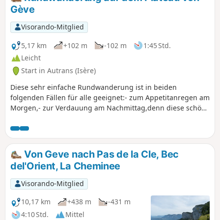
Gève
Visorando-Mitglied
5,17 km
+102 m
-102 m
1:45 Std.
Leicht
Start in Autrans (Isère)
Diese sehr einfache Rundwanderung ist in beiden
folgenden Fällen für alle geeignet:- zum Appetitanregen am
Morgen,- zur Verdauung am Nachmittag,denn diese schöne
Strecke auf den breiten Pisten des Plateaus inmitten der
Wälder bietet zu jeder Jahreszeit einen äußerst
angenehmen Spaziergang.
Von Geve nach Pas de la Cle, Bec
del'Orient, La Cheminee
Visorando-Mitglied
10,17 km
+438 m
-431 m
4:10 Std.
Mittel