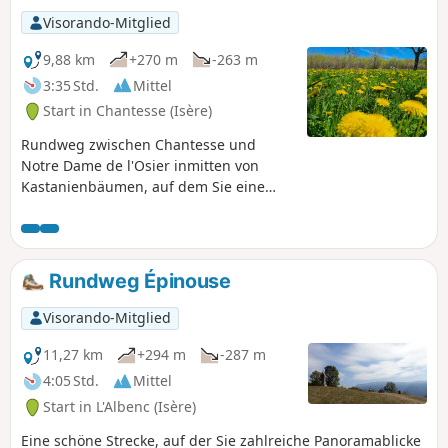
Visorando-Mitglied
9,88 km
+270 m
-263 m
3:35 Std.
Mittel
Start in Chantesse (Isère)
Rundweg zwischen Chantesse und
Notre Dame de l'Osier inmitten von
Kastanienbäumen, auf dem Sie eine
kleine, sehr schöne Kapelle entdecken
können.
Rundweg Épinouse
Visorando-Mitglied
11,27 km
+294 m
-287 m
4:05 Std.
Mittel
Start in L'Albenc (Isère)
Eine schöne Strecke, auf der Sie zahlreiche Panoramablicke