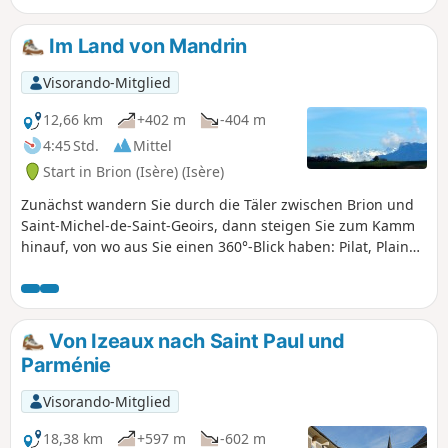
Im Land von Mandrin
Visorando-Mitglied
12,66 km
+402 m
-404 m
4:45 Std.
Mittel
Start in Brion (Isère) (Isère)
Zunächst wandern Sie durch die Täler zwischen Brion und
Saint-Michel-de-Saint-Geoirs, dann steigen Sie zum Kamm
hinauf, von wo aus Sie einen 360°-Blick haben: Pilat, Plaine
de la Bièvre, Chartreuse, Belledone, Vercors. Zum Abschluss
durchqueren Sie den Wald von Mouillasson, bevor Sie zum
Parkplatz zurückkehren.
Von Izeaux nach Saint Paul und
Parménie
Visorando-Mitglied
18,38 km
+597 m
-602 m