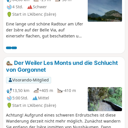
4 Std.
Schwer
Start in L'Albenc (Isère)
Eine lange und schöne Radtour am Ufer
der Isère auf der Belle Via, auf
einersehr flachen, gut beschatteten und
autofreien Strecke. Start am Treidelpfad
in der Nähe der Brücke von Saint-
Gervais, wobei Sie die Felsen des
Vercors die ganze Zeit begleiten. Die
Der Weiler Les Monts und die Schlucht
Route führt flussaufwärts entlang der
von Gorgonnet
Isère bis zu ihrem Zusammenfluss mit
dem Drac, überquert dann beide Flüsse,
Visorando-Mitglied
mit dem Casque de Néron direkt
gegenüber und dem schneebedeckten
13,50 km
+405 m
-410 m
Pic de Belledonne auf der rechten Seite.
5:00 Std.
Mittel
Der Rückweg erfolgt am rechten Ufer
Start in L'Albenc (Isère)
der Isère.
Achtung! Aufgrund eines schweren Erdrutsches ist diese
Wanderung derzeit nicht mehr möglich. Zunächst wandern
Sie entlang der Isère inmitten von Nussbäumen. Dann