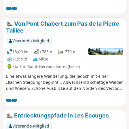
Wanderung ist sehr familienfreundlich
und auch mit Kindern im Kinderwagen
möglich. Vorsicht allerdings auf Höhe
des Aussichtspunktes, da die Stufe hoch
Von Pont Chabert zum Pas de la Pierre
ist.
Taillée
Visorando-Mitglied
18,00 km
+785 m
-779 m
7:25 Std.
Mittel
Start in Saint-Gervais (Isère) (Isère)
Eine etwas längere Wanderung, die jedoch mit einer
„flachen Steigung” beginnt... Abwechselnd schattige Wälder
und Wiesen. Schöne Ausblicke auf den Norden des Vercors:
das Isère-Tal, Chambarans und mehr... wenn es die
Wetterbedingungen zulassen.
Entdeckungspfade in Les Écouges
Visorando-Mitglied