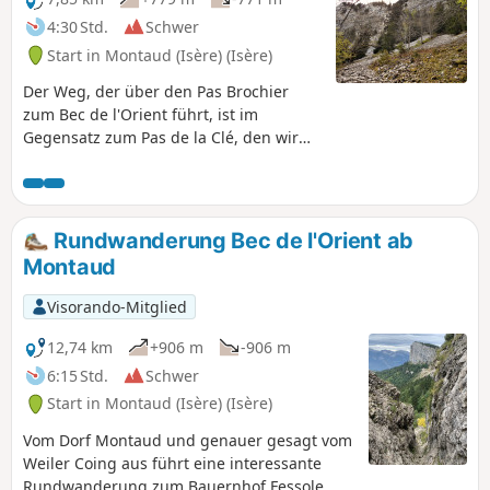
4:30 Std.
Schwer
Start in Montaud (Isère) (Isère)
Der Weg, der über den Pas Brochier
zum Bec de l'Orient führt, ist im
Gegensatz zum Pas de la Clé, den wir
auf dem Rückweg nehmen werden,
eher wenig frequentiert. Diese
Wanderung verläuft zwar in mittlerer
Höhe, findet aber mitten im Wald am
Rundwanderung Bec de l'Orient ab
Nordhang der Barrière du Vercors statt
Montaud
und ist selbst bei großer Hitze
angenehm. Vom Aussichtspunkt am
Visorando-Mitglied
Kreuz des Bec de l'Orient versucht man,
den Weg durch den Wald und den
12,74 km
+906 m
-906 m
Aufstieg zum Pas Brochier zu erahnen.
6:15 Std.
Schwer
Die Route enthält ausgesetzte
Start in Montaud (Isère) (Isère)
Passagen, die für Menschen mit
Höhenangst unangenehm sein können;
Vom Dorf Montaud und genauer gesagt vom
bei feuchtem Wetter ist sie wegen
Weiler Coing aus führt eine interessante
Rutschgefahr unbedingt zu meiden.
Rundwanderung zum Bauernhof Fessole