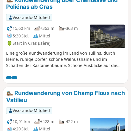
Poliénas ab Cras
Visorando-Mitglied
15,60 km
+363 m
-363 m
5:30 Std.
Mittel
Start in Cras (Isère)
Eine große Rundwanderung im Land von Tullins, durch
kleine, ruhige Dörfer, schöne Walnusshaine und im
Schatten der Kastanienbäume. Schöne Ausblicke auf die
Ebene der Isère und den Norden des Vercors.
Rundwanderung von Champ Floux nach
Vatilieu
Visorando-Mitglied
10,91 km
+428 m
-422 m
4:20 Std.
Mittel