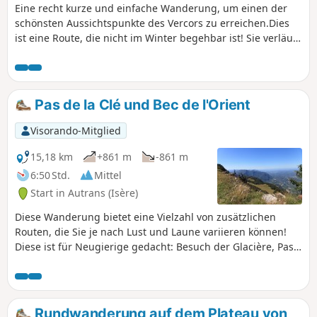
Eine recht kurze und einfache Wanderung, um einen der
schönsten Aussichtspunkte des Vercors zu erreichen.Dies
ist eine Route, die nicht im Winter begehbar ist! Sie verläuft
auf einer Reihe von Langlaufloipen, die für Wanderer nicht
begehbar sind. Im Winter folgen Sie bitte der anderen
Markierung für Schneeschuhwanderer.
Pas de la Clé und Bec de l'Orient
Visorando-Mitglied
15,18 km
+861 m
-861 m
6:50 Std.
Mittel
Start in Autrans (Isère)
Diese Wanderung bietet eine Vielzahl von zusätzlichen
Routen, die Sie je nach Lust und Laune variieren können!
Diese ist für Neugierige gedacht: Besuch der Glacière, Pas
de la clé und Becs de l'orient, herrlicher Panoramablick
über das gesamte Isère-Tal. Eine blumige, erfrischende
Wanderung mit herrlichem Ausblick.
Rundwanderung auf dem Plateau von