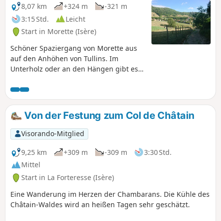
Schwimmbecken mit besonders klarem
8,07 km
+324 m
-321 m
(und… kaltem) Wasser genießen.
3:15 Std.
Leicht
Start in Morette (Isère)
Schöner Spaziergang von Morette aus
auf den Anhöhen von Tullins. Im
Unterholz oder an den Hängen gibt es
entlang der Wege wunderschöne
Landschaften zu entdecken. Ein schöner
Aufstieg in der Richtung, in der wir ihn
gemacht haben. In der anderen
Von der Festung zum Col de Châtain
Richtung ist es einfacher.
Visorando-Mitglied
9,25 km
+309 m
-309 m
3:30 Std.
Mittel
Start in La Forteresse (Isère)
Eine Wanderung im Herzen der Chambarans. Die Kühle des
Châtain-Waldes wird an heißen Tagen sehr geschätzt.