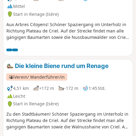
Mittel
Start in Renage (Isère)
Aux Arbres Citoyens! Schöner Spaziergang im Unterholz in
Richtung Plateau de Criel. Auf der Strecke findet man alle
gängigen Baumarten sowie die Nussbaumwälder von Criel.
Auf den Bergrücken bietet sich ein Panoramablick auf die
Gipfel des Vercors und der Chartreuse.Auf dem Rückweg
veranschaulicht eine Dauerausstellung mit Fotos im
Unterholz den Chemin du Sophora. Der Rückweg führt
Die kleine Biene rund um Renage
dann durch den Parc de l'Ancienne Soierie mit seinen
bemerkenswerten Bäumen und weiter zum Waschhaus des
Verein/ Wanderführer/in
Amours, wo die Weberinnen ihre Wäsche wuschen und
vielleicht ihren Seelenverwandten trafen.
4,51 km
+172 m
-172 m
1:45 Std.
Leicht
Start in Renage (Isère)
Zu den Stadtbäumen! Schöner Spaziergang im Unterholz in
Richtung Plateau de Criel. Auf der Strecke findet man alle
gängigen Baumarten sowie die Walnusshaine von Criel. Auf
dem Rückweg veranschaulicht eine Dauerausstellung mit