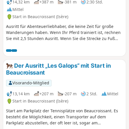
14,32 km
+387 m
-381 m
2:30 Std.
Mittel
Start in Beaucroissant (Isère)
Ausritt für Abenteuerliebhaber, die keine Zeit für große
Wanderungen haben. Wenn Ihr Pferd trainiert ist, rechnen
Sie mit 2,5 Stunden Ausritt. Wenn Sie die Strecke zu Fuß
zurücklegen möchten... viel Glück.
Der Ausritt „Les Galops“ mit Start in
Beaucroissant
Visorando-Mitglied
13,14 km
+207 m
-207 m
2 Std.
Mittel
Start in Beaucroissant (Isère)
Start am Parkplatz der Tennisplätze von Beaucroissant. Es
besteht die Möglichkeit, einen Transporter auf dem
Parkplatz abzustellen, der oft leer ist, sogar am
Wochenende. Los geht’s zu einem sportlichen Ausflug von 2