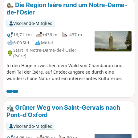
Die Region Isère rund um Notre-Dame-
de-l'Osier
Visorando-Mitglied
16,71 km
+436 m
-437 m
6:00 Std.
Mittel
Start in Notre-Dame-de-l'Osier
(Isère)
In den Hügeln zwischen dem Wald von Chambaran und
dem Tal der Isère, auf Entdeckungsreise durch eine
wunderschöne Natur und ein interessantes Kulturerbe.
Grüner Weg von Saint-Gervais nach
Pont-d'Oxford
Visorando-Mitglied
64,06 km
+29 m
-30 m