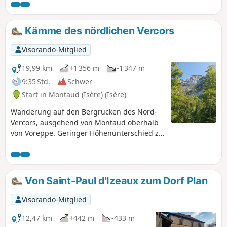
Kämme des nördlichen Vercors
Visorando-Mitglied
19,99 km
+1 356 m
-1 347 m
9:35 Std.
Schwer
Start in Montaud (Isère) (Isère)
Wanderung auf den Bergrücken des Nord-
Vercors, ausgehend von Montaud oberhalb
von Voreppe. Geringer Höhenunterschied zu
Beginn, etwas mehr auf den Bergrücken.
Freie Aussicht auf der gesamten Strecke.
Von Saint-Paul d'Izeaux zum Dorf Plan
Visorando-Mitglied
12,47 km
+442 m
-433 m