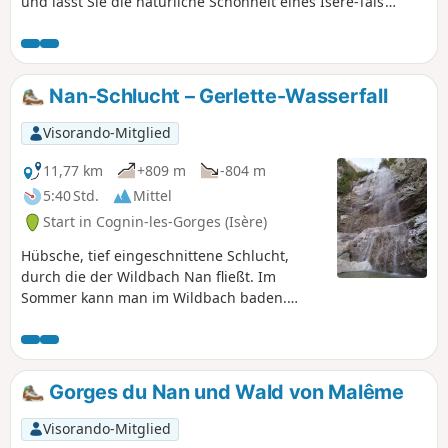
und lässt Sie die natürliche Schönheit eines Isère-Tals
genießen, das tief zwischen der Auenlandschaft und den
Felsen des Vercors eingebettet ist. Ein schöner Ausflug für
Neugierige, Familien, Wanderer und Liebhaber des
Kulturerbes!
Nan-Schlucht – Gerlette-Wasserfall
Visorando-Mitglied
11,77 km
+809 m
-804 m
5:40 Std.
Mittel
Start in Cognin-les-Gorges (Isère)
Hübsche, tief eingeschnittene Schlucht,
durch die der Wildbach Nan fließt. Im
Sommer kann man im Wildbach baden.
Waldweg, auf dem man schön spazieren
gehen kann. Die Wanderung kann in zwei
Teile geteilt werden. Im Sommer sind nur
die Schluchten interessant, da der
Gorges du Nan und Wald von Malême
Wasserfall Gerlette ausgetrocknet sein kann.
Am besten im Frühling, wenn das Wasser
Visorando-Mitglied
reichlich fließt.