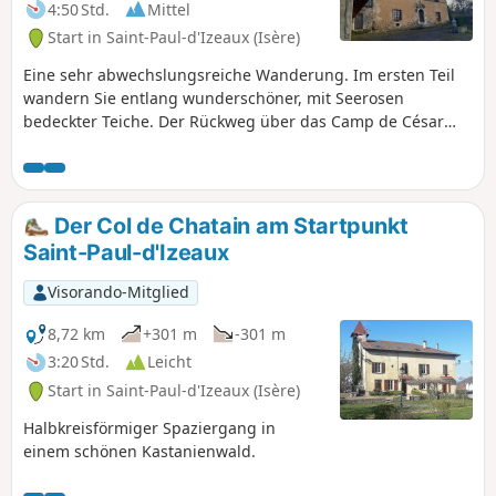
4:50 Std.
Mittel
Start in Saint-Paul-d'Izeaux (Isère)
Eine sehr abwechslungsreiche Wanderung. Im ersten Teil
wandern Sie entlang wunderschöner, mit Seerosen
bedeckter Teiche. Der Rückweg über das Camp de César
bietet Ihnen herrliche Ausblicke auf die Ebene von Bièvre
und die umliegenden Berge.
Der Col de Chatain am Startpunkt
Saint-Paul-d'Izeaux
Visorando-Mitglied
8,72 km
+301 m
-301 m
3:20 Std.
Leicht
Start in Saint-Paul-d'Izeaux (Isère)
Halbkreisförmiger Spaziergang in
einem schönen Kastanienwald.