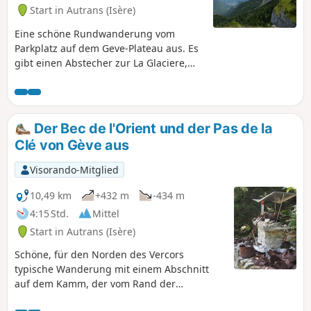
Start in Autrans (Isère)
Eine schöne Rundwanderung vom
Parkplatz auf dem Geve-Plateau aus. Es
gibt einen Abstecher zur La Glaciere,
einem Höhlensystem, und einen
kürzeren Abstecher zur Cabane 44, die
während des Zweiten Weltkriegs von
der Résistance genutzt wurde. Die
Der Bec de l'Orient und der Pas de la
Aussicht vom Bergrücken ist großartig.
Clé von Gève aus
Visorando-Mitglied
10,49 km
+432 m
-434 m
4:15 Std.
Mittel
Start in Autrans (Isère)
Schöne, für den Norden des Vercors
typische Wanderung mit einem Abschnitt
auf dem Kamm, der vom Rand der
beeindruckenden Felswand aus zahlreiche