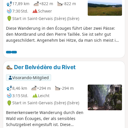
17,89 km
+822 m
-822 m
7:30 Std.
Schwer
Start in Saint-Gervais (Isère) (Isère)
Diese Wanderung in den Écouges führt über zwei Pässe:
den Montbrand und den Pierre Taillée. Sie ist sehr gut
ausgeschildert. Angenehm bei Hitze, da man sich meist im
Unterholz befindet. An den „Pässen“ hat man herrliche
Ausblicke auf die Ebene der Isère.
Der Belvédère du Rivet
Visorando-Mitglied
8,46 km
+294 m
-294 m
3:15 Std.
Leicht
Start in Saint-Gervais (Isère) (Isère)
Bemerkenswerte Wanderung durch den
Wald von Écouges, der als sensibles
Schutzgebiet eingestuft ist. Diese