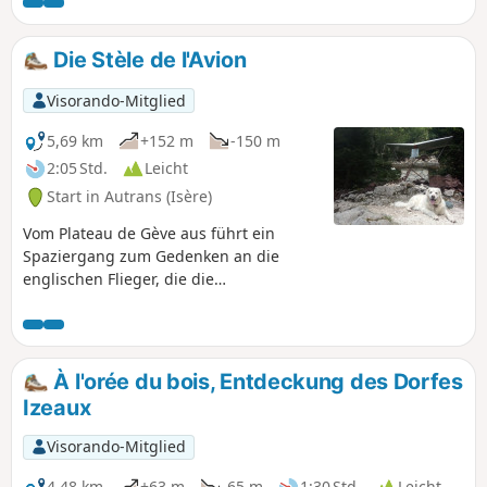
Ausblicke auf die Ebene der Isère bietet.
Schöne Passagen durch zerklüftete
Karstlandschaften, schöne Mischwälder mit
Die Stèle de l'Avion
einigen schönen Baumexemplaren. Zwei
interessante Orte zum Gedenken an die
Visorando-Mitglied
Aktionen des Maquis du Vercors.
5,69 km
+152 m
-150 m
2:05 Std.
Leicht
Start in Autrans (Isère)
Vom Plateau de Gève aus führt ein
Spaziergang zum Gedenken an die
englischen Flieger, die die
Widerstandskämpfer des Maquis du
Vercors versorgten.
À l'orée du bois, Entdeckung des Dorfes
Izeaux
Visorando-Mitglied
4,48 km
+63 m
-65 m
1:30 Std.
Leicht