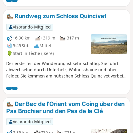
Rundweg zum Schloss Quincivet
Visorando-Mitglied
16,90 km
+319 m
-317 m
5:45 Std.
Mittel
Start in Têche (Isère)
Der erste Teil der Wanderung ist sehr schattig. Sie führt
abwechselnd durch Unterholz, Walnusshaine und über
Felder. Sie kommen am hübschen Schloss Quincivet vorbei
und haben einige schöne Ausblicke auf den Vercors, die
Chartreuse und die Ebene von Saint-Marcellin. Es gibt keine
Schwierigkeiten, außer der Länge und dem Schlamm bei
Regenwetter.
Der Bec de l'Orient vom Coing über den
Pas Brochier und den Pas de la Clé
Visorando-Mitglied
7,85 km
+779 m
-771 m