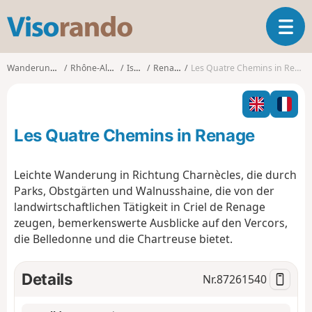
V
T
i
o
s
g
o
Wanderungen
Rhône-Alpes
Isère
Renage
Les Quatre Chemins in Renage
g
r
l
a
e
n
n
d
Les Quatre Chemins in Renage
a
o
v
i
Leichte Wanderung in Richtung Charnècles, die durch
g
Parks, Obstgärten und Walnusshaine, die von der
a
landwirtschaftlichen Tätigkeit in Criel de Renage
t
zeugen, bemerkenswerte Ausblicke auf den Vercors,
i
o
die Belledonne und die Chartreuse bietet.
n
Details
Nr.
87261540