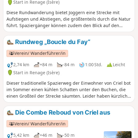
Start in Renage (Isère)
Diese Rundwanderung bietet Joggern eine Strecke mit
Aufstiegen und Abstiegen, die größtenteils durch die Natur
führt. Spaziergänger können zudem den Blick auf den
Vercors und die Chartreuse genießen.
Rundweg „Boucle du Fay“
Verein/ Wanderführer/in
2,74 km
+84 m
-84 m
1:00 Std.
Leicht
Start in Renage (Isère)
Dieser traditionelle Spazierweg der Einwohner von Criel bot
im Sommer einen kühlen Schatten unter den Buchen, die
einen Großteil der Strecke säumten. Leider haben kürzlich
ein Kahlschlag und der Einsatz moderner Forstmaschinen
den kleinen Waldweg beschädigt.
Die Combe Reboud von Criel aus
Verein/ Wanderführer/in
5,42 km
+46 m
-50 m