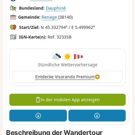
Bundesland:
Dauphiné
Gemeinde:
Renage
(38140)
Start/Ziel:
N 45.332794° / E 5.499962°
IGN-Karte(n):
Ref. 3233SB
Stündliche Wettervorhersage
Entdecke Visorando Premium
In der mobilen App anzeigen
Beschreibung der Wandertour