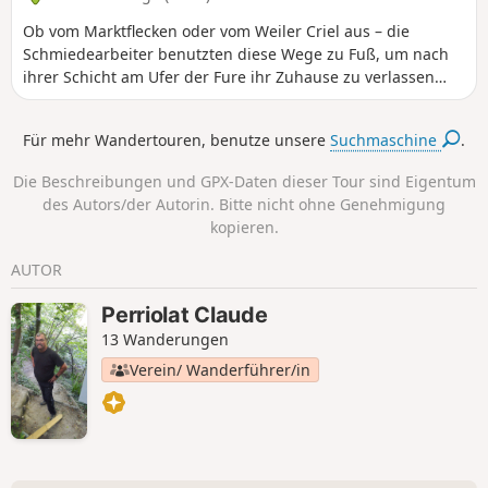
Ob vom Marktflecken oder vom Weiler Criel aus – die
Schmiedearbeiter benutzten diese Wege zu Fuß, um nach
ihrer Schicht am Ufer der Fure ihr Zuhause zu verlassen
oder dorthin zurückzukehren. Man kann die historischen
Gebäude erkennen, die die verschiedenen Epochen der
Für mehr Wandertouren, benutze unsere
Suchmaschine
.
handwerklichen und später industriellen Nutzung der Ufer
der Fure dokumentieren.
Die Beschreibungen und GPX-Daten dieser Tour sind Eigentum
des Autors/der Autorin. Bitte nicht ohne Genehmigung
kopieren.
AUTOR
Perriolat Claude
13 Wanderungen
Verein/ Wanderführer/in