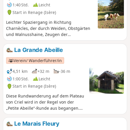
1:40 Std.
Leicht
Start in Renage (Isère)
Leichter Spaziergang in Richtung
Charnècles, der durch Weiden, Obstgärten
und Walnusshaine, Zeugen der
landwirtschaftlichen Tätigkeit von Criel de
Renage, bemerkenswerte Ausblicke auf den
La Grande Abeille
Vercors, die Belledonne und die Chartreuse
bietet.
Verein/ Wanderführer/in
4,51 km
+32 m
-36 m
1:00 Std.
Leicht
Start in Renage (Isère)
Diese Rundwanderung auf dem Plateau
von Criel wird in der Regel von der
„Petite Abeille“-Runde aus begangen.
Von der Schule in Criel aus folgt sie der
Route du Marais Fleury, wo auf der
Le Marais Fleury
rechten Seite noch ein alter