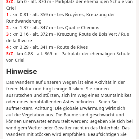
S/Z
: km 0 - alt. 370 m - Parkplatz der ehemaligen Schule von
Criel
1
: km 0.81 - alt. 359 m - Les Bruyères, Kreuzung der
Rundwanderung
2
: km 1.37 - alt. 347 m - Les Quatre Chemins
3
: km 2.16 - alt. 372 m - Kreuzung Route de Bois Vert / Rue
de la Rivoire
4
: km 3.29 - alt. 341 m - Route de Rives
S/Z
: km 4.88 - alt. 369 m - Parkplatz der ehemaligen Schule
von Criel
Hinweise
Das Wandern auf unseren Wegen ist eine Aktivität in der
freien Natur und birgt einige Risiken: Sie können
ausrutschen und stürzen, sich im Weg eines Mountainbikes
oder eines herabfallenden Astes befinden… Seien Sie
aufmerksam.
Achtung
: Die globale Erwärmung wirkt sich
auf die Vegetation aus. Die Bäume sind geschwächt und
können unerwartet entwurzelt werden: Begeben Sie sich bei
windigem Wetter oder Gewitter nicht in das Unterholz. Das
Wandern mit Stöcken wird empfohlen. Beaufsichtigen Sie