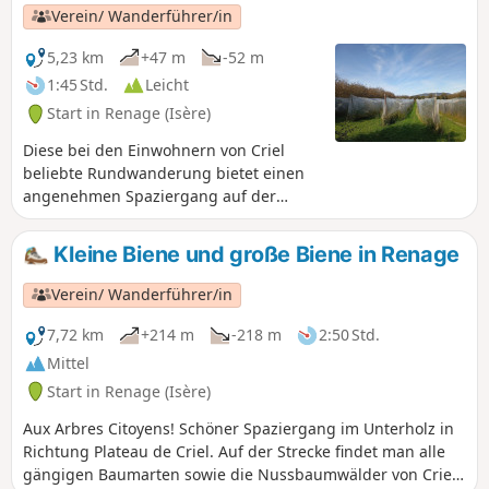
Brotbackofen steht, der bei festlichen
Verein/ Wanderführer/in
Anlässen genutzt wird. Anschließend
führt ein Feldweg durch Obstgärten,
5,23 km
+47 m
-52 m
Walnusshaine und Weiden auf einer
1:45 Std.
Leicht
Strecke durch das Unterholz.
Start in Renage (Isère)
Diese bei den Einwohnern von Criel
beliebte Rundwanderung bietet einen
angenehmen Spaziergang auf der
Route de Bourretières und einen
Rückweg durch das Unterholz über die
Kleine Biene und große Biene in Renage
Bergrücken, von denen aus man einen
Blick auf das Isère-Tal, den Vercors und
Verein/ Wanderführer/in
die Chartreuse hat.Eine bei Wanderern,
Mountainbikern und Joggern beliebte
7,72 km
+214 m
-218 m
2:50 Std.
Rundwanderung...
Mittel
Start in Renage (Isère)
Aux Arbres Citoyens! Schöner Spaziergang im Unterholz in
Richtung Plateau de Criel. Auf der Strecke findet man alle
gängigen Baumarten sowie die Nussbaumwälder von Criel.