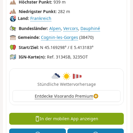
Höchster Punkt:
939 m
Niedrigster Punkt:
282 m
Land:
Frankreich
Bundesländer:
Alpen
,
Vercors
,
Dauphiné
Gemeinde:
Cognin-les-Gorges
(38470)
Start/Ziel:
N 45.169298° / E 5.413183°
IGN-Karte(n):
Ref. 3134SB, 3235OT
Stündliche Wettervorhersage
Entdecke Visorando Premium
In der mobilen App anzeigen