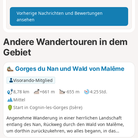
Vorherige Nachrichten und Bewertungen
ansehen
Andere Wandertouren in dem
Gebiet
Gorges du Nan und Wald von Malême
Visorando-Mitglied
8,78 km
+661 m
-655 m
4:25 Std.
Mittel
Start in Cognin-les-Gorges (Isère)
Angenehme Wanderung in einer herrlichen Landschaft
entlang des Nan, Rückweg durch den Wald von Malême,
um dorthin zurückzukehren, wo alles begann, in das
hübsche kleine Dorf Cognin-les-Gorges. Im Sommer kann