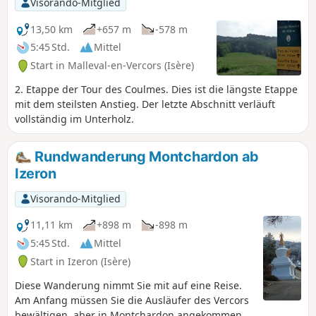
Visorando-Mitglied
13,50 km
+657 m
-578 m
5:45 Std.
Mittel
Start in Malleval-en-Vercors (Isère)
2. Etappe der Tour des Coulmes. Dies ist die längste Etappe
mit dem steilsten Anstieg. Der letzte Abschnitt verläuft
vollständig im Unterholz.
Rundwanderung Montchardon ab
Izeron
Visorando-Mitglied
11,11 km
+898 m
-898 m
5:45 Std.
Mittel
Start in Izeron (Isère)
Diese Wanderung nimmt Sie mit auf eine Reise.
Am Anfang müssen Sie die Ausläufer des Vercors
bewältigen, aber in Montchardon angekommen,