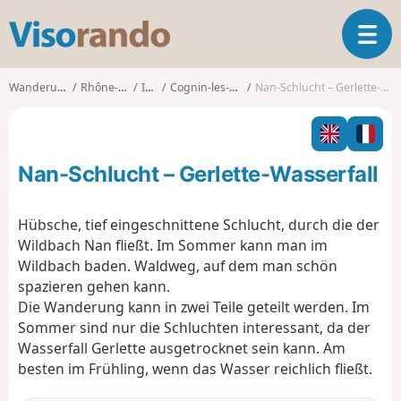
V
T
i
o
s
g
o
Wanderungen
Rhône-Alpes
Isère
Cognin-les-Gorges
Nan-Schlucht – Gerlette-Wasserfall
g
r
l
a
e
n
n
d
Nan-Schlucht – Gerlette-Wasserfall
a
o
v
i
Hübsche, tief eingeschnittene Schlucht, durch die der
g
Wildbach Nan fließt. Im Sommer kann man im
a
Wildbach baden. Waldweg, auf dem man schön
t
spazieren gehen kann.
i
o
Die Wanderung kann in zwei Teile geteilt werden. Im
n
Sommer sind nur die Schluchten interessant, da der
Wasserfall Gerlette ausgetrocknet sein kann. Am
besten im Frühling, wenn das Wasser reichlich fließt.