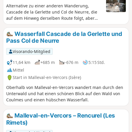
Alternative zu einer anderen Wanderung,
Cascade de la Gerlette und Col de Neurre, die
auf dem Hinweg derselben Route folgt, aber
einen anderen Rückweg nimmt, wodurch man
weniger auf der Straße unterwegs ist.
Wasserfall Cascade de la Gerlette und
Pass Col de Neurre
Visorando-Mitglied
11,64 km
+685 m
-676 m
5:15 Std.
Mittel
Start in Malleval-en-Vercors (Isère)
Oberhalb von Malleval-en-Vercors wandert man durch den
Unterwald und hat einen schönen Blick auf den Wald von
Coulmes und einen hübschen Wasserfall.
Malleval-en-Vercors – Rencurel (Les
Rimets)