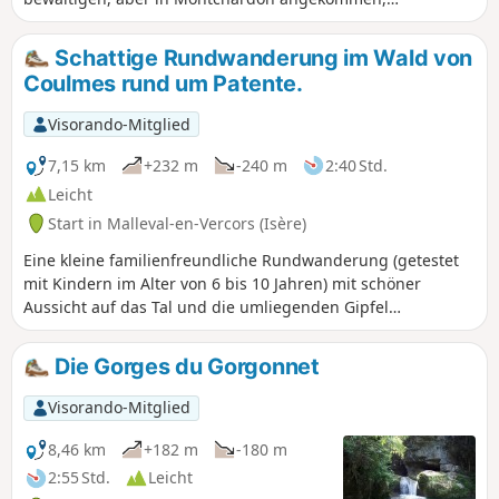
sind Sie in Tibet. Unternehmen Sie diese
Wanderung am besten an einem Sonntag, damit
Schattige Rundwanderung im Wald von
Sie das Zentrum für Tibetische Studien besuchen
Coulmes rund um Patente.
können.
Visorando-Mitglied
7,15 km
+232 m
-240 m
2:40 Std.
Leicht
Start in Malleval-en-Vercors (Isère)
Eine kleine familienfreundliche Rundwanderung (getestet
mit Kindern im Alter von 6 bis 10 Jahren) mit schöner
Aussicht auf das Tal und die umliegenden Gipfel
(Aussichtspunkt in der Nähe des Startpunkts), gut
beschattet und kühl. Viele Blumen und Schmetterlinge
Die Gorges du Gorgonnet
sowie Erdbeeren und Waldhimbeeren zur richtigen
Jahreszeit.
Visorando-Mitglied
8,46 km
+182 m
-180 m
2:55 Std.
Leicht