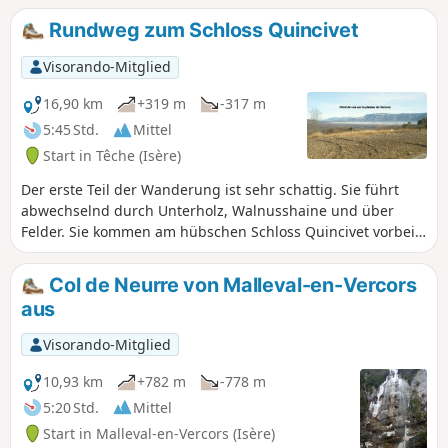
man die Kühle des Flusses genießen.
Rundweg zum Schloss Quincivet
Visorando-Mitglied
16,90 km
+319 m
-317 m
5:45 Std.
Mittel
Start in Têche (Isère)
Der erste Teil der Wanderung ist sehr schattig. Sie führt
abwechselnd durch Unterholz, Walnusshaine und über
Felder. Sie kommen am hübschen Schloss Quincivet vorbei
und haben einige schöne Ausblicke auf den Vercors, die
Chartreuse und die Ebene von Saint-Marcellin. Es gibt keine
Col de Neurre von Malleval-en-Vercors
Schwierigkeiten, außer der Länge und dem Schlamm bei
aus
Regenwetter.
Visorando-Mitglied
10,93 km
+782 m
-778 m
5:20 Std.
Mittel
Start in Malleval-en-Vercors (Isère)